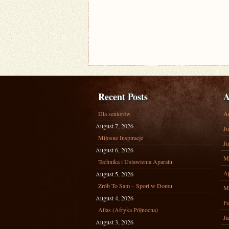
Recent Posts
A
Dla seniorów
A
August 7, 2026
Ju
Miłosne Inspiracje
Ju
August 6, 2026
M
Technika i Ustawienia Aparatu
Ap
August 5, 2026
Zrób To Sam – Sport w Domu
M
August 4, 2026
Fe
Atlas (Afryka Północna)
Ja
August 3, 2026