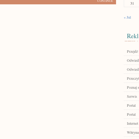
CONTINUE
31
« Jul
Rekl
Przejdź 
Odwiedź
Odwiedź
Przeczyt
Poznaj 
Serwis
Portal
Portal
Internet
Witryna