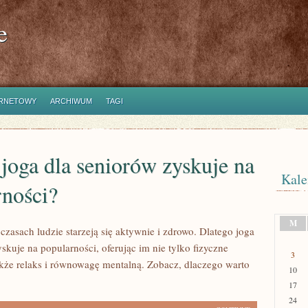
e
ERNETOWY
ARCHIWUM
TAGI
oga dla seniorów zyskuje na
Kale
rności?
M
czasach ludzie starzeją się aktywnie i zdrowo. Dlatego joga
skuje na popularności, oferując im nie tylko fizyczne
3
także relaks i równowagę mentalną. Zobacz, dlaczego warto
10
17
24