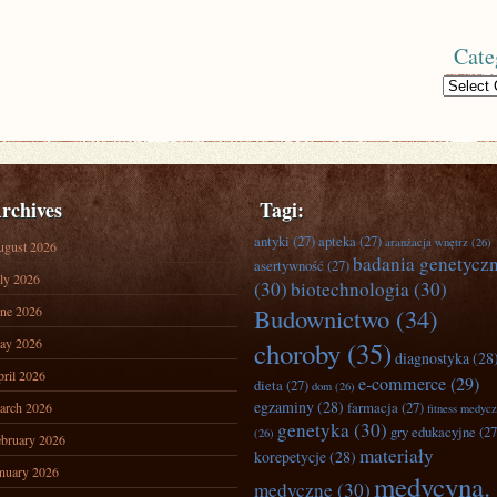
Cate
Categories
rchives
Tagi:
antyki
(27)
apteka
(27)
aranżacja wnętrz
(26)
ugust 2026
badania genetycz
asertywność
(27)
ly 2026
(30)
biotechnologia
(30)
ne 2026
Budownictwo
(34)
ay 2026
choroby
(35)
diagnostyka
(28
ril 2026
e-commerce
(29)
dieta
(27)
dom
(26)
egzaminy
(28)
farmacja
(27)
arch 2026
fitness medyc
genetyka
(30)
gry edukacyjne
(27
(26)
bruary 2026
materiały
korepetycje
(28)
nuary 2026
medycyna.
medyczne
(30)