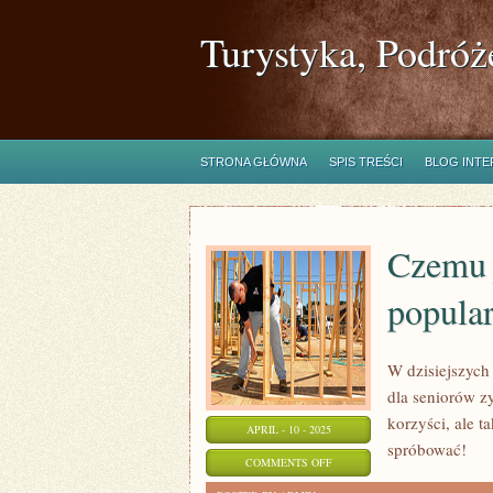
Turystyka, Podróż
STRONA GŁÓWNA
SPIS TREŚCI
BLOG INT
Czemu j
popula
W dzisiejszych 
dla seniorów zy
korzyści, ale 
APRIL - 10 - 2025
spróbować!
ON
COMMENTS OFF
CZEMU