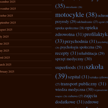
ecember 2025
(35)
mieszkanie
(26)
ovember 2025
motocykle
(38)
ochro
tober 2025
przyrody
(29)
odchudzanie
(27)
ogród
(2
ptember 2025
opieka
opieka społeczna
(28)
ugust 2025
profilaktyk
zdrowotna
(31)
ly 2025
(33)
przychodnia
(31)
psycholog
ne 2025
psychologia społeczna
(29)
(26)
ay 2025
recepty
(31)
rehabilitacja
(29)
ril 2025
sprzęt medyczny
(30)
szkoła
arch 2025
superfoods
(31)
bruary 2025
(39)
szpital
(31)
sztuka cyfrow
transport publiczny
(31)
(27)
wiedza medyczna
(30)
wyposażenie
zajęcia
zabawa
(27)
wnętrz
(26)
dodatkowe
(31)
zdrowe