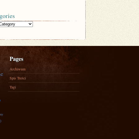
gories
Pages
Archiwum
ne
Spis Treści
Tagi
)
zny
)