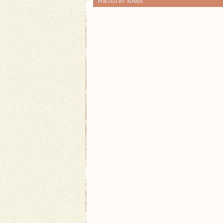
POSTED BY ADMIN
JOGA
DLA
SENIORÓW
ZYSKUJE
NA
POPULARNOŚCI?