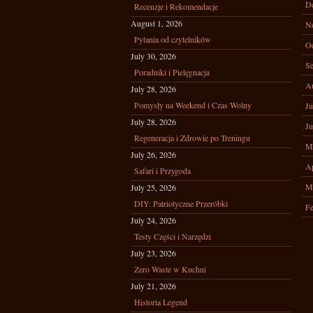
D
Recenzje i Rekomendacje
August 1, 2026
N
Pytania od czytelników
Oc
July 30, 2026
Se
Poradniki i Pielęgnacja
A
July 28, 2026
Pomysły na Weekend i Czas Wolny
Ju
July 28, 2026
Ju
Regeneracja i Zdrowie po Treningu
M
July 26, 2026
Ap
Safari i Przygoda
M
July 25, 2026
DIY: Patriotyczne Przeróbki
Fe
July 24, 2026
Testy Części i Narzędzi
July 23, 2026
Zero Waste w Kuchni
July 21, 2026
Historia Legend