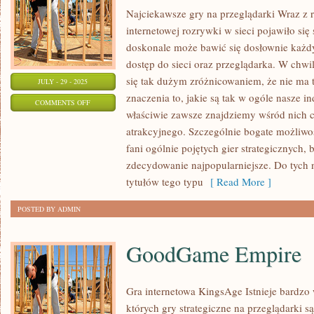
ROZKOSZ
Najciekawsze gry na przeglądarki Wraz z 
internetowej rozrywki w sieci pojawiło się
doskonale może bawić się dosłownie każdy
dostęp do sieci oraz przeglądarka. W chwi
się tak dużym zróżnicowaniem, że nie ma 
JULY - 29 - 2025
znaczenia to, jakie są tak w ogóle nasze i
ON
COMMENTS OFF
właściwie zawsze znajdziemy wśród nich co
NAJCIEKAWSZE
atrakcyjnego. Szczególnie bogate możliwo
GRY
fani ogólnie pojętych gier strategicznych, 
ONLINE
zdecydowanie najpopularniejsze. Do tych n
tytułów tego typu
[ Read More ]
POSTED BY ADMIN
GoodGame Empire
Gra internetowa KingsAge Istnieje bardzo
których gry strategiczne na przeglądarki s