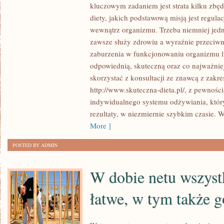
kluczowym zadaniem jest strata kilku zbę
SYSTEMY
diety, jakich podstawową misją jest regul
ODŻYWIANIA
wewnątrz organizmu. Trzeba niemniej jedna
SIĘ,
zawsze służy zdrowiu a wyraźnie przeciw
KTÓRE
zaburzenia w funkcjonowaniu organizmu 
SĄ
odpowiednią, skuteczną oraz co najważniej
SPORYM
skorzystać z konsultacji ze znawcą z zakre
ORĘŻEM,
http://www.skuteczna-dieta.pl/, z pewno
ZAPOBIEGAJĄCYM
indywidualnego systemu odżywiania, któr
POWSTAWANIU
rezultaty, w niezmiernie szybkim czasie. W
MIAŻDŻYCY
More ]
POSTED BY ADMIN
W dobie netu wszyst
łatwe, w tym także 