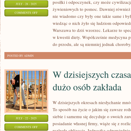
posiłki i odpoczynek, czy może cywilizac
JULY - 28 - 2025
żywieniowych to pomoc. Dawniej również 
ON
COMMENTS OFF
nie wiadomo czy były one takie same i był
SZCZUPŁOŚĆ
wiedząc o nich żyło się ludziom odpowiedn
JEST
Warszawa to dziś wzorzec. Lekarze to specj
W
w kwestii diety. Współcześnie medycyna prz
DZISIEJSZYCH
do przodu, ale są niemniej jednak choroby,
CZASACH
POSTED BY ADMIN
BARDZO
POŻĄDANA
W dzisiejszych czas
dużo osób zakłada
W dzisiejszych okresach niesłychanie mnós
To sposób na życie o jakim się zawsze roił
siebie i samemu się decyduje o swoich za
JULY - 22 - 2025
posiadanie własnej firmy, wiąże się z rozl
ON
COMMENTS OFF
rozległą obligacją. Jednostka odpowiednio 