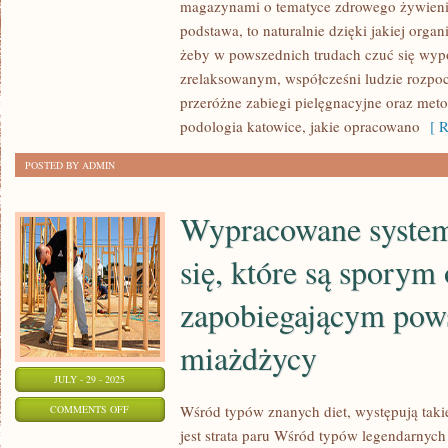
CZAS
magazynami o tematyce zdrowego żywienia.
POZWÓLMY
podstawa, to naturalnie dzięki jakiej org
żeby w powszednich trudach czuć się wy
SOBIE
zrelaksowanym, współcześni ludzie rozp
NA
przeróżne zabiegi pielęgnacyjne oraz met
SZALEŃSTWO
podologia katowice, jakie opracowano
[ R
I
UDAJMY
POSTED BY ADMIN
SIĘ
DO
Wypracowane system
SALONU
KOSMETYCZNEGO
się, które są sporym
zapobiegającym pow
miażdżycy
JULY - 29 - 2025
ON
Wśród typów znanych diet, występują tak
COMMENTS OFF
jest strata paru Wśród typów legendarnych 
WYPRACOWANE