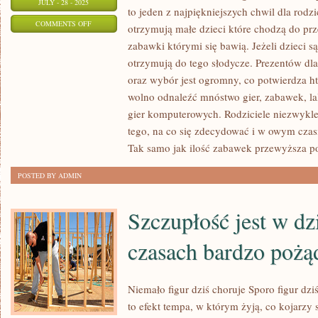
JULY - 28 - 2025
to jeden z najpiękniejszych chwil dla rod
ON
COMMENTS OFF
otrzymują małe dzieci które chodzą do pr
JEŚLI
zabawki którymi się bawią. Jeżeli dzieci
OBJAŚNIAMY
otrzymują do tego słodycze. Prezentów dla
SZEROKO
oraz wybór jest ogromny, co potwierdza h
NAM
wolno odnaleźć mnóstwo gier, zabawek, la
ZNANE
gier komputerowych. Rodziciele niezwykle 
tego, na co się zdecydować i w owym czas
POJĘCIE,
Tak samo jak ilość zabawek przewyższa p
KTÓRYM
TO
POSTED BY ADMIN
JEST
GRA
Szczupłość jest w dz
KOMPUTEROWA
czasach bardzo pożą
Niemało figur dziś choruje Sporo figur dziś
to efekt tempa, w którym żyją, co kojarzy