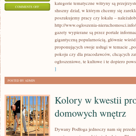
kategorie tematyczne witryny są przejrzyst
ON
COMMENTS OFF
słuszny dział, w którym chcemy się zarek
MIEJSCE
poszukujemy pracy czy lokalu – należało
ZAMIESZKANIA
http://www.ogloszenia-nieruchomosci.info
W
gazety wypierane są przez portale informac
ŻYCIU
gigantyczną popularnością, głównie wśród
CZŁOWIEKA
proponujących swoje usługi w temacie „p
pokoju czy dla pracodawców, chcących zat
ogłoszeniowe, te kultowe i te dopiero pow
]
POSTED BY ADMIN
Kolory w kwestii pr
domowych wnętrz
Dywany Podłoga jednoczy nam się przede