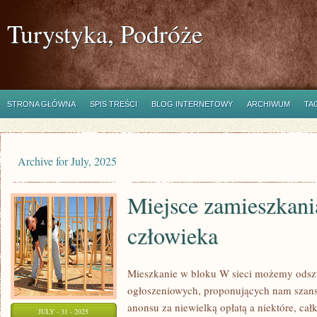
Turystyka, Podróże
STRONA GŁÓWNA
SPIS TREŚCI
BLOG INTERNETOWY
ARCHIWUM
TA
Archive for July, 2025
Miejsce zamieszkani
człowieka
Mieszkanie w bloku W sieci możemy odszuk
ogłoszeniowych, proponujących nam szan
anonsu za niewielką opłatą a niektóre, cał
JULY - 31 - 2025