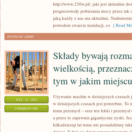
http://www.230w.pl/, jaki jest aktualnie d
DOMU
prognozowały pobierania mocy przez tak 
jaką każdy z nas ma aktualnie. Nadmierni
powodem zwarcia instalacji, co
[ Read Mo
POSTED BY ADMIN
Składy bywają rozmai
wielkością, przezna
tym w jakim miejscu 
Używanie machin w dzisiejszych czasach 
JULY - 31 - 2025
w dzisiejszych czasach jest potrzebne. To 
ON
COMMENTS OFF
temu przemysł – oraz ten lekki i przemysł 
SKŁADY
a przez to zapewnia gigantyczne zyski. Jes
BYWAJĄ
kilkadziesiąt lat temu nie posiadaliśmy ta
ROZMAITE,
dzisiaj. Z dnia na dzień przemysł rozwija 