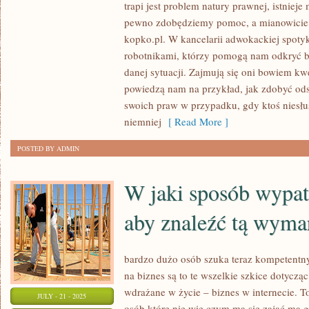
ŚRODKI
trapi jest problem natury prawnej, istnieje
CHEMICZNE
pewno zdobędziemy pomoc, a mianowicie jes
SĄ
kopko.pl. W kancelarii adwokackiej spot
WYKORZYSTYWANE
robotnikami, którzy pomogą nam odkryć b
W
danej sytuacji. Zajmują się oni bowiem kw
powiedzą nam na przykład, jak zdobyć od
WIELU
swoich praw w przypadku, gdy ktoś niesłu
SPECJALIZACJACH
niemniej
[ Read More ]
POSTED BY ADMIN
W jaki sposób wypat
aby znaleźć tą wyma
bardzo dużo osób szuka teraz kompetentn
na biznes są to te wszelkie szkice dotycząc
wdrażane w życie – biznes w internecie. T
JULY - 21 - 2025
osób które nie wie czym ma się zająć ma g