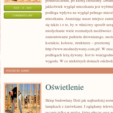
pomieszczeniu, po której chodzimy. Dbamy
jakkolwiek wygląd mieszkania jest wybitn
JULY - 31 - 2025
podłoga wpływa na wygląd pełnego mieszk
ON
COMMENTS OFF
mieszkania. Aranżując nasze miejsce zam
KOLORY
się także i o to, by w właściwy sposób ur
W
niesłychanie wiele rozmaitych możliwośc
KWESTII
zamontowanie parkietu drewnianego, moż
PROJEKTOWANIA
kształcie, kolorze, strukturze – przetestuj
DOMOWYCH
http://www.modnedywany.com.pl/. W znac
WNĘTRZ
podłogach leżą dywany. Jest to wiarygodne
wygoda. W co niektórych domach odchod
POSTED BY ADMIN
Oświetlenie
Sklep budowlany Dziś jak najbardziej norm
lampkach z żarówkami. I oglądamy telewiz
ręcznie tylko w pralce, która płucze oraz 