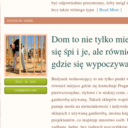
SIĘ
być odpowiednio przestronny, żeby mógł zm
PODOBAĆ
lecz także różnego typu
[ Read More ]
SOBIE
POSTED BY ADMIN
I
INNYM
Dom to nie tylko mi
się śpi i je, ale równ
gdzie się wypoczyw
Budynek wolnostojący to nie tylko punkt w 
JULY - 30 - 2025
również miejsce gdzie się leniuchuje Prag
ON
COMMENTS OFF
pierwszorzędne, stylowe i w niskiej cenie,
DOM
garderobą używaną. Takich sklepów współc
TO
panuje moda na nietuzinkowość i indywidua
NIE
sklepach z używaną garderobą, można kup
TYLKO
projektantów, co inspiruje mnóstwo osób
MIEJSCE
zadbane, ładne, bez żadnych uszczerbków