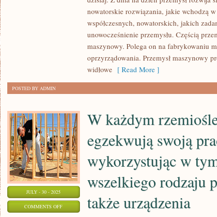
RÓŻNIĄ
nowatorskie rozwiązania, jakie wchodzą w 
SIĘ
współczesnych, nowatorskich, jakich zadan
unowocześnienie przemysłu. Częścią przem
WIELKOŚCIĄ,
maszynowy. Polega on na fabrykowaniu ma
PRZEZNACZENIEM
oprzyrządowania. Przemysł maszynowy pr
ORAZ
widłowe
[ Read More ]
TYM
W
POSTED BY ADMIN
JAKIM
MIEJSCU
W każdym rzemiośle
SIĘ
ZNAJDUJĄ
egzekwują swoją pra
wykorzystując w tym
wszelkiego rodzaju 
JULY - 30 - 2025
także urządzenia
ON
COMMENTS OFF