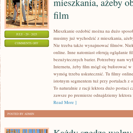
mieszkania, ażeby o
film
Mieszkanie ozdobić można na dużo sposo
JULY - 29 - 2025
musimy już wychodzić z mieszkania, ażeb
ON
COMMENTS OFF
Nie trzeba także wynajmować filmów. Niek
NIE
online. Inne natomiast oferują oglądanie f
MUSIMY
bezużytecznych barier. Potrzebny nam wył
JUŻ
Internetu, żeby film mógł się buforować w 
WYCHODZIĆ
wymóg trzeba uskutecznić. Tu filmy onlin
Z
istotnym segmentem tuż przy portalach z o
To naturalnie z racji lektora dużo postaci 
MIESZKANIA,
zawsze po premierze odnajdziemy lektora t
AŻEBY
Read More ]
OBEJRZEĆ
NOWY
POSTED BY ADMIN
FILM
Każdy spędza wolny 