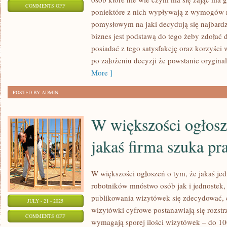
ON
COMMENTS OFF
poniektóre z nich wypływają z wymogów 
W
pomysłowym na jaki decydują się najbardz
JAKI
biznes jest podstawą do tego żeby zdołać 
SPOSÓB
posiadać z tego satysfakcję oraz korzyści 
WYPATRYWAĆ
po założeniu decyzji że powstanie orygina
PRACY,
More ]
ABY
POSTED BY ADMIN
ZNALEŹĆ
TĄ
W większości ogłosz
WYMARZONĄ?
jakaś firma szuka p
W większości ogłoszeń o tym, że jakaś je
robotników mnóstwo osób jak i jednostek, 
publikowania wizytówek się zdecydować, 
JULY - 21 - 2025
wizytówki cyfrowe postanawiają się rozstrz
ON
COMMENTS OFF
wymagają sporej ilości wizytówek – do 100