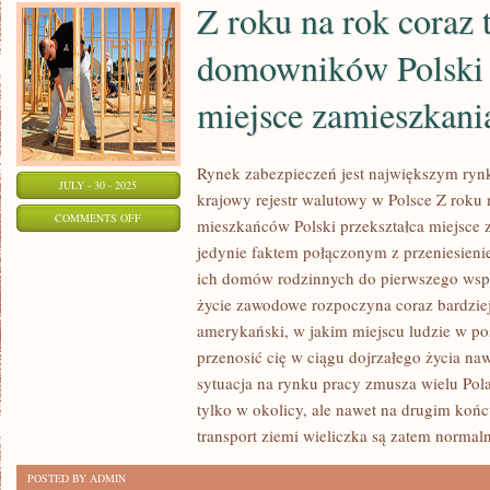
Z roku na rok coraz 
WAKACJE
domowników Polski 
miejsce zamieszkani
Rynek zabezpieczeń jest największym ry
JULY - 30 - 2025
krajowy rejestr walutowy w Polsce Z roku 
ON
COMMENTS OFF
mieszkańców Polski przekształca miejsce z
Z
jedynie faktem połączonym z przeniesien
ROKU
ich domów rodzinnych do pierwszego wspó
NA
życie zawodowe rozpoczyna coraz bardzi
ROK
amerykański, w jakim miejscu ludzie w po
CORAZ
przenosić cię w ciągu dojrzałego życia na
sytuacja na rynku pracy zmusza wielu Pol
TO
tylko w okolicy, ale nawet na drugim koń
WIĘKSZA
transport ziemi wieliczka są zatem norma
ILOŚĆ
DOMOWNIKÓW
POSTED BY ADMIN