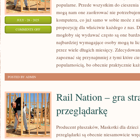
popularne. Przede wszystkim do cieszenia 
mogą nam one zaoferować nie potrzebuje
komputera, co już samo w sobie może z ni
JULY - 28 - 2025
propozycję dla właściwie każdego z nas.
ON
COMMENTS OFF
mogłoby się wydawać często są one bardz
GOODGAME
najbardziej wymagające osoby mogą tu li
EMPIRE
przez wiele długich miesięcy. Zdecydowani
zapoznać się przynajmniej z tymi które cie
popularnością, bo obecnie praktycznie każ
POSTED BY ADMIN
Rail Nation – gra str
przeglądarkę
Producent pluszaków, Maskotki dla dzieci
przeglądarki są obecnie niesamowicie wręc