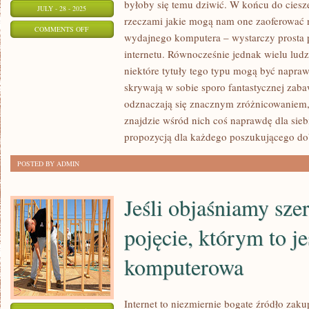
byłoby się temu dziwić. W końcu do ciesz
JULY - 28 - 2025
rzeczami jakie mogą nam one zaoferować 
ON
COMMENTS OFF
wydajnego komputera – wystarczy prosta p
RAIL
internetu. Równocześnie jednak wielu ludz
NATION
niektóre tytuły tego typu mogą być napr
–
skrywają w sobie sporo fantastycznej zab
GRA
odznaczają się znacznym zróżnicowaniem,
STRATEGICZNA
znajdzie wśród nich coś naprawdę dla sie
NA
propozycją dla każdego poszukującego d
PRZEGLĄDARKĘ
POSTED BY ADMIN
Jeśli objaśniamy sz
pojęcie, którym to je
komputerowa
Internet to niezmiernie bogate źródło zak