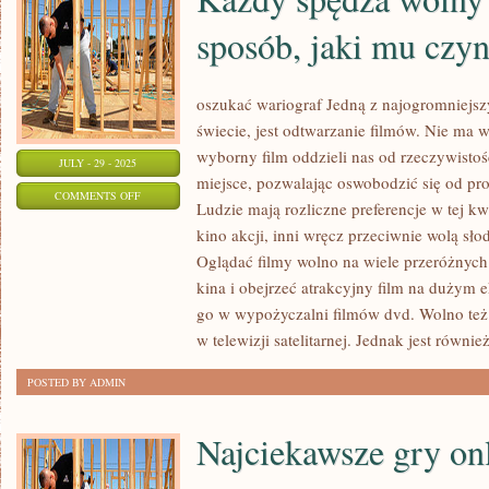
sposób, jaki mu czyn
oszukać wariograf Jedną z najogromniejsz
świecie, jest odtwarzanie filmów. Nie ma
wyborny film oddzieli nas od rzeczywistośc
JULY - 29 - 2025
miejsce, pozwalając oswobodzić się od p
ON
COMMENTS OFF
Ludzie mają rozliczne preferencje w tej k
KAŻDY
kino akcji, inni wręcz przeciwnie wolą sł
SPĘDZA
Oglądać filmy wolno na wiele przeróżnyc
WOLNY
kina i obejrzeć atrakcyjny film na dużym e
CZAS
go w wypożyczalni filmów dvd. Wolno też
W
w telewizji satelitarnej. Jednak jest równie
TAKI
POSTED BY ADMIN
SPOSÓB,
JAKI
Najciekawsze gry on
MU
CZYNI