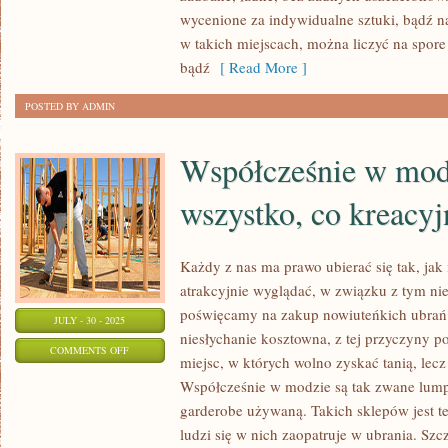
wycenione za indywidualne sztuki, bądź 
W
w takich miejscach, można liczyć na spore
KTÓRYM
bądź
[ Read More ]
SIĘ
ŚPI
POSTED BY ADMIN
I
JE,
Współcześnie w modz
ALE
RÓWNIEŻ
wszystko, co kreacyj
MIEJSCE
GDZIE
Każdy z nas ma prawo ubierać się tak, jak
SIĘ
atrakcyjnie wyglądać, w związku z tym ni
WYPOCZYWA
poświęcamy na zakup nowiuteńkich ubrań.
JULY - 30 - 2025
niesłychanie kosztowna, z tej przyczyny 
ON
COMMENTS OFF
miejsc, w których wolno zyskać tanią, lecz 
WSPÓŁCZEŚNIE
Współcześnie w modzie są tak zwane lump
W
garderobe używaną. Takich sklepów jest te
MODZIE
ludzi się w nich zaopatruje w ubrania. Szc