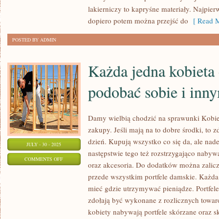
lakierniczy to kapryśne materiały. Najpier
KORZYSTAĆ
dopiero potem można przejść do
[ Read M
Z
TRANSPORTU
POSTED BY ADMIN
SAMOCHODOWEGO
Każda jedna kobieta 
podobać sobie i inn
Damy wielbią chodzić na sprawunki Kobiet
zakupy. Jeśli mają na to dobre środki, to z
dzień. Kupują wszystko co się da, ale nade
JULY - 30 - 2025
następstwie tego też rozstrzygająco nabywa
ON
COMMENTS OFF
oraz akcesoria. Do dodatków można zalicz
KAŻDA
przede wszystkim portfele damskie. Każda
JEDNA
mieć gdzie utrzymywać pieniądze. Portfele
KOBIETA
zdołają być wykonane z rozlicznych towar
CHCE
kobiety nabywają portfele skórzane oraz s