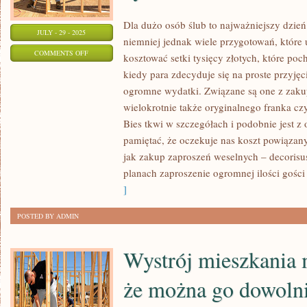
Dla dużo osób ślub to najważniejszy dzień
JULY - 29 - 2025
niemniej jednak wiele przygotowań, które 
ON
COMMENTS OFF
kosztować setki tysięcy złotych, które poc
DLA
kiedy para zdecyduje się na proste przyjęc
DUŻO
ogromne wydatki. Związane są one z zaku
OSÓB
wielokrotnie także oryginalnego franka cz
WESELE
Bies tkwi w szczegółach i podobnie jest z
TO
pamiętać, że oczekuje nas koszt powiązan
jak zakup zaproszeń weselnych – decoris
NAJWAŻNIEJSZY
planach zaproszenie ogromnej ilości gości
DZIEŃ
]
W
LUDZKIM
POSTED BY ADMIN
ŻYCIU
Wystrój mieszkania m
że można go dowoln