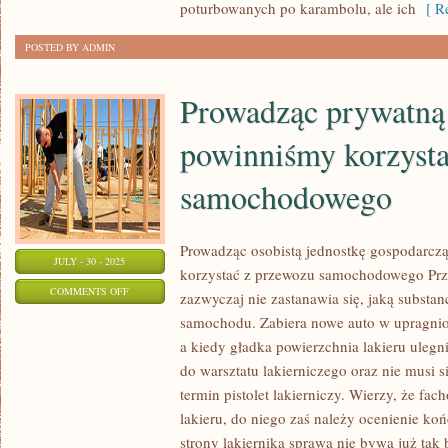
poturbowanych po karambolu, ale ich
[ Re
DO
CZYNIENIA
POSTED BY ADMIN
Z
KORKAMI
Prowadząc prywatną 
ULICZNYMI
powinniśmy korzysta
samochodowego
Prowadząc osobistą jednostkę gospodarczą
JULY - 30 - 2025
korzystać z przewozu samochodowego Pr
ON
COMMENTS OFF
zazwyczaj nie zastanawia się, jaką substanc
PROWADZĄC
samochodu. Zabiera nowe auto w upragnio
PRYWATNĄ
a kiedy gładka powierzchnia lakieru ulegn
FIRMĘ,
do warsztatu lakierniczego oraz nie musi s
Z
termin pistolet lakierniczy. Wierzy, że fac
REGUŁY
lakieru, do niego zaś należy ocenienie k
strony lakiernika sprawa nie bywa już tak 
POWINNIŚMY