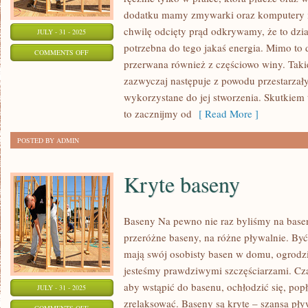
dodatku mamy zmywarki oraz komputery i 
chwilę odcięty prąd odkrywamy, że to dział
JULY - 31 - 2025
potrzebna do tego jakaś energia. Mimo to
ON
COMMENTS OFF
przerwana również z częściowo winy. Takie 
OŚWIETLENIE
zazwyczaj następuje z powodu przestarzały
wykorzystane do jej stworzenia. Skutkiem
to zacznijmy od
[ Read More ]
POSTED BY ADMIN
Kryte baseny
Baseny Na pewno nie raz byliśmy na base
przeróżne baseny, na różne pływalnie. By
mają swój osobisty basen w domu, ogrodzie
jesteśmy prawdziwymi szczęściarzami. Cz
aby wstąpić do basenu, ochłodzić się, pop
JULY - 31 - 2025
zrelaksować. Baseny są kryte – szansa pływ
ON