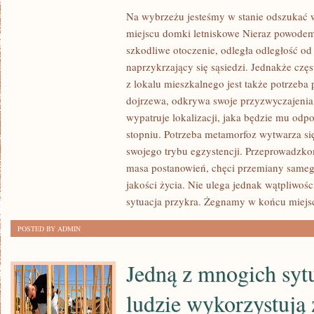
W
Na wybrzeżu jesteśmy w stanie odszukać 
KAŻDYM
miejscu domki letniskowe Nieraz powode
RZEMIOŚLE
szkodliwe otoczenie, odległa odległość od
LUDZIE
naprzykrzający się sąsiedzi. Jednakże cz
EGZEKWUJĄ
z lokalu mieszkalnego jest także potrzeba
SWOJĄ
dojrzewa, odkrywa swoje przyzwyczajenia,
PRACĘ
wypatruje lokalizacji, jaka będzie mu od
WYKORZYSTUJĄC
stopniu. Potrzeba metamorfoz wytwarza si
W
swojego trybu egzystencji. Przeprowadzk
TYM
masa postanowień, chęci przemiany sameg
CELU
jakości życia. Nie ulega jednak wątpliwośc
WSZELKIEGO
sytuacja przykra. Żegnamy w końcu miejs
RODZAJU
POSTED BY ADMIN
PRZYBORY
JAK
Jedną z mnogich sytu
TAKŻE
URZĄDZENIA
ludzie wykorzystują 