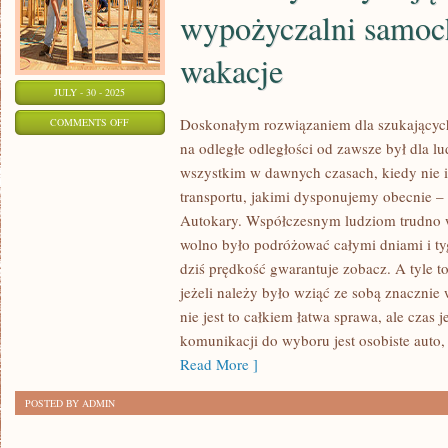
wypożyczalni samoc
wakacje
JULY - 30 - 2025
ON
Doskonałym rozwiązaniem dla szukających
COMMENTS OFF
na odległe odległości od zawsze był dla l
JEDNĄ
wszystkim w dawnych czasach, kiedy nie ist
Z
transportu, jakimi dysponujemy obecnie –
MNOGICH
Autokary. Współczesnym ludziom trudno w
SYTUACJI,
wolno było podróżować całymi dniami i ty
W
dziś prędkość gwarantuje zobacz. A tyle t
JAKIEJ
jeżeli należy było wziąć ze sobą znacznie
LUDZIE
nie jest to całkiem łatwa sprawa, ale czas 
WYKORZYSTUJĄ
komunikacji do wyboru jest osobiste auto, 
Z
Read More ]
USŁUG
WYPOŻYCZALNI
POSTED BY ADMIN
SAMOCHODÓW
SĄ