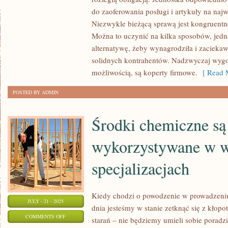
W
do zaoferowania posługi i artykuły na naj
DZISIEJSZYCH
Niezwykle bieżącą sprawą jest kongruentn
CZASACH
Można to uczynić na kilka sposobów, jedn
NIEZMIERNIE
alternatywę, żeby wynagrodziła i zaciekaw
DUŻO
solidnych kontrahentów. Nadzwyczaj wygo
OSÓB
możliwością, są koperty firmowe.
[ Read M
ZAKŁADA
POSTED BY ADMIN
Środki chemiczne są
wykorzystywane w w
specjalizacjach
Kiedy chodzi o powodzenie w prowadzeni
JULY - 21 - 2025
dnia jesteśmy w stanie zetknąć się z kłopo
ON
COMMENTS OFF
starań – nie będziemy umieli sobie poradzi