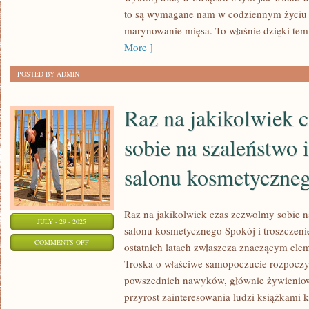
to są wymagane nam w codziennym życiu –
PRACĘ
marynowanie mięsa. To właśnie dzięki temu,
JEST
More ]
ZOBOWIĄZANA
DO
POSTED BY ADMIN
PRZEJŚCIA
TESTÓW
Raz na jakikolwiek 
LEKARSKICH
sobie na szaleństwo 
salonu kosmetyczne
Raz na jakikolwiek czas zezwolmy sobie n
JULY - 29 - 2025
salonu kosmetycznego Spokój i troszczenie 
ON
COMMENTS OFF
ostatnich latach zwłaszcza znaczącym ele
RAZ
Troska o właściwe samopoczucie rozpoczyn
NA
powszednich nawyków, głównie żywieniow
JAKIKOLWIEK
przyrost zainteresowania ludzi książkami k