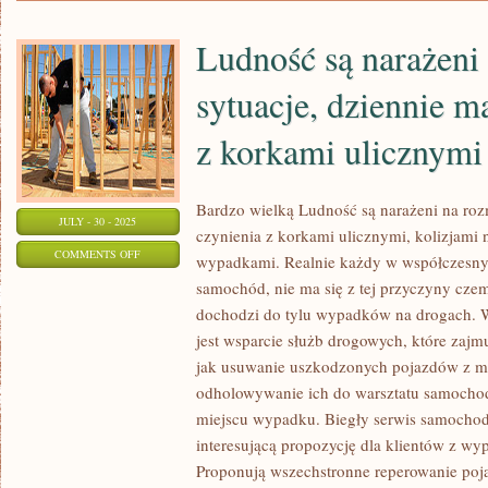
POLSKI
PRZEKSZTAŁCA
Ludność są narażeni
MIEJSCE
ZAMIESZKANIA
sytuacje, dziennie m
z korkami ulicznymi
Bardzo wielką Ludność są narażeni na rozm
JULY - 30 - 2025
czynienia z korkami ulicznymi, kolizjami 
ON
COMMENTS OFF
wypadkami. Realnie każdy w współczesny
LUDNOŚĆ
samochód, nie ma się z tej przyczyny cze
SĄ
dochodzi do tylu wypadków na drogach. W
NARAŻENI
jest wsparcie służb drogowych, które zajmu
NA
jak usuwanie uszkodzonych pojazdów z m
RÓŻNE
odholowywanie ich do warsztatu samocho
miejscu wypadku. Biegły serwis samocho
SYTUACJE,
interesującą propozycję dla klientów z 
DZIENNIE
Proponują wszechstronne reperowanie poj
MAJĄ