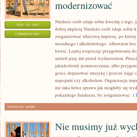
modernizować
Niedużo osób zdaje sobie kwestię z tego, 
JULY - 29 - 2025
dobrą imprezę Niedużo osób zdaje sobie kwe
ON
COMMENTS OFF
zorganizować właściwą imprezę, po której 
WYSTRÓJ
moralnego i alkoholowego. Albowiem bez 
MIESZKANIA
bawić. Lepiej rozpocząć przygotowania do
MA
aniżeli parę dni przed wydarzeniem. Prze
TO
jakiekolwiek pomieszczenia, albo przygo
DO
gości, dopasować muzykę i jeszcze zająć s
napojami czy alkoholem. Organizacja impr
SIEBIE,
nie taka łatwa sprawa jak mogłoby się wy
ŻE
pokaźnego funduszu, by zorganizować
[ R
MOŻNA
GO
POSTED BY ADMIN
DOWOLNIE
MODERNIZOWAĆ
Nie musimy już wyc