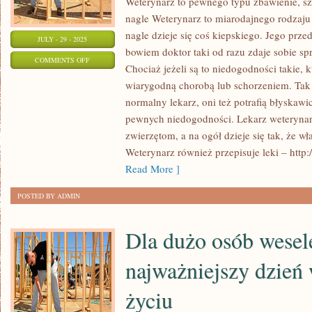
Weterynarz to pewnego typu zbawienie, sz
nagle Weterynarz to miarodajnego rodzaju
nagle dzieje się coś kiepskiego. Jego przed
JULY - 29 - 2025
bowiem doktor taki od razu zdaje sobie spr
ON
COMMENTS OFF
Chociaż jeżeli są to niedogodności takie, k
W
wiarygodną chorobą lub schorzeniem. Tak
DOBIE
normalny lekarz, oni też potrafią błyskaw
NETU
pewnych niedogodności. Lekarz weterynar
WSZYSTKO
zwierzętom, a na ogół dzieje się tak, że wła
WYDAJE
Weterynarz również przepisuje leki – http
SIĘ
Read More ]
ŁATWE,
POSTED BY ADMIN
W
TYM
Dla dużo osób wesel
TAKŻE
GOTOWANIE
najważniejszy dzień
życiu