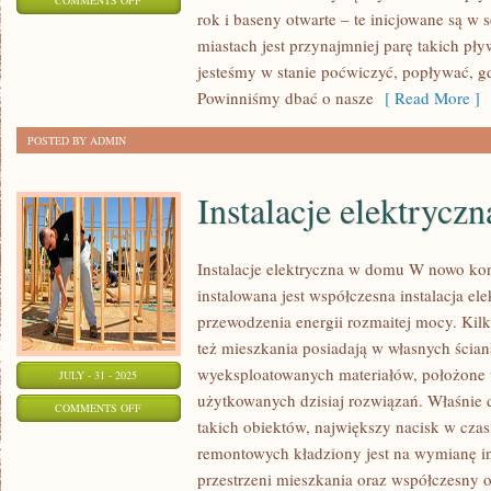
COMMENTS OFF
rok i baseny otwarte – te inicjowane są w 
KRYTE
miastach jest przynajmniej parę takich pł
BASENY
jesteśmy w stanie poćwiczyć, popływać, 
Powinniśmy dbać o nasze
[ Read More ]
POSTED BY ADMIN
Instalacje elektryc
Instalacje elektryczna w domu W nowo k
instalowana jest współczesna instalacja el
przewodzenia energii rozmaitej mocy. Kilk
też mieszkania posiadają w własnych ściana
wyeksploatowanych materiałów, położone w
JULY - 31 - 2025
użytkowanych dzisiaj rozwiązań. Właśnie 
ON
COMMENTS OFF
takich obiektów, największy nacisk w cza
INSTALACJE
remontowych kładziony jest na wymianę inst
ELEKTRYCZNA
przestrzeni mieszkania oraz współczesny o
W