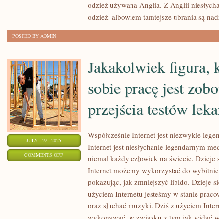
JEST
odzież używana Anglia. Z Anglii niesłycha
WSZYSTKO,
odzież, albowiem tamtejsze ubrania są na
CO
POSTED BY ADMIN
KREACYJNE
Jakakolwiek figura, 
sobie pracę jest zob
przejścia testów leka
Współcześnie Internet jest niezwykle le
JULY - 29 - 2025
Internet jest niesłychanie legendarnym me
ON
COMMENTS OFF
niemal każdy człowiek na świecie. Dzieje s
JAKAKOLWIEK
Internet możemy wykorzystać do wybitnie 
FIGURA,
pokazując, jak zmniejszyć libido. Dzieje si
KTÓRA
użyciem Internetu jesteśmy w stanie praco
ZNAJDUJE
oraz słuchać muzyki. Dziś z użyciem Inter
SOBIE
wykonywać, w związku z tym jak widać wi