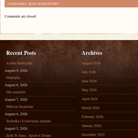
CATEGORIES:
BLOG INTERNETOWY
Comments are closed.
Recent Posts
Archives
Arabia Saudyjska
August 2026
August 9, 2026
July 2026
Dietetyka
June 2026
August 8, 2026
May 2026
Dla seniorów
April 2026
August 7, 2026
Miłosne Inspiracje
March 2026
August 6, 2026
February 2026
Technika i Ustawienia Aparatu
January 2026
August 5, 2026
December 2025
Zrób To Sam – Sport w Domu