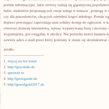
portale informacyjne, takie serwisy radują się gigantyczną popularn
ludzi, studentów proponujących swoje usługi w temacie „pomogę w 
czy dla pracodawców, chcących zatrudnić kogoś młodego. Portale ogł
dopiero powstające zapewniają nam solidny dostęp do ogłoszeń, w ka
otworzyć domenę internetową, wpisać wypatrywaną frazę i możemy s
wypatrujemy, jest osiągalne w okolicy. Nie potrzeba nawet numeru t
zawiera adres e-mail przez który jesteśmy w stanie się skontaktować 
źródło:
———————————
1.
więcej na ten temat
2.
http://gravitalis.de
3.
sprawdź to
4.
http://grotegarde.de
5.
http://grundgeld2017.de