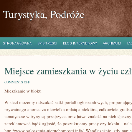
Turystyka, Podróże
STRONA GŁÓWNA
SPIS TREŚCI
BLOG INTERNETOWY
ARCHIWUM
TA
Miejsce zamieszkania w życiu cz
ON
COMMENTS OFF
MIEJSCE
Mieszkanie w bloku
ZAMIESZKANIA
W
ŻYCIU
W sieci możemy odszukać setki portali ogłoszeniowych, proponując
CZŁOWIEKA
prywatnego anonsu za niewielką opłatą a niektóre, całkowicie gratis
tematyczne witryny są przejrzyste oraz łatwo znaleźć na nich słuszn
zareklamować bądź ogłosić, że poszukujemy pracy czy lokalu – nal
http://www.ogloszenia-nieruchomosci.info/. Współcześnie, gdy papi