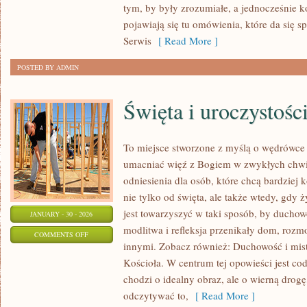
tym, by były zrozumiałe, a jednocześnie k
FILMACH
pojawiają się tu omówienia, które da się 
I
Serwis
[ Read More ]
LITERATURZE
POSTED BY ADMIN
Święta i uroczystośc
To miejsce stworzone z myślą o wędrówce
umacniać więź z Bogiem w zwykłych chwil
odniesienia dla osób, które chcą bardziej
nie tylko od święta, ale także wtedy, gdy ż
jest towarzyszyć w taki sposób, by duchow
JANUARY - 30 - 2026
modlitwa i refleksja przenikały dom, rozm
ON
COMMENTS OFF
innymi. Zobacz również: Duchowość i misty
ŚWIĘTA
Kościoła. W centrum tej opowieści jest co
I
chodzi o idealny obraz, ale o wierną drogę
UROCZYSTOŚCI
odczytywać to,
[ Read More ]
KOŚCIELNE