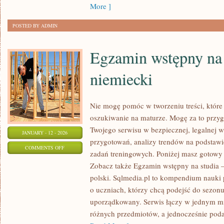
More ]
PIZZY
POSTED BY ADMIN
Egzamin wstępny na 
niemiecki
Nie mogę pomóc w tworzeniu treści, które 
oszukiwanie na maturze. Mogę za to przyg
Twojego serwisu w bezpiecznej, legalnej we
JANUARY - 12 - 2026
przygotowań, analizy trendów na podstaw
ON
COMMENTS OFF
zadań treningowych. Poniżej masz gotowy 
EGZAMIN
Zobacz także Egzamin wstępny na studia – 
WSTĘPNY
polski. Sqlmedia.pl to kompendium nauki
NA
o uczniach, którzy chcą podejść do sezo
STUDIA
uporządkowany. Serwis łączy w jednym mie
–
różnych przedmiotów, a jednocześnie podaj
JĘZYK