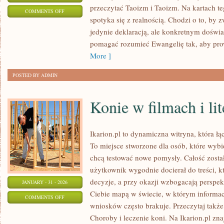
przeczytać Taoizm i Taoizm. Na kartach t
ON
COMMENTS OFF
spotyka się z realnością. Chodzi o to, by 
MIEJSCA
jedynie deklaracją, ale konkretnym doświ
ŚWIĘTE
pomagać rozumieć Ewangelię tak, aby pro
More ]
POSTED BY ADMIN
Konie w filmach i lit
Ikarion.pl to dynamiczna witryna, która łą
To miejsce stworzone dla osób, które wybie
chcą testować nowe pomysły. Całość zosta
użytkownik wygodnie docierał do treści, k
decyzje, a przy okazji wzbogacają perspek
JANUARY - 31 - 2026
Ciebie mapą w świecie, w którym informacj
ON
COMMENTS OFF
wniosków często brakuje. Przeczytaj także
KONIE
Choroby i leczenie koni. Na Ikarion.pl zna
W