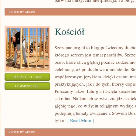
barw ma muzyczna interpretacja. To blog, 
POSTED BY ADMIN
Kościół
Szczepan.org.pl to blog poświęcony ducho
którego sercem jest temat parafii św. Szcz
osób, które chcą głębiej poznać codzienno
celebrację, aż po duchowe umocnienie. Str
współczesnym językiem, dzięki czemu treś
JANUARY - 21 - 2026
praktykujących, jak i do tych, którzy dopie
ON
COMMENTS OFF
Polecamy także: Liturgia i święta kościelne
KOŚCIÓŁ
sakralna. Na łamach serwisu znajdziesz te
głębię tego, co w życiu religijnym wydaje
podejmują tematy związane z Słowem Bożym
tylko
[ Read More ]
POSTED BY ADMIN