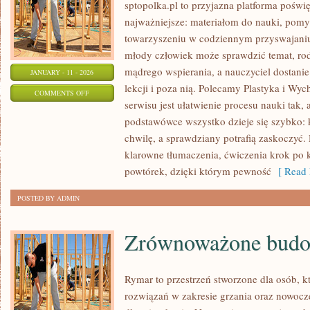
sptopolka.pl to przyjazna platforma pośw
najważniejsze: materiałom do nauki, pomy
towarzyszeniu w codziennym przyswajaniu
młody człowiek może sprawdzić temat, rod
mądrego wspierania, a nauczyciel dostanie
JANUARY - 11 - 2026
lekcji i poza nią. Polecamy Plastyka i Wy
ON
COMMENTS OFF
serwisu jest ułatwienie procesu nauki tak,
ZAJĘCIA
podstawówce wszystko dzieje się szybko: k
Z
chwilę, a sprawdziany potrafią zaskoczyć. 
WYCHOWAWCĄ
klarowne tłumaczenia, ćwiczenia krok po 
powtórek, dzięki którym pewność
[ Read 
POSTED BY ADMIN
Zrównoważone budo
Rymar to przestrzeń stworzone dla osób, 
rozwiązań w zakresie grzania oraz nowocz