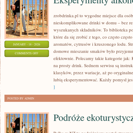
zrobdrinka.pl to wygodne miejsce dla osób
nieskomplikowane drinki w domu – bez res
wyszukanych składników. To biblioteka p
które da się zrobić z tego, co często częst
aromatów, cytrusów i kruszonego lodu. Str
JANUARY - 18 - 2026
domowe mieszanie smaków było przyjemne
ON
COMMENTS OFF
efektownie. Polecamy takie kategorie jak: 
EKSPERYMENTY
na prosty drink. Sednem serwisu są instru
ALKOHOLOWE
klasyków, przez wariacje, aż po oryginaln
lubią eksperymentować. Każdy pomysł jest
]
POSTED BY ADMIN
Podróże ekoturystyc