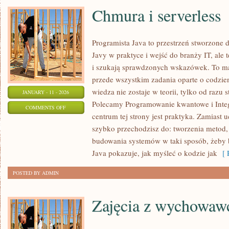
Chmura i serverless
Programista Java to przestrzeń stworzone d
Javy w praktyce i wejść do branży IT, ale t
i szukają sprawdzonych wskazówek. To mat
przede wszystkim zadania oparte o codzi
wiedza nie zostaje w teorii, tylko od razu 
JANUARY - 11 - 2026
Polecamy Programowanie kwantowe i Inte
ON
COMMENTS OFF
centrum tej strony jest praktyka. Zamiast u
CHMURA
szybko przechodzisz do: tworzenia metod, 
I
budowania systemów w taki sposób, żeby 
SERVERLESS
Java pokazuje, jak myśleć o kodzie jak
[ R
POSTED BY ADMIN
Zajęcia z wychowaw