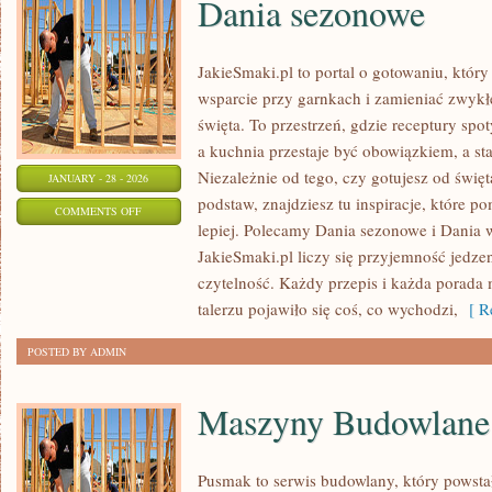
Dania sezonowe
JakieSmaki.pl to portal o gotowaniu, który
wsparcie przy garnkach i zamieniać zwyk
święta. To przestrzeń, gdzie receptury spo
a kuchnia przestaje być obowiązkiem, a st
Niezależnie od tego, czy gotujesz od święt
JANUARY - 28 - 2026
podstaw, znajdziesz tu inspiracje, które p
ON
COMMENTS OFF
lepiej. Polecamy Dania sezonowe i Dania 
DANIA
JakieSmaki.pl liczy się przyjemność jedzen
SEZONOWE
czytelność. Każdy przepis i każda porada 
talerzu pojawiło się coś, co wychodzi,
[ Re
POSTED BY ADMIN
Maszyny Budowlane
Pusmak to serwis budowlany, który powstał