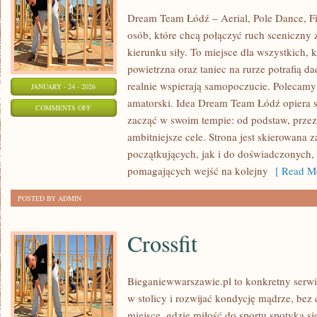
Dream Team Łódź – Aerial, Pole Dance, Fit
osób, które chcą połączyć ruch sceniczny z
kierunku siły. To miejsce dla wszystkich, 
powietrzna oraz taniec na rurze potrafią dać
realnie wspierają samopoczucie. Polecamy T
JANUARY - 24 - 2026
amatorski. Idea Dream Team Łódź opiera 
ON
COMMENTS OFF
zacząć w swoim tempie: od podstaw, przez
MUZYKA
ambitniejsze cele. Strona jest skierowana
DO
początkujących, jak i do doświadczonych, k
TAŃCA
pomagających wejść na kolejny
[ Read Mo
POSTED BY ADMIN
Crossfit
Bieganiewwarszawie.pl to konkretny serwis
w stolicy i rozwijać kondycję mądrze, bez 
miejsce, gdzie miłość do sportu spotyka si