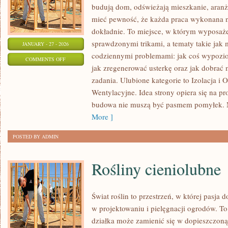
budują dom, odświeżają mieszkanie, aranż
mieć pewność, że każda praca wykonana n
dokładnie. To miejsce, w którym wyposażen
sprawdzonymi trikami, a tematy takie jak 
JANUARY - 27 - 2026
codziennymi problemami: jak coś wypozio
ON
COMMENTS OFF
jak zregenerować usterkę oraz jak dobrać 
MASZYNY
zadania. Ulubione kategorie to Izolacja i 
BUDOWLANE
Wentylacyjne. Idea strony opiera się na pr
budowa nie muszą być pasmem pomyłek. M
More ]
POSTED BY ADMIN
Rośliny cieniolubne
Świat roślin to przestrzeń, w której pasja d
w projektowaniu i pielęgnacji ogrodów. T
działka może zamienić się w dopieszczoną s