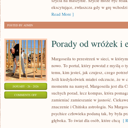
szycia na maszynie. Szycie może być relak
ekscytujące, zwłaszcza gdy w grę wchodzi 
Read More ]
POSTED BY ADMIN
Porady od wróżek i 
Margoseila to przestrzeń w sieci, w który
nowo. To portal, który powstał z myślą o 
temu, kim jesteś, jak czujesz, czego potrz
Jeśli kiedykolwiek miałeś odczucie, że w 
momentu na namysł, Margoseila jest dla Cie
JANUARY - 26 - 2026
suchych porad, lecz kompas, która pomaga
ON
COMMENTS OFF
zamieniać zamieszanie w jasność. Ciekawe 
PORADY
znaczenie i Chińska astrologia. Na Margos
OD
psychice człowieka podaną tak, by była pr
WRÓŻEK
głęboka. To świat dla osób, które chcą
[ R
I