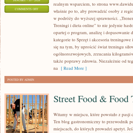
JANUARY - 10 - 2026
realnym wsparciem, to strona www.dawidul
ON
COMMENTS OFF
właśnie po to, aby prowadzić osoby z regio
SPORTY
w podróży do wyższej sprawności. „Trener
UZUPEŁNIAJĄCE
Treningi i dieta online” to nie jedynie hasł
(BIEGANIE,
opartej o program, analizę i dopasowanie
ROWER,
kategorie to Sprzęt i akcesoria treningowe 
PŁYWANIE
się na tym, by uprościć świat treningu sił
ogólnorozwojowych, zrzucania kilogramów,
JAKO
także poprawy zdrowia. Niezależnie od tego
DODATEK
na
[ Read More ]
DO
SIŁOWNI)
POSTED BY ADMIN
Street Food & Food 
Witamy w miejscu, które powstało z pasji
Ten blog gastronomiczny to przewodnik po
miejscach, do których prowadzi apetyt. Je