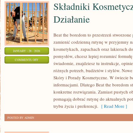
Składniki Kosmetycz
Działanie
Beat the boredom to przestrzeń stworzone
zamienić codzienną rutynę w przyjemny n
kosmetykach, zapachach oraz lakierach do 
JANUARY - 28 - 2026
pomysłów, chcesz lepiej rozumieć formułę 
ON
COMMENTS OFF
świadomie, znajdziesz tu instrukcje, opin
SKŁADNIKI
różnych potrzeb, budżetów i stylów. Nowe
KOSMETYCZNE
Skóry i Porady Kosmetyczne. W świecie be
I
informacjami. Dlatego Beat the boredom st
ICH
konkretne rozwiązania. Zamiast pustych ob
DZIAŁANIE
pomagają dobrać rutynę do aktualnych potr
trybu życia i preferencji.
[ Read More ]
POSTED BY ADMIN