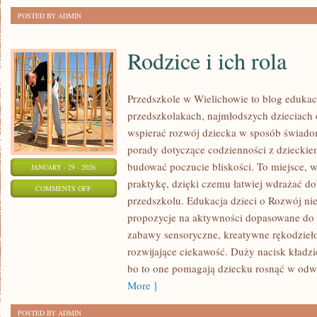
POSTED BY ADMIN
Rodzice i ich rola
Przedszkole w Wielichowie to blog edukac
przedszkolakach, najmłodszych dzieciach 
wspierać rozwój dziecka w sposób świado
porady dotyczące codzienności z dzieckiem,
budować poczucie bliskości. To miejsce, w
JANUARY - 29 - 2026
praktykę, dzięki czemu łatwiej wdrażać d
ON
COMMENTS OFF
przedszkolu. Edukacja dzieci o Rozwój nie
RODZICE
propozycje na aktywności dopasowane do 
I
zabawy sensoryczne, kreatywne rękodzieło,
ICH
rozwijające ciekawość. Duży nacisk kładz
ROLA
bo to one pomagają dziecku rosnąć w od
More ]
POSTED BY ADMIN