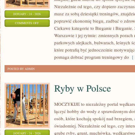
Niezależnie od tego, czy dopiero zaczynasz
masz za sobą dziesiątki treningów, znajdz
JANUARY - 24 - 2026
poprawić ekonomię biegu, zadbać o zdrowi
ON
COMMENTS OFF
Ciekawe kategorie to Bieganie i Bieganie.
CROSSFIT
Warszawie i jej rytmie: zmiennych porach
parkowych alejkach, bulwarach, leśnych śc
które potrafią być jednocześnie motywują
pomaga dobrać program treningowy do
[ 
POSTED BY ADMIN
Ryby w Polsce
MOCZYKIJE to niezależny portal wędkarski
łączyć hobby do wody z sprawdzonym doś
osób, które kochają spokój nad brzegiem, 
świadomiej. Niezależnie od tego, czy inter
grube ryby, grunt, muchówka, wędkarstw
JANUARY - 24 - 2026