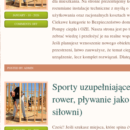
dla mieszkania. Na stronie prezentujemy k
rozumiane instalacje techniczne z myślą o
użytkowania oraz racjonalnych kosztach w 
JANUARY - 10 - 2026
Ciekawe kategorie to Bezpieczeństwo dom
ON
COMMENTS OFF
Pompy ciepła i OZE. Nasza strona jest po
ZRÓWNOWAŻONE
zebrać wiedzę i przełożyć je na realne ws
BUDOWNICTWO
Jeśli planujesz wznoszenie nowego obiektu
przestrzeni, łatwo zauważysz, że temat ciepł
urządzenie, lecz komplet rozwiązań. Dla
POSTED BY ADMIN
Sporty uzupełniające
rower, pływanie jako
siłowni)
Cześć! Jeśli szukasz miejsca, które spina 