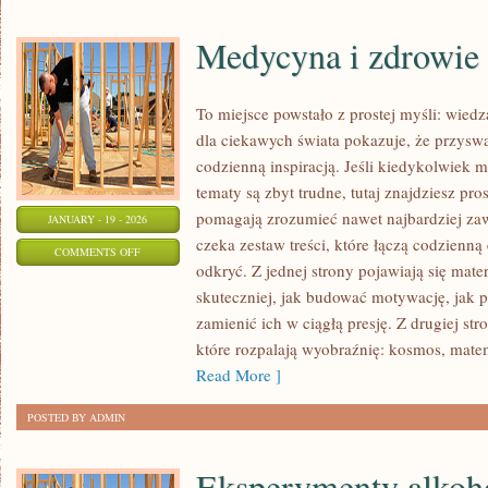
Medycyna i zdrowie
To miejsce powstało z prostej myśli: wiedz
dla ciekawych świata pokazuje, że przysw
codzienną inspiracją. Jeśli kiedykolwiek m
tematy są zbyt trudne, tutaj znajdziesz pro
pomagają zrozumieć nawet najbardziej zaw
JANUARY - 19 - 2026
czeka zestaw treści, które łączą codzienn
ON
COMMENTS OFF
odkryć. Z jednej strony pojawiają się mater
MEDYCYNA
skuteczniej, jak budować motywację, jak 
I
zamienić ich w ciągłą presję. Z drugiej str
ZDROWIE
które rozpalają wyobraźnię: kosmos, mate
Read More ]
POSTED BY ADMIN
Eksperymenty alkoh