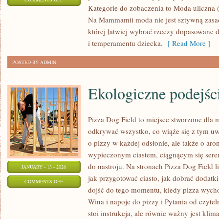
Kategorie do zobaczenia to Moda uliczna (S
MODA
Na Mammamii moda nie jest sztywną zasad
MĘSKA
której łatwiej wybrać rzeczy dopasowane 
i temperamentu dziecka.
[ Read More ]
POSTED BY ADMIN
Ekologiczne podejśc
Pizza Dog Field to miejsce stworzone dla 
odkrywać wszystko, co wiąże się z tym uw
o pizzy w każdej odsłonie, ale także o aro
wypieczonym ciastem, ciągnącym się ser
do nastroju. Na stronach Pizza Dog Field li
JANUARY - 13 - 2026
jak przygotować ciasto, jak dobrać dodatki
ON
COMMENTS OFF
dojść do tego momentu, kiedy pizza wycho
EKOLOGICZNE
Wina i napoje do pizzy i Pytania od czytel
PODEJŚCIE
stoi instrukcja, ale równie ważny jest klima
DO