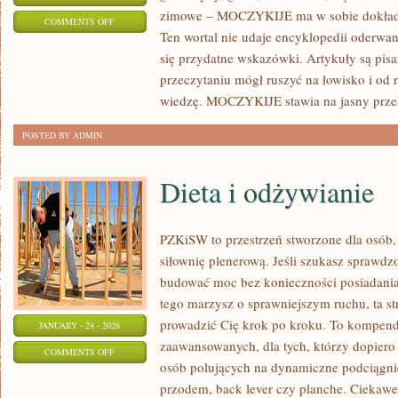
zimowe – MOCZYKIJE ma w sobie dokładni
ON
COMMENTS OFF
Ten wortal nie udaje encyklopedii oderwane
RYBY
się przydatne wskazówki. Artykuły są pis
W
przeczytaniu mógł ruszyć na łowisko i od
POLSCE
wiedzę. MOCZYKIJE stawia na jasny przek
POSTED BY ADMIN
Dieta i odżywianie
PZKiSW to przestrzeń stworzone dla osób, 
siłownię plenerową. Jeśli szukasz sprawd
budować moc bez konieczności posiadani
tego marzysz o sprawniejszym ruchu, ta str
prowadzić Cię krok po kroku. To kompend
JANUARY - 24 - 2026
zaawansowanych, dla tych, którzy dopiero 
ON
COMMENTS OFF
osób polujących na dynamiczne podciągnię
DIETA
przodem, back lever czy planche. Ciekawe 
I