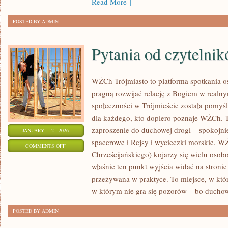
Read More ]
NIEMIECKI
POSTED BY ADMIN
Pytania od czytelni
WŻCh Trójmiasto to platforma spotkania 
pragną rozwijać relację z Bogiem w realnym
społeczności w Trójmieście została pomyś
dla każdego, kto dopiero poznaje WŻCh. To
zaproszenie do duchowej drogi – spokojnie
JANUARY - 12 - 2026
spacerowe i Rejsy i wycieczki morskie. W
ON
COMMENTS OFF
Chrześcijańskiego) kojarzy się wielu osob
PYTANIA
właśnie ten punkt wyjścia widać na stroni
OD
przeżywana w praktyce. To miejsce, w któr
CZYTELNIKÓW
w którym nie gra się pozorów – bo duchow
POSTED BY ADMIN