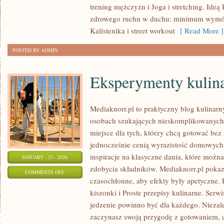
trening mężczyzn i Joga i stretching. Ide
ODŻYWIANIE
zdrowego ruchu w duchu: minimum wymó
Kalistenika i street workout
[ Read More ]
POSTED BY ADMIN
Eksperymenty kulin
Mediaknorr.pl to praktyczny blog kulinarn
osobach szukających nieskomplikowanych
miejsce dla tych, którzy chcą gotować bez
jednocześnie cenią wyrazistość domowych 
inspiracje na klasyczne dania, które możn
JANUARY - 23 - 2026
zdobycia składników. Mediaknorr.pl pokaz
ON
COMMENTS OFF
czasochłonne, aby efekty były apetyczne. 
EKSPERYMENTY
kiszonki i Proste przepisy kulinarne. Serwis
KULINARNE
jedzenie powinno być dla każdego. Niezale
zaczynasz swoją przygodę z gotowaniem, 