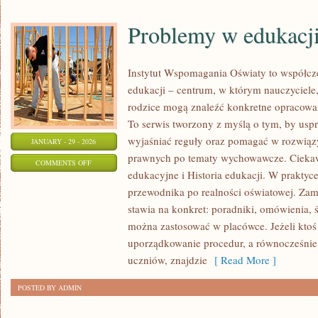
Problemy w edukacj
Instytut Wspomagania Oświaty to współcz
edukacji – centrum, w którym nauczyciele,
rodzice mogą znaleźć konkretne opracowan
To serwis tworzony z myślą o tym, by usp
wyjaśniać reguły oraz pomagać w rozwią
JANUARY - 29 - 2026
prawnych po tematy wychowawcze. Ciekaw
ON
COMMENTS OFF
edukacyjne i Historia edukacji. W praktyce 
PROBLEMY
przewodnika po realności oświatowej. Zami
W
stawia na konkret: poradniki, omówienia, śc
EDUKACJI
można zastosować w placówce. Jeżeli kto
uporządkowanie procedur, a równocześnie
uczniów, znajdzie
[ Read More ]
POSTED BY ADMIN