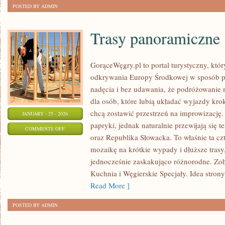
EZOTERYKÓW
POSTED BY ADMIN
Trasy panoramiczne
GorąceWęgry.pl to portal turystyczny, któr
odkrywania Europy Środkowej w sposób p
nadęcia i bez udawania, że podróżowanie 
dla osób, które lubią układać wyjazdy kro
chcą zostawić przestrzeń na improwizację.
JANUARY - 25 - 2026
papryki, jednak naturalnie przewijają się 
ON
COMMENTS OFF
oraz Republika Słowacka. To właśnie ta czt
TRASY
mozaikę na krótkie wypady i dłuższe trasy,
PANORAMICZNE
jednocześnie zaskakująco różnorodne. Zoba
Kuchnia i Węgierskie Specjały. Idea strony
Read More ]
POSTED BY ADMIN