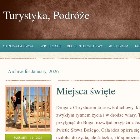
Turystyka, Podróże
STRONA GŁÓWNA
SPIS TREŚCI
BLOG INTERNETOWY
ARCHIWUM
TA
Archive for January, 2026
Miejsca święte
Droga z Chrystusem to serwis duchowy, k
zwykłym rytmem życia i w drodze wiary. T
przylgnąć do Boga, rozwijać przyjaźń z J
świetle Słowa Bożego. Cała idea opiera się 
ozdobą do życia, ale ścieżką, którą można 
JANUARY - 31 - 2026