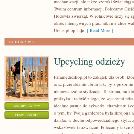
mechanizacji, ale także szeroki świat cią
PSZCZELARSTWO
Twoim centrum informacji. Polecamy Giełd
Hodowla zwierząt. W rolnictwie liczy się 
okres intensywnych prac, nikt nie chce wal
Ursus.pl opisuje
[ Read More ]
POSTED BY ADMIN
Upcycling odzieży
Paramedicshop.pl to zakątek dla osób, kt
oraz przerabianie ubrań tak, by z pozorni
niepowtarzalne stylizacje. To strona, na któ
praktyka i radość z tego, że własnymi ręk
idealnie pasuje do sylwetki, charakteru i 
JANUARY - 26 - 2026
o tym, by Twoja garderoba była skrojona n
ON
COMMENTS OFF
działać w duchu odpowiedzialnego stylu, z
UPCYCLING
wskazówek i rozwiązań. Polecamy także Szy
ODZIEŻY