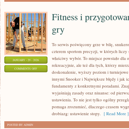
Fitness i przygotowa
gry
To serwis poświęcony grze w bilę, snuker
czterem sportom precyzji, w których liczy
właściwy wybór. To miejsce powstało dla o
JANUARY - 29 - 2026
rekreacyjnie, ale też dla tych, którzy mie
ON
COMMENTS OFF
doskonalenie, wyższy poziom i turniejow
FITNESS
innymi Snooker i Największe błędy i jak ic
I
fundamenty z konkretnymi poradami. Znajdz
PRZYGOTOWANIE
wyjaśniają zasady oraz niuanse: od pier
FIZYCZNE
ustawienia. To nie jest tylko ogólny przegl
DO
pomaga zrozumieć, dlaczego czasem wygr
GRY
drobiazg: ustawienie stopy.
[ Read More ]
POSTED BY ADMIN