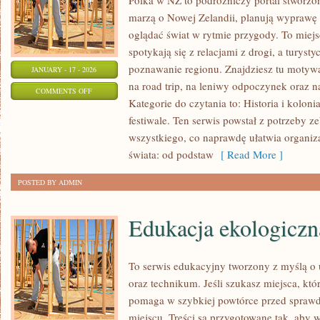
Polka w NZ to podróżniczy portal stworzo
marzą o Nowej Zelandii, planują wyprawę d
oglądać świat w rytmie przygody. To miej
spotykają się z relacjami z drogi, a turyst
poznawanie regionu. Znajdziesz tu motywac
JANUARY - 17 - 2026
na road trip, na leniwy odpoczynek oraz n
ON
COMMENTS OFF
Kategorie do czytania to: Historia i koloni
PODRÓŻE
festiwale. Ten serwis powstał z potrzeby 
EKOTURYSTYCZNE
wszystkiego, co naprawdę ułatwia organiz
świata: od podstaw
[ Read More ]
POSTED BY ADMIN
Edukacja ekologiczn
To serwis edukacyjny tworzony z myślą o 
oraz technikum. Jeśli szukasz miejsca, któ
pomaga w szybkiej powtórce przed sprawd
miejscu. Treści są przygotowane tak, aby 