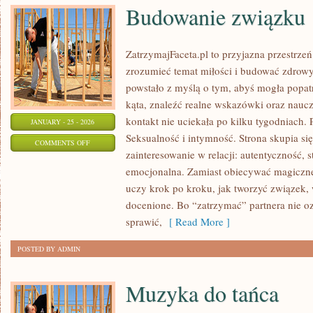
Budowanie związku
ZatrzymajFaceta.pl to przyjazna przestrzeń
zrozumieć temat miłości i budować zdrowy
powstało z myślą o tym, abyś mogła popat
kąta, znaleźć realne wskazówki oraz nauc
kontakt nie uciekała po kilku tygodniach.
JANUARY - 25 - 2026
Seksualność i intymność. Strona skupia si
ON
COMMENTS OFF
zainteresowanie w relacji: autentyczność, st
BUDOWANIE
emocjonalna. Zamiast obiecywać magiczne 
ZWIĄZKU
uczy krok po kroku, jak tworzyć związek, 
docenione. Bo “zatrzymać” partnera nie o
sprawić,
[ Read More ]
POSTED BY ADMIN
Muzyka do tańca