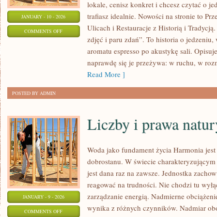
lokale, cenisz konkret i chcesz czytać o j
trafiasz idealnie. Nowości na stronie to Pr
JANUARY - 10 - 2026
Ulicach i Restauracje z Historią i Tradycją.
ON
COMMENTS OFF
zdjęć i paru zdań”. To historia o jedzeniu, 
STREET
aromatu espresso po akustykę sali. Opisuje
FOOD
naprawdę się je przeżywa: w ruchu, w roz
&
Read More ]
FOOD
TRUCKI
POSTED BY ADMIN
Liczby i prawa natur
Woda jako fundament życia Harmonia jes
dobrostanu. W świecie charakteryzującym s
jest dana raz na zawsze. Jednostka zachowu
reagować na trudności. Nie chodzi tu wyłą
zarządzanie energią. Nadmierne obciążenie
JANUARY - 9 - 2026
wynika z różnych czynników. Nadmiar obo
ON
COMMENTS OFF