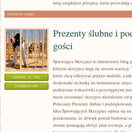
tutaj znajdziesz przepisy, które pozwalają
POSTED BY ADMIN
Prezenty ślubne i po
gości
Śpiewające Skrzypce to internetowy blog 
którym skrzypce stają się sercem narracji.
które chcą odkrywać piękno melodii, a tak
JANUARY - 22 - 2026
doskonalić technikę na instrumencie smyc
ON
COMMENTS OFF
praktyczne wskazówki z przystępnymi por
PREZENTY
może zrozumieć skrzypce niezależnie od
ŚLUBNE
Polecamy Prezenty ślubne i podziękowania 
I
Idea Śpiewających Skrzypiec opiera się na 
PODZIĘKOWANIA
przekonaniu, że dźwięk potrafi budować 
DLA
stronie pomagają ułożyć plan rozwoju, a j
GOŚCI