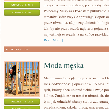
chcą zrozumieć podstawy, jak i osoby, któ
JANUARY - 15 - 2026
Polecamy Muzyka i Pozostałe publikacje. 
ON
COMMENTS OFF
tematów, które zwykle sprawiają kłopot: od 
EDUKACJA
przez równania, aż po zagadnienia biologi
EKOLOGICZNA
tak, by nie przytłaczać: najpierw pojawia s
najważniejsze reguły, a na końcu przykład
Read More ]
POSTED BY ADMIN
Moda męska
Mammamia to ciepłe miejsce w sieci, w kt
się z codziennością opiekunów. To blog i
tych, którzy chcą ubierać siebie i swoje p
ładnie. Znajdziesz tu treści o ubraniach, do
tym, jak odnaleźć własny styl w zabiegane
JANUARY - 14 - 2026
przedszkolem, szkołą, pracą, spacerem, zak
ON
COMMENTS OFF