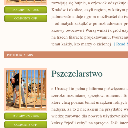
rozwijają się bujnie, a człowiek odzyskuje 
Kraków i okolice, czyli region, w którym
JANUARY - 27 - 2026
jednocześnie daje ogrom możliwości do t
ON
COMMENTS OFF
– od małych zakątków po rozbudowane pr
ROŚLINY
krzewy owocowe i Warzywniki i ogród użyt
CIENIOLUBNE
na trzech filarach: projektowaniu, tworzen
temu każdy, kto marzy o zielonej
[ Read M
POSTED BY ADMIN
Pszczelarstwo
e-Ursus.pl to pełna platforma poświęcona
szeroko rozumianej sprzętowi rolnemu. To
które chcą poznać temat urządzeń rolnych
nadęcia, za to z naciskiem na przydatne 
wiedzę zarówno dla nowych użytkowników 
JANUARY - 27 - 2026
którzy “zjedli zęby” na sprzęcie. Jeśli int
ON
COMMENTS OFF