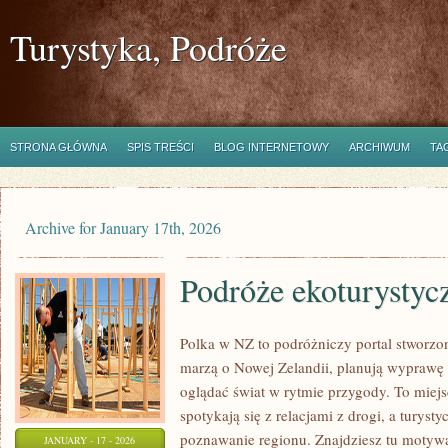
Turystyka, Podróże
STRONA GŁÓWNA
SPIS TREŚCI
BLOG INTERNETOWY
ARCHIWUM
TA
Archive for January 17th, 2026
Podróże ekoturystyc
Polka w NZ to podróżniczy portal stworzo
marzą o Nowej Zelandii, planują wyprawę d
oglądać świat w rytmie przygody. To miej
spotykają się z relacjami z drogi, a turyst
poznawanie regionu. Znajdziesz tu motywac
JANUARY - 17 - 2026