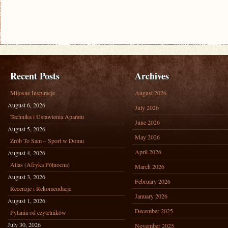
Recent Posts
Archives
Miłosne Inspiracje
August 2026
August 6, 2026
July 2026
Technika i Ustawienia Aparatu
June 2026
August 5, 2026
May 2026
Zrób To Sam – Sport w Domu
April 2026
August 4, 2026
Atlas (Afryka Północna)
March 2026
August 3, 2026
February 2026
Recenzje i Rekomendacje
January 2026
August 1, 2026
December 2025
Pytania od czytelników
July 30, 2026
November 2025