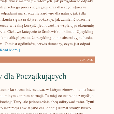
działa rynek materiałów wtórnych, jak przygotować odpady
jak przebiega proces segregacji oraz dlaczego właściwe
 odpadami ma znaczenie zarówno dla natury, jak i dla
 skupia się na praktyce: pokazuje, jak zamienić pozornie
zeczy w realną korzyść, jednocześnie wspierając ekonomię
ia. Ciekawe kategorie to Środowisko i klimat i Upcykling.
metalik.pl jest to, że recykling to nie abstrakcyjne hasło,
ces. Zamiast ogólników, serwis tłumaczy, czym jest odpad
Read More ]
CONTINUE
y dla Początkujących
o autorska strona internetowa, w którym zimowa i letnia baza
naturalnym centrum narracji. To miejsce tworzone z myślą o
kochają Tatry, ale jednocześnie chcą odkrywać świat. Tytuł
ko inspiracja i świat jako cel” oddają klimat strony: blisko
zem otwartość na różnorodność. Kategorie to EkoTatry –