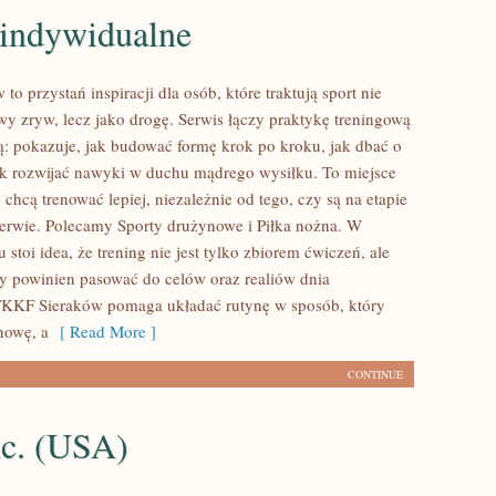
 indywidualne
o przystań inspiracji dla osób, które traktują sport nie
wy zryw, lecz jako drogę. Serwis łączy praktykę treningową
ą: pokazuje, jak budować formę krok po kroku, jak dbać o
ak rozwijać nawyki w duchu mądrego wysiłku. To miejsce
y chcą trenować lepiej, niezależnie od tego, czy są na etapie
erwie. Polecamy Sporty drużynowe i Piłka nożna. W
 stoi idea, że trening nie jest tylko zbiorem ćwiczeń, ale
y powinien pasować do celów oraz realiów dnia
TKKF Sieraków pomaga układać rutynę w sposób, który
nowę, a
[ Read More ]
CONTINUE
nc. (USA)