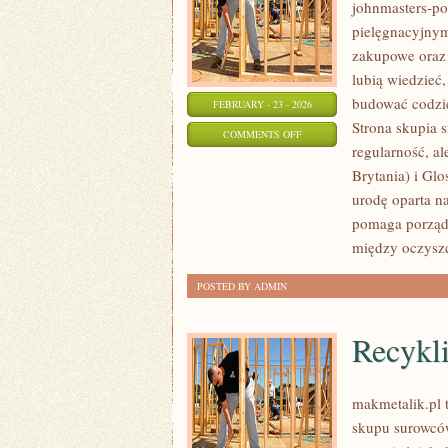
johnmasters-pol
pielęgnacyjnym
zakupowe oraz 
lubią wiedzieć,
budować codzi
FEBRUARY - 23 - 2026
Strona skupia s
ON
COMMENTS OFF
regularność, a
COTY
Brytania) i Gl
INC.
urodę oparta na
(USA)
pomaga porządk
między oczyszc
POSTED BY ADMIN
Recykl
makmetalik.pl 
skupu surowców 