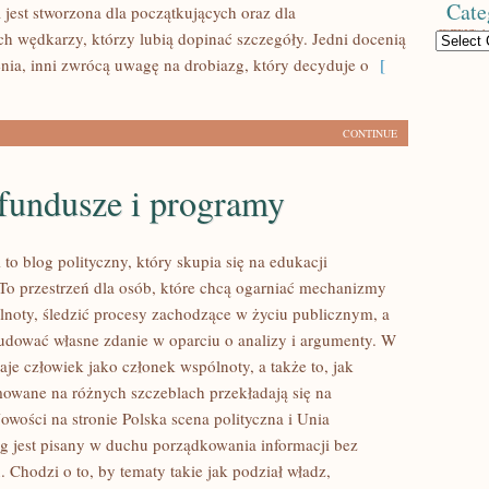
Cate
 jest stworzona dla początkujących oraz dla
 wędkarzy, którzy lubią dopinać szczegóły. Jedni docenią
Categories
enia, inni zwrócą uwagę na drobiazg, który decyduje o
[
CONTINUE
 fundusze i programy
l to blog polityczny, który skupia się na edukacji
 To przestrzeń dla osób, które chcą ogarniać mechanizmy
lnoty, śledzić procesy zachodzące w życiu publicznym, a
udować własne zdanie w oparciu o analizy i argumenty. W
je człowiek jako członek wspólnoty, a także to, jak
owane na różnych szczeblach przekładają się na
owości na stronie Polska scena polityczna i Unia
g jest pisany w duchu porządkowania informacji bez
. Chodzi o to, by tematy takie jak podział władz,