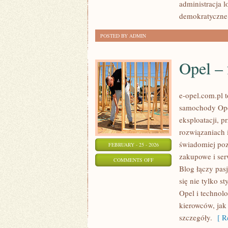
administracja 
PROGRAMY
demokratyczne 
POSTED BY ADMIN
Opel – 
e-opel.com.pl 
samochody Opel
eksploatacji, 
rozwiązaniach 
świadomiej poz
FEBRUARY - 25 - 2026
zakupowe i ser
ON
COMMENTS OFF
Blog łączy pas
OPEL
się nie tylko s
–
Opel i technolo
FAKTY
kierowców, jak 
I
szczegóły.
[ Re
MITY