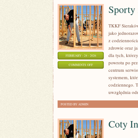
Sporty
TKKF Sieraków t
jako jednorazo
z codzienności
zdrowie oraz j
dla tych, którz
FEBRUARY - 24 - 2026
powrotu po prz
ON
COMMENTS OFF
centrum serwisu
SPORTY
systemem, któr
INDYWIDUALNE
codziennego. 
uwzględnia od
POSTED BY ADMIN
Coty I