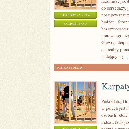
rozumieć, jak 
do sprzedaży, 
postępowanie z
FEBRUARY - 23 - 2026
budżetu. Strona
ON
COMMENTS OFF
bezużyteczne r
RECYKLING
ponownego użyc
DIY
Główną ideą mak
ale realny pro
nadający się
[ 
POSTED BY ADMIN
Karpat
Pieknotatr.pl t
w górach jest 
osobach, które 
i idea „Tatry ja
natury, a zara