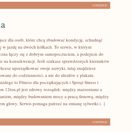
CONTINUE
ia
ejsce dla osób, które chcą zbudować kondycję, schudnąć
ię w jazdę na dwóch kółkach. To serwis, w którym
czna łączy się z dobrym samopoczuciem, a podejście do
rte na konsekwencji. Jeśli szukasz sprawdzonych kierunków
 chcesz uporządkować swoje nawyki, tutaj znajdziesz
wane do codzienności, a nie do ideałów z plakatu.
ażdego to Fitness dla początkujących i Sprzęt fitness i
em 12ton.pl jest zdrowy rozsądek: między marzeniami a
ganizm, między budowaniem mocy a pracą tlenową, między
tem głowy. Serwis pomaga patrzeć na zmianę sylwetki i
[
CONTINUE