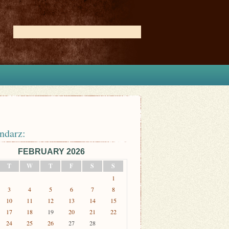
ndarz:
FEBRUARY 2026
T
W
T
F
S
S
1
3
4
5
6
7
8
10
11
12
13
14
15
17
18
19
20
21
22
24
25
26
27
28