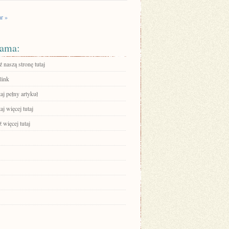
r »
ama:
 naszą stronę tutaj
link
aj pełny artykuł
aj więcej tutaj
 więcej tutaj