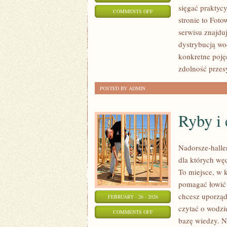
sięgać praktyc
ON
COMMENTS OFF
stronie to Fot
CASE
serwisu znajduj
STUDY
dystrybucją wo
I
konkretne poję
REALIZACJE
zdolność prze
POSTED BY ADMIN
Ryby i 
Nadorsze-haller
dla których wę
To miejsce, w 
pomagać łowić 
chcesz uporząd
FEBRUARY - 26 - 2026
czytać o wodzie
ON
COMMENTS OFF
bazę wiedzy. N
RYBY