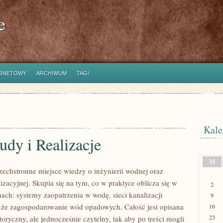
e
ERNETOWY
ARCHIWUM
TAGI
Kale
udy i Realizacje
M
szechstronne miejsce wiedzy o inżynierii wodnej oraz
lizacyjnej. Skupia się na tym, co w praktyce oblicza się w
2
ach: systemy zaopatrzenia w wodę, sieci kanalizacji
9
także zagospodarowanie wód opadowych. Całość jest opisana
16
23
ryczny, ale jednocześnie czytelny, tak aby po treści mogli