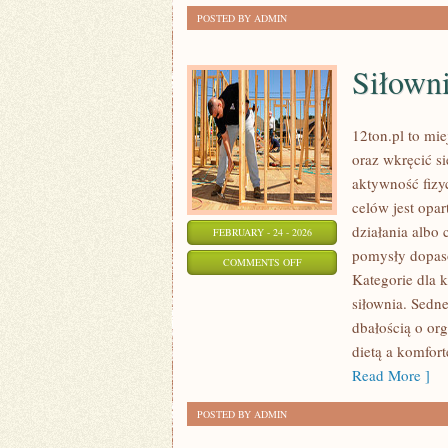
POSTED BY ADMIN
Siłown
12ton.pl to mi
oraz wkręcić s
aktywność fizy
celów jest opa
działania albo
FEBRUARY - 24 - 2026
pomysły dopaso
ON
COMMENTS OFF
Kategorie dla k
SIŁOWNIA
siłownia. Sedn
dbałością o or
dietą a komfor
Read More ]
POSTED BY ADMIN