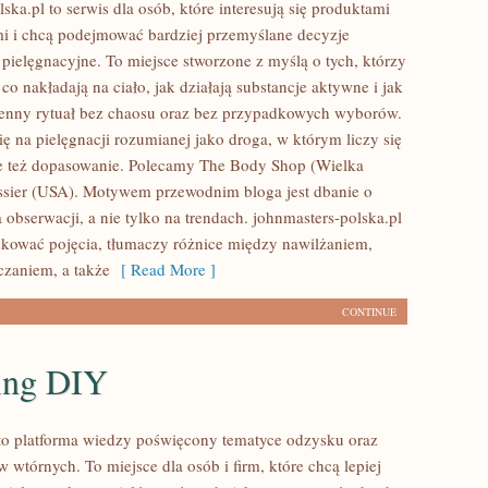
ska.pl to serwis dla osób, które interesują się produktami
i i chcą podejmować bardziej przemyślane decyzje
pielęgnacyjne. To miejsce stworzone z myślą o tych, którzy
 co nakładają na ciało, jak działają substancje aktywne i jak
enny rytuał bez chaosu oraz bez przypadkowych wyborów.
ię na pielęgnacji rozumianej jako droga, w którym liczy się
le też dopasowanie. Polecamy The Body Shop (Wielka
ossier (USA). Motywem przewodnim bloga jest dbanie o
 obserwacji, a nie tylko na trendach. johnmasters-polska.pl
ować pojęcia, tłumaczy różnice między nawilżaniem,
zaniem, a także
[ Read More ]
CONTINUE
ing DIY
to platforma wiedzy poświęcony tematyce odzysku oraz
wtórnych. To miejsce dla osób i firm, które chcą lepiej