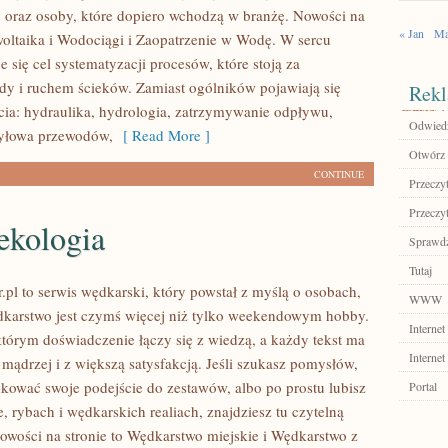
y oraz osoby, które dopiero wchodzą w branżę. Nowości na
« Jan
Ma
owoltaika i Wodociągi i Zaopatrzenie w Wodę. W sercu
e się cel systematyzacji procesów, które stoją za
dy i ruchem ścieków. Zamiast ogólników pojawiają się
Rekl
cia: hydraulika, hydrologia, zatrzymywanie odpływu,
Odwiedź
syłowa przewodów,
[ Read More ]
Otwórz 
CONTINUE
Przeczyt
Przeczyt
ekologia
Sprawdź
Tutaj
.pl to serwis wędkarski, który powstał z myślą o osobach,
WWW
dkarstwo jest czymś więcej niż tylko weekendowym hobby.
Internet
którym doświadczenie łączy się z wiedzą, a każdy tekst ma
Internet
mądrzej i z większą satysfakcją. Jeśli szukasz pomysłów,
kować swoje podejście do zestawów, albo po prostu lubisz
Portal
, rybach i wędkarskich realiach, znajdziesz tu czytelną
owości na stronie to Wędkarstwo miejskie i Wędkarstwo z