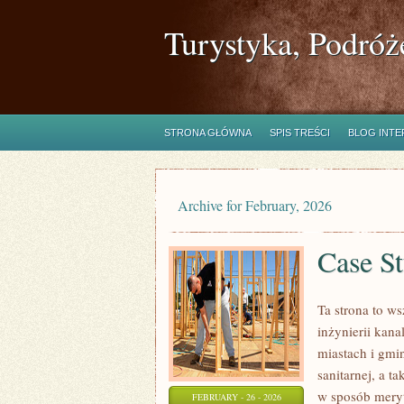
Turystyka, Podróż
STRONA GŁÓWNA
SPIS TREŚCI
BLOG INT
Archive for February, 2026
Case St
Ta strona to w
inżynierii kana
miastach i gmin
sanitarnej, a 
w sposób meryto
FEBRUARY - 26 - 2026