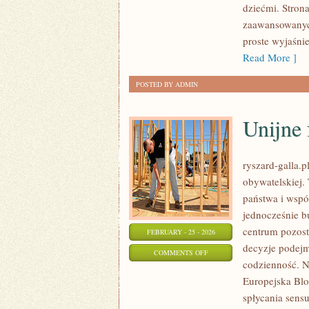
dziećmi. Strona
I
zaawansowanych
EKOLOGIA
proste wyjaśni
Read More ]
POSTED BY ADMIN
Unijne
ryszard-galla.p
obywatelskiej.
państwa i wspó
jednocześnie b
centrum pozosta
FEBRUARY - 25 - 2026
decyzje podejm
ON
COMMENTS OFF
codzienność. N
UNIJNE
Europejska Blo
FUNDUSZE
spłycania sensu
I