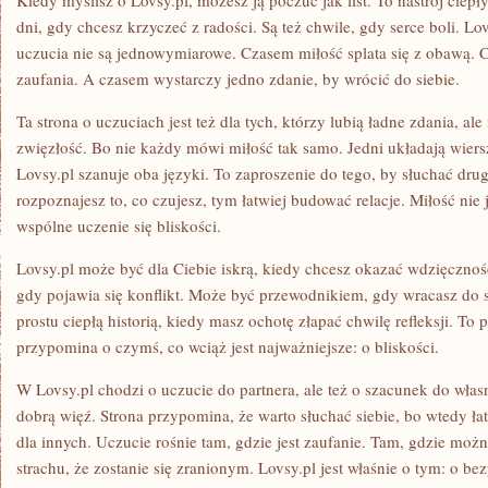
Kiedy myślisz o Lovsy.pl, możesz ją poczuć jak list. To nastrój ciepł
dni, gdy chcesz krzyczeć z radości. Są też chwile, gdy serce boli. Lo
uczucia nie są jednowymiarowe. Czasem miłość splata się z obawą. 
zaufania. A czasem wystarczy jedno zdanie, by wrócić do siebie.
Ta strona o uczuciach jest też dla tych, którzy lubią ładne zdania, ale 
zwięzłość. Bo nie każdy mówi miłość tak samo. Jedni układają wier
Lovsy.pl szanuje oba języki. To zaproszenie do tego, by słuchać drug
rozpoznajesz to, co czujesz, tym łatwiej budować relacje. Miłość nie 
wspólne uczenie się bliskości.
Lovsy.pl może być dla Ciebie iskrą, kiedy chcesz okazać wdzięczn
gdy pojawia się konflikt. Może być przewodnikiem, gdy wracasz do s
prostu ciepłą historią, kiedy masz ochotę złapać chwilę refleksji. To p
przypomina o czymś, co wciąż jest najważniejsze: o bliskości.
W Lovsy.pl chodzi o uczucie do partnera, ale też o szacunek do włas
dobrą więź. Strona przypomina, że warto słuchać siebie, bo wtedy ła
dla innych. Uczucie rośnie tam, gdzie jest zaufanie. Tam, gdzie mo
strachu, że zostanie się zranionym. Lovsy.pl jest właśnie o tym: o be