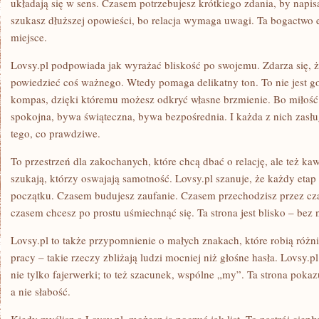
układają się w sens. Czasem potrzebujesz krótkiego zdania, by nap
szukasz dłuższej opowieści, bo relacja wymaga uwagi. Ta bogactwo e
miejsce.
Lovsy.pl podpowiada jak wyrażać bliskość po swojemu. Zdarza się, że
powiedzieć coś ważnego. Wtedy pomaga delikatny ton. To nie jest go
kompas, dzięki któremu możesz odkryć własne brzmienie. Bo miłość
spokojna, bywa świąteczna, bywa bezpośrednia. I każda z nich zasług
tego, co prawdziwe.
To przestrzeń dla zakochanych, które chcą dbać o relację, ale też kaw
szukają, którzy oswajają samotność. Lovsy.pl szanuje, że każdy etap
początku. Czasem budujesz zaufanie. Czasem przechodzisz przez czas
czasem chcesz po prostu uśmiechnąć się. Ta strona jest blisko – bez 
Lovsy.pl to także przypomnienie o małych znakach, które robią różn
pracy – takie rzeczy zbliżają ludzi mocniej niż głośne hasła. Lovsy.
nie tylko fajerwerki; to też szacunek, wspólne „my”. Ta strona pokaz
a nie słabość.