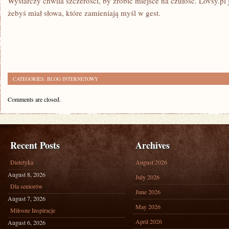
Wystarczy chwila szczerości, by zrobić miejsce na czułość. Lovsy.pl j
żebyś miał słowa, które zamieniają myśl w gest.
CATEGORIES:
BLOG INTERNETOWY
Comments are closed.
Recent Posts
Archives
Dietetyka
August 2026
August 8, 2026
July 2026
Dla seniorów
June 2026
August 7, 2026
May 2026
Miłosne Inspiracje
April 2026
August 6, 2026