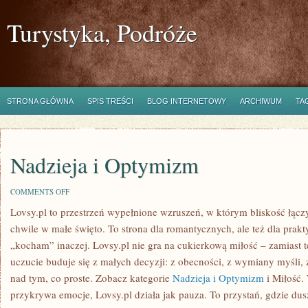
Turystyka, Podróże
STRONA GŁÓWNA
SPIS TREŚCI
BLOG INTERNETOWY
ARCHIWUM
TA
Nadzieja i Optymizm
ON
COMMENTS OFF
NADZIEJA
Lovsy.pl to przestrzeń wypełnione wzruszeń, w którym bliskość łączy
I
OPTYMIZM
chwile w małe święto. To strona dla romantycznych, ale też dla prak
„kocham” inaczej. Lovsy.pl nie gra na cukierkową miłość – zamiast 
uczucie buduje się z małych decyzji: z obecności, z wymiany myśli, 
nad tym, co proste. Zobacz kategorie
Nadzieja i Optymizm
i Miłość.
przykrywa emocje, Lovsy.pl działa jak pauza. To przystań, gdzie dus