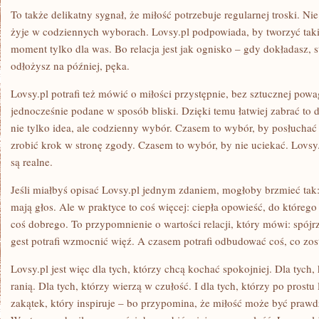
To także delikatny sygnał, że miłość potrzebuje regularnej troski. Ni
żyje w codziennych wyborach. Lovsy.pl podpowiada, by tworzyć takie 
moment tylko dla was. Bo relacja jest jak ognisko – gdy dokładasz, s
odłożysz na później, pęka.
Lovsy.pl potrafi też mówić o miłości przystępnie, bez sztucznej pow
jednocześnie podane w sposób bliski. Dzięki temu łatwiej zabrać to 
nie tylko idea, ale codzienny wybór. Czasem to wybór, by posłucha
zrobić krok w stronę zgody. Czasem to wybór, by nie uciekać. Lovsy
są realne.
Jeśli miałbyś opisać Lovsy.pl jednym zdaniem, mogłoby brzmieć tak: 
mają głos. Ale w praktyce to coś więcej: ciepła opowieść, do którego
coś dobrego. To przypomnienie o wartości relacji, który mówi: spój
gest potrafi wzmocnić więź. A czasem potrafi odbudować coś, co zos
Lovsy.pl jest więc dla tych, którzy chcą kochać spokojniej. Dla tych, 
ranią. Dla tych, którzy wierzą w czułość. I dla tych, którzy po prost
zakątek, który inspiruje – bo przypomina, że miłość może być prawd