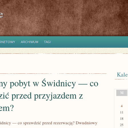
e
ERNETOWY
ARCHIWUM
TAGI
Kale
ny pobyt w Świdnicy — co
zić przed przyjazdem z
M
iem?
4
11
18
dnicy — co sprawdzić przed rezerwacją? Dwudniowy
25