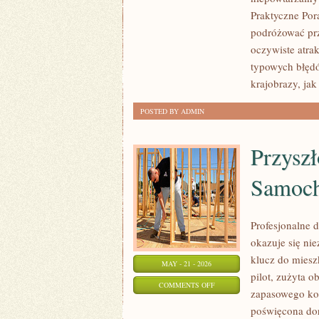
MIASTA
Praktyczne Por
I
podróżować prz
REGIONY
oczywiste atra
typowych błęd
krajobrazy, jak
POSTED BY ADMIN
Przysz
Samoc
Profesjonalne d
okazuje się n
klucz do miesz
MAY - 21 - 2026
pilot, zużyta 
ON
COMMENTS OFF
zapasowego kom
PRZYSZŁOŚĆ
poświęcona dor