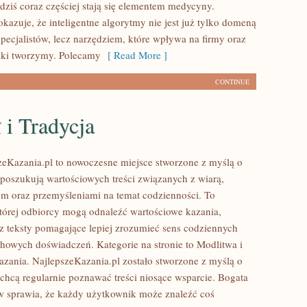
 dziś coraz częściej stają się elementem medycyny.
azuje, że inteligentne algorytmy nie jest już tylko domeną
specjalistów, lecz narzędziem, które wpływa na firmy oraz
aki tworzymy. Polecamy
[ Read More ]
CONTINUE
 i Tradycja
zeKazania.pl to nowoczesne miejsce stworzone z myślą o
 poszukują wartościowych treści związanych z wiarą,
em oraz przemyśleniami na temat codzienności. To
której odbiorcy mogą odnaleźć wartościowe kazania,
z teksty pomagające lepiej zrozumieć sens codziennych
howych doświadczeń. Kategorie na stronie to Modlitwa i
zania. NajlepszeKazania.pl zostało stworzone z myślą o
 chcą regularnie poznawać treści niosące wsparcie. Bogata
w sprawia, że każdy użytkownik może znaleźć coś