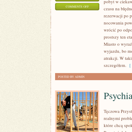
pobyt w cieka
ON
COMMENTS OFF
czasu na błędn
RODZINNY
rezerwacji po 
POBYT
nocowania powi
W
wrócić po odpo
ŚWIDNICY
prostszy ten et
—
Miasto o wyraź
wyjazdu, bo mo
CO
atrakcji. W ta
SPRAWDZIĆ
szczegółem.
[ 
PRZED
PRZYJAZDEM
POSTED BY ADMIN
Z
DZIECKIEM?
Psychia
Tęczowa Przyst
realnymi probl
które chcą spo