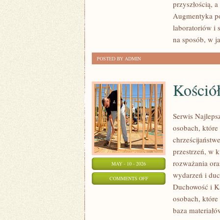
przyszłością, a
I
Augmentyka pok
INNOWATORZY
laboratoriów i 
na sposób, w j
POSTED BY ADMIN
Kościół
Serwis Najleps
osobach, które
chrześcijaństw
przestrzeń, w 
rozważania ora
MAY - 10 - 2026
wydarzeń i duc
ON
COMMENTS OFF
Duchowość i Ka
KOŚCIÓŁ
osobach, które
I
baza materiałó
TRADYCJA