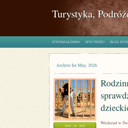
Turystyka, Podróż
STRONA GŁÓWNA
SPIS TREŚCI
BLOG INT
Archive for May, 2026
Rodzin
sprawd
dzieck
Weekend w Świ
MAY - 26 - 2026