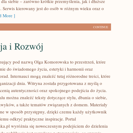
dla siebie – zarówno krótkie przemyślenia, jak i dłuższe
. Serwis kierowany jest do osób w różnym wieku oraz o
 More ]
CONTINUE
ja i Rozwój
nujący pod nazwą Olga Komorowska to przestrzeń, które
nie do świadomego życia, estetyki i harmonii oraz
rad. Internauci mogą znaleźć tutaj różnorodne treści, które
anizacji dnia. Witryna została przygotowana z myślą o
 cenią autentyczności oraz spokojnego podejścia do życia.
lu można znaleźć teksty dotyczące stylu, dbania o siebie,
awyków, a także tematów związanych z domem. Materiały
ne w sposób przystępny, dzięki czemu każdy użytkownik
emu odkryć praktyczne inspiracje. Portal
a.pl wyróżnia się nowoczesnym podejściem do dzielenia