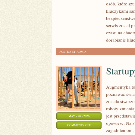
BEZPIECZEŃSTWA
osób, które sz
SAMOCHODÓW
kluczykami sa
bezpieczeństwe
serwis został p
czasu na chaoty
dorabianie kluc
POSTED BY ADMIN
Startup
Augmentyka to 
poznawać świat
została stworzo
roboty zmienia
jest przedstawi
MAY - 20 - 2026
opowieść. Na s
ON
COMMENTS OFF
zagadnieniom, 
STARTUPY