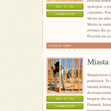
Przystań dobrze
spokojem, a je
MAY - 23 - 2026
człowieku. Pole
ON
COMMENTS OFF
Strona ma info
PSYCHIATRIA
Można tu znaleź
W
również dla tyc
PRAKTYCE
Przystań nie n
POSTED BY ADMIN
Miasta 
Skandynawia to
podróżach. To 
lokalną kultur
doświadczeniem
blogiem dla os
MAY - 22 - 2026
Finlandii, Isla
ON
COMMENTS OFF
niepowtarzalny 