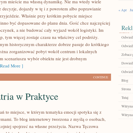
wym mieście ma własną dynamikę. Nie ma wtedy wiele
e decyzje, dojazdy w tę i z powrotem albo poprawianie
« Apr
Ju
przyjeździe. Właśnie przy krótkim pobycie miejsce
nno być dopasowane do planu dnia. Gość chce najczęściej
Rekl
czynek, a nie budować cały wyjazd wokół logistyki. Im
ap, tym więcej zostaje czasu na właściwy cel podróży.
Odwiedź
nym historycznym charakterze dobrze pasuje do krótkiego
Odwiedź
żna zorganizować pobyt wokół centrum i lokalnych
Zobacz p
kim scenariuszu wybór obiektu nie jest drobnym
Dowiedz
Read More ]
Odwiedź
CONTINUE
Blog
Strona
tria w Praktyce
Tutaj
Witryna
ań to miejsce, w którym tematyka emocji spotyka się z
Witryna
emami. To blog internetowy tworzona z myślą o osobach,
kojniej spojrzeć na własne przeżycia. Nazwa Tęczowa