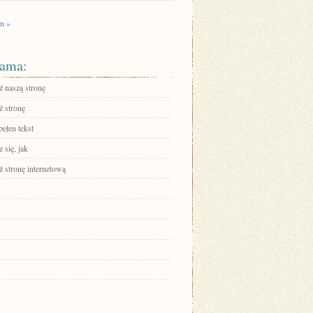
n »
ama:
 naszą stronę
 stronę
ełen tekst
 się, jak
 stronę internetową