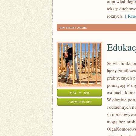
odpowiedniego 
teksty duchowe
różnych
[ Read
POSTED BY ADMIN
Edukac
Serwis funkcjo
łączy zamiłowa
praktycznych po
pomagają w org
osobach, które
MAY - 9 - 2026
W obrębie porta
ON
COMMENTS OFF
codziennych n
EDUKACJA
są opracowywa
I
mogą bez probl
ROZWÓJ
OlgaKomorowsk