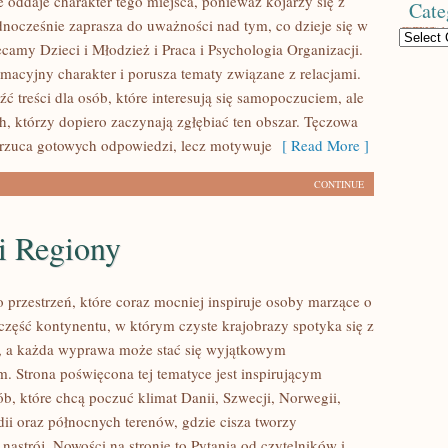
 oddaje charakter tego miejsca, ponieważ kojarzy się z
Cate
dnocześnie zaprasza do uważności nad tym, co dzieje się w
Categories
camy Dzieci i Młodzież i Praca i Psychologia Organizacji.
rmacyjny charakter i porusza tematy związane z relacjami.
ć treści dla osób, które interesują się samopoczuciem, ale
h, którzy dopiero zaczynają zgłębiać ten obszar. Tęczowa
arzuca gotowych odpowiedzi, lecz motywuje
[ Read More ]
CONTINUE
i Regiony
 przestrzeń, które coraz mocniej inspiruje osoby marzące o
część kontynentu, w którym czyste krajobrazy spotyka się z
ą, a każda wyprawa może stać się wyjątkowym
. Strona poświęcona tej tematyce jest inspirującym
ób, które chcą poczuć klimat Danii, Szwecji, Norwegii,
ndii oraz północnych terenów, gdzie cisza tworzy
nastrój. Nowości na stronie to Pytania od czytelników i