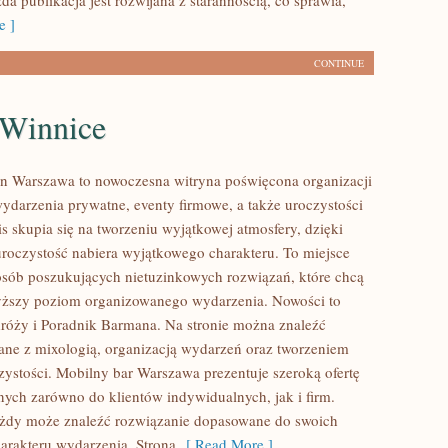
da publikacja jest rozwijana z starannością, co sprawia,
e ]
CONTINUE
 Winnice
n Warszawa to nowoczesna witryna poświęcona organizacji
wydarzenia prywatne, eventy firmowe, a także uroczystości
s skupia się na tworzeniu wyjątkowej atmosfery, dzięki
roczystość nabiera wyjątkowego charakteru. To miejsce
osób poszukujących nietuzinkowych rozwiązań, które chcą
yższy poziom organizowanego wydarzenia. Nowości to
róży i Poradnik Barmana. Na stronie można znaleźć
ne z mixologią, organizacją wydarzeń oraz tworzeniem
zystości. Mobilny bar Warszawa prezentuje szeroką ofertę
nych zarówno do klientów indywidualnych, jak i firm.
ażdy może znaleźć rozwiązanie dopasowane do swoich
harakteru wydarzenia. Strona
[ Read More ]