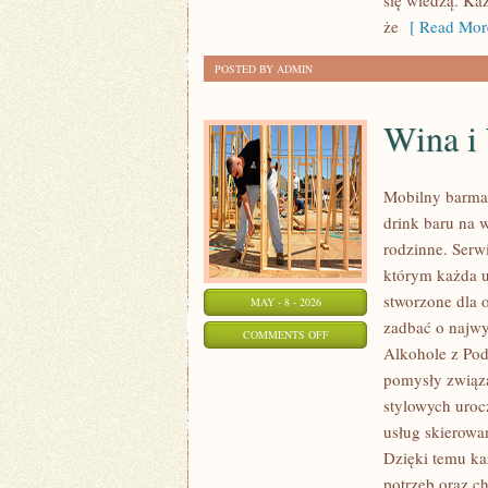
się wiedzą. Każ
że
[ Read Mor
POSTED BY ADMIN
Wina i
Mobilny barma
drink baru na 
rodzinne. Serwi
którym każda u
stworzone dla 
MAY - 8 - 2026
zadbać o najw
ON
COMMENTS OFF
Alkohole z Pod
WINA
pomysły związa
I
stylowych uroc
WINNICE
usług skierowa
Dzięki temu k
potrzeb oraz c