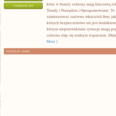
które w branży ochrony mają kluczową rol
ON
COMMENTS OFF
Trendy i Narzędzia i Oprogramowanie. To 
OCHRONA
zainteresować zarówno właścicieli firm, ja
DANYCH
których bezpieczeństwo nie jest dodatkiem
OSOBOWYCH
którym nieprzewidziane sytuacje mogą poj
ochrona staje się realnym wsparciem. Dla
More ]
POSTED BY ADMIN