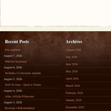
Recent Posts
Archives
Dla seniorów
August 2026
August 7, 2026
July 2026
Miłosne Inspiracje
June 2026
August 6, 2026
May 2026
Technika i Ustawienia Aparatu
April 2026
August 5, 2026
Zrób To Sam – Sport w Domu
March 2026
August 4, 2026
February 2026
Atlas (Afryka Północna)
January 2026
August 3, 2026
December 2025
Recenzje i Rekomendacje