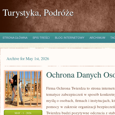
Turystyka, Podróże
STRONA GŁÓWNA
SPIS TREŚCI
BLOG INTERNETOWY
ARCHIWUM
TA
Archive for May 1st, 2026
Ochrona Danych Os
Firma Ochrona Twierdza to strona interneto
tematyce zabezpieczeń w sposób konkretny
myślą o osobach, firmach i instytucjach, kt
pomocy w zakresie organizacji bezpiecze
Twierdza budzi pozytywne odczucia z stabi
MAY - 1 - 2026