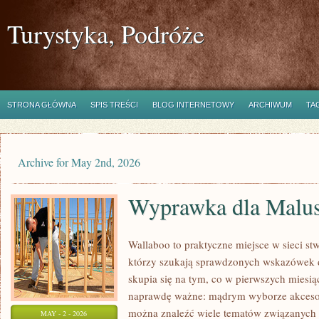
Turystyka, Podróże
STRONA GŁÓWNA
SPIS TREŚCI
BLOG INTERNETOWY
ARCHIWUM
TA
Archive for May 2nd, 2026
Wyprawka dla Malu
Wallaboo to praktyczne miejsce w sieci st
którzy szukają sprawdzonych wskazówek d
skupia się na tym, co w pierwszych miesiąc
naprawdę ważne: mądrym wyborze akcesor
można znaleźć wiele tematów związanych 
MAY - 2 - 2026