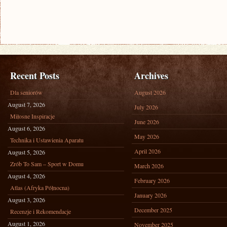
Recent Posts
Archives
Dla seniorów
August 2026
August 7, 2026
July 2026
Miłosne Inspiracje
June 2026
August 6, 2026
May 2026
Technika i Ustawienia Aparatu
April 2026
August 5, 2026
Zrób To Sam – Sport w Domu
March 2026
August 4, 2026
February 2026
Atlas (Afryka Północna)
January 2026
August 3, 2026
December 2025
Recenzje i Rekomendacje
August 1, 2026
November 2025