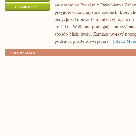
na stronie to: Podróże z Dzieckiem i Zabaw
ON
COMMENTS OFF
przygotowana z myślą o osobach, które c
WYPRAWKA
decyzje zakupowe i organizacyjne, ale nie
DLA
Treści na Wallaboo pomagają spojrzeć na 
MALUSZKA
sposób bliski życiu. Zamiast tworzyć presj
podsuwa proste rozwiązania,
[ Read More
POSTED BY ADMIN