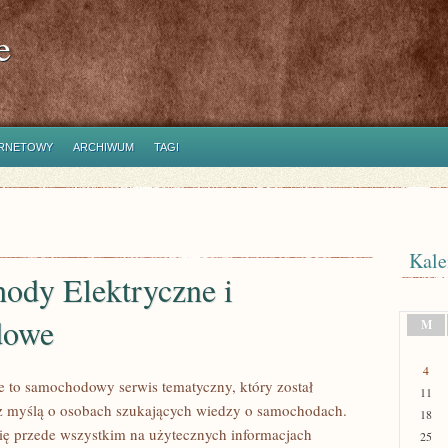
e
ERNETOWY
ARCHIWUM
TAGI
Kale
ody Elektryczne i
dowe
M
4
 to samochodowy serwis tematyczny, który został
11
z myślą o osobach szukających wiedzy o samochodach.
18
się przede wszystkim na użytecznych informacjach
25