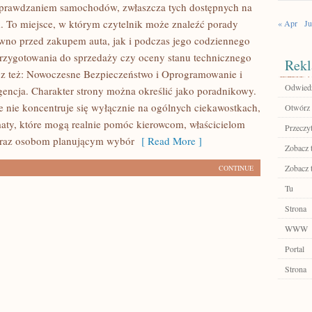
sprawdzaniem samochodów, zwłaszcza tych dostępnych na
 To miejsce, w którym czytelnik może znaleźć porady
« Apr
Ju
wno przed zakupem auta, jak i podczas jego codziennego
rzygotowania do sprzedaży czy oceny stanu technicznego
Rekl
z też: Nowoczesne Bezpieczeństwo i Oprogramowanie i
Odwiedź 
igencja. Charakter strony można określić jako poradnikowy.
 nie koncentruje się wyłącznie na ogólnych ciekawostkach,
Otwórz 
maty, które mogą realnie pomóc kierowcom, właścicielom
Przeczyt
raz osobom planującym wybór
[ Read More ]
Zobacz 
Zobacz 
CONTINUE
Tu
Strona
WWW
Portal
Strona