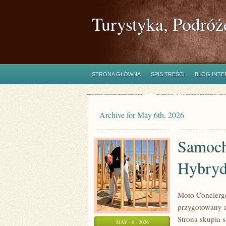
Turystyka, Podróż
STRONA GŁÓWNA
SPIS TREŚCI
BLOG INT
Archive for May 6th, 2026
Samoch
Hybry
Moto Concierge
przygotowany 
Strona skupia 
MAY - 6 - 2026