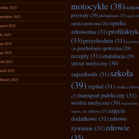
motocykle
(38)
ochro
tober 2025
przyrody
(29)
odchudzanie
(27)
ogród
(2
ptember 2025
opieka
opieka społeczna
(28)
ugust 2025
profilaktyk
zdrowotna
(31)
ly 2025
(33)
przychodnia
(31)
psycholog
ne 2025
psychologia społeczna
(29)
(26)
ay 2025
recepty
(31)
rehabilitacja
(29)
ril 2025
sprzęt medyczny
(30)
szkoła
arch 2025
superfoods
(31)
bruary 2025
(39)
szpital
(31)
sztuka cyfrow
transport publiczny
(31)
(27)
wiedza medyczna
(30)
wyposażenie
zajęcia
zabawa
(27)
wnętrz
(26)
dodatkowe
(31)
zdrowe
zdrowie
żywienie
(31)
(35)