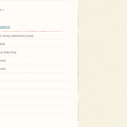
n »
ama:
stronę internetową tutaj
link
aj dalej tutaj
teraz
teraz