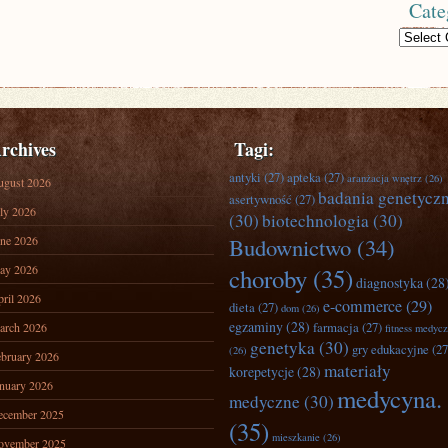
Cate
Categories
rchives
Tagi:
antyki
(27)
apteka
(27)
aranżacja wnętrz
(26)
ugust 2026
badania genetycz
asertywność
(27)
ly 2026
(30)
biotechnologia
(30)
ne 2026
Budownictwo
(34)
ay 2026
choroby
(35)
diagnostyka
(28
ril 2026
e-commerce
(29)
dieta
(27)
dom
(26)
egzaminy
(28)
farmacja
(27)
arch 2026
fitness medyc
genetyka
(30)
gry edukacyjne
(27
(26)
bruary 2026
materiały
korepetycje
(28)
nuary 2026
medycyna.
medyczne
(30)
ecember 2025
(35)
mieszkanie
(26)
ovember 2025