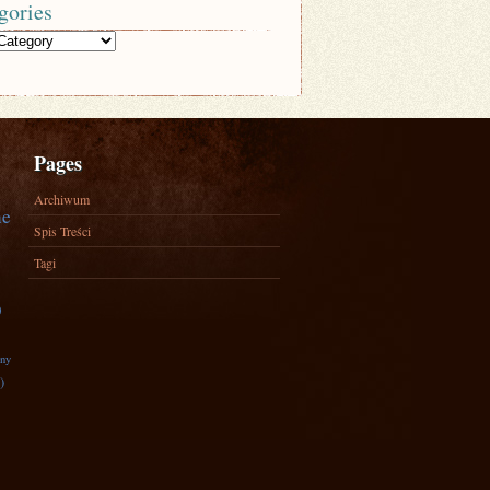
gories
Pages
Archiwum
ne
Spis Treści
Tagi
)
zny
)