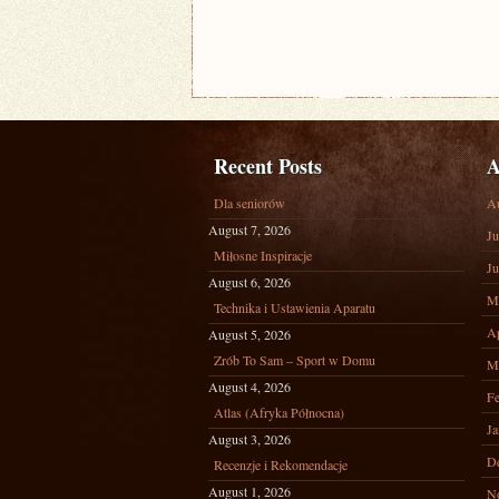
Recent Posts
A
Dla seniorów
A
August 7, 2026
Ju
Miłosne Inspiracje
Ju
August 6, 2026
M
Technika i Ustawienia Aparatu
Ap
August 5, 2026
Zrób To Sam – Sport w Domu
M
August 4, 2026
Fe
Atlas (Afryka Północna)
Ja
August 3, 2026
D
Recenzje i Rekomendacje
August 1, 2026
N