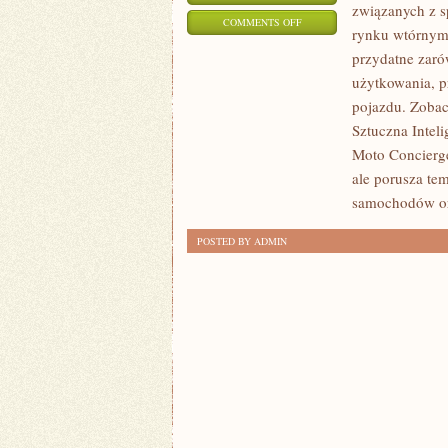
związanych z 
ON
COMMENTS OFF
rynku wtórnym.
SAMOCHODY
przydatne zaró
ELEKTRYCZNE
użytkowania, p
I
pojazdu. Zobac
HYBRYDOWE
Sztuczna Intel
Moto Concierge
ale porusza te
samochodów o
POSTED BY ADMIN