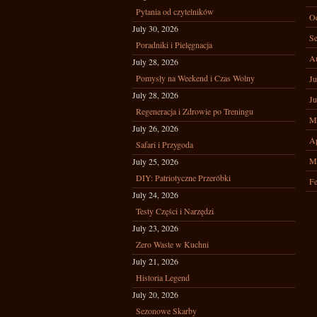
Pytania od czytelników
Oc
July 30, 2026
Se
Poradniki i Pielęgnacja
A
July 28, 2026
Pomysły na Weekend i Czas Wolny
Ju
July 28, 2026
Ju
Regeneracja i Zdrowie po Treningu
M
July 26, 2026
Ap
Safari i Przygoda
M
July 25, 2026
DIY: Patriotyczne Przeróbki
Fe
July 24, 2026
Testy Części i Narzędzi
July 23, 2026
Zero Waste w Kuchni
July 21, 2026
Historia Legend
July 20, 2026
Sezonowe Skarby