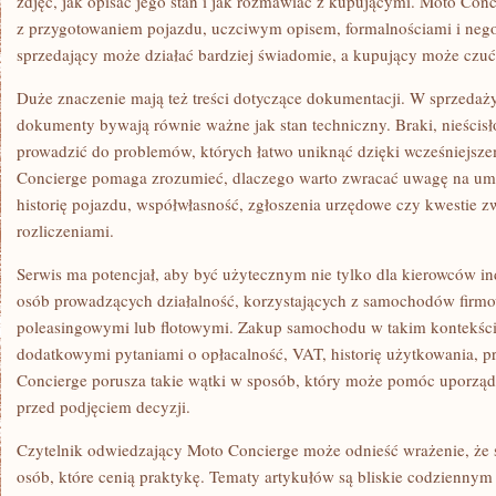
zdjęć, jak opisać jego stan i jak rozmawiać z kupującymi. Moto Con
z przygotowaniem pojazdu, uczciwym opisem, formalnościami i nego
sprzedający może działać bardziej świadomie, a kupujący może czuć 
Duże znaczenie mają też treści dotyczące dokumentacji. W sprzeda
dokumenty bywają równie ważne jak stan techniczny. Braki, nieścis
prowadzić do problemów, których łatwo uniknąć dzięki wcześniejsz
Concierge pomaga zrozumieć, dlaczego warto zwracać uwagę na umo
historię pojazdu, współwłasność, zgłoszenia urzędowe czy kwestie z
rozliczeniami.
Serwis ma potencjał, aby być użytecznym nie tylko dla kierowców in
osób prowadzących działalność, korzystających z samochodów firmow
poleasingowymi lub flotowymi. Zakup samochodu w takim kontekście
dodatkowymi pytaniami o opłacalność, VAT, historię użytkowania, pr
Concierge porusza takie wątki w sposób, który może pomóc uporząd
przed podjęciem decyzji.
Czytelnik odwiedzający Moto Concierge może odnieść wrażenie, że s
osób, które cenią praktykę. Tematy artykułów są bliskie codzienny