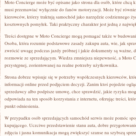
Moto Concierge może być opisane jako strona dla osób, które chcą 
musi przemawiać wyłącznie do fanów motoryzacji. Może być równie
kierowców, którzy traktują samochód jako narzędzie codziennego życ
kosztownych pomyłek. Taki praktyczny charakter jest jedną z najwięk
Treści dostępne w Moto Concierge mogą pomagać także w budowaniu
Osoba, która rozumie podstawowe zasady zakupu auta, wie, jak spraw
zwrócić uwagę podczas jazdy próbnej i jakie dokumenty są ważne, du
rozmowie ze sprzedającym. Wiedza zmniejsza niepewność, a Moto Co
przystępnej, zorientowanej na realne potrzeby użytkownika.
Strona dobrze wpisuje się w potrzeby współczesnych kierowców, któr
informacji online przed podjęciem decyzji. Zanim ktoś pojedzie og
sprzedawcy albo podpisze umowę, chce sprawdzić, jakie ryzyka mog
odpowiada na ten sposób korzystania z internetu, oferując treści, k
punkt odniesienia.
W przypadku osób sprzedających samochód serwis może pomóc spoj
kupującego. Uczciwe przedstawienie stanu auta, dobre przygotowani
zdjęcia i jasna komunikacja mogą zwiększyć szanse na szybszą sprz