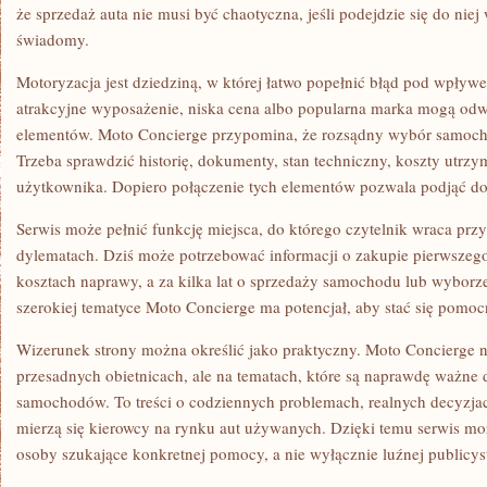
że sprzedaż auta nie musi być chaotyczna, jeśli podejdzie się do ni
świadomy.
Motoryzacja jest dziedziną, w której łatwo popełnić błąd pod wpływe
atrakcyjne wyposażenie, niska cena albo popularna marka mogą od
elementów. Moto Concierge przypomina, że rozsądny wybór samoc
Trzeba sprawdzić historię, dokumenty, stan techniczny, koszty utrzym
użytkownika. Dopiero połączenie tych elementów pozwala podjąć do
Serwis może pełnić funkcję miejsca, do którego czytelnik wraca prz
dylematach. Dziś może potrzebować informacji o zakupie pierwszego 
kosztach naprawy, a za kilka lat o sprzedaży samochodu lub wyborz
szerokiej tematyce Moto Concierge ma potencjał, aby stać się pomoc
Wizerunek strony można określić jako praktyczny. Moto Concierge ni
przesadnych obietnicach, ale na tematach, które są naprawdę ważne 
samochodów. To treści o codziennych problemach, realnych decyzjach
mierzą się kierowcy na rynku aut używanych. Dzięki temu serwis mo
osoby szukające konkretnej pomocy, a nie wyłącznie luźnej publicys