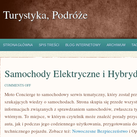
Turystyka, Podróże
STRONA GŁÓWNA
SPIS TREŚCI
BLOG INTERNETOWY
ARCHIWUM
TA
Samochody Elektryczne i Hybry
ON
COMMENTS OFF
SAMOCHODY
Moto Concierge to samochodowy serwis tematyczny, który został pr
ELEKTRYCZNE
I
szukających wiedzy o samochodach. Strona skupia się przede wszys
HYBRYDOWE
informacjach związanych z sprawdzaniem samochodów, zwłaszcza ty
wtórnym. To miejsce, w którym czytelnik może znaleźć porady prz
auta, jak i podczas jego codziennego użytkowania, przygotowania d
technicznego pojazdu. Zobacz też:
Nowoczesne Bezpieczeństwo
i Op