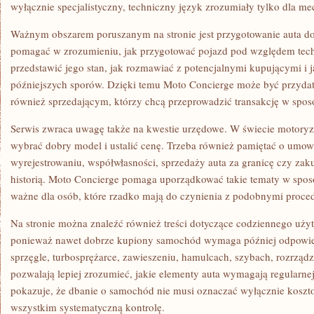
wyłącznie specjalistyczny, techniczny język zrozumiały tylko dla m
Ważnym obszarem poruszanym na stronie jest przygotowanie auta d
pomagać w zrozumieniu, jak przygotować pojazd pod względem tech
przedstawić jego stan, jak rozmawiać z potencjalnymi kupującymi i 
późniejszych sporów. Dzięki temu Moto Concierge może być przydat
również sprzedającym, którzy chcą przeprowadzić transakcję w spos
Serwis zwraca uwagę także na kwestie urzędowe. W świecie motoryz
wybrać dobry model i ustalić cenę. Trzeba również pamiętać o umow
wyrejestrowaniu, współwłasności, sprzedaży auta za granicę czy zak
historią. Moto Concierge pomaga uporządkować takie tematy w sposób
ważne dla osób, które rzadko mają do czynienia z podobnymi proce
Na stronie można znaleźć również treści dotyczące codziennego uży
ponieważ nawet dobrze kupiony samochód wymaga później odpowiedn
sprzęgle, turbosprężarce, zawieszeniu, hamulcach, szybach, rozrząd
pozwalają lepiej zrozumieć, jakie elementy auta wymagają regularn
pokazuje, że dbanie o samochód nie musi oznaczać wyłącznie koszt
wszystkim systematyczną kontrolę.