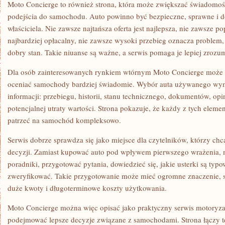
Moto Concierge to również strona, która może zwiększać świadomo
podejścia do samochodu. Auto powinno być bezpieczne, sprawne i d
właściciela. Nie zawsze najtańsza oferta jest najlepsza, nie zawsze 
najbardziej opłacalny, nie zawsze wysoki przebieg oznacza problem, 
dobry stan. Takie niuanse są ważne, a serwis pomaga je lepiej zrozu
Dla osób zainteresowanych rynkiem wtórnym Moto Concierge może 
oceniać samochody bardziej świadomie. Wybór auta używanego wym
informacji: przebiegu, historii, stanu technicznego, dokumentów, op
potencjalnej utraty wartości. Strona pokazuje, że każdy z tych elem
patrzeć na samochód kompleksowo.
Serwis dobrze sprawdza się jako miejsce dla czytelników, którzy c
decyzji. Zamiast kupować auto pod wpływem pierwszego wrażenia, 
poradniki, przygotować pytania, dowiedzieć się, jakie usterki są typ
zweryfikować. Takie przygotowanie może mieć ogromne znaczenie, 
duże kwoty i długoterminowe koszty użytkowania.
Moto Concierge można więc opisać jako praktyczny serwis motoryzac
podejmować lepsze decyzje związane z samochodami. Strona łączy t