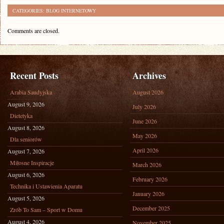
CATEGORIES:
BLOG INTERNETOWY
Comments are closed.
Recent Posts
Archives
Arabia Saudyjska
August 2026
August 9, 2026
July 2026
Dietetyka
June 2026
August 8, 2026
May 2026
Dla seniorów
April 2026
August 7, 2026
Miłosne Inspiracje
March 2026
August 6, 2026
February 2026
Technika i Ustawienia Aparatu
January 2026
August 5, 2026
December 2025
Zrób To Sam – Sport w Domu
August 4, 2026
November 2025