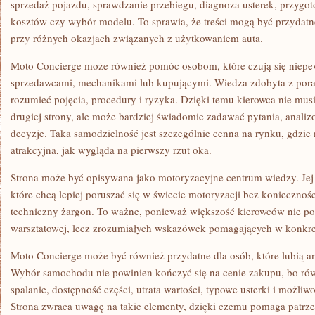
sprzedaż pojazdu, sprawdzanie przebiegu, diagnoza usterek, przygo
kosztów czy wybór modelu. To sprawia, że treści mogą być przydatne 
przy różnych okazjach związanych z użytkowaniem auta.
Moto Concierge może również pomóc osobom, które czują się niep
sprzedawcami, mechanikami lub kupującymi. Wiedza zdobyta z pora
rozumieć pojęcia, procedury i ryzyka. Dzięki temu kierowca nie musi
drugiej strony, ale może bardziej świadomie zadawać pytania, anal
decyzje. Taka samodzielność jest szczególnie cenna na rynku, gdzie n
atrakcyjna, jak wygląda na pierwszy rzut oka.
Strona może być opisywana jako motoryzacyjne centrum wiedzy. Jej 
które chcą lepiej poruszać się w świecie motoryzacji bez koniecznośc
techniczny żargon. To ważne, ponieważ większość kierowców nie pot
warsztatowej, lecz zrozumiałych wskazówek pomagających w konkre
Moto Concierge może być również przydatne dla osób, które lubią a
Wybór samochodu nie powinien kończyć się na cenie zakupu, bo rów
spalanie, dostępność części, utrata wartości, typowe usterki i możliw
Strona zwraca uwagę na takie elementy, dzięki czemu pomaga patrzeć