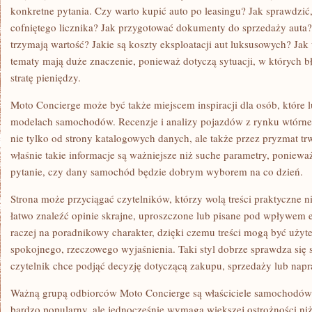
konkretne pytania. Czy warto kupić auto po leasingu? Jak sprawdzi
cofniętego licznika? Jak przygotować dokumenty do sprzedaży auta?
trzymają wartość? Jakie są koszty eksploatacji aut luksusowych? Ja
tematy mają duże znaczenie, ponieważ dotyczą sytuacji, w których 
stratę pieniędzy.
Moto Concierge może być także miejscem inspiracji dla osób, które 
modelach samochodów. Recenzje i analizy pojazdów z rynku wtórneg
nie tylko od strony katalogowych danych, ale także przez pryzmat tr
właśnie takie informacje są ważniejsze niż suche parametry, poniew
pytanie, czy dany samochód będzie dobrym wyborem na co dzień.
Strona może przyciągać czytelników, którzy wolą treści praktyczne n
łatwo znaleźć opinie skrajne, uproszczone lub pisane pod wpływem 
raczej na poradnikowy charakter, dzięki czemu treści mogą być użyt
spokojnego, rzeczowego wyjaśnienia. Taki styl dobrze sprawdza się 
czytelnik chce podjąć decyzję dotyczącą zakupu, sprzedaży lub napr
Ważną grupą odbiorców Moto Concierge są właściciele samochodów
bardzo popularny, ale jednocześnie wymaga większej ostrożności n