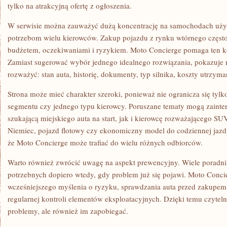
tylko na atrakcyjną ofertę z ogłoszenia.
W serwisie można zauważyć dużą koncentrację na samochodach uż
potrzebom wielu kierowców. Zakup pojazdu z rynku wtórnego częs
budżetem, oczekiwaniami i ryzykiem. Moto Concierge pomaga ten k
Zamiast sugerować wybór jednego idealnego rozwiązania, pokazuje r
rozważyć: stan auta, historię, dokumenty, typ silnika, koszty utrzym
Strona może mieć charakter szeroki, ponieważ nie ogranicza się tylk
segmentu czy jednego typu kierowcy. Poruszane tematy mogą zaint
szukającą miejskiego auta na start, jak i kierowcę rozważającego S
Niemiec, pojazd flotowy czy ekonomiczny model do codziennej jazd
że Moto Concierge może trafiać do wielu różnych odbiorców.
Warto również zwrócić uwagę na aspekt prewencyjny. Wiele poradn
potrzebnych dopiero wtedy, gdy problem już się pojawi. Moto Conci
wcześniejszego myślenia o ryzyku, sprawdzania auta przed zakupem
regularnej kontroli elementów eksploatacyjnych. Dzięki temu czytel
problemy, ale również im zapobiegać.