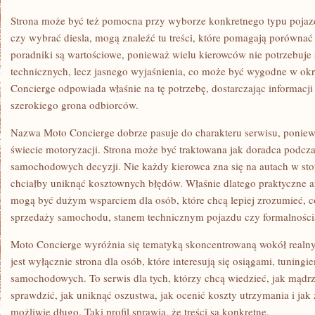
Strona może być też pomocna przy wyborze konkretnego typu pojazd
czy wybrać diesla, mogą znaleźć tu treści, które pomagają porównać
poradniki są wartościowe, ponieważ wielu kierowców nie potrzebuje
technicznych, lecz jasnego wyjaśnienia, co może być wygodne w okre
Concierge odpowiada właśnie na tę potrzebę, dostarczając informacji
szerokiego grona odbiorców.
Nazwa Moto Concierge dobrze pasuje do charakteru serwisu, poniewa
świecie motoryzacji. Strona może być traktowana jak doradca podc
samochodowych decyzji. Nie każdy kierowca zna się na autach w sto
chciałby uniknąć kosztownych błędów. Właśnie dlatego praktyczne ar
mogą być dużym wsparciem dla osób, które chcą lepiej zrozumieć, co
sprzedaży samochodu, stanem technicznym pojazdu czy formalności
Moto Concierge wyróżnia się tematyką skoncentrowaną wokół realny
jest wyłącznie strona dla osób, które interesują się osiągami, tunin
samochodowych. To serwis dla tych, którzy chcą wiedzieć, jak mądrz
sprawdzić, jak uniknąć oszustwa, jak ocenić koszty utrzymania i ja
możliwie długo. Taki profil sprawia, że treści są konkretne.