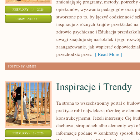
zmieniają się programy, metody, potrzeby 
opiekunów, wyzwania pedagogów oraz prio
FEBRUARY - 14 - 2026
stworzone po to, by łączyć codzienność szk
ON
COMMENTS OFF
inspiracje z różnych krajów przekładać na
EDUKACJA
zdrowie psychiczne i Edukacja przedszkol
I
uwagi znajduje się nastolatek i jego rozw
SZKOŁA
zaangażowanie, jak wspierać odpowiedzialn
przechodzić przez
[ Read More ]
POSTED BY ADMIN
Inspiracje i Trendy
Ta strona to wszechstronny portal o budo
praktyce robi największą różnicę w eleme
konstrukcyjnemu. Jeżeli interesuje Cię bu
dachowa, stropodach albo elementy wykoń
informacje podane w konkretny sposób, b
FEBRUARY - 13 - 2026