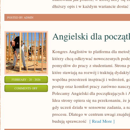
MUZYKI
dłuższy opis i w każdym wariancie dostać 
POSTED BY ADMIN
Angielski dla począ
Kongres Anglistów to platforma dla metod
którzy chcą odkrywać nowoczesnych podej
pomysłów do pracy z studentami. Strona p
które stawiają na rozwój i traktują dydakt
wspólna przestrzeń inspiracji i wdrożeń, gd
FEBRUARY - 20 - 2026
postęp oraz komfort pracy zarówno nauczyc
ON
COMMENTS OFF
Polecamy Angielski dla początkujących i A
ANGIELSKI
Idea strony opiera się na przekonaniu, że j
DLA
gdy uczeń działa w sensowne zadania, a n
POCZĄTKUJĄCYCH
procesu. Dlatego w centrum uwagi znajdują
budują sprawczość
[ Read More ]