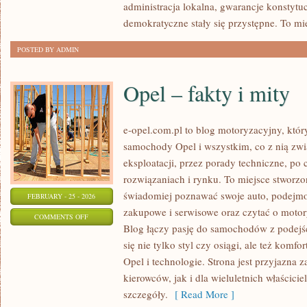
administracja lokalna, gwarancje konstytu
PROGRAMY
demokratyczne stały się przystępne. To mi
POSTED BY ADMIN
Opel – fakty i mity
e-opel.com.pl to blog motoryzacyjny, któr
samochody Opel i wszystkim, co z nią zwi
eksploatacji, przez porady techniczne, po
rozwiązaniach i rynku. To miejsce stworzo
świadomiej poznawać swoje auto, podejmow
FEBRUARY - 25 - 2026
zakupowe i serwisowe oraz czytać o motor
ON
COMMENTS OFF
Blog łączy pasję do samochodów z podejśc
OPEL
się nie tylko styl czy osiągi, ale też komf
–
Opel i technologie. Strona jest przyjazna
FAKTY
kierowców, jak i dla wieluletnich właściciel
I
szczegóły.
[ Read More ]
MITY