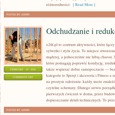
DZIEDZICTWO
różnorodności:
[ Read More ]
POSTED BY ADMIN
Odchudzanie i reduk
o2fit.pl to centrum aktywności, które łącz
sylwetki i stylu życia. To miejsce stworzo
mądrzej, a jednocześnie nie lubią chaosu. N
które pomagają poprawić kondycję, zredu
także wspierać dobre samopoczucie — bez 
FEBRUARY - 10 - 2026
kategorie to Sprzęt i akcesoria i Fitness a z
ON
COMMENTS OFF
na prostym założeniu: każdy może znaleźć 
ODCHUDZANIE
czytelne schematy. Dlatego serwis porząd
I
pierwszych ćwiczeń w domu, przez budow
REDUKCJA
dopieszczanie detali technicznych. To prze
POSTED BY ADMIN