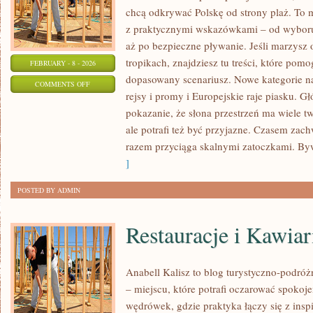
chcą odkrywać Polskę od strony plaż. To m
z praktycznymi wskazówkami – od wyboru
aż po bezpieczne pływanie. Jeśli marzysz
tropikach, znajdziesz tu treści, które po
FEBRUARY - 8 - 2026
dopasowany scenariusz. Nowe kategorie na 
ON
COMMENTS OFF
rejsy i promy i Europejskie raje piasku. Gł
LUKSUSOWE
pokazanie, że słona przestrzeń ma wiele 
RESORTY
ale potrafi też być przyjazne. Czasem za
&
razem przyciąga skalnymi zatoczkami. By
SPA
]
POSTED BY ADMIN
Restauracje i Kawiar
Anabell Kalisz to blog turystyczno-podró
– miejscu, które potrafi oczarować spokoj
wędrówek, gdzie praktyka łączy się z inspi