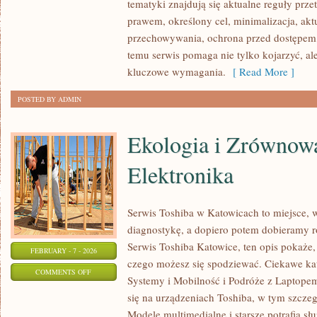
tematyki znajdują się aktualne reguły prz
I
prawem, określony cel, minimalizacja, akt
CERTYFIKACJE
przechowywania, ochrona przed dostępem, 
temu serwis pomaga nie tylko kojarzyć, al
kluczowe wymagania.
[ Read More ]
POSTED BY ADMIN
Ekologia i Zrównow
Elektronika
Serwis Toshiba w Katowicach to miejsce, 
diagnostykę, a dopiero potem dobieramy ro
Serwis Toshiba Katowice, ten opis pokaże,
FEBRUARY - 7 - 2026
czego możesz się spodziewać. Ciekawe ka
ON
COMMENTS OFF
Systemy i Mobilność i Podróże z Laptopem
EKOLOGIA
się na urządzeniach Toshiba, w tym szczegó
I
Modele multimedialne i starsze potrafią słu