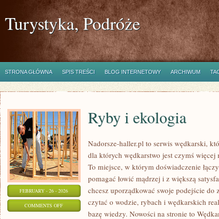
Turystyka, Podróże
STRONA GŁÓWNA
SPIS TREŚCI
BLOG INTERNETOWY
ARCHIWUM
TA
Ryby i ekologia
Nadorsze-haller.pl to serwis wędkarski, kt
dla których wędkarstwo jest czymś więce
To miejsce, w którym doświadczenie łączy 
pomagać łowić mądrzej i z większą satysfa
chcesz uporządkować swoje podejście do z
FEBRUARY - 26 - 2026
czytać o wodzie, rybach i wędkarskich real
ON
COMMENTS OFF
bazę wiedzy. Nowości na stronie to Wędka
RYBY