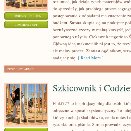
rozumieć, jak działa rynek materiałów wt
do sprzedaży, jak przebiega proces segreg
postępowanie z odpadami ma znaczenie zar
FEBRUARY - 23 - 2026
budżetu. Strona skupia się na praktyce: po
ON
COMMENTS OFF
bezużyteczne rzeczy w realną korzyść, je
RECYKLING
ponownego użycia. Ciekawe kategorie to Ś
DIY
Główną ideą makmetalik.pl jest to, że recyk
ale realny proces. Zamiast ogólników, ser
nadający się
[ Read More ]
POSTED BY ADMIN
Szkicownik i Codzie
Elfiki777 to inspirujący blog dla osób, kt
odręczne w sposób systematyczny. To miej
którzy kochają ślad ołówka, cenią notes 
rysunku oraz piśmie. Strona prowadzi czyt