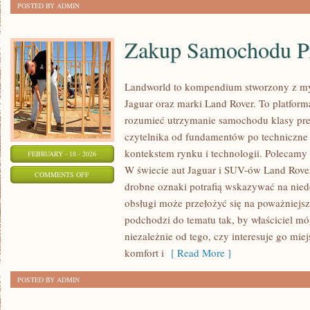
POSTED BY ADMIN
Zakup Samochodu 
Landworld to kompendium stworzony z my
Jaguar oraz marki Land Rover. To platforma
rozumieć utrzymanie samochodu klasy pr
czytelnika od fundamentów po techniczne 
kontekstem rynku i technologii. Polecamy
FEBRUARY - 18 - 2026
W świecie aut Jaguar i SUV-ów Land Rover
ON
COMMENTS OFF
drobne oznaki potrafią wskazywać na nied
ZAKUP
obsługi może przełożyć się na poważniejs
SAMOCHODU
podchodzi do tematu tak, by właściciel m
PREMIUM
niezależnie od tego, czy interesuje go miej
komfort i
[ Read More ]
POSTED BY ADMIN