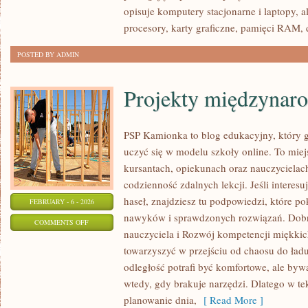
E-
opisuje komputery stacjonarne i laptopy, a
SPORT
procesory, karty graficzne, pamięci RAM,
HARDWARE
POSTED BY ADMIN
Projekty międzynar
PSP Kamionka to blog edukacyjny, który g
uczyć się w modelu szkoły online. To miej
kursantach, opiekunach oraz nauczycielac
codzienność zdalnych lekcji. Jeśli interes
haseł, znajdziesz tu podpowiedzi, które p
FEBRUARY - 6 - 2026
nawyków i sprawdzonych rozwiązań. Dobre
ON
COMMENTS OFF
nauczyciela i Rozwój kompetencji miękkich.
PROJEKTY
towarzyszyć w przejściu od chaosu do ładu
MIĘDZYNARODOWE
odległość potrafi być komfortowe, ale byw
wtedy, gdy brakuje narzędzi. Dlatego w tek
planowanie dnia,
[ Read More ]