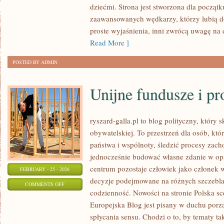
dziećmi. Strona jest stworzona dla początk
I
zaawansowanych wędkarzy, którzy lubią do
EKOLOGIA
proste wyjaśnienia, inni zwrócą uwagę na 
Read More ]
POSTED BY ADMIN
Unijne fundusze i p
ryszard-galla.pl to blog polityczny, który 
obywatelskiej. To przestrzeń dla osób, kt
państwa i wspólnoty, śledzić procesy zac
jednocześnie budować własne zdanie w opa
centrum pozostaje człowiek jako członek ws
FEBRUARY - 25 - 2026
decyzje podejmowane na różnych szczeblac
ON
COMMENTS OFF
codzienność. Nowości na stronie Polska sc
UNIJNE
Europejska Blog jest pisany w duchu porz
FUNDUSZE
spłycania sensu. Chodzi o to, by tematy ta
I