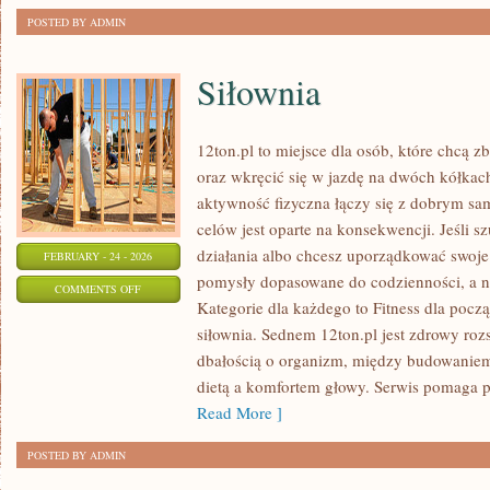
POSTED BY ADMIN
Siłownia
12ton.pl to miejsce dla osób, które chcą 
oraz wkręcić się w jazdę na dwóch kółkac
aktywność fizyczna łączy się z dobrym sa
celów jest oparte na konsekwencji. Jeśli
działania albo chcesz uporządkować swoje 
FEBRUARY - 24 - 2026
pomysły dopasowane do codzienności, a ni
ON
COMMENTS OFF
Kategorie dla każdego to Fitness dla począt
SIŁOWNIA
siłownia. Sednem 12ton.pl jest zdrowy ro
dbałością o organizm, między budowaniem
dietą a komfortem głowy. Serwis pomaga p
Read More ]
POSTED BY ADMIN