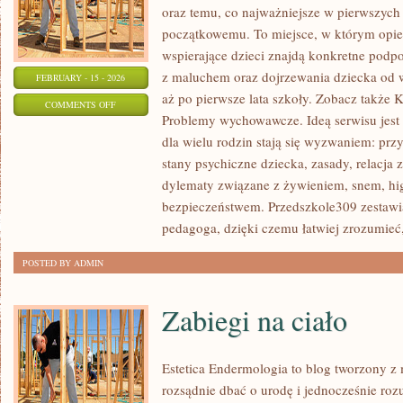
oraz temu, co najważniejsze w pierwszych
początkowemu. To miejsce, w którym opi
wspierające dzieci znajdą konkretne podp
z maluchem oraz dojrzewania dziecka od
FEBRUARY - 15 - 2026
aż po pierwsze lata szkoły. Zobacz także 
ON
COMMENTS OFF
Problemy wychowawcze. Ideą serwisu jest
EDUKACJA
dla wielu rodzin stają się wyzwaniem: prz
SPECJALNA
stany psychiczne dziecka, zasady, relacja
I
dylematy związane z żywieniem, snem, hig
INTEGRACYJNA
bezpieczeństwem. Przedszkole309 zestawia
pedagoga, dzięki czemu łatwiej zrozumieć,
POSTED BY ADMIN
Zabiegi na ciało
Estetica Endermologia to blog tworzony z 
rozsądnie dbać o urodę i jednocześnie rozu