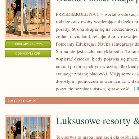
PRZEDSZKOLE NA 5 – wortal o edukacji d
rodzice oraz osoby wspierające dziecko pr
porady. Strona skupia się na codziennośc
zmian, uczuciami, relacjami oraz rozwoj
Polecamy Edukacja i Nauka i Integracja dz
FEBRUARY - 9 - 2026
Strona nie jest suchą encyklopedią. To ra
ON
COMMENTS OFF
wspierać dziecko, kiedy pojawia się płac
OCENA
emocji po dniu pełnym wrażeń, albo kiedy
I
sytuację: zmianę placówki. Misją serwisu 
OBSERWACJA
dorosłym i jednocześnie wzmacniać w dzie
POSTĘPÓW
poczucie bezpieczeństwa, sprawczość,
[ R
POSTED BY ADMIN
Luksusowe resorty &
Ten serwis to mapa inspiracji dla osób, kt