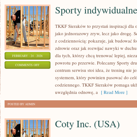
Sporty indywidualn
TKKF Sieraków to przystań inspiracji dla os
jako jednorazowy zryw, lecz jako drogę. S
z codziennością: pokazuje, jak budować f
zdrowie oraz jak rozwijać nawyki w duchu
dla tych, którzy chcą trenować lepiej, niez
FEBRUARY - 24 - 2026
powrotu po przerwie. Polecamy Sporty dr
ON
COMMENTS OFF
centrum serwisu stoi idea, że trening nie j
SPORTY
systemem, który powinien pasować do celó
INDYWIDUALNE
codziennego. TKKF Sieraków pomaga ukła
uwzględnia odnowę, a
[ Read More ]
POSTED BY ADMIN
Coty Inc. (USA)