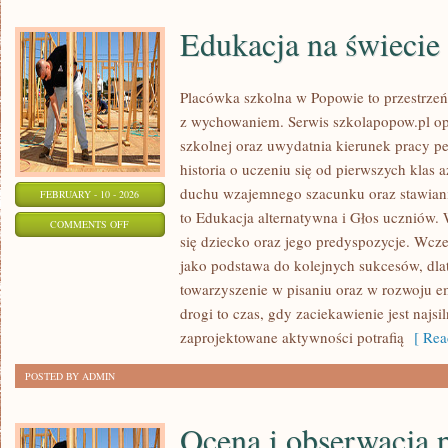
Edukacja na świecie
Placówka szkolna w Popowie to przestrzeń,
z wychowaniem. Serwis szkolapopow.pl opi
szkolnej oraz uwydatnia kierunek pracy
historia o uczeniu się od pierwszych klas 
duchu wzajemnego szacunku oraz stawiani
FEBRUARY - 10 - 2026
to Edukacja alternatywna i Głos uczniów.
ON
COMMENTS OFF
się dziecko oraz jego predyspozycje. Wcze
EDUKACJA
jako podstawa do kolejnych sukcesów, dlat
NA
towarzyszenie w pisaniu oraz w rozwoju e
ŚWIECIE
drogi to czas, gdy zaciekawienie jest najsil
zaprojektowane aktywności potrafią
[ Rea
POSTED BY ADMIN
Ocena i obserwacja 