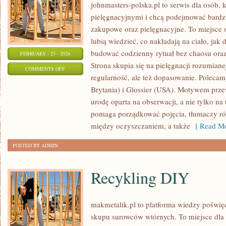
johnmasters-polska.pl to serwis dla osób, k
pielęgnacyjnymi i chcą podejmować bardz
zakupowe oraz pielęgnacyjne. To miejsce s
lubią wiedzieć, co nakładają na ciało, jak 
budować codzienny rytuał bez chaosu or
FEBRUARY - 23 - 2026
Strona skupia się na pielęgnacji rozumiane
ON
COMMENTS OFF
regularność, ale też dopasowanie. Polec
COTY
Brytania) i Glossier (USA). Motywem prze
INC.
urodę oparta na obserwacji, a nie tylko na
(USA)
pomaga porządkować pojęcia, tłumaczy ró
między oczyszczaniem, a także
[ Read Mo
POSTED BY ADMIN
Recykling DIY
makmetalik.pl to platforma wiedzy poświ
skupu surowców wtórnych. To miejsce dla os