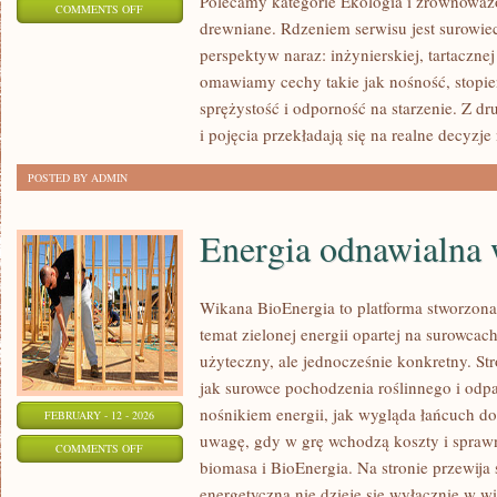
Polecamy kategorie Ekologia i zrównoważ
ON
COMMENTS OFF
drewniane. Rdzeniem serwisu jest surowie
INSPIRACJE
perspektyw naraz: inżynierskiej, tartacznej
I
omawiamy cechy takie jak nośność, stopie
TRENDY
sprężystość i odporność na starzenie. Z dr
i pojęcia przekładają się na realne decyzj
POSTED BY ADMIN
Energia odnawialna 
Wikana BioEnergia to platforma stworzona
temat zielonej energii opartej na surowca
użyteczny, ale jednocześnie konkretny. St
jak surowce pochodzenia roślinnego i odp
nośnikiem energii, jak wygląda łańcuch do
FEBRUARY - 12 - 2026
uwagę, gdy w grę wchodzą koszty i sprawn
ON
COMMENTS OFF
biomasa i BioEnergia. Na stronie przewija 
ENERGIA
energetyczna nie dzieje się wyłącznie w wi