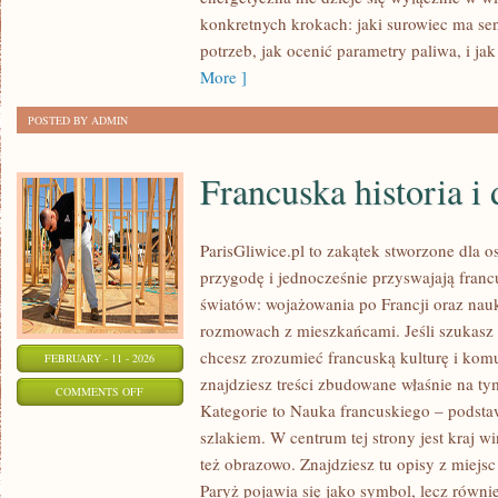
ODNAWIALNA
konkretnych krokach: jaki surowiec ma sen
W
potrzeb, jak ocenić parametry paliwa, i ja
POLSCE
More ]
POSTED BY ADMIN
Francuska historia i
ParisGliwice.pl to zakątek stworzone dla o
przygodę i jednocześnie przyswajają fran
światów: wojażowania po Francji oraz nauk
rozmowach z mieszkańcami. Jeśli szukasz i
chcesz zrozumieć francuską kulturę i komu
FEBRUARY - 11 - 2026
znajdziesz treści zbudowane właśnie na 
ON
COMMENTS OFF
Kategorie to Nauka francuskiego – podsta
FRANCUSKA
szlakiem. W centrum tej strony jest kraj wi
HISTORIA
też obrazowo. Znajdziesz tu opisy z miejs
I
Paryż pojawia się jako symbol, lecz równi