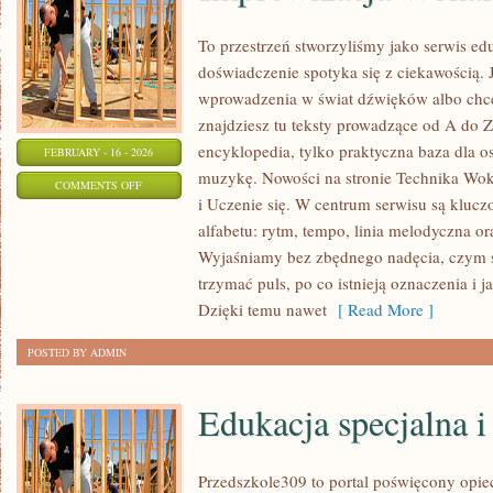
To przestrzeń stworzyliśmy jako serwis e
doświadczenie spotyka się z ciekawością. 
wprowadzenia w świat dźwięków albo chc
znajdziesz tu teksty prowadzące od A do Z.
encyklopedia, tylko praktyczna baza dla os
FEBRUARY - 16 - 2026
muzykę. Nowości na stronie Technika Wo
ON
COMMENTS OFF
i Uczenie się. W centrum serwisu są klu
IMPROWIZACJA
alfabetu: rytm, tempo, linia melodyczna ora
WOKALNA
Wyjaśniamy bez zbędnego nadęcia, czym s
I
trzymać puls, po co istnieją oznaczenia i 
MUZYCZNA
Dzięki temu nawet
[ Read More ]
POSTED BY ADMIN
Edukacja specjalna i
Przedszkole309 to portal poświęcony opi