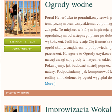
Ogrody wodne
Portal Hellerówka to poradnikowy serwis
tematycznym oraz wszystkiemu, co pomag
zakątek. To miejsce, w którym inspiracja 
ogrodniczym: od wstępnego planu po dobór
wykończeń. Jeśli interesuje Cię francuska
FEBRUARY - 17 - 2026
ogród skalny, znajdziesz tu podpowiedzi, j
ON
COMMENTS OFF
przestrzeń. Kategorie to Ogrody użytkowe
OGRODY
naszej uwagi są ogrody tematyczne: takie, 
WODNE
Pokazujemy, jak budować nastrój poprzez 
natury. Podpowiadamy, jak komponować k
rośliny zimozielone, by ogród wyglądał dob
More ]
POSTED BY ADMIN
Improwizacja Wokal