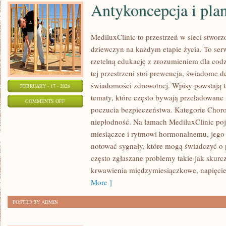
Antykoncepcja i pla
MediluxClinic to przestrzeń w sieci stwor
dziewczyn na każdym etapie życia. To serw
rzetelną edukację z zrozumieniem dla co
tej przestrzeni stoi prewencja, świadome 
świadomości zdrowotnej. Wpisy powstają 
FEBRUARY - 17 - 2026
tematy, które często bywają przeładowane 
ON
COMMENTS OFF
poczucia bezpieczeństwa. Kategorie Choro
ANTYKONCEPCJA
niepłodność. Na łamach MediluxClinic poj
I
miesiączce i rytmowi hormonalnemu, jego 
PLANOWANIE
notować sygnały, które mogą świadczyć o
RODZINY
często zgłaszane problemy takie jak skur
krwawienia międzymiesiączkowe, napięci
More ]
POSTED BY ADMIN