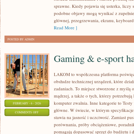
ZRÓWNOWAŻONA
sprawne. Kiedy pojawia się usterka, liczy 
ELEKTRONIKA
podobne objawy mogą wynikać z zupełnie 
głównej, przegrzewania, ekranu, keyboar
Read More ]
POSTED BY ADMIN
Gaming & e-sport h
LAKOM to współczesna platforma poświęc
obsłudze technicznej urządzeń, które dzi
zadaniach. To miejsce stworzone z myślą 
mądrzej, a także o tych, którzy potrzebuj
komputer zwalnia. Inne kategorie to Testy
FEBRUARY - 6 - 2026
główne. W świecie, w którym specyfikacj
ON
COMMENTS OFF
stawia na jasność i uczciwość. Zamiast pu
GAMING
porównania, próby obciążeniowe, poradnik
&
pomagają dopasować sprzęt do budżetu i