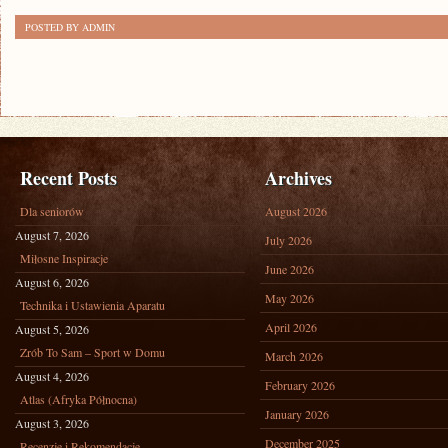
POSTED BY ADMIN
Recent Posts
Archives
Dla seniorów
August 2026
August 7, 2026
July 2026
Miłosne Inspiracje
June 2026
August 6, 2026
May 2026
Technika i Ustawienia Aparatu
April 2026
August 5, 2026
Zrób To Sam – Sport w Domu
March 2026
August 4, 2026
February 2026
Atlas (Afryka Północna)
January 2026
August 3, 2026
December 2025
Recenzje i Rekomendacje