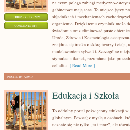
na czym polega zabiegi medyczno-estetycz
gabinetowe mają sens. To miejsce łączy pr
składnikach i mechanizmach zachodzących
FEBRUARY - 15 - 2026
organizmie. Dzięki temu czytelnik może do
ON
COMMENTS OFF
świadomie oraz eliminować puste obietnic
ZABIEGI
Uroda, Zdrowie i Kosmetologia estetyczna
NA
znajduje się troska o skórę twarzy i ciała,
CIAŁO
modelowaniem sylwetki. Szczególne miej
stymulacja tkanek, rozumiana jako proced
cellulitu
[ Read More ]
POSTED BY ADMIN
Edukacja i Szkoła
To oddolny portal poświęcony edukacji w 
globalnym. Powstał z myślą o osobach, któ
uczenie się nie tylko „tu i teraz”, ale rów