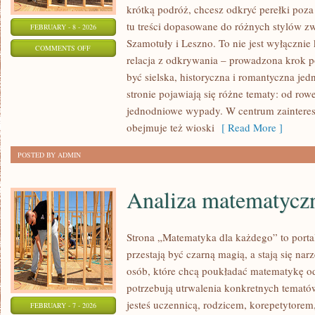
krótką podróż, chcesz odkryć perełki poz
tu treści dopasowane do różnych stylów z
FEBRUARY - 8 - 2026
Szamotuły i Leszno. To nie jest wyłącznie
ON
COMMENTS OFF
relacja z odkrywania – prowadzona krok p
RESTAURACJE
być sielska, historyczna i romantyczna jed
I
stronie pojawiają się różne tematy: od ro
KAWIARNIE
jednodniowe wypady. W centrum zaintereso
obejmuje też wioski
[ Read More ]
POSTED BY ADMIN
Analiza matematycz
Strona „Matematyka dla każdego” to porta
przestają być czarną magią, a stają się na
osób, które chcą poukładać matematykę od 
potrzebują utrwalenia konkretnych tematów
jesteś uczennicą, rodzicem, korepetytorem
FEBRUARY - 7 - 2026