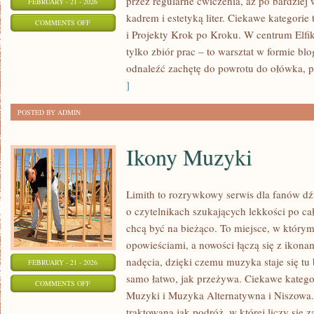
przez regularne ćwiczenia, aż po bardzie
FEBRUARY - 21 - 2026
kadrem i estetyką liter. Ciekawe kategorie 
ON
COMMENTS OFF
i Projekty Krok po Kroku. W centrum Elfiki
SZKICOWNIK
tylko zbiór prac – to warsztat w formie b
I
odnaleźć zachętę do powrotu do ołówka, p
CODZIENNA
]
PRAKTYKA
POSTED BY ADMIN
Ikony Muzyki
Limith to rozrywkowy serwis dla fanów dź
o czytelnikach szukających lekkości po cał
chcą być na bieżąco. To miejsce, w którym
opowieściami, a nowości łączą się z ikona
nadęcia, dzięki czemu muzyka staje się tu b
FEBRUARY - 21 - 2026
samo łatwo, jak przeżywa. Ciekawe kategori
ON
COMMENTS OFF
Muzyki i Muzyka Alternatywna i Niszowa.
IKONY
traktowana jak podróż, w której liczy się 