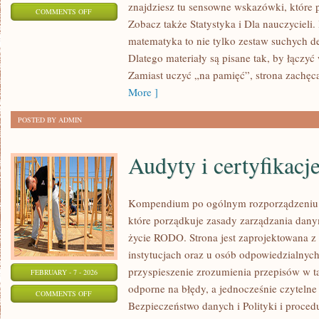
znajdziesz tu sensowne wskazówki, które 
ON
COMMENTS OFF
Zobacz także Statystyka i Dla nauczycieli. 
ANALIZA
matematyka to nie tylko zestaw suchych def
MATEMATYCZNA
Dlatego materiały są pisane tak, by łączyć
Zamiast uczyć „na pamięć”, strona zachęc
More ]
POSTED BY ADMIN
Audyty i certyfikacj
Kompendium po ogólnym rozporządzeniu o
które porządkuje zasady zarządzania dan
życie RODO. Strona jest zaprojektowana z
instytucjach oraz u osób odpowiedzialnych 
przyspieszenie zrozumienia przepisów w ta
FEBRUARY - 7 - 2026
odporne na błędy, a jednocześnie czyteln
ON
COMMENTS OFF
Bezpieczeństwo danych i Polityki i proce
AUDYTY