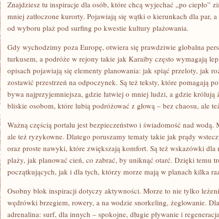
Znajdziesz tu inspiracje dla osób, które chcą wyjechać „po ciepło” zi
mniej zatłoczone kurorty. Pojawiają się wątki o kierunkach dla par, a
od wyboru plaż pod surfing po kwestie kultury plażowania.
Gdy wychodzimy poza Europę, otwiera się prawdziwie globalna pers
turkusem, a podróże w rejony takie jak Karaiby często wymagają leps
opisach pojawiają się elementy planowania: jak spiąć przeloty, jak ro
zostawić przestrzeń na odpoczynek. Są też teksty, które pomagają p
bywa najprzyjemniejsza, gdzie łatwiej o mniej ludzi, a gdzie królują 
bliskie osobom, które lubią podróżować z głową – bez chaosu, ale te
Ważną częścią portalu jest bezpieczeństwo i świadomość nad wodą. M
ale też ryzykowne. Dlatego poruszamy tematy takie jak prądy wste
oraz proste nawyki, które zwiększają komfort. Są też wskazówki dla r
plaży, jak planować cień, co zabrać, by uniknąć otarć. Dzięki temu t
początkujących, jak i dla tych, którzy morze mają w planach kilka ra
Osobny blok inspiracji dotyczy aktywności. Morze to nie tylko leżeni
wędrówki brzegiem, rowery, a na wodzie snorkeling, żeglowanie. Dla
adrenalina: surf, dla innych – spokojne, długie pływanie i regeneracja