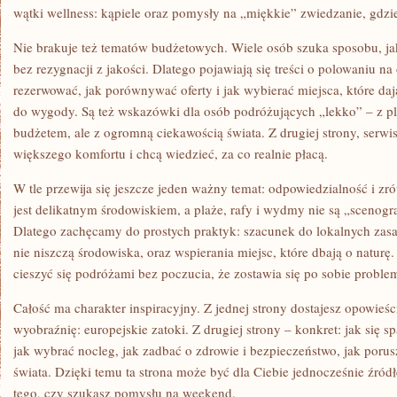
wątki wellness: kąpiele oraz pomysły na „miękkie” zwiedzanie, gdzie 
Nie brakuje też tematów budżetowych. Wiele osób szuka sposobu, ja
bez rezygnacji z jakości. Dlatego pojawiają się treści o polowaniu na
rezerwować, jak porównywać oferty i jak wybierać miejsca, które da
do wygody. Są też wskazówki dla osób podróżujących „lekko” – z p
budżetem, ale z ogromną ciekawością świata. Z drugiej strony, serwis
większego komfortu i chcą wiedzieć, za co realnie płacą.
W tle przewija się jeszcze jeden ważny temat: odpowiedzialność i z
jest delikatnym środowiskiem, a plaże, rafy i wydmy nie są „scenogra
Dlatego zachęcamy do prostych praktyk: szacunek do lokalnych zasa
nie niszczą środowiska, oraz wspierania miejsc, które dbają o naturę
cieszyć się podróżami bez poczucia, że zostawia się po sobie proble
Całość ma charakter inspiracyjny. Z jednej strony dostajesz opowieści
wyobraźnię: europejskie zatoki. Z drugiej strony – konkret: jak się 
jak wybrać nocleg, jak zadbać o zdrowie i bezpieczeństwo, jak porus
świata. Dzięki temu ta strona może być dla Ciebie jednocześnie źródł
tego, czy szukasz pomysłu na weekend.