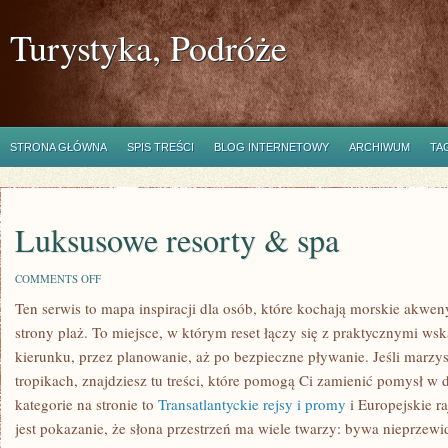
Turystyka, Podróże
STRONA GŁÓWNA
SPIS TREŚCI
BLOG INTERNETOWY
ARCHIWUM
TA
Luksusowe resorty & spa
ON
COMMENTS OFF
LUKSUSOWE
Ten serwis to mapa inspiracji dla osób, które kochają morskie akwe
RESORTY
&
strony plaż. To miejsce, w którym reset łączy się z praktycznymi 
SPA
kierunku, przez planowanie, aż po bezpieczne pływanie. Jeśli marzy
tropikach, znajdziesz tu treści, które pomogą Ci zamienić pomysł 
kategorie na stronie to
Transatlantyckie rejsy i promy
i Europejskie ra
jest pokazanie, że słona przestrzeń ma wiele twarzy: bywa nieprzewid