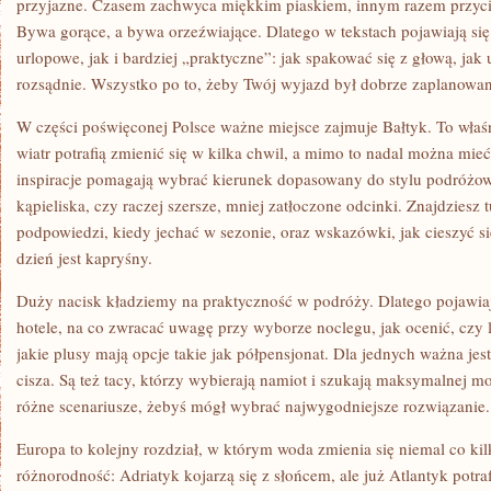
przyjazne. Czasem zachwyca miękkim piaskiem, innym razem przyci
Bywa gorące, a bywa orzeźwiające. Dlatego w tekstach pojawiają si
urlopowe, jak i bardziej „praktyczne”: jak spakować się z głową, jak
rozsądnie. Wszystko po to, żeby Twój wyjazd był dobrze zaplanowan
W części poświęconej Polsce ważne miejsce zajmuje Bałtyk. To właśni
wiatr potrafią zmienić się w kilka chwil, a mimo to nadal można mieć
inspiracje pomagają wybrać kierunek dopasowany do stylu podróżow
kąpieliska, czy raczej szersze, mniej zatłoczone odcinki. Znajdziesz
podpowiedzi, kiedy jechać w sezonie, oraz wskazówki, jak cieszyć 
dzień jest kapryśny.
Duży nacisk kładziemy na praktyczność w podróży. Dlatego pojawiają
hotele, na co zwracać uwagę przy wyborze noclegu, jak ocenić, czy 
jakie plusy mają opcje takie jak półpensjonat. Dla jednych ważna jest
cisza. Są też tacy, którzy wybierają namiot i szukają maksymalnej m
różne scenariusze, żebyś mógł wybrać najwygodniejsze rozwiązanie.
Europa to kolejny rozdział, w którym woda zmienia się niemal co kilk
różnorodność: Adriatyk kojarzą się z słońcem, ale już Atlantyk potraf