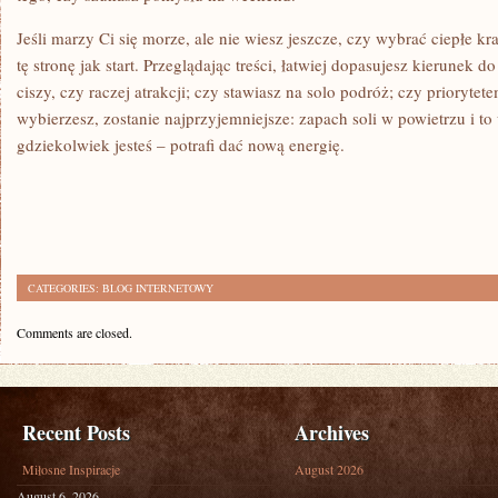
Jeśli marzy Ci się morze, ale nie wiesz jeszcze, czy wybrać ciepłe k
tę stronę jak start. Przeglądając treści, łatwiej dopasujesz kierunek 
ciszy, czy raczej atrakcji; czy stawiasz na solo podróż; czy priorytet
wybierzesz, zostanie najprzyjemniejsze: zapach soli w powietrzu i to
gdziekolwiek jesteś – potrafi dać nową energię.
CATEGORIES:
BLOG INTERNETOWY
Comments are closed.
Recent Posts
Archives
Miłosne Inspiracje
August 2026
August 6, 2026