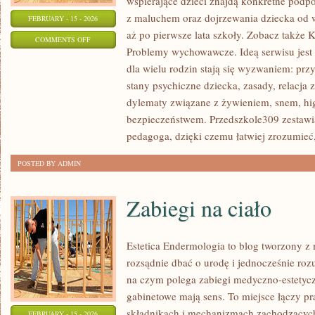
wspierające dzieci znajdą konkretne podp
z maluchem oraz dojrzewania dziecka od
FEBRUARY - 15 - 2026
aż po pierwsze lata szkoły. Zobacz także 
ON
COMMENTS OFF
Problemy wychowawcze. Ideą serwisu jest
EDUKACJA
dla wielu rodzin stają się wyzwaniem: prz
SPECJALNA
stany psychiczne dziecka, zasady, relacja
I
dylematy związane z żywieniem, snem, hig
INTEGRACYJNA
bezpieczeństwem. Przedszkole309 zestawia
pedagoga, dzięki czemu łatwiej zrozumieć,
POSTED BY ADMIN
Zabiegi na ciało
Estetica Endermologia to blog tworzony z 
rozsądnie dbać o urodę i jednocześnie rozu
na czym polega zabiegi medyczno-estetycz
gabinetowe mają sens. To miejsce łączy pr
składnikach i mechanizmach zachodzących
FEBRUARY - 15 - 2026