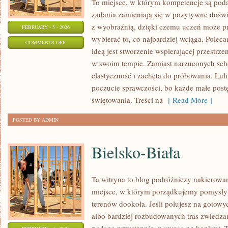
To miejsce, w którym kompetencje są poda
zadania zamieniają się w pozytywne doświ
z wyobraźnią, dzięki czemu uczeń może pr
FEBRUARY - 5 - 2026
wybierać to, co najbardziej wciąga. Poleca
ON
COMMENTS OFF
ideą jest stworzenie wspierającej przestrz
TECHNIKA
w swoim tempie. Zamiast narzuconych sch
elastyczność i zachęta do próbowania. Lul
poczucie sprawczości, bo każde małe postę
świętowania. Treści na
[ Read More ]
POSTED BY ADMIN
Bielsko-Biała
Ta witryna to blog podróżniczy nakierowa
miejsce, w którym porządkujemy pomysły 
terenów dookoła. Jeśli polujesz na gotow
albo bardziej rozbudowanych tras zwiedzan