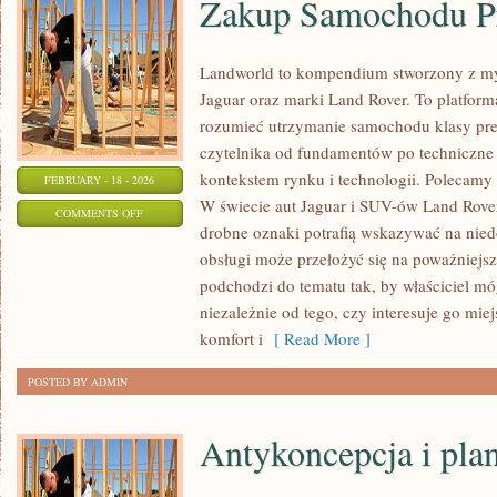
Zakup Samochodu 
Landworld to kompendium stworzony z my
Jaguar oraz marki Land Rover. To platforma
rozumieć utrzymanie samochodu klasy pr
czytelnika od fundamentów po techniczne 
kontekstem rynku i technologii. Polecamy
FEBRUARY - 18 - 2026
W świecie aut Jaguar i SUV-ów Land Rover
ON
COMMENTS OFF
drobne oznaki potrafią wskazywać na nied
ZAKUP
obsługi może przełożyć się na poważniejs
SAMOCHODU
podchodzi do tematu tak, by właściciel m
PREMIUM
niezależnie od tego, czy interesuje go miej
komfort i
[ Read More ]
POSTED BY ADMIN
Antykoncepcja i pla