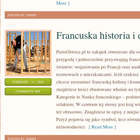
More ]
POSTED BY ADMIN
Francuska historia i
ParisGliwice.pl to zakątek stworzone dla o
przygodę i jednocześnie przyswajają fran
światów: wojażowania po Francji oraz nauk
rozmowach z mieszkańcami. Jeśli szukasz i
chcesz zrozumieć francuską kulturę i komu
FEBRUARY - 11 - 2026
znajdziesz treści zbudowane właśnie na 
ON
COMMENTS OFF
Kategorie to Nauka francuskiego – podsta
FRANCUSKA
szlakiem. W centrum tej strony jest kraj wi
HISTORIA
też obrazowo. Znajdziesz tu opisy z miejs
I
Paryż pojawia się jako symbol, lecz równi
DZIEDZICTWO
różnorodności:
[ Read More ]
POSTED BY ADMIN