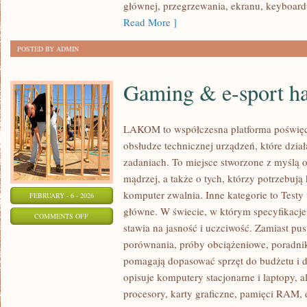
głównej, przegrzewania, ekranu, keyboar
Read More ]
POSTED BY ADMIN
Gaming & e-sport h
LAKOM to współczesna platforma poświęc
obsłudze technicznej urządzeń, które dzi
zadaniach. To miejsce stworzone z myślą 
mądrzej, a także o tych, którzy potrzebuj
komputer zwalnia. Inne kategorie to Testy
FEBRUARY - 6 - 2026
główne. W świecie, w którym specyfikacj
ON
COMMENTS OFF
stawia na jasność i uczciwość. Zamiast pu
GAMING
porównania, próby obciążeniowe, poradnik
&
pomagają dopasować sprzęt do budżetu i
E-
opisuje komputery stacjonarne i laptopy, a
SPORT
procesory, karty graficzne, pamięci RAM,
HARDWARE