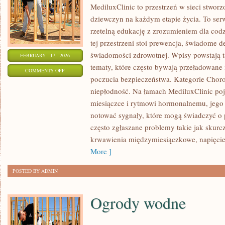
MediluxClinic to przestrzeń w sieci stwor
dziewczyn na każdym etapie życia. To serw
rzetelną edukację z zrozumieniem dla co
tej przestrzeni stoi prewencja, świadome 
świadomości zdrowotnej. Wpisy powstają 
FEBRUARY - 17 - 2026
tematy, które często bywają przeładowane 
ON
COMMENTS OFF
poczucia bezpieczeństwa. Kategorie Choro
ANTYKONCEPCJA
niepłodność. Na łamach MediluxClinic poj
I
miesiączce i rytmowi hormonalnemu, jego 
PLANOWANIE
notować sygnały, które mogą świadczyć o
RODZINY
często zgłaszane problemy takie jak skur
krwawienia międzymiesiączkowe, napięci
More ]
POSTED BY ADMIN
Ogrody wodne