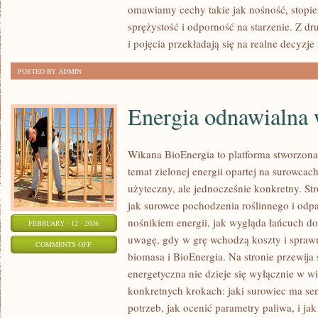
omawiamy cechy takie jak nośność, stopie
TRENDY
sprężystość i odporność na starzenie. Z dr
i pojęcia przekładają się na realne decyzj
POSTED BY ADMIN
Energia odnawialna 
Wikana BioEnergia to platforma stworzona
temat zielonej energii opartej na surowca
użyteczny, ale jednocześnie konkretny. St
jak surowce pochodzenia roślinnego i odp
nośnikiem energii, jak wygląda łańcuch do
FEBRUARY - 12 - 2026
uwagę, gdy w grę wchodzą koszty i sprawn
ON
COMMENTS OFF
biomasa i BioEnergia. Na stronie przewija 
ENERGIA
energetyczna nie dzieje się wyłącznie w wi
ODNAWIALNA
konkretnych krokach: jaki surowiec ma sen
W
potrzeb, jak ocenić parametry paliwa, i ja
POLSCE