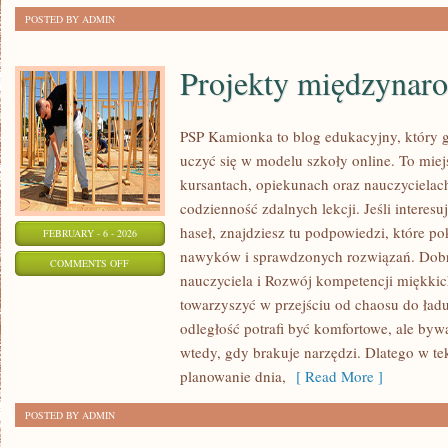
POSTED BY ADMIN
Projekty międzynar
PSP Kamionka to blog edukacyjny, który g
uczyć się w modelu szkoły online. To miej
kursantach, opiekunach oraz nauczycielac
codzienność zdalnych lekcji. Jeśli interes
haseł, znajdziesz tu podpowiedzi, które p
FEBRUARY - 6 - 2026
nawyków i sprawdzonych rozwiązań. Dobre
ON
COMMENTS OFF
nauczyciela i Rozwój kompetencji miękkich.
PROJEKTY
towarzyszyć w przejściu od chaosu do ładu
MIĘDZYNARODOWE
odległość potrafi być komfortowe, ale byw
wtedy, gdy brakuje narzędzi. Dlatego w tek
planowanie dnia,
[ Read More ]
POSTED BY ADMIN