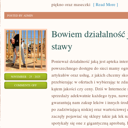
FUNKCJONOWANIE
piękno oraz maseczki
[ Read More ]
ORGANIZMU.
POSTED BY ADMIN
MAŁO
KTÓRY
Bowiem działalność j
PRODUCENT
stawy
Ponieważ działalność jaką jest apteka inte
powszechnego dostępu do sieci mamy og
artykułów oraz usług, z jakich chcemy sko
NOVEMBER - 25 - 2025
przebierając w ofertach i wybierając te z
ON
COMMENTS OFF
kątem jakości czy ceny. Dziś w Interneci
BOWIEM
sprzedaży adekwatnie każdego typu, nawet 
DZIAŁALNOŚĆ
gwarantują nam zakup leków i innych śro
JAKĄ
po zadziwiającą niskiej oraz wartościowej 
JEST
zaczęły pojawiać się sklepy takie jak lek n
LEK
spotykały się one z gigantyczną aprobatą.
NA