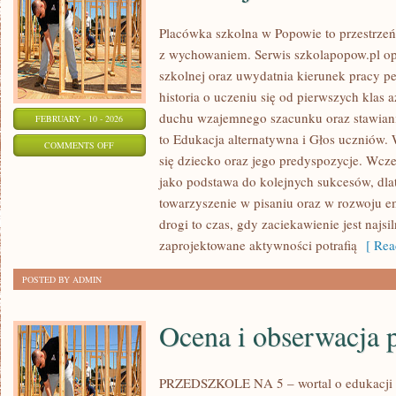
Placówka szkolna w Popowie to przestrzeń,
z wychowaniem. Serwis szkolapopow.pl opi
szkolnej oraz uwydatnia kierunek pracy
historia o uczeniu się od pierwszych klas 
duchu wzajemnego szacunku oraz stawiani
FEBRUARY - 10 - 2026
to Edukacja alternatywna i Głos uczniów.
ON
COMMENTS OFF
się dziecko oraz jego predyspozycje. Wcze
EDUKACJA
jako podstawa do kolejnych sukcesów, dlat
NA
towarzyszenie w pisaniu oraz w rozwoju e
ŚWIECIE
drogi to czas, gdy zaciekawienie jest najsil
zaprojektowane aktywności potrafią
[ Rea
POSTED BY ADMIN
Ocena i obserwacja 
PRZEDSZKOLE NA 5 – wortal o edukacji d