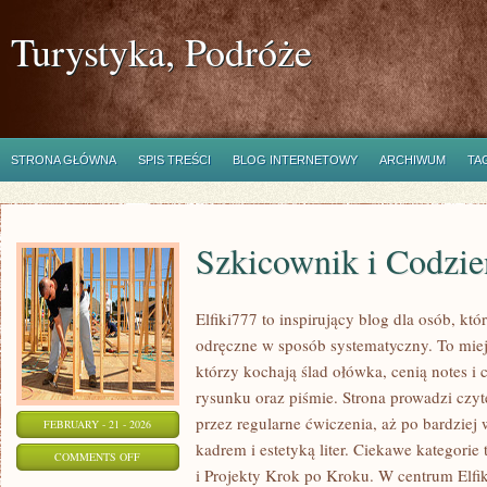
Turystyka, Podróże
STRONA GŁÓWNA
SPIS TREŚCI
BLOG INTERNETOWY
ARCHIWUM
TA
Szkicownik i Codzie
Elfiki777 to inspirujący blog dla osób, kt
odręczne w sposób systematyczny. To miej
którzy kochają ślad ołówka, cenią notes 
rysunku oraz piśmie. Strona prowadzi czyt
przez regularne ćwiczenia, aż po bardzie
FEBRUARY - 21 - 2026
kadrem i estetyką liter. Ciekawe kategorie 
ON
COMMENTS OFF
i Projekty Krok po Kroku. W centrum Elfiki
SZKICOWNIK