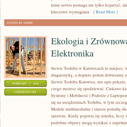
temu serwis pomaga nie tylko kojarzyć, al
kluczowe wymagania.
[ Read More ]
POSTED BY ADMIN
Ekologia i Zrównow
Elektronika
Serwis Toshiba w Katowicach to miejsce, 
diagnostykę, a dopiero potem dobieramy ro
Serwis Toshiba Katowice, ten opis pokaże,
FEBRUARY - 7 - 2026
czego możesz się spodziewać. Ciekawe ka
ON
COMMENTS OFF
Systemy i Mobilność i Podróże z Laptopem
EKOLOGIA
się na urządzeniach Toshiba, w tym szczegó
I
Modele multimedialne i starsze potrafią słu
ZRÓWNOWAŻONA
sprawne. Kiedy pojawia się usterka, liczy 
ELEKTRONIKA
podobne objawy mogą wynikać z zupełnie 