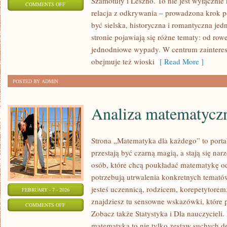
Szamotuły i Leszno. To nie jest wyłącznie
ON
COMMENTS OFF
relacja z odkrywania – prowadzona krok p
RESTAURACJE
być sielska, historyczna i romantyczna jed
I
stronie pojawiają się różne tematy: od ro
KAWIARNIE
jednodniowe wypady. W centrum zaintereso
obejmuje też wioski
[ Read More ]
POSTED BY ADMIN
Analiza matematycz
Strona „Matematyka dla każdego” to porta
przestają być czarną magią, a stają się na
osób, które chcą poukładać matematykę od 
potrzebują utrwalenia konkretnych tematów
jesteś uczennicą, rodzicem, korepetytorem
FEBRUARY - 7 - 2026
znajdziesz tu sensowne wskazówki, które 
ON
COMMENTS OFF
Zobacz także Statystyka i Dla nauczycieli. 
ANALIZA
matematyka to nie tylko zestaw suchych def