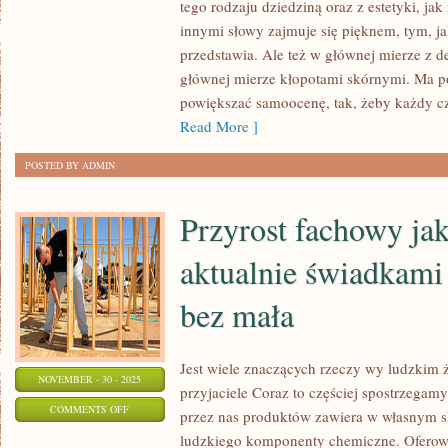
tego rodzaju dziedziną oraz z estetyki, j
SŁUSZNYCH
innymi słowy zajmuje się pięknem, tym, ja
NAWYKÓW
przedstawia. Ale też w głównej mierze z d
PIELĘGNACYJNYCH
głównej mierze kłopotami skórnymi. Ma po
powiększać samoocenę, tak, żeby każdy c
Read More ]
POSTED BY ADMIN
Przyrost fachowy ja
aktualnie świadkami
bez mała
Jest wiele znaczących rzeczy wy ludzkim ży
NOVEMBER - 30 - 2025
przyjaciele Coraz to częściej spostrzegam
ON
COMMENTS OFF
przez nas produktów zawiera w własnym s
PRZYROST
ludzkiego komponenty chemiczne. Oferowa