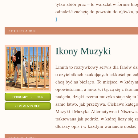
tylko zbiór prac – to warsztat w formie b
I
odnaleźć zachętę do powrotu do ołówka, p
CODZIENNA
]
PRAKTYKA
POSTED BY ADMIN
Ikony Muzyki
Limith to rozrywkowy serwis dla fanów dź
o czytelnikach szukających lekkości po cał
chcą być na bieżąco. To miejsce, w którym
opowieściami, a nowości łączą się z ikona
nadęcia, dzięki czemu muzyka staje się tu b
FEBRUARY - 21 - 2026
samo łatwo, jak przeżywa. Ciekawe kategori
ON
COMMENTS OFF
Muzyki i Muzyka Alternatywna i Niszowa.
IKONY
traktowana jak podróż, w której liczy się 
MUZYKI
dłuższy opis i w każdym wariancie dostać 