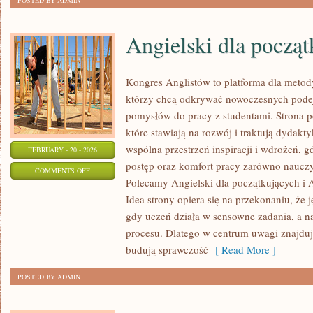
POSTED BY ADMIN
Angielski dla począ
Kongres Anglistów to platforma dla metod
którzy chcą odkrywać nowoczesnych podej
pomysłów do pracy z studentami. Strona p
które stawiają na rozwój i traktują dydakt
wspólna przestrzeń inspiracji i wdrożeń, gd
FEBRUARY - 20 - 2026
postęp oraz komfort pracy zarówno nauczyc
ON
COMMENTS OFF
Polecamy Angielski dla początkujących i A
ANGIELSKI
Idea strony opiera się na przekonaniu, że j
DLA
gdy uczeń działa w sensowne zadania, a n
POCZĄTKUJĄCYCH
procesu. Dlatego w centrum uwagi znajdują
budują sprawczość
[ Read More ]
POSTED BY ADMIN