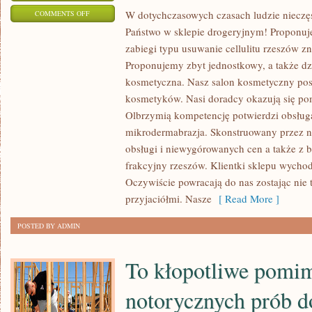
ON
W dotychczasowych czasach ludzie nieczęst
COMMENTS OFF
Państwo w sklepie drogeryjnym! Proponuj
WITAJCIE
zabiegi typu usuwanie cellulitu rzeszów z
PAŃSTWO
Proponujemy zbyt jednostkowy, a także dz
W
kosmetyczna. Nasz salon kosmetyczny p
SALONIE
kosmetyków. Nasi doradcy okazują się po
KOSMETYCZNYM!
Olbrzymią kompetencję potwierdzi obsługa
PROPONUJEMY
mikrodermabrazja. Skonstruowany przez na
PAŃSTWU
obsługi i niewygórowanych cen a także z b
KOSMETYKI
frakcyjny rzeszów. Klientki sklepu wycho
NATURALNE
Oczywiście powracają do nas zostając nie 
I
przyjaciółmi. Nasze
[ Read More ]
ZABIEGI
TYPU
POSTED BY ADMIN
To kłopotliwe pomi
notorycznych prób do