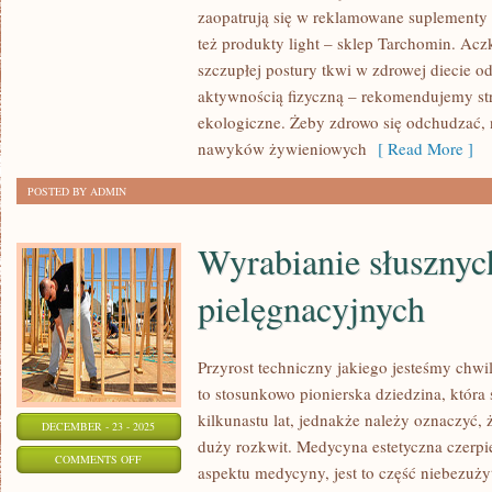
JEST
zaopatrują się w reklamowane suplement
TO
też produkty light – sklep Tarchomin. Ac
STOSUNKOWO
szczupłej postury tkwi w zdrowej diecie o
INNOWACYJNA
aktywnością fizyczną – rekomendujemy st
DZIEDZINA,
ekologiczne. Żeby zdrowo się odchudzać,
KTÓRA
nawyków żywieniowych
[ Read More ]
ŚWIECI
POSTED BY ADMIN
TRIUMFY
Wyrabianie słuszny
pielęgnacyjnych
Przyrost techniczny jakiego jesteśmy chwi
to stosunkowo pionierska dziedzina, która 
kilkunastu lat, jednakże należy oznaczyć, 
DECEMBER - 23 - 2025
duży rozkwit. Medycyna estetyczna czerpi
ON
COMMENTS OFF
aspektu medycyny, jest to część niebezużyt
WYRABIANIE