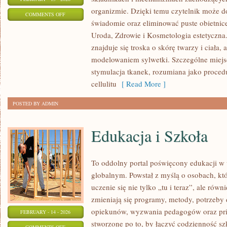
organizmie. Dzięki temu czytelnik może do
ON
COMMENTS OFF
świadomie oraz eliminować puste obietnic
ZABIEGI
Uroda, Zdrowie i Kosmetologia estetyczna
NA
znajduje się troska o skórę twarzy i ciała,
CIAŁO
modelowaniem sylwetki. Szczególne miej
stymulacja tkanek, rozumiana jako proced
cellulitu
[ Read More ]
POSTED BY ADMIN
Edukacja i Szkoła
To oddolny portal poświęcony edukacji w 
globalnym. Powstał z myślą o osobach, któ
uczenie się nie tylko „tu i teraz”, ale rów
zmieniają się programy, metody, potrzeby 
opiekunów, wyzwania pedagogów oraz prio
FEBRUARY - 14 - 2026
stworzone po to, by łączyć codzienność szk
ON