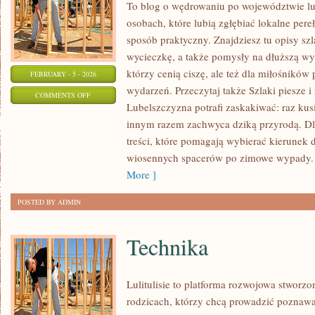
To blog o wędrowaniu po województwie lu
osobach, które lubią zgłębiać lokalne pere
sposób praktyczny. Znajdziesz tu opisy sz
wycieczkę, a także pomysły na dłuższą wyp
którzy cenią ciszę, ale też dla miłośników 
FEBRUARY - 5 - 2026
wydarzeń. Przeczytaj także Szlaki piesze i
ON
COMMENTS OFF
Lubelszczyzna potrafi zaskakiwać: raz kus
SZLAKI
innym razem zachwyca dziką przyrodą. Dla
PIESZE
treści, które pomagają wybierać kierunek d
I
wiosennych spacerów po zimowe wypady. 
ROWEROWE
More ]
POSTED BY ADMIN
Technika
Lulitulisie to platforma rozwojowa stworz
rodzicach, którzy chcą prowadzić poznawa