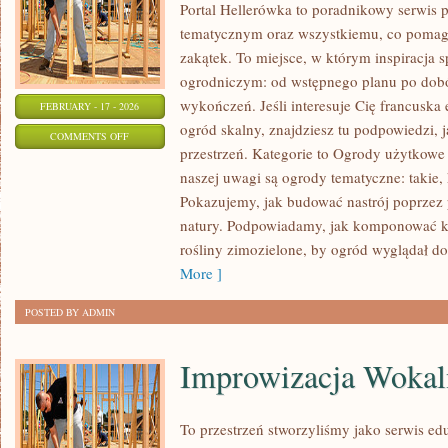
Portal Hellerówka to poradnikowy serwis
tematycznym oraz wszystkiemu, co pomag
zakątek. To miejsce, w którym inspiracja 
ogrodniczym: od wstępnego planu po dobór
wykończeń. Jeśli interesuje Cię francuska
FEBRUARY - 17 - 2026
ogród skalny, znajdziesz tu podpowiedzi, j
ON
COMMENTS OFF
przestrzeń. Kategorie to Ogrody użytkowe
OGRODY
naszej uwagi są ogrody tematyczne: takie, 
WODNE
Pokazujemy, jak budować nastrój poprzez 
natury. Podpowiadamy, jak komponować k
rośliny zimozielone, by ogród wyglądał dob
More ]
POSTED BY ADMIN
Improwizacja Wokal
To przestrzeń stworzyliśmy jako serwis e