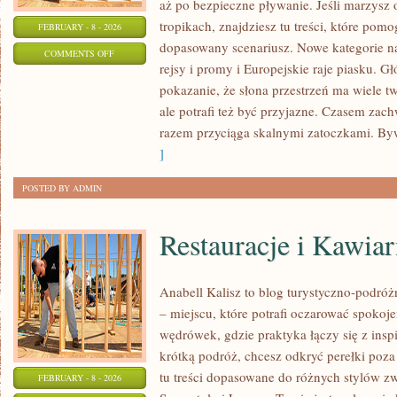
aż po bezpieczne pływanie. Jeśli marzysz
tropikach, znajdziesz tu treści, które po
FEBRUARY - 8 - 2026
dopasowany scenariusz. Nowe kategorie na 
ON
COMMENTS OFF
rejsy i promy i Europejskie raje piasku. Gł
LUKSUSOWE
pokazanie, że słona przestrzeń ma wiele 
RESORTY
ale potrafi też być przyjazne. Czasem za
&
razem przyciąga skalnymi zatoczkami. By
SPA
]
POSTED BY ADMIN
Restauracje i Kawiar
Anabell Kalisz to blog turystyczno-podró
– miejscu, które potrafi oczarować spokoj
wędrówek, gdzie praktyka łączy się z inspi
krótką podróż, chcesz odkryć perełki poz
tu treści dopasowane do różnych stylów z
FEBRUARY - 8 - 2026