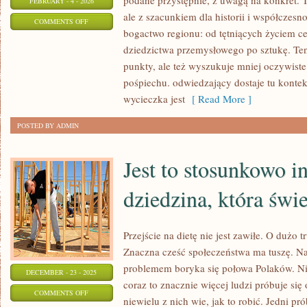
podane przystępnie, z uwagą na konkret. T
FEBRUARY - 4 - 2026
ale z szacunkiem dla historii i współczesn
ON
COMMENTS OFF
bogactwo regionu: od tętniących życiem c
BIELSKO-
dziedzictwa przemysłowego po sztukę. Ten
BIAŁA
punkty, ale też wyszukuje mniej oczywiste
pośpiechu. odwiedzający dostaje tu konteks
wycieczka jest
[ Read More ]
POSTED BY ADMIN
Jest to stosunkowo 
dziedzina, która świ
Przejście na dietę nie jest zawiłe. O dużo t
Znaczna cześć społeczeństwa ma tuszę. N
problemem boryka się połowa Polaków. Ni
DECEMBER - 23 - 2025
coraz to znacznie więcej ludzi próbuje się
ON
COMMENTS OFF
niewielu z nich wie, jak to robić. Jedni pr