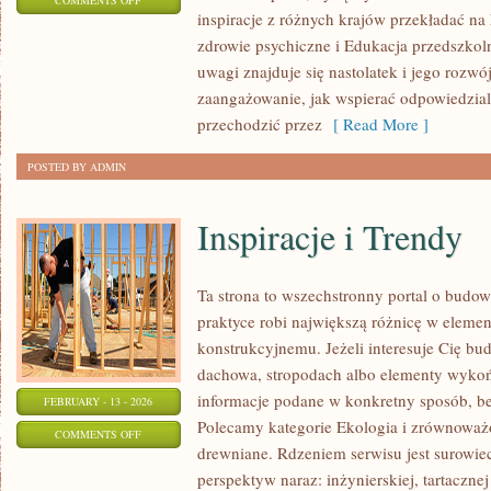
COMMENTS OFF
inspiracje z różnych krajów przekładać na
EDUKACJA
zdrowie psychiczne i Edukacja przedszkol
I
uwagi znajduje się nastolatek i jego rozw
SZKOŁA
zaangażowanie, jak wspierać odpowiedzialn
przechodzić przez
[ Read More ]
POSTED BY ADMIN
Inspiracje i Trendy
Ta strona to wszechstronny portal o budo
praktyce robi największą różnicę w eleme
konstrukcyjnemu. Jeżeli interesuje Cię bu
dachowa, stropodach albo elementy wykoń
informacje podane w konkretny sposób, b
FEBRUARY - 13 - 2026
Polecamy kategorie Ekologia i zrównoważ
ON
COMMENTS OFF
drewniane. Rdzeniem serwisu jest surowie
INSPIRACJE
perspektyw naraz: inżynierskiej, tartacznej
I