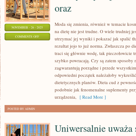
oraz
Moda się zmienia, również w temacie kos
NOVEMBER - 26 - 2025
na dietę nie jest trudne. O wiele trudniej j
ON
COMMENTS OFF
utrzymać jej wyniki i pokazać jak spalić tł
TO
rezultat jojo to już norma. Zwłaszcza po di
KŁOPOTLIWE
traci się głównie wodę, tak pieczołowicie 
POMIMO
szybko powracają. Czy są zatem sposoby n
NOTORYCZNYCH
zagwarantują porządne i przede wszystkim
PRÓB
odpowiedni początek należałoby wykreślić
dietetycznych planów. Dieta cud z pewnośc
DOTARCIA
podobnie jak fenomenalne suplementy prz
DO
urządzenia,
[ Read More ]
LUDZI
ORAZ
POSTED BY ADMIN
Uniwersalnie uważa s