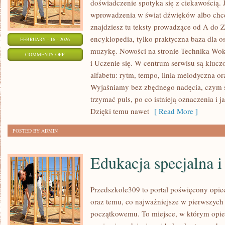
doświadczenie spotyka się z ciekawością. 
wprowadzenia w świat dźwięków albo chc
znajdziesz tu teksty prowadzące od A do Z.
encyklopedia, tylko praktyczna baza dla os
FEBRUARY - 16 - 2026
muzykę. Nowości na stronie Technika Wo
ON
COMMENTS OFF
i Uczenie się. W centrum serwisu są klu
IMPROWIZACJA
alfabetu: rytm, tempo, linia melodyczna ora
WOKALNA
Wyjaśniamy bez zbędnego nadęcia, czym s
I
trzymać puls, po co istnieją oznaczenia i 
MUZYCZNA
Dzięki temu nawet
[ Read More ]
POSTED BY ADMIN
Edukacja specjalna i
Przedszkole309 to portal poświęcony opi
oraz temu, co najważniejsze w pierwszych
początkowemu. To miejsce, w którym opi