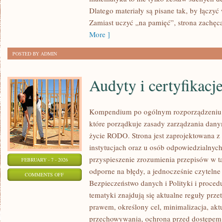
MATEMATYCZNA
Dlatego materiały są pisane tak, by łączyć
Zamiast uczyć „na pamięć”, strona zachęc
More ]
POSTED BY ADMIN
Audyty i certyfikacj
Kompendium po ogólnym rozporządzeniu o
które porządkuje zasady zarządzania dan
życie RODO. Strona jest zaprojektowana z
instytucjach oraz u osób odpowiedzialnych 
przyspieszenie zrozumienia przepisów w ta
FEBRUARY - 7 - 2026
odporne na błędy, a jednocześnie czyteln
ON
COMMENTS OFF
Bezpieczeństwo danych i Polityki i proce
AUDYTY
tematyki znajdują się aktualne reguły prz
I
prawem, określony cel, minimalizacja, akt
CERTYFIKACJE
przechowywania, ochrona przed dostępem, 