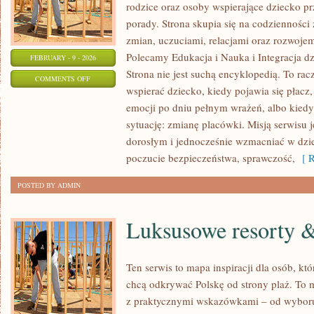
rodzice oraz osoby wspierające dziecko pr
porady. Strona skupia się na codziennośc
zmian, uczuciami, relacjami oraz rozwoj
Polecamy Edukacja i Nauka i Integracja dz
FEBRUARY - 9 - 2026
Strona nie jest suchą encyklopedią. To ra
ON
COMMENTS OFF
wspierać dziecko, kiedy pojawia się płac
OCENA
emocji po dniu pełnym wrażeń, albo kiedy
I
sytuację: zmianę placówki. Misją serwisu 
OBSERWACJA
dorosłym i jednocześnie wzmacniać w dzie
POSTĘPÓW
poczucie bezpieczeństwa, sprawczość,
[ R
POSTED BY ADMIN
Luksusowe resorty &
Ten serwis to mapa inspiracji dla osób, kt
chcą odkrywać Polskę od strony plaż. To m
z praktycznymi wskazówkami – od wyboru