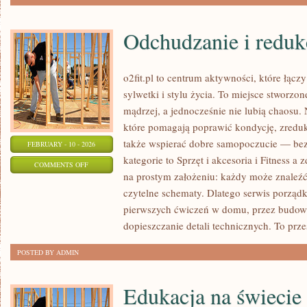
Odchudzanie i reduk
o2fit.pl to centrum aktywności, które łącz
sylwetki i stylu życia. To miejsce stworzo
mądrzej, a jednocześnie nie lubią chaosu. N
które pomagają poprawić kondycję, zredu
także wspierać dobre samopoczucie — bez 
FEBRUARY - 10 - 2026
kategorie to Sprzęt i akcesoria i Fitness a z
ON
COMMENTS OFF
na prostym założeniu: każdy może znaleźć 
ODCHUDZANIE
czytelne schematy. Dlatego serwis porząd
I
pierwszych ćwiczeń w domu, przez budow
REDUKCJA
dopieszczanie detali technicznych. To prze
POSTED BY ADMIN
Edukacja na świecie