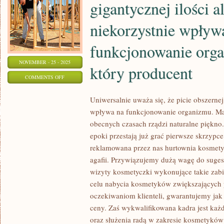
gigantycznej ilości a
niekorzystnie wpływ
funkcjonowanie org
NOVEMBER - 25 - 2025
który producent
ON
COMMENTS OFF
UNIWERSALNIE
Uniwersalnie uważa się, że picie obszernej
UWAŻA
wpływa na funkcjonowanie organizmu. Ma
SIĘ,
obecnych czasach rządzi naturalne piękno.
ŻE
epoki przestają już grać pierwsze skrzypc
PICIE
reklamowana przez nas hurtownia kosmety
GIGANTYCZNEJ
agafii. Przywiązujemy dużą wagę do suges
ILOŚCI
wizyty kosmetyczki wykonujące takie zab
ALKOHOLU
celu nabycia kosmetyków zwiększających 
NIEKORZYSTNIE
oczekiwaniom klienteli, gwarantujemy jak
WPŁYWA
ceny. Zaś wykwalifikowana kadra jest ka
NA
oraz służenia radą w zakresie kosmetyków 