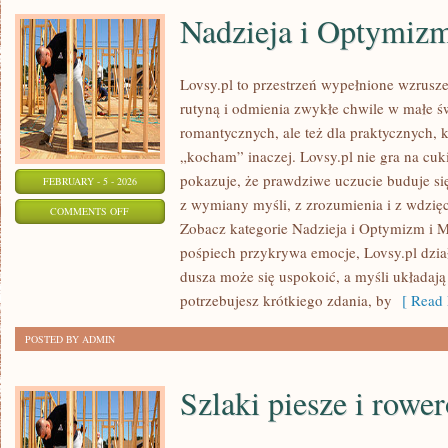
Nadzieja i Optymiz
Lovsy.pl to przestrzeń wypełnione wzrusze
rutyną i odmienia zwykłe chwile w małe św
romantycznych, ale też dla praktycznych, 
„kocham” inaczej. Lovsy.pl nie gra na cuk
pokazuje, że prawdziwe uczucie buduje się
FEBRUARY - 5 - 2026
z wymiany myśli, z zrozumienia i z wdzięc
ON
COMMENTS OFF
Zobacz kategorie Nadzieja i Optymizm i M
NADZIEJA
pośpiech przykrywa emocje, Lovsy.pl dział
I
dusza może się uspokoić, a myśli układają
OPTYMIZM
potrzebujesz krótkiego zdania, by
[ Read 
POSTED BY ADMIN
Szlaki piesze i rowe