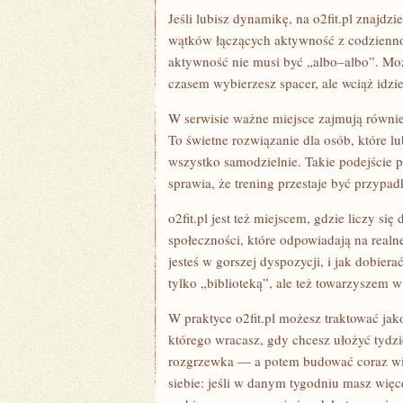
Jeśli lubisz dynamikę, na o2fit.pl znajdzie
wątków łączących aktywność z codziennoś
aktywność nie musi być „albo–albo”. Moż
czasem wybierzesz spacer, ale wciąż idzie
W serwisie ważne miejsce zajmują równie
To świetne rozwiązanie dla osób, które lu
wszystko samodzielnie. Takie podejście p
sprawia, że trening przestaje być przypad
o2fit.pl jest też miejscem, gdzie liczy si
społeczności, które odpowiadają na realn
jesteś w gorszej dyspozycji, i jak dobierać
tylko „biblioteką”, ale też towarzyszem w
W praktyce o2fit.pl możesz traktować jak
którego wracasz, gdy chcesz ułożyć tyd
rozgrzewka — a potem budować coraz wi
siebie: jeśli w danym tygodniu masz więce