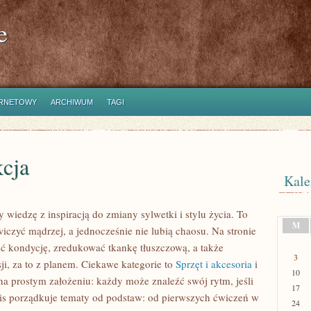
e
ERNETOWY
ARCHIWUM
TAGI
kcja
Kale
y wiedzę z inspiracją do zmiany sylwetki i stylu życia. To
M
iczyć mądrzej, a jednocześnie nie lubią chaosu. Na stronie
ić kondycję, zredukować tkankę tłuszczową, a także
3
i, za to z planem. Ciekawe kategorie to
Sprzęt i akcesoria
i
10
ę na prostym założeniu: każdy może znaleźć swój rytm, jeśli
17
wis porządkuje tematy od podstaw: od pierwszych ćwiczeń w
24