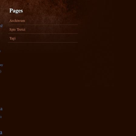
Pages
Archiwum
ne
Spis Treści
Tagi
)
zny
)
na
6)
a