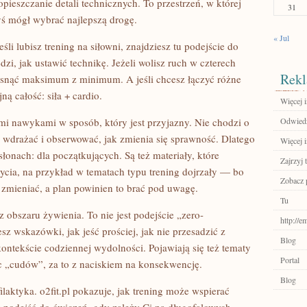
eszczanie detali technicznych. To przestrzeń, w której
31
ś mógł wybrać najlepszą drogę.
« Jul
eśli lubisz trening na siłowni, znajdziesz tu podejście do
zi, jak ustawić technikę. Jeżeli wolisz ruch w czterech
Rekl
cisnąć maksimum z minimum. A jeśli chcesz łączyć różne
ną całość: siła + cardio.
Więcej i
mi nawykami w sposób, który jest przyjazny. Nie chodzi o
Odwiedź
by wdrażać i obserwować, jak zmienia się sprawność. Dlatego
Więcej 
słonach: dla początkujących. Są też materiały, które
Zajrzyj t
ycia, na przykład w tematach typu trening dojrzały — bo
Zobacz 
ię zmieniać, a plan powinien to brać pod uwagę.
Tu
z obszaru żywienia. To nie jest podejście „zero-
http://e
z wskazówki, jak jeść prościej, jak nie przesadzić z
Blog
kontekście codziennej wydolności. Pojawiają się też tematy
Portal
 „cudów”, za to z naciskiem na konsekwencję.
Blog
laktyka. o2fit.pl pokazuje, jak trening może wspierać