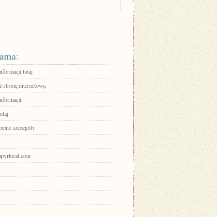
ama:
nformacji tutaj
 stronę internetową
informacji
utaj
pełne szczegóły
mpyrlocal.com