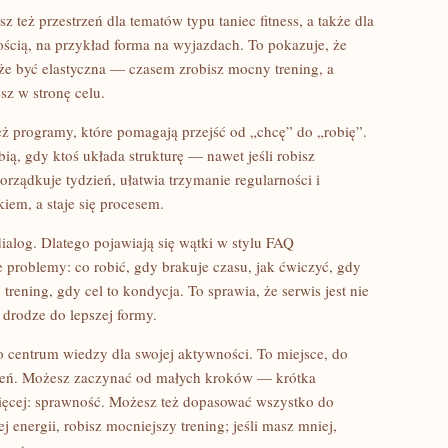
sz też przestrzeń dla tematów typu taniec fitness, a także dla
cią, na przykład forma na wyjazdach. To pokazuje, że
e być elastyczna — czasem zrobisz mocny trening, a
sz w stronę celu.
ż programy, które pomagają przejść od „chcę” do „robię”.
bią, gdy ktoś układa strukturę — nawet jeśli robisz
orządkuje tydzień, ułatwia trzymanie regularności i
kiem, a staje się procesem.
ę dialog. Dlatego pojawiają się wątki w stylu FAQ
e problemy: co robić, gdy brakuje czasu, jak ćwiczyć, gdy
 trening, gdy cel to kondycja. To sprawia, że serwis jest nie
 drodze do lepszej formy.
o centrum wiedzy dla swojej aktywności. To miejsce, do
zień. Możesz zaczynać od małych kroków — krótka
ęcej: sprawność. Możesz też dopasować wszystko do
j energii, robisz mocniejszy trening; jeśli masz mniej,