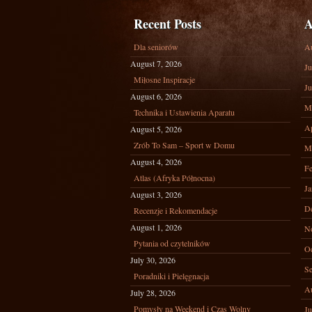
Recent Posts
A
Dla seniorów
A
August 7, 2026
Ju
Miłosne Inspiracje
Ju
August 6, 2026
M
Technika i Ustawienia Aparatu
Ap
August 5, 2026
Zrób To Sam – Sport w Domu
M
August 4, 2026
Fe
Atlas (Afryka Północna)
Ja
August 3, 2026
D
Recenzje i Rekomendacje
August 1, 2026
N
Pytania od czytelników
Oc
July 30, 2026
Se
Poradniki i Pielęgnacja
A
July 28, 2026
Pomysły na Weekend i Czas Wolny
Ju