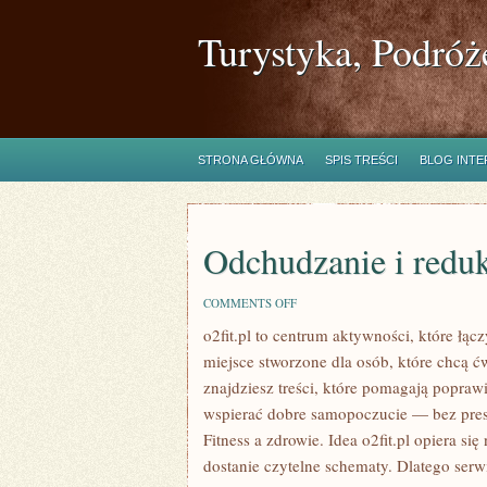
Turystyka, Podróż
STRONA GŁÓWNA
SPIS TREŚCI
BLOG INT
Odchudzanie i redu
ON
COMMENTS OFF
ODCHUDZANIE
o2fit.pl to centrum aktywności, które łącz
I
REDUKCJA
miejsce stworzone dla osób, które chcą ćw
znajdziesz treści, które pomagają popraw
wspierać dobre samopoczucie — bez presj
Fitness a zdrowie. Idea o2fit.pl opiera si
dostanie czytelne schematy. Dlatego ser