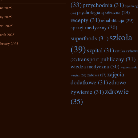
(33)
przychodnia
(31)
psycholog
ne 2025
psychologia społeczna
(29)
(26)
ay 2025
recepty
(31)
rehabilitacja
(29)
ril 2025
sprzęt medyczny
(30)
szkoła
arch 2025
superfoods
(31)
bruary 2025
(39)
szpital
(31)
sztuka cyfrow
transport publiczny
(31)
(27)
wiedza medyczna
(30)
wyposażenie
zajęcia
zabawa
(27)
wnętrz
(26)
dodatkowe
(31)
zdrowe
zdrowie
żywienie
(31)
(35)