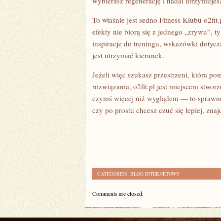
wybierasz regenerację i nadal utrzymujes
To właśnie jest sedno Fitness Klubu o2fi
efekty nie biorą się z jednego „zrywu”, 
inspiracje do treningu, wskazówki dotycz
jest utrzymać kierunek.
Jeżeli więc szukasz przestrzeni, która p
rozwiązania, o2fit.pl jest miejscem stwor
czymś więcej niż wyglądem — to sprawnoś
czy po prostu chcesz czuć się lepiej, znajd
CATEGORIES:
BLOG INTERNETOWY
Comments are closed.