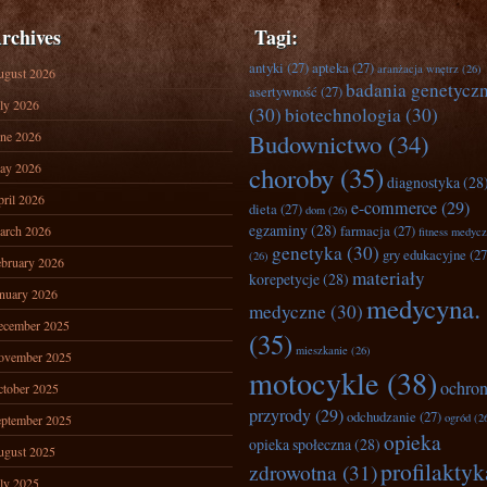
rchives
Tagi:
antyki
(27)
apteka
(27)
aranżacja wnętrz
(26)
ugust 2026
badania genetycz
asertywność
(27)
ly 2026
(30)
biotechnologia
(30)
ne 2026
Budownictwo
(34)
ay 2026
choroby
(35)
diagnostyka
(28
ril 2026
e-commerce
(29)
dieta
(27)
dom
(26)
egzaminy
(28)
farmacja
(27)
arch 2026
fitness medyc
genetyka
(30)
gry edukacyjne
(27
(26)
bruary 2026
materiały
korepetycje
(28)
nuary 2026
medycyna.
medyczne
(30)
ecember 2025
(35)
mieszkanie
(26)
ovember 2025
motocykle
(38)
ochro
tober 2025
przyrody
(29)
odchudzanie
(27)
ogród
(2
ptember 2025
opieka
opieka społeczna
(28)
ugust 2025
profilaktyk
zdrowotna
(31)
ly 2025