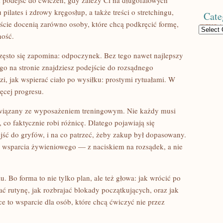
 podejść do ćwiczeń, gdy zależy Ci na długofalowych
 pilates i zdrowy kręgosłup, a także treści o stretchingu,
Cate
ście docenią zarówno osoby, które chcą podkręcić formę,
Categories
ność.
często się zapomina: odpoczynek. Bez tego nawet najlepszy
ego na stronie znajdziesz podejście do rozsądnego
i, jak wspierać ciało po wysiłku: prostymi rytuałami. W
ęcej progresu.
ł związany ze wyposażeniem treningowym. Nie każdy musi
 co faktycznie robi różnicę. Dlatego pojawiają się
jść do gryfów, i na co patrzeć, żeby zakup był dopasowany.
u wsparcia żywieniowego — z naciskiem na rozsądek, a nie
u. Bo forma to nie tylko plan, ale też głowa: jak wrócić po
ać rutynę, jak rozbrajać blokady początkujących, oraz jak
e to wsparcie dla osób, które chcą ćwiczyć nie przez