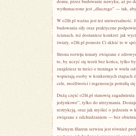
domu, przez budowanie nawyku, aż po dopi
wytłumaczone jest „dlaczego” — tak, aby
W o2fit.pl ważna jest też uniwersalność. J
budowania siły oraz praktyczne podpowied
ścianach, też dostaniesz konkret: jak wy
światy, o2fit.pl pomoże Ci skleić to w spój
Strona rozwija tematy związane z zdrowy
to, by uczyć się teorii bez końca, tylko 
znajdziesz tu treści o treningu w wielu od
wspierają osoby w konkretnych etapach ż
cele, możliwości i regeneracja potrafią s
Dużą część o2fit.pl stanowią zagadnienia 
jedynkowe”, tylko do utrzymania. Dostajes
restrykcją, oraz jak myśleć o jedzeniu w 
związane z odchudzaniem — bez obietnic
Ważnym filarem serwisu jest również profi