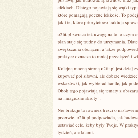
postawę, jak budować sprawność oraz jak
efektach. Dlatego pojawiają się wątki typu
które pomagają poczuć lekkość. To podej
jak i te, które priorytetowo traktują spraw
o2fit.pl zwraca też uwagę na to, o czym 
plan staje się trudny do utrzymania. Dlat
zwiększania obciążeń, a także podpowiedz
praktyce oznacza to mniej przeciążeń i wi
Kolejną mocną stroną o2fit.pl jest dzia
kupować pół siłowni, ale dobrze wiedzieć,
wskazówki, jak wybierać hantle, jak pode
Obok tego pojawiają się tematy z obszar
na „magiczne skróty”.
Nie brakuje tu również treści o nastawieni
przerwie. o2fit.pl podpowiada, jak budow
ustawiać cele, żeby były Twoje. W praktyc
tydzień, ale latami.