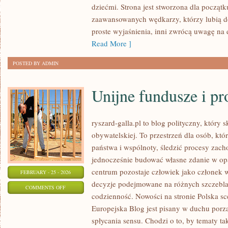
dziećmi. Strona jest stworzona dla początk
I
zaawansowanych wędkarzy, którzy lubią do
EKOLOGIA
proste wyjaśnienia, inni zwrócą uwagę na 
Read More ]
POSTED BY ADMIN
Unijne fundusze i p
ryszard-galla.pl to blog polityczny, który 
obywatelskiej. To przestrzeń dla osób, kt
państwa i wspólnoty, śledzić procesy zac
jednocześnie budować własne zdanie w opa
centrum pozostaje człowiek jako członek ws
FEBRUARY - 25 - 2026
decyzje podejmowane na różnych szczeblac
ON
COMMENTS OFF
codzienność. Nowości na stronie Polska sc
UNIJNE
Europejska Blog jest pisany w duchu porz
FUNDUSZE
spłycania sensu. Chodzi o to, by tematy ta
I