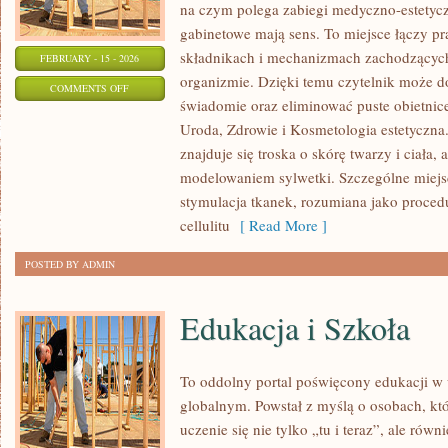
na czym polega zabiegi medyczno-estetycz
gabinetowe mają sens. To miejsce łączy pr
składnikach i mechanizmach zachodzących
FEBRUARY - 15 - 2026
organizmie. Dzięki temu czytelnik może do
ON
COMMENTS OFF
świadomie oraz eliminować puste obietnic
ZABIEGI
Uroda, Zdrowie i Kosmetologia estetyczna
NA
znajduje się troska o skórę twarzy i ciała,
CIAŁO
modelowaniem sylwetki. Szczególne miej
stymulacja tkanek, rozumiana jako proced
cellulitu
[ Read More ]
POSTED BY ADMIN
Edukacja i Szkoła
To oddolny portal poświęcony edukacji w 
globalnym. Powstał z myślą o osobach, któ
uczenie się nie tylko „tu i teraz”, ale rów