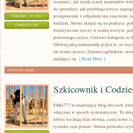
rozumieć, jak działa rynek materiałów wt
do sprzedaży, jak przebiega proces segreg
postępowanie z odpadami ma znaczenie zar
FEBRUARY - 23 - 2026
budżetu. Strona skupia się na praktyce: po
ON
COMMENTS OFF
bezużyteczne rzeczy w realną korzyść, je
RECYKLING
ponownego użycia. Ciekawe kategorie to Ś
DIY
Główną ideą makmetalik.pl jest to, że recyk
ale realny proces. Zamiast ogólników, ser
nadający się
[ Read More ]
POSTED BY ADMIN
Szkicownik i Codzie
Elfiki777 to inspirujący blog dla osób, kt
odręczne w sposób systematyczny. To miej
którzy kochają ślad ołówka, cenią notes 
rysunku oraz piśmie. Strona prowadzi czyt