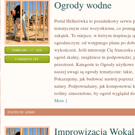
Ogrody wodne
Portal Hellerówka to poradnikowy serwis
tematycznym oraz wszystkiemu, co pomag
zakątek. To miejsce, w którym inspiracja 
ogrodniczym: od wstępnego planu po dobór
wykończeń. Jeśli interesuje Cię francuska
FEBRUARY - 17 - 2026
ogród skalny, znajdziesz tu podpowiedzi, j
ON
COMMENTS OFF
przestrzeń. Kategorie to Ogrody użytkowe
OGRODY
naszej uwagi są ogrody tematyczne: takie, 
WODNE
Pokazujemy, jak budować nastrój poprzez 
natury. Podpowiadamy, jak komponować k
rośliny zimozielone, by ogród wyglądał dob
More ]
POSTED BY ADMIN
Improwizacja Wokal