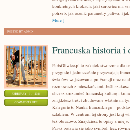
ODNAWIALNA
konkretnych krokach: jaki surowiec ma sen
W
potrzeb, jak ocenić parametry paliwa, i ja
POLSCE
More ]
POSTED BY ADMIN
Francuska historia i
ParisGliwice.pl to zakątek stworzone dla o
przygodę i jednocześnie przyswajają fran
światów: wojażowania po Francji oraz nauk
rozmowach z mieszkańcami. Jeśli szukasz i
chcesz zrozumieć francuską kulturę i komu
FEBRUARY - 11 - 2026
znajdziesz treści zbudowane właśnie na 
ON
COMMENTS OFF
Kategorie to Nauka francuskiego – podsta
FRANCUSKA
szlakiem. W centrum tej strony jest kraj wi
HISTORIA
też obrazowo. Znajdziesz tu opisy z miejs
I
Paryż pojawia się jako symbol, lecz równi