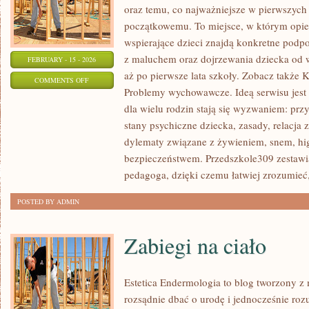
oraz temu, co najważniejsze w pierwszych
początkowemu. To miejsce, w którym opi
wspierające dzieci znajdą konkretne podp
z maluchem oraz dojrzewania dziecka od
FEBRUARY - 15 - 2026
aż po pierwsze lata szkoły. Zobacz także 
ON
COMMENTS OFF
Problemy wychowawcze. Ideą serwisu jest
EDUKACJA
dla wielu rodzin stają się wyzwaniem: prz
SPECJALNA
stany psychiczne dziecka, zasady, relacja
I
dylematy związane z żywieniem, snem, hig
INTEGRACYJNA
bezpieczeństwem. Przedszkole309 zestawia
pedagoga, dzięki czemu łatwiej zrozumieć,
POSTED BY ADMIN
Zabiegi na ciało
Estetica Endermologia to blog tworzony z 
rozsądnie dbać o urodę i jednocześnie rozu