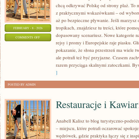
chcą odkrywać Polskę od strony plaż. To m
z praktycznymi wskazówkami – od wyboru
aż po bezpieczne pływanie. Jeśli marzysz
tropikach, znajdziesz tu treści, które po
FEBRUARY - 8 - 2026
dopasowany scenariusz. Nowe kategorie na 
ON
COMMENTS OFF
rejsy i promy i Europejskie raje piasku. Gł
LUKSUSOWE
pokazanie, że słona przestrzeń ma wiele 
RESORTY
ale potrafi też być przyjazne. Czasem za
&
razem przyciąga skalnymi zatoczkami. By
SPA
]
POSTED BY ADMIN
Restauracje i Kawiar
Anabell Kalisz to blog turystyczno-podró
– miejscu, które potrafi oczarować spokoj
wędrówek, gdzie praktyka łączy się z inspi