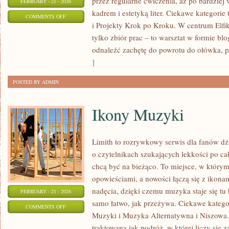
przez regularne ćwiczenia, aż po bardzie
FEBRUARY - 21 - 2026
kadrem i estetyką liter. Ciekawe kategorie 
ON
COMMENTS OFF
i Projekty Krok po Kroku. W centrum Elfiki
SZKICOWNIK
tylko zbiór prac – to warsztat w formie b
I
odnaleźć zachętę do powrotu do ołówka, p
CODZIENNA
]
PRAKTYKA
POSTED BY ADMIN
Ikony Muzyki
Limith to rozrywkowy serwis dla fanów dź
o czytelnikach szukających lekkości po cał
chcą być na bieżąco. To miejsce, w którym
opowieściami, a nowości łączą się z ikona
nadęcia, dzięki czemu muzyka staje się tu b
FEBRUARY - 21 - 2026
samo łatwo, jak przeżywa. Ciekawe kategori
ON
COMMENTS OFF
Muzyki i Muzyka Alternatywna i Niszowa.
IKONY
traktowana jak podróż, w której liczy się 