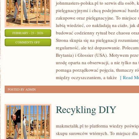
johnmasters-polska.pl to serwis dla osób, k
pielęgnacyjnymi i chcą podejmować bardz
zakupowe oraz pielęgnacyjne. To miejsce s
lubią wiedzieć, co nakładają na ciało, jak 
budować codzienny rytuał bez chaosu or
FEBRUARY - 23 - 2026
Strona skupia się na pielęgnacji rozumiane
ON
COMMENTS OFF
regularność, ale też dopasowanie. Polec
COTY
Brytania) i Glossier (USA). Motywem prze
INC.
urodę oparta na obserwacji, a nie tylko na
(USA)
pomaga porządkować pojęcia, tłumaczy ró
między oczyszczaniem, a także
[ Read Mo
POSTED BY ADMIN
Recykling DIY
makmetalik.pl to platforma wiedzy poświ
skupu surowców wtórnych. To miejsce dla os