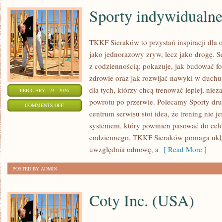
Sporty indywidualn
TKKF Sieraków to przystań inspiracji dla os
jako jednorazowy zryw, lecz jako drogę. S
z codziennością: pokazuje, jak budować f
zdrowie oraz jak rozwijać nawyki w duchu
dla tych, którzy chcą trenować lepiej, niez
FEBRUARY - 24 - 2026
powrotu po przerwie. Polecamy Sporty dr
ON
COMMENTS OFF
centrum serwisu stoi idea, że trening nie j
SPORTY
systemem, który powinien pasować do celó
INDYWIDUALNE
codziennego. TKKF Sieraków pomaga ukła
uwzględnia odnowę, a
[ Read More ]
POSTED BY ADMIN
Coty Inc. (USA)