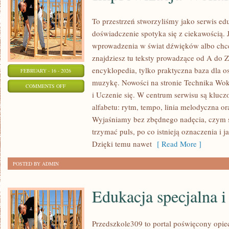
To przestrzeń stworzyliśmy jako serwis e
doświadczenie spotyka się z ciekawością. 
wprowadzenia w świat dźwięków albo chc
znajdziesz tu teksty prowadzące od A do Z.
encyklopedia, tylko praktyczna baza dla os
FEBRUARY - 16 - 2026
muzykę. Nowości na stronie Technika Wo
ON
COMMENTS OFF
i Uczenie się. W centrum serwisu są klu
IMPROWIZACJA
alfabetu: rytm, tempo, linia melodyczna ora
WOKALNA
Wyjaśniamy bez zbędnego nadęcia, czym s
I
trzymać puls, po co istnieją oznaczenia i 
MUZYCZNA
Dzięki temu nawet
[ Read More ]
POSTED BY ADMIN
Edukacja specjalna i
Przedszkole309 to portal poświęcony opi