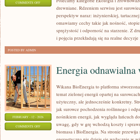
Polecamy kategorie Ekologia i zrównoważ
ON
COMMENTS OFF
drewniane. Rdzeniem serwisu jest surowie
INSPIRACJE
perspektyw naraz: inżynierskiej, tartacznej
I
omawiamy cechy takie jak nośność, stopie
TRENDY
sprężystość i odporność na starzenie. Z dr
i pojęcia przekładają się na realne decyzj
POSTED BY ADMIN
Energia odnawialna 
Wikana BioEnergia to platforma stworzona
temat zielonej energii opartej na surowca
użyteczny, ale jednocześnie konkretny. St
jak surowce pochodzenia roślinnego i odp
nośnikiem energii, jak wygląda łańcuch do
FEBRUARY - 12 - 2026
uwagę, gdy w grę wchodzą koszty i sprawn
ON
COMMENTS OFF
biomasa i BioEnergia. Na stronie przewija 
ENERGIA
energetyczna nie dzieje się wyłącznie w wi