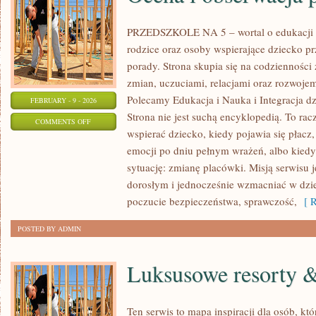
PRZEDSZKOLE NA 5 – wortal o edukacji d
rodzice oraz osoby wspierające dziecko pr
porady. Strona skupia się na codziennośc
zmian, uczuciami, relacjami oraz rozwoj
Polecamy Edukacja i Nauka i Integracja dz
FEBRUARY - 9 - 2026
Strona nie jest suchą encyklopedią. To ra
ON
COMMENTS OFF
wspierać dziecko, kiedy pojawia się płac
OCENA
emocji po dniu pełnym wrażeń, albo kiedy
I
sytuację: zmianę placówki. Misją serwisu 
OBSERWACJA
dorosłym i jednocześnie wzmacniać w dzie
POSTĘPÓW
poczucie bezpieczeństwa, sprawczość,
[ R
POSTED BY ADMIN
Luksusowe resorty &
Ten serwis to mapa inspiracji dla osób, kt