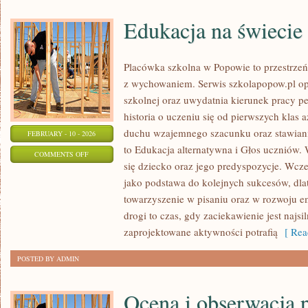
Edukacja na świecie
Placówka szkolna w Popowie to przestrzeń,
z wychowaniem. Serwis szkolapopow.pl opi
szkolnej oraz uwydatnia kierunek pracy
historia o uczeniu się od pierwszych klas 
duchu wzajemnego szacunku oraz stawiani
FEBRUARY - 10 - 2026
to Edukacja alternatywna i Głos uczniów.
ON
COMMENTS OFF
się dziecko oraz jego predyspozycje. Wcze
EDUKACJA
jako podstawa do kolejnych sukcesów, dlat
NA
towarzyszenie w pisaniu oraz w rozwoju e
ŚWIECIE
drogi to czas, gdy zaciekawienie jest najsil
zaprojektowane aktywności potrafią
[ Rea
POSTED BY ADMIN
Ocena i obserwacja 