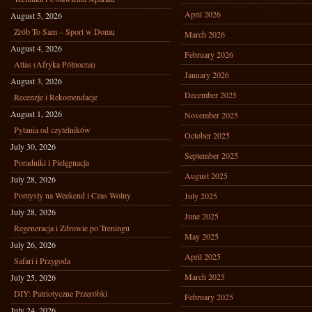
April 2026
August 5, 2026
Zrób To Sam – Sport w Domu
March 2026
August 4, 2026
February 2026
Atlas (Afryka Północna)
January 2026
August 3, 2026
December 2025
Recenzje i Rekomendacje
August 1, 2026
November 2025
Pytania od czytelników
October 2025
July 30, 2026
September 2025
Poradniki i Pielęgnacja
August 2025
July 28, 2026
Pomysły na Weekend i Czas Wolny
July 2025
July 28, 2026
June 2025
Regeneracja i Zdrowie po Treningu
May 2025
July 26, 2026
April 2025
Safari i Przygoda
March 2025
July 25, 2026
DIY: Patriotyczne Przeróbki
February 2025
July 24, 2026