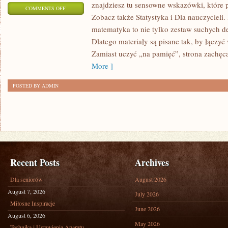
znajdziesz tu sensowne wskazówki, które 
ON
COMMENTS OFF
Zobacz także Statystyka i Dla nauczycieli. 
ANALIZA
matematyka to nie tylko zestaw suchych def
MATEMATYCZNA
Dlatego materiały są pisane tak, by łączyć
Zamiast uczyć „na pamięć”, strona zachęc
More ]
POSTED BY ADMIN
Recent Posts
Archives
Dla seniorów
August 2026
August 7, 2026
July 2026
Miłosne Inspiracje
June 2026
August 6, 2026
May 2026
Technika i Ustawienia Aparatu