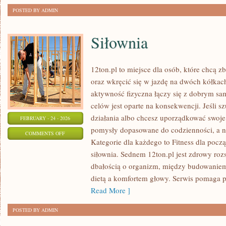
POSTED BY ADMIN
Siłownia
12ton.pl to miejsce dla osób, które chcą 
oraz wkręcić się w jazdę na dwóch kółkac
aktywność fizyczna łączy się z dobrym sa
celów jest oparte na konsekwencji. Jeśli
działania albo chcesz uporządkować swoje 
FEBRUARY - 24 - 2026
pomysły dopasowane do codzienności, a ni
ON
COMMENTS OFF
Kategorie dla każdego to Fitness dla począt
SIŁOWNIA
siłownia. Sednem 12ton.pl jest zdrowy ro
dbałością o organizm, między budowaniem
dietą a komfortem głowy. Serwis pomaga p
Read More ]
POSTED BY ADMIN