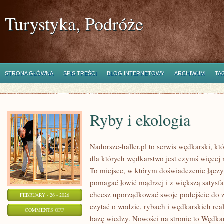
Turystyka, Podróże
STRONA GŁÓWNA
SPIS TREŚCI
BLOG INTERNETOWY
ARCHIWUM
TA
Ryby i ekologia
Nadorsze-haller.pl to serwis wędkarski, kt
dla których wędkarstwo jest czymś więce
To miejsce, w którym doświadczenie łączy 
pomagać łowić mądrzej i z większą satysfa
chcesz uporządkować swoje podejście do z
FEBRUARY - 26 - 2026
czytać o wodzie, rybach i wędkarskich real
ON
COMMENTS OFF
bazę wiedzy. Nowości na stronie to Wędka
RYBY