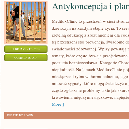
Antykoncepcja i pla
MediluxClinic to przestrzeń w sieci stwor
dziewczyn na każdym etapie życia. To serw
rzetelną edukację z zrozumieniem dla co
tej przestrzeni stoi prewencja, świadome 
świadomości zdrowotnej. Wpisy powstają 
FEBRUARY - 17 - 2026
tematy, które często bywają przeładowane 
ON
COMMENTS OFF
poczucia bezpieczeństwa. Kategorie Choro
ANTYKONCEPCJA
niepłodność. Na łamach MediluxClinic poj
I
miesiączce i rytmowi hormonalnemu, jego 
PLANOWANIE
notować sygnały, które mogą świadczyć o
RODZINY
często zgłaszane problemy takie jak skur
krwawienia międzymiesiączkowe, napięci
More ]
POSTED BY ADMIN