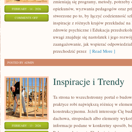
zmieniają się programy, metody, potrzeby 
opiekunów, wyzwania pedagogów oraz prio
FEBRUARY - 14 - 2026
stworzone po to, by łączyć codzienność szk
ON
COMMENTS OFF
inspiracje z różnych krajów przekładać na
EDUKACJA
zdrowie psychiczne i Edukacja przedszkol
I
uwagi znajduje się nastolatek i jego rozw
SZKOŁA
zaangażowanie, jak wspierać odpowiedzialn
przechodzić przez
[ Read More ]
POSTED BY ADMIN
Inspiracje i Trendy
Ta strona to wszechstronny portal o budo
praktyce robi największą różnicę w eleme
konstrukcyjnemu. Jeżeli interesuje Cię bu
dachowa, stropodach albo elementy wykoń
informacje podane w konkretny sposób, b
FEBRUARY - 13 - 2026