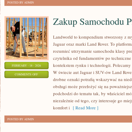
POSTED BY ADMIN
Zakup Samochodu 
Landworld to kompendium stworzony z my
Jaguar oraz marki Land Rover. To platforma
rozumieć utrzymanie samochodu klasy pr
czytelnika od fundamentów po techniczne 
kontekstem rynku i technologii. Polecamy
FEBRUARY - 18 - 2026
W świecie aut Jaguar i SUV-ów Land Rover
ON
COMMENTS OFF
drobne oznaki potrafią wskazywać na nied
ZAKUP
obsługi może przełożyć się na poważniejs
SAMOCHODU
podchodzi do tematu tak, by właściciel m
PREMIUM
niezależnie od tego, czy interesuje go miej
komfort i
[ Read More ]
POSTED BY ADMIN