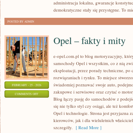
administracja lokalna, gwarancje konstytu
PROGRAMY
demokratyczne stały się przystępne. To mi
POSTED BY ADMIN
Opel – fakty i mity
e-opel.com.pl to blog motoryzacyjny, któr
samochody Opel i wszystkim, co z nią zwi
eksploatacji, przez porady techniczne, po
rozwiązaniach i rynku. To miejsce stworzo
świadomiej poznawać swoje auto, podejmow
FEBRUARY - 25 - 2026
zakupowe i serwisowe oraz czytać o motor
ON
COMMENTS OFF
Blog łączy pasję do samochodów z podejśc
OPEL
się nie tylko styl czy osiągi, ale też komf
–
Opel i technologie. Strona jest przyjazna
FAKTY
kierowców, jak i dla wieluletnich właściciel
I
szczegóły.
[ Read More ]
MITY