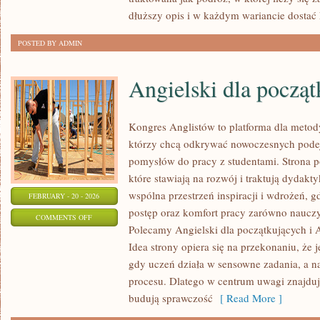
MUZYKI
dłuższy opis i w każdym wariancie dostać 
POSTED BY ADMIN
Angielski dla począ
Kongres Anglistów to platforma dla metod
którzy chcą odkrywać nowoczesnych podej
pomysłów do pracy z studentami. Strona p
które stawiają na rozwój i traktują dydakt
wspólna przestrzeń inspiracji i wdrożeń, gd
FEBRUARY - 20 - 2026
postęp oraz komfort pracy zarówno nauczyc
ON
COMMENTS OFF
Polecamy Angielski dla początkujących i A
ANGIELSKI
Idea strony opiera się na przekonaniu, że j
DLA
gdy uczeń działa w sensowne zadania, a n
POCZĄTKUJĄCYCH
procesu. Dlatego w centrum uwagi znajdują
budują sprawczość
[ Read More ]