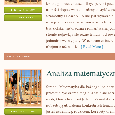
krótką podróż, chcesz odkryć perełki poz
tu treści dopasowane do różnych stylów z
FEBRUARY - 8 - 2026
Szamotuły i Leszno. To nie jest wyłącznie
ON
COMMENTS OFF
relacja z odkrywania – prowadzona krok p
RESTAURACJE
być sielska, historyczna i romantyczna jed
I
stronie pojawiają się różne tematy: od ro
KAWIARNIE
jednodniowe wypady. W centrum zaintereso
obejmuje też wioski
[ Read More ]
POSTED BY ADMIN
Analiza matematycz
Strona „Matematyka dla każdego” to porta
przestają być czarną magią, a stają się na
osób, które chcą poukładać matematykę od 
potrzebują utrwalenia konkretnych tematów
jesteś uczennicą, rodzicem, korepetytorem
FEBRUARY - 7 - 2026