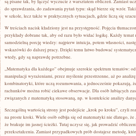
są pisane tak, by łączyć wyczucie z warsztatem obliczeń. Zamiast uc
do sprawdzania, do zadawania pytań typu: skąd bierze się wzór. Tak
w szkole, lecz także w praktycznych sytuacjach, gdzie liczą się szacu
W treściach nacisk kładziony jest na przystępność. Pojęcia tłumaczo
przykłady dobrane tak, aby od razu było widać logikę. Każdy temat
samodzielną porcję wiedzy: najpierw intuicja, potem własności, nast
wskazówki do dalszej pracy. Dzięki temu łatwo budować systematyc
wtedy, gdy są naprawdę potrzebne.
„Matematyka dla każdego” obejmuje szerokie spektrum tematów: o
manipulacji wyrażeniami, przez myślenie przestrzenne, aż po analizę.
kombinatoryki, które uczą rozumowania, a jednocześnie pokazują, ż
rachunków można robić ciekawe obserwacje. Dla osób lubiących zas
związanych z matematyką stosowaną, np. w kontekście analizy dany
Szczególną wartością strony jest podejście „krok po kroku”, czyli ro
na proste kroki. Wiele osób odbija się od matematyki nie dlatego, że 
że brakuje im jasnej ścieżki. Tutaj uczysz się, jak prowadzić obliczen
przekształcenia. Zamiast przypadkowych prób dostajesz metodę, kt