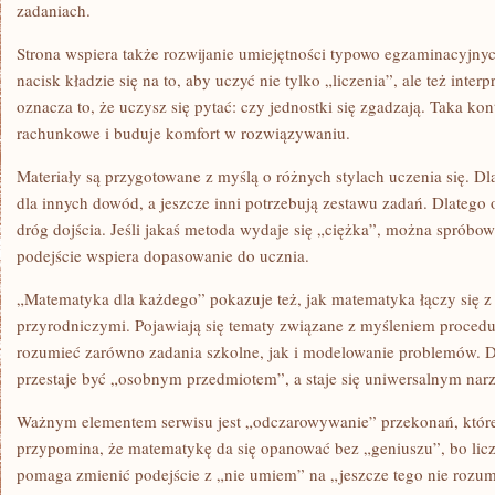
zadaniach.
Strona wspiera także rozwijanie umiejętności typowo egzaminacyjnyc
nacisk kładzie się na to, aby uczyć nie tylko „liczenia”, ale też int
oznacza to, że uczysz się pytać: czy jednostki się zgadzają. Taka k
rachunkowe i buduje komfort w rozwiązywaniu.
Materiały są przygotowane z myślą o różnych stylach uczenia się. Dla
dla innych dowód, a jeszcze inni potrzebują zestawu zadań. Dlatego o
dróg dojścia. Jeśli jakaś metoda wydaje się „ciężka”, można spróbow
podejście wspiera dopasowanie do ucznia.
„Matematyka dla każdego” pokazuje też, jak matematyka łączy się 
przyrodniczymi. Pojawiają się tematy związane z myśleniem proced
rozumieć zarówno zadania szkolne, jak i modelowanie problemów. 
przestaje być „osobnym przedmiotem”, a staje się uniwersalnym nar
Ważnym elementem serwisu jest „odczarowywanie” przekonań, które
przypomina, że matematykę da się opanować bez „geniuszu”, bo liczą
pomaga zmienić podejście z „nie umiem” na „jeszcze tego nie rozu