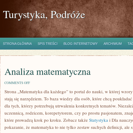
Turystyka, Podróże
STRONA GŁÓWNA
SPIS TREŚCI
BLOG INTERNETOWY
ARCHIWUM
TA
Analiza matematyczna
ON
COMMENTS OFF
ANALIZA
Strona „Matematyka dla każdego” to portal do nauki, w której wzory 
MATEMATYCZNA
stają się narzędziem. To baza wiedzy dla osób, które chcą poukłada
dla tych, którzy potrzebują utrwalenia konkretnych tematów. Niezależ
uczennicą, rodzicem, korepetytorem, czy po prostu pasjonatem, zna
które prowadzą krok po kroku. Zobacz także
Statystyka
i Dla nauczyc
pokazanie, że matematyka to nie tylko zestaw suchych definicji, ale 