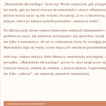
„Matematyka dla każdego” może być Twoim wsparciem, gdy przygoto
też wtedy, gdy po latach wracasz do matematyki i chcesz odbudować
którym można uczyć się bez wstydu i bez presji, za to z ciekawości
jednym: żebyś po lekturze potrafił powiedzieć „umiem to zrobić”.
Na dłuższą metę strona wspiera budowanie solidnych fundamentów:
problem na części, jak planować rozwiązanie i jak sprawdzać wynik.
nie tylko w matematyce, ale też w codziennym życiu, bo rozwijają p
Matematyka staje się wtedy czymś więcej niż szkolnym przedmiotem: 
Jeśli więc szukasz miejsca, które tłumaczy matematykę przystępnie, 
porządku, „Matematyka dla każdego” jest po to, abyś mógł uczyć si
temat po temacie, zadanie po zadaniu, z jasnym planem. I najważnie
nie tylko „zaliczyć”, ale naprawdę opanować matematykę.
CATEGORIES:
BLOG INTERNETOWY