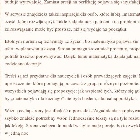
buduje wytrwałość. Zamiast presji na perfekcję pojawia się satysfakc
W serwisie znajdziesz także inspiracje dla osób, które lubią „matem
część, która rozwija spryt. Takie zadania uczą patrzenia na problem z
że rozwiązanie może być prostsze, niż się wydaje na początku.
Istotnym nurtem są też tematy „z życia”, bo matematyka pojawia si
ofert, w planowaniu czasu. Strona pomaga zrozumieć procenty, propor
potrafił trzeźwo porównywać. Dzięki temu matematyka działa jak nar
codzienne decyzje.
Treści są też przydatne dla nauczycieli i osób prowadzących zajęcia
uproszczenie, które pomagają pracować z grupą o różnym poziomie.
wszystkich pojawiają się propozycje: jak wspierać tych, którzy się gu
by „matematyka dla każdego” nie była hasłem, ale realną praktyką.
Ważną cechą strony jest dbałość o porządek. Zagadnienia są opisywa
szybko znaleźć potrzebny wzór. Jednocześnie teksty są na tyle rozbu
jak lekcję. Strona zachęca do nauki w stylu: małe porcje, bo to zwykl
w jedną noc.