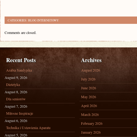
CATEGORIES:
BLOG INTERNETOWY
Comments are closed.
Recent Posts
Archives
Arabia Saudyjska
August 2026
August 9, 2026
July 2026
Dietetyka
June 2026
August 8, 2026
May 2026
Dla seniorów
April 2026
August 7, 2026
Miłosne Inspiracje
March 2026
August 6, 2026
February 2026
Technika i Ustawienia Aparatu
January 2026
August 5, 2026