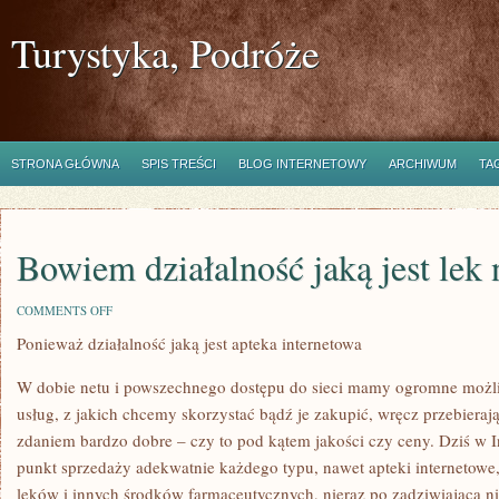
Turystyka, Podróże
STRONA GŁÓWNA
SPIS TREŚCI
BLOG INTERNETOWY
ARCHIWUM
TA
Bowiem działalność jaką jest lek 
ON
COMMENTS OFF
BOWIEM
Ponieważ działalność jaką jest apteka internetowa
DZIAŁALNOŚĆ
JAKĄ
JEST
W dobie netu i powszechnego dostępu do sieci mamy ogromne możl
LEK
NA
usług, z jakich chcemy skorzystać bądź je zakupić, wręcz przebierają
STAWY
zdaniem bardzo dobre – czy to pod kątem jakości czy ceny. Dziś w 
punkt sprzedaży adekwatnie każdego typu, nawet apteki internetowe
leków i innych środków farmaceutycznych, nieraz po zadziwiającą nis