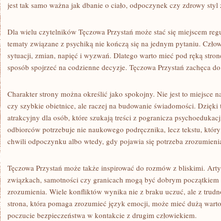
jest tak samo ważna jak dbanie o ciało, odpoczynek czy zdrowy styl
Dla wielu czytelników Tęczowa Przystań może stać się miejscem re
tematy związane z psychiką nie kończą się na jednym pytaniu. Czło
sytuacji, zmian, napięć i wyzwań. Dlatego warto mieć pod ręką stro
sposób spojrzeć na codzienne decyzje. Tęczowa Przystań zachęca do r
Charakter strony można określić jako spokojny. Nie jest to miejsce 
czy szybkie obietnice, ale raczej na budowanie świadomości. Dzięki
atrakcyjny dla osób, które szukają treści z pogranicza psychoedukac
odbiorców potrzebuje nie naukowego podręcznika, lecz tekstu, który 
chwili odpoczynku albo wtedy, gdy pojawia się potrzeba zrozumien
Tęczowa Przystań może także inspirować do rozmów z bliskimi. Arty
związkach, samotności czy granicach mogą być dobrym początkiem
zrozumienia. Wiele konfliktów wynika nie z braku uczuć, ale z trudn
strona, która pomaga zrozumieć język emocji, może mieć dużą wart
poczucie bezpieczeństwa w kontakcie z drugim człowiekiem.