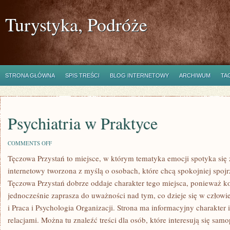
Turystyka, Podróże
STRONA GŁÓWNA
SPIS TREŚCI
BLOG INTERNETOWY
ARCHIWUM
TA
Psychiatria w Praktyce
ON
COMMENTS OFF
PSYCHIATRIA
Tęczowa Przystań to miejsce, w którym tematyka emocji spotyka się
W
PRAKTYCE
internetowy tworzona z myślą o osobach, które chcą spokojniej spoj
Tęczowa Przystań dobrze oddaje charakter tego miejsca, ponieważ ko
jednocześnie zaprasza do uważności nad tym, co dzieje się w człow
i Praca i Psychologia Organizacji. Strona ma informacyjny charakter
relacjami. Można tu znaleźć treści dla osób, które interesują się sam