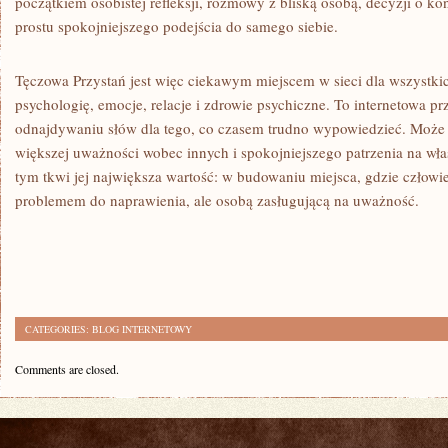
początkiem osobistej refleksji, rozmowy z bliską osobą, decyzji o kons
prostu spokojniejszego podejścia do samego siebie.
Tęczowa Przystań jest więc ciekawym miejscem w sieci dla wszystkic
psychologię, emocje, relacje i zdrowie psychiczne. To internetowa 
odnajdywaniu słów dla tego, co czasem trudno wypowiedzieć. Może z
większej uważności wobec innych i spokojniejszego patrzenia na wł
tym tkwi jej największa wartość: w budowaniu miejsca, gdzie człowi
problemem do naprawienia, ale osobą zasługującą na uważność.
CATEGORIES:
BLOG INTERNETOWY
Comments are closed.