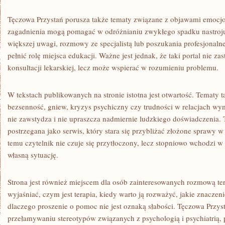
Tęczowa Przystań porusza także tematy związane z objawami emoc
zagadnienia mogą pomagać w odróżnianiu zwykłego spadku nastroju
większej uwagi, rozmowy ze specjalistą lub poszukania profesjonal
pełnić rolę miejsca edukacji. Ważne jest jednak, że taki portal nie zas
konsultacji lekarskiej, lecz może wspierać w rozumieniu problemu.
W tekstach publikowanych na stronie istotna jest otwartość. Tematy tak
bezsenność, gniew, kryzys psychiczny czy trudności w relacjach wym
nie zawstydza i nie upraszcza nadmiernie ludzkiego doświadczenia.
postrzegana jako serwis, który stara się przybliżać złożone sprawy 
temu czytelnik nie czuje się przytłoczony, lecz stopniowo wchodzi w
własną sytuację.
Strona jest również miejscem dla osób zainteresowanych rozmową t
wyjaśniać, czym jest terapia, kiedy warto ją rozważyć, jakie znaczenie
dlaczego proszenie o pomoc nie jest oznaką słabości. Tęczowa Prz
przełamywaniu stereotypów związanych z psychologią i psychiatrią, 