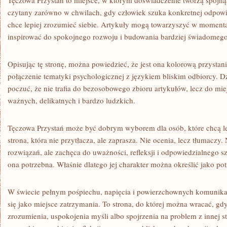
Tęczowa Przystań to miejsce, w którym doświadczenie tworzą spójną
czytany zarówno w chwilach, gdy człowiek szuka konkretnej odpowie
chce lepiej zrozumieć siebie. Artykuły mogą towarzyszyć w momenta
inspirować do spokojnego rozwoju i budowania bardziej świadomego
Opisując tę stronę, można powiedzieć, że jest ona kolorową przystanią 
połączenie tematyki psychologicznej z językiem bliskim odbiorcy. D
poczuć, że nie trafia do bezosobowego zbioru artykułów, lecz do mi
ważnych, delikatnych i bardzo ludzkich.
Tęczowa Przystań może być dobrym wyborem dla osób, które chcą le
strona, która nie przytłacza, ale zaprasza. Nie ocenia, lecz tłumaczy
rozwiązań, ale zachęca do uważności, refleksji i odpowiedzialnego 
ona potrzebna. Właśnie dlatego jej charakter można określić jako po
W świecie pełnym pośpiechu, napięcia i powierzchownych komunik
się jako miejsce zatrzymania. To strona, do której można wracać, gd
zrozumienia, uspokojenia myśli albo spojrzenia na problem z innej st