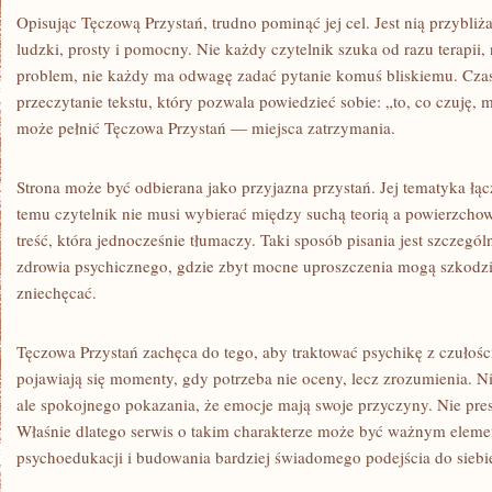
Opisując Tęczową Przystań, trudno pominąć jej cel. Jest nią przybliż
ludzki, prosty i pomocny. Nie każdy czytelnik szuka od razu terapii,
problem, nie każdy ma odwagę zadać pytanie komuś bliskiemu. Cza
przeczytanie tekstu, który pozwala powiedzieć sobie: „to, co czuję, 
może pełnić Tęczowa Przystań — miejsca zatrzymania.
Strona może być odbierana jako przyjazna przystań. Jej tematyka łąc
temu czytelnik nie musi wybierać między suchą teorią a powierzch
treść, która jednocześnie tłumaczy. Taki sposób pisania jest szczegó
zdrowia psychicznego, gdzie zbyt mocne uproszczenia mogą szkodzi
zniechęcać.
Tęczowa Przystań zachęca do tego, aby traktować psychikę z czułośc
pojawiają się momenty, gdy potrzeba nie oceny, lecz zrozumienia. N
ale spokojnego pokazania, że emocje mają swoje przyczyny. Nie presji,
Właśnie dlatego serwis o takim charakterze może być ważnym elem
psychoedukacji i budowania bardziej świadomego podejścia do siebie