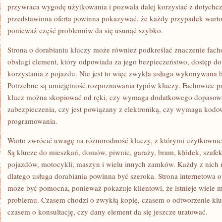
przywraca wygodę użytkowania i pozwala dalej korzystać z dotych
przedstawiona oferta powinna pokazywać, że każdy przypadek warto
ponieważ część problemów da się usunąć szybko.
Strona o dorabianiu kluczy może również podkreślać znaczenie facho
obsługi element, który odpowiada za jego bezpieczeństwo, dostęp d
korzystania z pojazdu. Nie jest to więc zwykła usługa wykonywana 
Potrzebne są umiejętność rozpoznawania typów kluczy. Fachowiec p
klucz można skopiować od ręki, czy wymaga dodatkowego dopasowa
zabezpieczenia, czy jest powiązany z elektroniką, czy wymaga kodo
programowania.
Warto zwrócić uwagę na różnorodność kluczy, z którymi użytkownicy
Są klucze do mieszkań, domów, piwnic, garaży, bram, kłódek, szafek,
pojazdów, motocykli, maszyn i wielu innych zamków. Każdy z nich
dlatego usługa dorabiania powinna być szeroka. Strona internetowa o
może być pomocna, ponieważ pokazuje klientowi, że istnieje wiele 
problemu. Czasem chodzi o zwykłą kopię, czasem o odtworzenie kluc
czasem o konsultację, czy dany element da się jeszcze uratować.