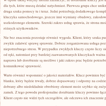
dla tych, które muszą działać natychmiast. Pierwsza grupa chce uni
druga szuka pomocy tu i teraz. Jedni potrzebują dodatkowego komp
kluczyka samochodowego, jeszcze inni wymiany obudowy, zakodowa
uszkodzonego elementu. Szeroki zakres usług sprawia, że strona mo
różnych użytkowników.
Nie bez znaczenia pozostaje również wygoda. Klient, który szuka pu
zwykle załatwić sprawę sprawnie. Dobrze zorganizowana usługa pozw
niepotrzebnego stresu. W przypadku zwykłych kluczy często liczy s
od ręki, natomiast przy bardziej zaawansowanych kluczykach ważna j
naprawa lub dorobienie są możliwe i jaki zakres prac będzie potrzeb
komunikować sprawność.
Warto również wspomnieć o jakości materiałów. Klucz powinien by
blanku, który będzie trwały, dobrze dopasowany i odporny na codzie
dobrany albo niedokładnie obrobiony element może szybko się zużyć
zamek. Z tego powodu profesjonalne dorabianie kluczy powinno łąc
Klient często nie widzi tych szczegółów, ale odczuwa ich znaczenie