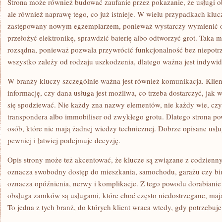
Strona może również budować zaufanie przez pokazanie, że usługi o
ale również naprawę tego, co już istnieje. W wielu przypadkach kl
zastępowany nowym egzemplarzem, ponieważ wystarczy wymienić o
przełożyć elektronikę, sprawdzić baterię albo odtworzyć grot. Taka mo
rozsądna, ponieważ pozwala przywrócić funkcjonalność bez niepotr
wszystko zależy od rodzaju uszkodzenia, dlatego ważna jest indywi
W branży kluczy szczególnie ważna jest również komunikacja. Klien
informację, czy dana usługa jest możliwa, co trzeba dostarczyć, jak
się spodziewać. Nie każdy zna nazwy elementów, nie każdy wie, czym
transpondera albo immobiliser od zwykłego grotu. Dlatego strona p
osób, które nie mają żadnej wiedzy technicznej. Dobrze opisane usługi
pewniej i łatwiej podejmuje decyzję.
Opis strony może też akcentować, że klucze są związane z codzienn
oznacza swobodny dostęp do mieszkania, samochodu, garażu czy biu
oznacza opóźnienia, nerwy i komplikacje. Z tego powodu dorabianie
obsługa zamków są usługami, które choć często niedostrzegane, maj
To jedna z tych branż, do których klient wraca wtedy, gdy potrzebuj