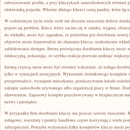
odwzorowanie profilu, a przy kluczykach samochodowych również 
elektroniką pojazdu. Właśnie dlatego klienci cenią punkty, które łącz
W codziennym życiu wiele osób nie docenia znaczenia dobrze działa
pojawi się problem. Klucz, który zacina się w zamku, wygina, obrac
do wkładki, może być sygnałem, że potrzebna jest dorobienie nowej 
objawów może doprowadzić do złamania klucza, uszkodzenia wkładk
zablokowania dostępu. Strona poświęcona dorabianiu kluczy może wi
edukacyjną, pokazując, że szybka reakcja pozwala uniknąć większy
Istotną częścią opisu może być również wskazanie, że usługa dorabi
tylko w sytuacjach awaryjnych. Wykonanie dodatkowego kompletu 
przeprowadzce, wynajmie mieszkania, przekazywaniu lokalu rodzini
zakupie samochodu używanego albo organizacji pracy w firmie. Do
ułatwieniem. Zapasowy komplet przechowywany w bezpiecznym miej
nerwy i pieniądze.
W przypadku firm dorabianie kluczy ma jeszcze szersze znaczenie. B
usługowe, warsztaty i punkty handlowe często korzystają z wielu pom
zabezpieczeń. Potrzeba wykonania kilku kompletów kluczy może poj