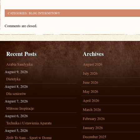
CATEGORIES:
BLOG INTERNETOWY
Comments are closed.
Recent Posts
Archives
Arabia Saudyjska
August 2026
August 9, 2026
July 2026
Dietetyka
June 2026
August 8, 2026
May 2026
Dla seniorów
April 2026
August 7, 2026
Miłosne Inspiracje
March 2026
August 6, 2026
February 2026
Technika i Ustawienia Aparatu
January 2026
August 5, 2026
December 2025
Zrób To Sam – Sport w Domu