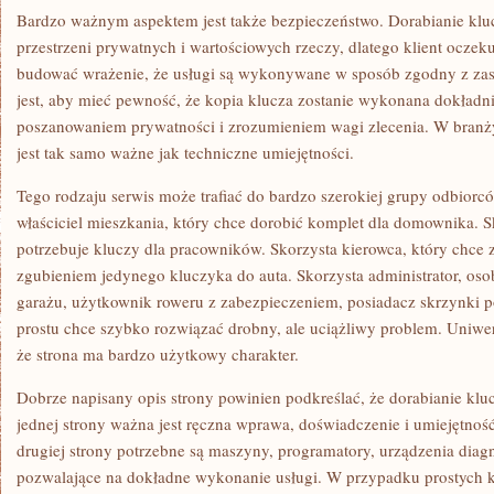
Bardzo ważnym aspektem jest także bezpieczeństwo. Dorabianie klu
przestrzeni prywatnych i wartościowych rzeczy, dlatego klient oczeku
budować wrażenie, że usługi są wykonywane w sposób zgodny z zasa
jest, aby mieć pewność, że kopia klucza zostanie wykonana dokładni
poszanowaniem prywatności i zrozumieniem wagi zlecenia. W branży
jest tak samo ważne jak techniczne umiejętności.
Tego rodzaju serwis może trafiać do bardzo szerokiej grupy odbiorcó
właściciel mieszkania, który chce dorobić komplet dla domownika. Sk
potrzebuje kluczy dla pracowników. Skorzysta kierowca, który chce 
zgubieniem jedynego kluczyka do auta. Skorzysta administrator, oso
garażu, użytkownik roweru z zabezpieczeniem, posiadacz skrzynki po
prostu chce szybko rozwiązać drobny, ale uciążliwy problem. Uniwers
że strona ma bardzo użytkowy charakter.
Dobrze napisany opis strony powinien podkreślać, że dorabianie kluc
jednej strony ważna jest ręczna wprawa, doświadczenie i umiejętnoś
drugiej strony potrzebne są maszyny, programatory, urządzenia diagn
pozwalające na dokładne wykonanie usługi. W przypadku prostych kl