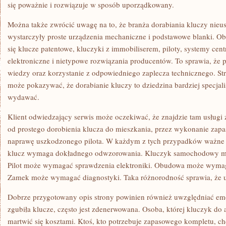
się poważnie i rozwiązuje w sposób uporządkowany.
Można także zwrócić uwagę na to, że branża dorabiania kluczy nieus
wystarczyły proste urządzenia mechaniczne i podstawowe blanki. Obe
się klucze patentowe, kluczyki z immobiliserem, piloty, systemy cen
elektroniczne i nietypowe rozwiązania producentów. To sprawia, że p
wiedzy oraz korzystanie z odpowiedniego zaplecza technicznego. S
może pokazywać, że dorabianie kluczy to dziedzina bardziej specjali
wydawać.
Klient odwiedzający serwis może oczekiwać, że znajdzie tam usługi
od prostego dorobienia klucza do mieszkania, przez wykonanie zapa
naprawę uszkodzonego pilota. W każdym z tych przypadków ważne j
klucz wymaga dokładnego odwzorowania. Kluczyk samochodowy 
Pilot może wymagać sprawdzenia elektroniki. Obudowa może wymag
Zamek może wymagać diagnostyki. Taka różnorodność sprawia, że us
Dobrze przygotowany opis strony powinien również uwzględniać emoc
zgubiła klucze, często jest zdenerwowana. Osoba, której kluczyk do a
martwić się kosztami. Ktoś, kto potrzebuje zapasowego kompletu, 