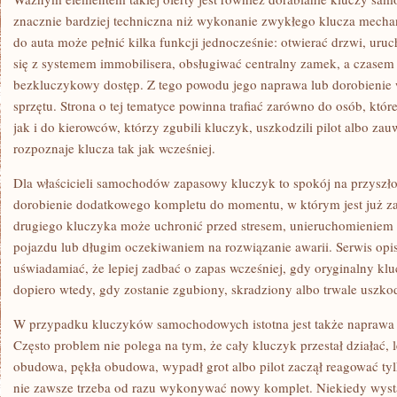
znacznie bardziej techniczna niż wykonanie zwykłego klucza mech
do auta może pełnić kilka funkcji jednocześnie: otwierać drzwi, u
się z systemem immobilisera, obsługiwać centralny zamek, a czasem
bezkluczykowy dostęp. Z tego powodu jego naprawa lub dorobienie
sprzętu. Strona o tej tematyce powinna trafiać zarówno do osób, któ
jak i do kierowców, którzy zgubili kluczyk, uszkodzili pilot albo za
rozpoznaje klucza tak jak wcześniej.
Dla właścicieli samochodów zapasowy kluczyk to spokój na przyszł
dorobienie dodatkowego kompletu do momentu, w którym jest już z
drugiego kluczyka może uchronić przed stresem, unieruchomieniem
pojazdu lub długim oczekiwaniem na rozwiązanie awarii. Serwis opi
uświadamiać, że lepiej zadbać o zapas wcześniej, gdy oryginalny klu
dopiero wtedy, gdy zostanie zgubiony, skradziony albo trwale uszko
W przypadku kluczyków samochodowych istotna jest także naprawa 
Często problem nie polega na tym, że cały kluczyk przestał działać, l
obudowa, pękła obudowa, wypadł grot albo pilot zaczął reagować tyl
nie zawsze trzeba od razu wykonywać nowy komplet. Niekiedy wysta