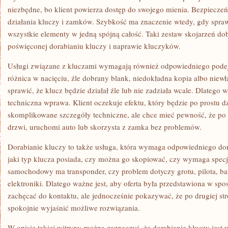
niezbędne, bo klient powierza dostęp do swojego mienia. Bezpiecz
działania kluczy i zamków. Szybkość ma znaczenie wtedy, gdy sprawa
wszystkie elementy w jedną spójną całość. Taki zestaw skojarzeń dob
poświęconej dorabianiu kluczy i naprawie kluczyków.
Usługi związane z kluczami wymagają również odpowiedniego podejś
różnica w nacięciu, źle dobrany blank, niedokładna kopia albo nie
sprawić, że klucz będzie działał źle lub nie zadziała wcale. Dlatego w
techniczna wprawa. Klient oczekuje efektu, który będzie po prostu dzi
skomplikowane szczegóły techniczne, ale chce mieć pewność, że po
drzwi, uruchomi auto lub skorzysta z zamka bez problemów.
Dorabianie kluczy to także usługa, która wymaga odpowiedniego dor
jaki typ klucza posiada, czy można go skopiować, czy wymaga specj
samochodowy ma transponder, czy problem dotyczy grotu, pilota, ba
elektroniki. Dlatego ważne jest, aby oferta była przedstawiona w sp
zachęcać do kontaktu, ale jednocześnie pokazywać, że po drugiej stron
spokojnie wyjaśnić możliwe rozwiązania.
W opisie takiej witryny można zaznaczyć, że dorabianie kluczy jest 