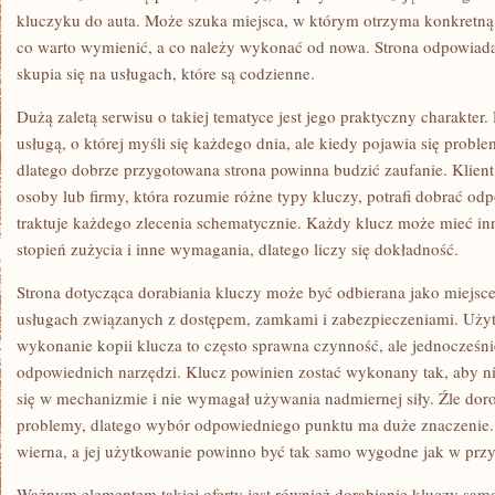
kluczyku do auta. Może szuka miejsca, w którym otrzyma konkretną 
co warto wymienić, a co należy wykonać od nowa. Strona odpowiada
skupia się na usługach, które są codzienne.
Dużą zaletą serwisu o takiej tematyce jest jego praktyczny charakter.
usługą, o której myśli się każdego dnia, ale kiedy pojawia się problem
dlatego dobrze przygotowana strona powinna budzić zaufanie. Klient 
osoby lub firmy, która rozumie różne typy kluczy, potrafi dobrać odp
traktuje każdego zlecenia schematycznie. Każdy klucz może mieć inną
stopień zużycia i inne wymagania, dlatego liczy się dokładność.
Strona dotycząca dorabiania kluczy może być odbierana jako miejsce
usługach związanych z dostępem, zamkami i zabezpieczeniami. Użyt
wykonanie kopii klucza to często sprawna czynność, ale jednocześ
odpowiednich narzędzi. Klucz powinien zostać wykonany tak, aby ni
się w mechanizmie i nie wymagał używania nadmiernej siły. Źle d
problemy, dlatego wybór odpowiedniego punktu ma duże znaczenie.
wierna, a jej użytkowanie powinno być tak samo wygodne jak w prz
Ważnym elementem takiej oferty jest również dorabianie kluczy sa