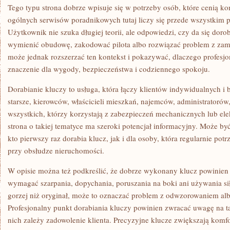
Tego typu strona dobrze wpisuje się w potrzeby osób, które cenią k
ogólnych serwisów poradnikowych tutaj liczy się przede wszystkim 
Użytkownik nie szuka długiej teorii, ale odpowiedzi, czy da się doro
wymienić obudowę, zakodować pilota albo rozwiązać problem z zam
może jednak rozszerzać ten kontekst i pokazywać, dlaczego profesj
znaczenie dla wygody, bezpieczeństwa i codziennego spokoju.
Dorabianie kluczy to usługa, która łączy klientów indywidualnych i
starsze, kierowców, właścicieli mieszkań, najemców, administratorów
wszystkich, którzy korzystają z zabezpieczeń mechanicznych lub ele
strona o takiej tematyce ma szeroki potencjał informacyjny. Może b
kto pierwszy raz dorabia klucz, jak i dla osoby, która regularnie potr
przy obsłudze nieruchomości.
W opisie można też podkreślić, że dobrze wykonany klucz powinien
wymagać szarpania, dopychania, poruszania na boki ani używania siły
gorzej niż oryginał, może to oznaczać problem z odwzorowaniem al
Profesjonalny punkt dorabiania kluczy powinien zwracać uwagę na t
nich zależy zadowolenie klienta. Precyzyjne klucze zwiększają komfo