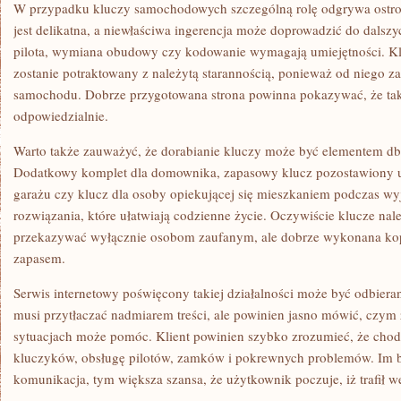
W przypadku kluczy samochodowych szczególną rolę odgrywa ostro
jest delikatna, a niewłaściwa ingerencja może doprowadzić do dals
pilota, wymiana obudowy czy kodowanie wymagają umiejętności. Kli
zostanie potraktowany z należytą starannością, ponieważ od niego z
samochodu. Dobrze przygotowana strona powinna pokazywać, że taki
odpowiedzialnie.
Warto także zauważyć, że dorabianie kluczy może być elementem db
Dodatkowy komplet dla domownika, zapasowy klucz pozostawiony u
garażu czy klucz dla osoby opiekującej się mieszkaniem podczas wy
rozwiązania, które ułatwiają codzienne życie. Oczywiście klucze na
przekazywać wyłącznie osobom zaufanym, ale dobrze wykonana ko
zapasem.
Serwis internetowy poświęcony takiej działalności może być odbiera
musi przytłaczać nadmiarem treści, ale powinien jasno mówić, czym z
sytuacjach może pomóc. Klient powinien szybko zrozumieć, że chodz
kluczyków, obsługę pilotów, zamków i pokrewnych problemów. Im ba
komunikacja, tym większa szansa, że użytkownik poczuje, iż trafił w