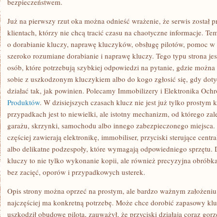
bezpieczeństwem.
Już na pierwszy rzut oka można odnieść wrażenie, że serwis został 
klientach, którzy nie chcą tracić czasu na chaotyczne informacje. Tem
o dorabianie kluczy, naprawę kluczyków, obsługę pilotów, pomoc 
szeroko rozumiane dorabianie i naprawę kluczy. Tego typu strona jes
osób, które potrzebują szybkiej odpowiedzi na pytanie, gdzie można 
sobie z uszkodzonym kluczykiem albo do kogo zgłosić się, gdy dot
działać tak, jak powinien. Polecamy Immobilizery i Elektronika Och
Produktów
. W dzisiejszych czasach klucz nie jest już tylko prostym
przypadkach jest to niewielki, ale istotny mechanizm, od którego za
garażu, skrzynki, samochodu albo innego zabezpieczonego miejsca
częściej zawierają elektronikę, immobiliser, przyciski sterujące cen
albo delikatne podzespoły, które wymagają odpowiedniego sprzętu. D
kluczy to nie tylko wykonanie kopii, ale również precyzyjna obróbka
bez zacięć, oporów i przypadkowych usterek.
Opis strony można oprzeć na prostym, ale bardzo ważnym założeniu: k
najczęściej ma konkretną potrzebę. Może chce dorobić zapasowy klu
uszkodził obudowę pilota, zauważył, że przyciski działają coraz gor