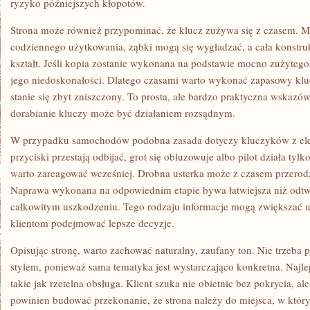
ryzyko późniejszych kłopotów.
Strona może również przypominać, że klucz zużywa się z czasem. Me
codziennego użytkowania, ząbki mogą się wygładzać, a cała konstru
kształt. Jeśli kopia zostanie wykonana na podstawie mocno zużyteg
jego niedoskonałości. Dlatego czasami warto wykonać zapasowy kluc
stanie się zbyt zniszczony. To prosta, ale bardzo praktyczna wskazów
dorabianie kluczy może być działaniem rozsądnym.
W przypadku samochodów podobna zasada dotyczy kluczyków z elek
przyciski przestają odbijać, grot się obluzowuje albo pilot działa tylko
warto zareagować wcześniej. Drobna usterka może z czasem przerod
Naprawa wykonana na odpowiednim etapie bywa łatwiejsza niż odtw
całkowitym uszkodzeniu. Tego rodzaju informacje mogą zwiększać u
klientom podejmować lepsze decyzje.
Opisując stronę, warto zachować naturalny, zaufany ton. Nie trzeba
stylem, ponieważ sama tematyka jest wystarczająco konkretna. Najlep
takie jak rzetelna obsługa. Klient szuka nie obietnic bez pokrycia, al
powinien budować przekonanie, że strona należy do miejsca, w któr