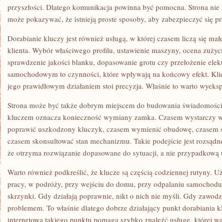
przyszłości. Dlatego komunikacja powinna być pomocna. Strona nie m
może pokazywać, że istnieją proste sposoby, aby zabezpieczyć się p
Dorabianie kluczy jest również usługą, w której czasem liczą się ma
klienta. Wybór właściwego profilu, ustawienie maszyny, ocena zużyci
sprawdzenie jakości blanku, dopasowanie grotu czy przełożenie elek
samochodowym to czynności, które wpływają na końcowy efekt. Klien
jego prawidłowym działaniem stoi precyzja. Właśnie to warto wyeks
Strona może być także dobrym miejscem do budowania świadomości,
kluczem oznacza konieczność wymiany zamka. Czasem wystarczy 
poprawić uszkodzony kluczyk, czasem wymienić obudowę, czasem spr
czasem skonsultować stan mechanizmu. Takie podejście jest rozsądne
że otrzyma rozwiązanie dopasowane do sytuacji, a nie przypadkową 
Warto również podkreślić, że klucze są częścią codziennej rutyny. U
pracy, w podróży, przy wejściu do domu, przy odpalaniu samochodu,
skrzynki. Gdy działają poprawnie, nikt o nich nie myśli. Gdy zawodzą
problemem. To właśnie dlatego dobrze działający punkt dorabiania kl
internetowa takiego punktu pomaga szybko znaleźć usługę, której wa