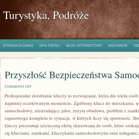
Turystyka, Podróże
STRONA GŁÓWNA
SPIS TREŚCI
BLOG INTERNETOWY
ARCHIWUM
TA
Przyszłość Bezpieczeństwa Sam
ON
COMMENTS OFF
PRZYSZŁOŚĆ
Profesjonalne dorabianie kluczy to rozwiązanie, która dla wielu osó
BEZPIECZEŃSTWA
SAMOCHODÓW
najmniej oczekiwanym momencie. Zgubiony klucz do mieszkania, 
samochodowy, niedziałający pilot, zużyta obudowa, problem z zamk
zapasowego kompletu to sytuacje, w których liczy się sprawność. St
kluczy prezentuje użyteczną ofertę skierowaną do osób, które szuka
się kluczami, zamkami, kluczykami samochodowymi oraz usługami