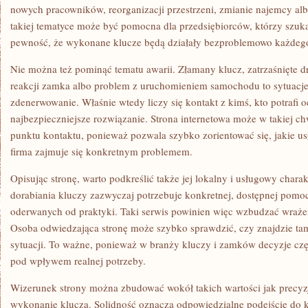
nowych pracowników, reorganizacji przestrzeni, zmianie najemcy a
takiej tematyce może być pomocna dla przedsiębiorców, którzy szukaj
pewność, że wykonane klucze będą działały bezproblemowo każdego
Nie można też pominąć tematu awarii. Złamany klucz, zatrzaśnięte d
reakcji zamka albo problem z uruchomieniem samochodu to sytuacje
zdenerwowanie. Właśnie wtedy liczy się kontakt z kimś, kto potrafi
najbezpieczniejsze rozwiązanie. Strona internetowa może w takiej chw
punktu kontaktu, ponieważ pozwala szybko zorientować się, jakie usł
firma zajmuje się konkretnym problemem.
Opisując stronę, warto podkreślić także jej lokalny i usługowy char
dorabiania kluczy zazwyczaj potrzebuje konkretnej, dostępnej pomoc
oderwanych od praktyki. Taki serwis powinien więc wzbudzać wraże
Osoba odwiedzająca stronę może szybko sprawdzić, czy znajdzie tam
sytuacji. To ważne, ponieważ w branży kluczy i zamków decyzje cz
pod wpływem realnej potrzeby.
Wizerunek strony można zbudować wokół takich wartości jak precyz
wykonanie klucza. Solidność oznacza odpowiedzialne podejście do ka