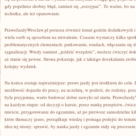
gdy popełnisz drobny błąd, zamiast się „rozsypać”. To ważne, bo na e
technika, ale też opanowanie.
PrawoJazdyWroclaw.pl porusza również temat godzin dodatkowych i j
wielu osób są sposobem na utrwalenie. Czasem wystarczy kilka spo
problematycznych elementach: parkowaniu, rondach, włączaniu się 
sygnalizacji. Wtedy zamiast „jeździć wszędzie”, możesz ćwiczyć dokł
aż stanie się pewne. Strona pokazuje, jak z takiego doszkalania zrobić
kolejny wydatek.
Na końcu zostaje najważniejsze: prawo jazdy jest środkiem do celu.
możliwość dojazdu do pracy, na uczelnię, w podróż, do rodziny, poz
była przyjemna, warto budować dobre nawyki od startu. PrawoJazd
na każdym etapie: od decyzji o kursie, przez naukę przepisów, ćwi
mieście, przygotowanie do egzaminu, aż po pierwsze samodzielne kilo
które tłumaczy jasno, porządkuje wiedzę i pomaga podejść do tematu 
idea tej strony: sprawić, by nauka jazdy i egzamin stały się procese