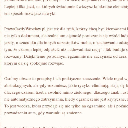
Lepiej kilka jazd, na których świadomie ćwiczysz konkretne elementy
ten sposób rozwijasz nawyki.
PrawoJazdyWroclaw.pl jest też dla tych, którzy chcą być kierowcami
nie tylko dokument, ale realna umiejętność poruszania się wśród lud
jazdy, o szacunku dla innych uczestników ruchu, o zachowaniu odstę
tym, że czasem lepiej odpuścić niż „udowadniać rację”. Tak buduje się
rozważny. Dzięki temu po zdanym egzaminie nie zaczynasz od zera,
którym da się spokojnie rozwijać.
Osobny obszar to przepisy i ich praktyczne znaczenie. Wiele reguł w
abstrakcyjnych, ale gdy rozumiesz, jakie ryzyko eliminują, stają się 
dlaczego czasem trzeba zwolnić mimo zielonego, dlaczego znak „us
nie automatycznego zatrzymania, kiedy ograniczenie jest krytyczne, 
To jest wiedza, która przydaje się nie tylko na egzaminie, ale i póź
prowadzeniu auta, gdy warunki są zmienne.