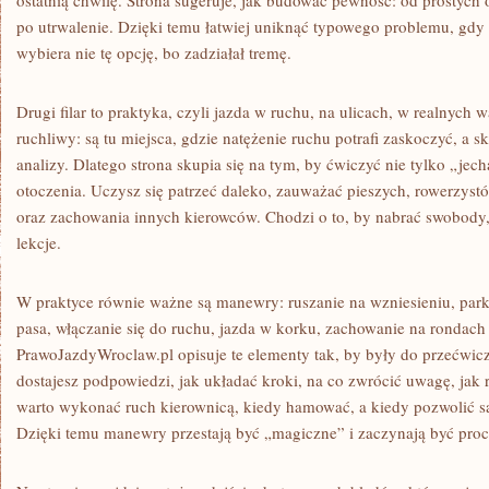
ostatnią chwilę. Strona sugeruje, jak budować pewność: od prostych o
po utrwalenie. Dzięki temu łatwiej uniknąć typowego problemu, gdy k
wybiera nie tę opcję, bo zadziałał tremę.
Drugi filar to praktyka, czyli jazda w ruchu, na ulicach, w realnyc
ruchliwy: są tu miejsca, gdzie natężenie ruchu potrafi zaskoczyć, a
analizy. Dlatego strona skupia się na tym, by ćwiczyć nie tylko „jec
otoczenia. Uczysz się patrzeć daleko, zauważać pieszych, rowerzystó
oraz zachowania innych kierowców. Chodzi o to, by nabrać swobody,
lekcje.
W praktyce równie ważne są manewry: ruszanie na wzniesieniu, par
pasa, włączanie się do ruchu, jazda w korku, zachowanie na rondach
PrawoJazdyWroclaw.pl opisuje te elementy tak, by były do przećwic
dostajesz podpowiedzi, jak układać kroki, na co zwrócić uwagę, ja
warto wykonać ruch kierownicą, kiedy hamować, a kiedy pozwolić 
Dzięki temu manewry przestają być „magiczne” i zaczynają być proc