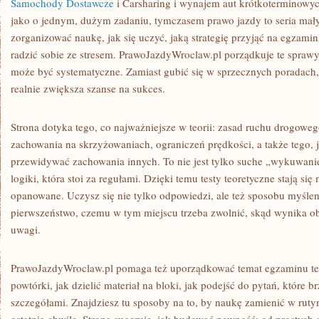
Samochody Dostawcze
i Carsharing i wynajem aut krótkoterminowyc
jako o jednym, dużym zadaniu, tymczasem prawo jazdy to seria małyc
zorganizować naukę, jak się uczyć, jaką strategię przyjąć na egzami
radzić sobie ze stresem. PrawoJazdyWroclaw.pl porządkuje te sprawy
może być systematyczne. Zamiast gubić się w sprzecznych poradach,
realnie zwiększa szanse na sukces.
Strona dotyka tego, co najważniejsze w teorii: zasad ruchu drogowe
zachowania na skrzyżowaniach, ograniczeń prędkości, a także tego, j
przewidywać zachowania innych. To nie jest tylko suche „wykuwanie
logiki, która stoi za regułami. Dzięki temu testy teoretyczne stają się
opanowane. Uczysz się nie tylko odpowiedzi, ale też sposobu myśleni
pierwszeństwo, czemu w tym miejscu trzeba zwolnić, skąd wynika o
uwagi.
PrawoJazdyWroclaw.pl pomaga też uporządkować temat egzaminu te
powtórki, jak dzielić materiał na bloki, jak podejść do pytań, które b
szczegółami. Znajdziesz tu sposoby na to, by naukę zamienić w rutyn