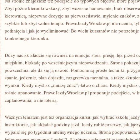
Na stronie znajdziesz też podejście do typowych błędów, które pojawi
Zbyt późne kierunkowskazy, zbyt wczesne hamowanie, brak obserwac
kierownicą, niepewne decyzje na pierwszeństwie, mylenie znaków, z
szybkie lub zbyt wolne tempo. PrawoJazdyWroclaw.pl nie ocenia, tylk
potknięcia i jak je wyeliminować. Bo wielu kursantów nie potrzebuje
konkretnego kierunku.
Duży nacisk kładzie się również na emocje: stres, presję, lęk przed
miejskim, blokadę po wcześniejszym niepowodzeniu. Strona pokazuje
powszechna, ale da się ją oswoić. Pomocne są proste techniki: przyg
spanie, jedzenie, plan dojazdu, rozgrzewka mentalna, a także skupien
wyniku. Kiedy myślisz „muszę zdać”, łatwo o chaos. Kiedy myślisz
rośnie opanowanie. PrawoJazdyWroclaw.pl proponuje podejście, w k
zaplanowania, a nie loterią.
Ważnym tematem jest też organizacja kursu: jak wybrać szkołę jazd
instruktorze, jak układać godziny jazd, kiedy robić przerwy, jak łączy
wypalić się po tygodniu intensywnego uczenia. Strona podpowiada, że
jednorazowe maratony. Lepiej 2–3 krótsze sesje nauki w tygodniu niż