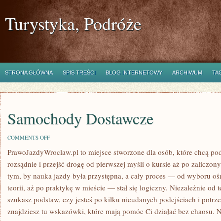
Turystyka, Podróże
STRONA GŁÓWNA
SPIS TREŚCI
BLOG INTERNETOWY
ARCHIWUM
TA
Samochody Dostawcze
ON
COMMENTS OFF
SAMOCHODY
PrawoJazdyWroclaw.pl to miejsce stworzone dla osób, które chcą po
DOSTAWCZE
rozsądnie i przejść drogę od pierwszej myśli o kursie aż po zaliczon
tym, by nauka jazdy była przystępna, a cały proces — od wyboru oś
teorii, aż po praktykę w mieście — stał się logiczny. Niezależnie od 
szukasz podstaw, czy jesteś po kilku nieudanych podejściach i potrz
znajdziesz tu wskazówki, które mają pomóc Ci działać bez chaosu. N