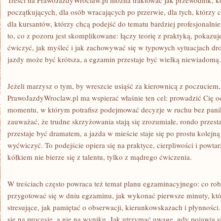
Treści na PrawoJazdyWroclaw.pl można traktować jak przewodnik, k
początkujących, dla osób wracających po przerwie, dla tych, którzy 
dla kursantów, którzy chcą podejść do tematu bardziej profesjonaln
to, co z pozoru jest skomplikowane: łączy teorię z praktyką, pokazuj
ćwiczyć, jak myśleć i jak zachowywać się w typowych sytuacjach d
jazdy może być krótsza, a egzamin przestaje być wielką niewiadomą.
Jeżeli marzysz o tym, by wreszcie usiąść za kierownicą z poczuciem,
PrawoJazdyWroclaw.pl ma wspierać właśnie ten cel: prowadzić Cię od
momentu, w którym potrafisz podejmować decyzje w ruchu bez panik
zauważać, że trudne skrzyżowania stają się zrozumiałe, rondo przes
przestaje być dramatem, a jazda w mieście staje się po prostu kolejną
wyćwiczyć. To podejście opiera się na praktyce, cierpliwości i powt
kółkiem nie bierze się z talentu, tylko z mądrego ćwiczenia.
W treściach często powraca też temat planu egzaminacyjnego: co robi
przygotować się w dniu egzaminu, jak wykonać pierwsze minuty, któ
stresujące, jak pamiętać o obserwacji, kierunkowskazach i płynności
się na procesie, a nie na wyniku. Jak utrzymać uwagę, gdy pojawia si