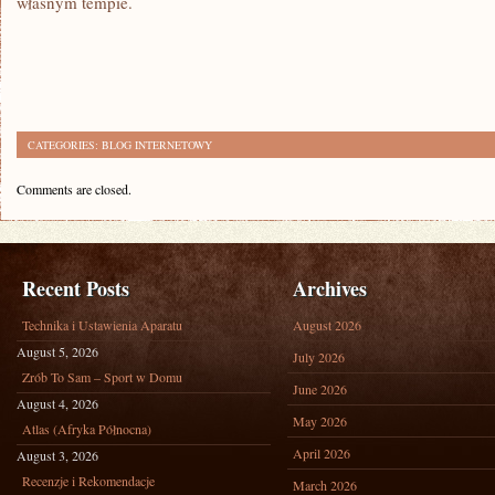
własnym tempie.
CATEGORIES:
BLOG INTERNETOWY
Comments are closed.
Recent Posts
Archives
Technika i Ustawienia Aparatu
August 2026
August 5, 2026
July 2026
Zrób To Sam – Sport w Domu
June 2026
August 4, 2026
May 2026
Atlas (Afryka Północna)
April 2026
August 3, 2026
Recenzje i Rekomendacje
March 2026