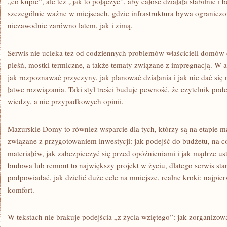
„co kupić”, ale też „jak to połączyć”, aby całość działała stabilnie i
szczególnie ważne w miejscach, gdzie infrastruktura bywa ogranicz
niezawodnie zarówno latem, jak i zimą.
Serwis nie ucieka też od codziennych problemów właścicieli domów
pleśń, mostki termiczne, a także tematy związane z impregnacją. W a
jak rozpoznawać przyczyny, jak planować działania i jak nie dać się
łatwe rozwiązania. Taki styl treści buduje pewność, że czytelnik po
wiedzy, a nie przypadkowych opinii.
Mazurskie Domy to również wsparcie dla tych, którzy są na etapie ma
związane z przygotowaniem inwestycji: jak podejść do budżetu, na
materiałów, jak zabezpieczyć się przed opóźnieniami i jak mądrze ust
budowa lub remont to największy projekt w życiu, dlatego serwis sta
podpowiadać, jak dzielić duże cele na mniejsze, realne kroki: najpie
komfort.
W tekstach nie brakuje podejścia „z życia wziętego”: jak zorganizow