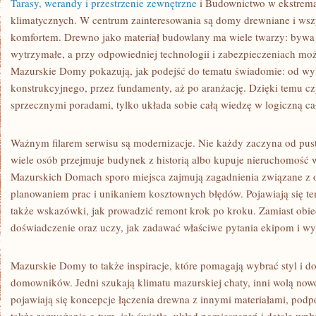
Tarasy, werandy i przestrzenie zewnętrzne
i Budownictwo w ekstrem
klimatycznych. W centrum zainteresowania są domy drewniane i wszy
komfortem. Drewno jako materiał budowlany ma wiele twarzy: bywa c
wytrzymałe, a przy odpowiedniej technologii i zabezpieczeniach może
Mazurskie Domy pokazują, jak podejść do tematu świadomie: od wy
konstrukcyjnego, przez fundamenty, aż po aranżację. Dzięki temu cz
sprzecznymi poradami, tylko układa sobie całą wiedzę w logiczną ca
Ważnym filarem serwisu są modernizacje. Nie każdy zaczyna od pustej
wiele osób przejmuje budynek z historią albo kupuje nieruchomość
Mazurskich Domach sporo miejsca zajmują zagadnienia związane z o
planowaniem prac i unikaniem kosztownych błędów. Pojawiają się te
także wskazówki, jak prowadzić remont krok po kroku. Zamiast obie
doświadczenie oraz uczy, jak zadawać właściwe pytania ekipom i 
Mazurskie Domy to także inspiracje, które pomagają wybrać styl i 
domowników. Jedni szukają klimatu mazurskiej chaty, inni wolą nowo
pojawiają się koncepcje łączenia drewna z innymi materiałami, podp