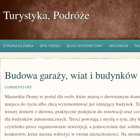
Turystyka, Podróże
STRONA GŁÓWNA
SPIS TREŚCI
BLOG INTERNETOWY
ARCHIWUM
TA
Budowa garaży, wiat i budynków
ON
COMMENTS OFF
BUDOWA
Mazurskie Domy to portal dla osób, które marzą o drewnianym dom
GARAŻY,
WIAT
miejsca do życia albo chcą wyremontować już istniejący budynek. T
I
BUDYNKÓW
tematy domów z drewna, praktyczne podejście do renowacji oraz cor
GOSPODARCZYCH
dla budynków autonomicznych. Treści powstają z myślą o tym, aby 
czytelnika przez organizowanie inwestycji, a jednocześnie dać solidn
konkretów, które można wdrożyć w swoim nieruchomości. Na stroni