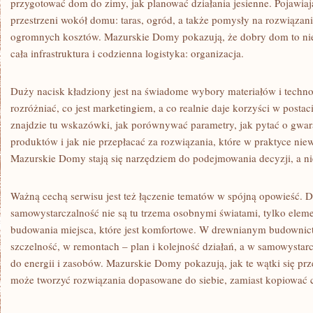
przygotować dom do zimy, jak planować działania jesienne. Pojawiają 
przestrzeni wokół domu: taras, ogród, a także pomysły na rozwiązani
ogromnych kosztów. Mazurskie Domy pokazują, że dobry dom to nie t
cała infrastruktura i codzienna logistyka: organizacja.
Duży nacisk kładziony jest na świadome wybory materiałów i techno
rozróżniać, co jest marketingiem, a co realnie daje korzyści w posta
znajdzie tu wskazówki, jak porównywać parametry, jak pytać o gwara
produktów i jak nie przepłacać za rozwiązania, które w praktyce nie
Mazurskie Domy stają się narzędziem do podejmowania decyzji, a nie
Ważną cechą serwisu jest też łączenie tematów w spójną opowieść. 
samowystarczalność nie są tu trzema osobnymi światami, tylko elem
budowania miejsca, które jest komfortowe. W drewnianym budownict
szczelność, w remontach – plan i kolejność działań, a w samowystar
do energii i zasobów. Mazurskie Domy pokazują, jak te wątki się prz
może tworzyć rozwiązania dopasowane do siebie, zamiast kopiować 