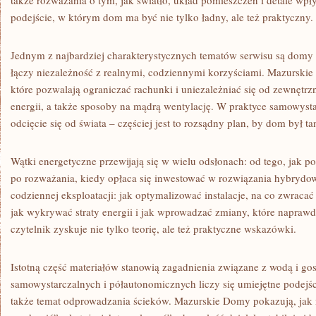
także rozważania o tym, jak światło, układ pomieszczeń i detale wp
podejście, w którym dom ma być nie tylko ładny, ale też praktyczny.
Jednym z najbardziej charakterystycznych tematów serwisu są domy o
łączy niezależność z realnymi, codziennymi korzyściami. Mazurskie
które pozwalają ograniczać rachunki i uniezależniać się od zewnętr
energii, a także sposoby na mądrą wentylację. W praktyce samowyst
odcięcie się od świata – częściej jest to rozsądny plan, by dom był t
Wątki energetyczne przewijają się w wielu odsłonach: od tego, jak 
po rozważania, kiedy opłaca się inwestować w rozwiązania hybrydow
codziennej eksploatacji: jak optymalizować instalacje, na co zwrac
jak wykrywać straty energii i jak wprowadzać zmiany, które naprawd
czytelnik zyskuje nie tylko teorię, ale też praktyczne wskazówki.
Istotną część materiałów stanowią zagadnienia związane z wodą i 
samowystarczalnych i półautonomicznych liczy się umiejętne podej
także temat odprowadzania ścieków. Mazurskie Domy pokazują, jak 