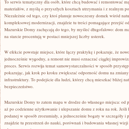
To serwis tematyczny dla osób, które chcą budować i remontować mą
materiałów, z myślą o przyszłych kosztach utrzymania i z realnym p
Niezależnie od tego, czy ktoś planuje nowoczesny domek wśród nat
kompleksowej modernizacji, znajdzie tu treści pomagające przejść o
Mazurskie Domy zachęcają do tego, by myśleć długofalowo: dom ma 
na starcie procentują w postaci mniejszej liczby usterek.
W efekcie powstaje miejsce, które łączy praktykę i pokazuje, że n
jednocześnie wygodny, a remont nie musi oznaczać ciągłej improwiz
proces. Serwis rozwija temat samowystarczalności w sposób przystęp
pokazując, jak krok po kroku zwiększać odporność domu na zmiany 
infrastruktury. To podejście dla ludzi, którzy chcą mieszkać bliżej na
bezpieczeństwo.
Mazurskie Domy to zatem mapa w drodze do własnego miejsca: od pier
aż po codzienne użytkowanie i ulepszanie domu z roku na rok. Jeśli
podanej w sposób zrozumiały, a jednocześnie bogaty w szczegóły i p
znajdzie tu przestrzeń do nauki, porównań i budowania własnej wizji