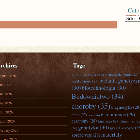
Cate
Categories
rchives
Tagi:
antyki
(27)
apteka
(27)
aranżacja wnętrz
(26)
ugust 2026
badania genetycz
asertywność
(27)
ly 2026
(30)
biotechnologia
(30)
ne 2026
Budownictwo
(34)
ay 2026
choroby
(35)
diagnostyka
(28
ril 2026
e-commerce
(29)
dieta
(27)
dom
(26)
egzaminy
(28)
farmacja
(27)
arch 2026
fitness medyc
genetyka
(30)
gry edukacyjne
(27
(26)
bruary 2026
materiały
korepetycje
(28)
nuary 2026