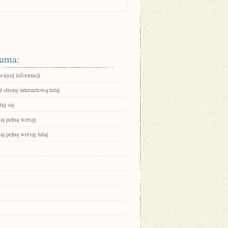
ama:
więcej informacji
stronę internetową tutaj
uj się
aj pełną wersję
aj pełną wersję tutaj