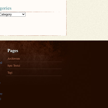
gories
Pages
Archiwum
ne
Spis Treści
Tagi
)
zny
)