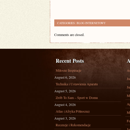
CATEGORIES:
BLOG INTERNETOWY
Comments are closed.
Recent Posts
A
Miłosne Inspiracje
A
August 6, 2026
Ju
Technika i Ustawienia Aparatu
Ju
August 5, 2026
M
Zrób To Sam – Sport w Domu
Ap
August 4, 2026
Atlas (Afryka Północna)
M
August 3, 2026
Fe
Recenzje i Rekomendacje
Ja