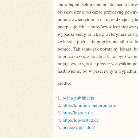
TYM
chorobą lub schorzeniem. Tak samo zreszt
TAKŻE
błyskawicznie wskazać przyczynę pewnyc
GOTOWANIE
pomóc zwierzętom, a na ogół dzieje się ta
przepisuje leki – http://www.lecznicawyz
wypadki kiedy to lekarz weterynarz zosta
zwierzęta pozostały pogryzione albo stał
pomóc. Tak samo jak normalny lekarz, 
to praca rozkoszna, ale jak już było wsp
miłuje zwierzęta ale przede wszystkim p
nastawienie, bo w przeciwnym wypadku 
źródło:
———————————
1.
pełna publikacja
2.
http://fc-union-heilbronn.de
3.
http://fcgoda.de
4.
http://fdp-rastatt.de
5.
przeczytaj całość