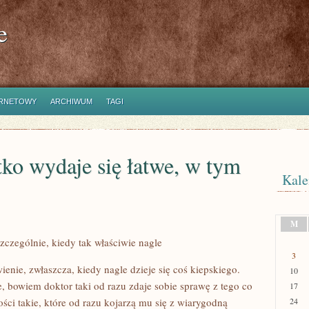
e
ERNETOWY
ARCHIWUM
TAGI
ko wydaje się łatwe, w tym
Kale
M
zczególnie, kiedy tak właściwie nagle
3
enie, zwłaszcza, kiedy nagle dzieje się coś kiepskiego.
10
e, bowiem doktor taki od razu zdaje sobie sprawę z tego co
17
ności takie, które od razu kojarzą mu się z wiarygodną
24