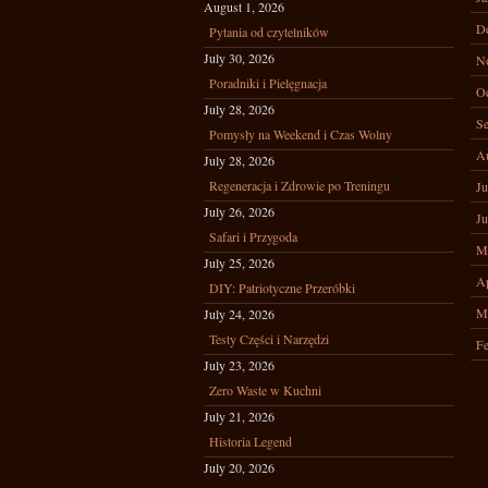
August 1, 2026
D
Pytania od czytelników
July 30, 2026
N
Poradniki i Pielęgnacja
Oc
July 28, 2026
Se
Pomysły na Weekend i Czas Wolny
A
July 28, 2026
Regeneracja i Zdrowie po Treningu
Ju
July 26, 2026
Ju
Safari i Przygoda
M
July 25, 2026
Ap
DIY: Patriotyczne Przeróbki
M
July 24, 2026
Testy Części i Narzędzi
Fe
July 23, 2026
Zero Waste w Kuchni
July 21, 2026
Historia Legend
July 20, 2026