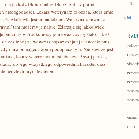
31
ą ma jakkolwiek normalny lekarz, oni też potrafią
h niedogodności. Lekarz weterynarz to osoba, która umie
« Jul
k, że właściwie jest on na telefon. Weterynarz również
yny.pl/ tam możemy je nabyć. Zdarzają się jakkolwiek
je budzony w środku nocy ponieważ coś się stało, jakieś
Rekl
o się coś innego i wówczas najzwyczajniej w świecie musi
Zobacz 
każdy musi pomagać swoim podopiecznym. Nie zawsze jest
Odwiedź 
omniane, lekarz weterynarz musi ubóstwiać swoją prace,
osiadać do tego wszystkiego odpowiedni charakter oraz
Skontakt
nie będzie dobrym lekarzem.
Przeczyt
Przeczyt
Witryna
Witryna
Tu
Strona
HTTP