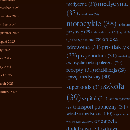
medycyna.
medyczne
(30)
ecember 2025
(35)
mieszkanie
(26)
ovember 2025
motocykle
(38)
ochro
tober 2025
przyrody
(29)
odchudzanie
(27)
ogród
(2
ptember 2025
opieka
opieka społeczna
(28)
ugust 2025
profilaktyk
zdrowotna
(31)
ly 2025
(33)
przychodnia
(31)
psycholog
ne 2025
psychologia społeczna
(29)
(26)
ay 2025
recepty
(31)
rehabilitacja
(29)
ril 2025
sprzęt medyczny
(30)
szkoła
arch 2025
superfoods
(31)
bruary 2025
(39)
szpital
(31)
sztuka cyfrow
transport publiczny
(31)
(27)
wiedza medyczna
(30)
wyposażenie
zajęcia
zabawa
(27)
wnętrz
(26)
dodatkowe
(31)
zdrowe