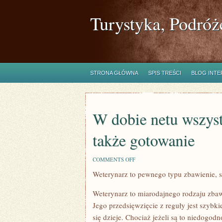
Turystyka, Podróż
STRONA GŁÓWNA
SPIS TREŚCI
BLOG INT
W dobie netu wszyst
także gotowanie
ON
COMMENTS OFF
W
Weterynarz to pewnego typu zbawienie, s
DOBIE
NETU
WSZYSTKO
Weterynarz to miarodajnego rodzaju zbawi
WYDAJE
SIĘ
Jego przedsięwzięcie z reguły jest szybki
ŁATWE,
się dzieje. Chociaż jeżeli są to niedogod
W