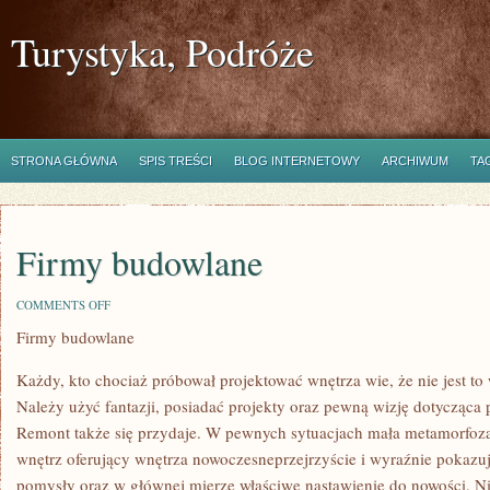
Turystyka, Podróże
STRONA GŁÓWNA
SPIS TREŚCI
BLOG INTERNETOWY
ARCHIWUM
TA
Firmy budowlane
ON
COMMENTS OFF
FIRMY
Firmy budowlane
BUDOWLANE
Każdy, kto chociaż próbował projektować wnętrza wie, że nie jest 
Należy użyć fantazji, posiadać projekty oraz pewną wizję dotycząca
Remont także się przydaje. W pewnych sytuacjach mała metamorfoza 
wnętrz oferujący wnętrza nowoczesneprzejrzyście i wyraźnie pokazuje,
pomysły oraz w głównej mierze właściwe nastawienie do nowości. Ni