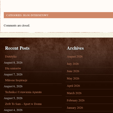
CATEGORIES:
BLOG INTERNETOWY
Comments are closed.
Recent Posts
Archives
Dietetyka
August 2026
August 8, 2026
July 2026
Dla seniorów
June 2026
August 7, 2026
May 2026
Miłosne Inspiracje
April 2026
August 6, 2026
Technika i Ustawienia Aparatu
March 2026
August 5, 2026
February 2026
Zrób To Sam – Sport w Domu
January 2026
August 4, 2026