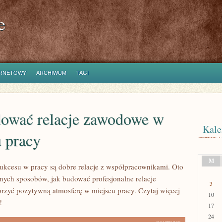
e
ERNETOWY
ARCHIWUM
TAGI
dować relacje zawodowe w
Kale
 pracy
M
ukcesu w pracy są dobre relacje z współpracownikami. Oto
nych sposobów, jak budować profesjonalne relacje
3
rzyć pozytywną atmosferę w miejscu pracy. Czytaj więcej
10
!
17
24