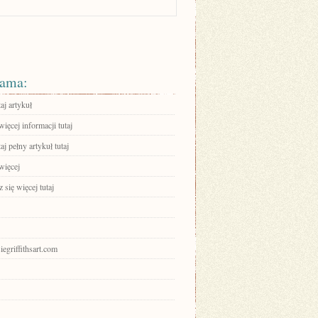
ama:
aj artykuł
ięcej informacji tutaj
aj pełny artykuł tutaj
więcej
się więcej tutaj
siegriffithsart.com