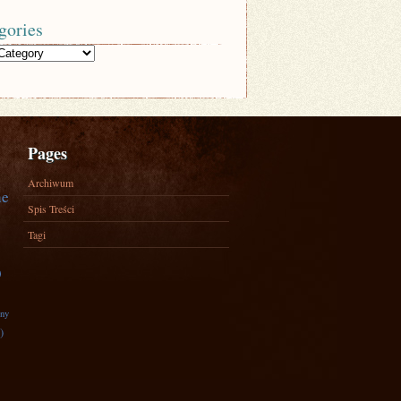
gories
Pages
Archiwum
ne
Spis Treści
Tagi
)
zny
)