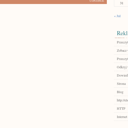
CONTINUE
31
« Jul
Rekl
Przeczyt
Zobacz w
Przeczyt
Odkryj 
Dowiedz 
Strona
Blog
http://el
HTTP
Internet