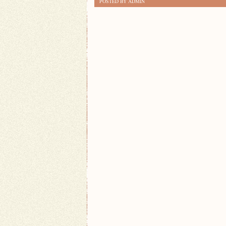
POSTED BY ADMIN
BUDOWAĆ
RELACJE
ZAWODOWE
W
MIEJSCU
PRACY