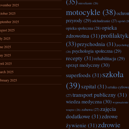
(35)
mieszkanie
(26)
ovember 2025
motocykle
(38)
ochro
tober 2025
przyrody
(29)
odchudzanie
(27)
ogród
(2
ptember 2025
opieka
opieka społeczna
(28)
ugust 2025
profilaktyk
zdrowotna
(31)
ly 2025
(33)
przychodnia
(31)
psycholog
ne 2025
psychologia społeczna
(29)
(26)
ay 2025
recepty
(31)
rehabilitacja
(29)
ril 2025
sprzęt medyczny
(30)
szkoła
arch 2025
superfoods
(31)
bruary 2025
(39)
szpital
(31)
sztuka cyfrow
transport publiczny
(31)
(27)
wiedza medyczna
(30)
wyposażenie
zajęcia
zabawa
(27)
wnętrz
(26)
dodatkowe
(31)
zdrowe
zdrowie
żywienie
(31)