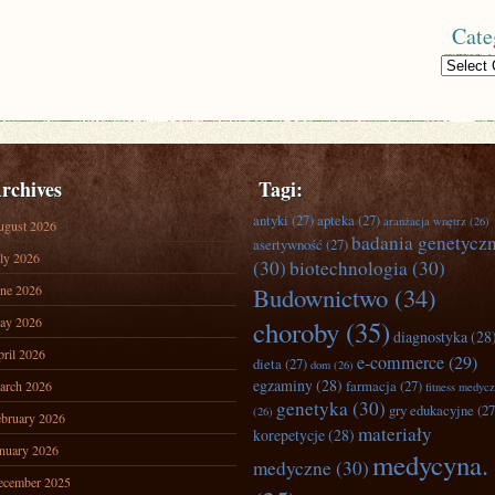
Cate
Categories
rchives
Tagi:
antyki
(27)
apteka
(27)
aranżacja wnętrz
(26)
ugust 2026
badania genetycz
asertywność
(27)
ly 2026
(30)
biotechnologia
(30)
ne 2026
Budownictwo
(34)
ay 2026
choroby
(35)
diagnostyka
(28
ril 2026
e-commerce
(29)
dieta
(27)
dom
(26)
egzaminy
(28)
farmacja
(27)
arch 2026
fitness medyc
genetyka
(30)
gry edukacyjne
(27
(26)
bruary 2026
materiały
korepetycje
(28)
nuary 2026
medycyna.
medyczne
(30)
ecember 2025