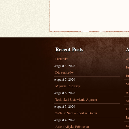
Recent Posts
A
Dietetyka
A
August 8, 2026
Ju
Dla seniorów
Ju
August 7, 2026
M
Miłosne Inspiracje
Ap
August 6, 2026
Technika i Ustawienia Aparatu
M
August 5, 2026
Fe
Zrób To Sam – Sport w Domu
Ja
August 4, 2026
D
Atlas (Afryka Północna)