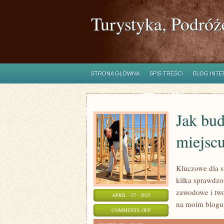
Turystyka, Podróż
STRONA GŁÓWNA
SPIS TREŚCI
BLOG INT
Jak bu
miejscu
Kluczowe dla s
kilka sprawdzo
zawodowe i two
APRIL - 27 - 2025
na moim blogu
ON
COMMENTS OFF
JAK