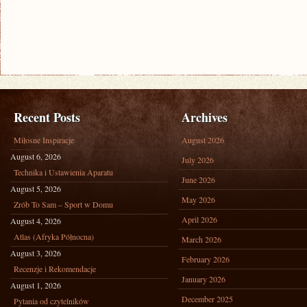
Recent Posts
Archives
Miłosne Inspiracje
August 2026
August 6, 2026
July 2026
Technika i Ustawienia Aparatu
June 2026
August 5, 2026
May 2026
Zrób To Sam – Sport w Domu
April 2026
August 4, 2026
Atlas (Afryka Północna)
March 2026
August 3, 2026
February 2026
Recenzje i Rekomendacje
January 2026
August 1, 2026
December 2025
Pytania od czytelników