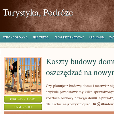
Turystyka, Podróże
STRONA GŁÓWNA
SPIS TREŚCI
BLOG INTERNETOWY
ARCHIWUM
TA
Koszty budowy domu
oszczędzać na nowy
Czy planujesz budowę domu i martwisz s
artykule przedstawiamy kilka sprawdzony
kosztach budowy nowego domu. Sprawdź, 
FEBRUARY - 15 - 2025
dla Ciebie najkorzystniejsze! 🏡💰 #bud
ON
COMMENTS OFF
KOSZTY