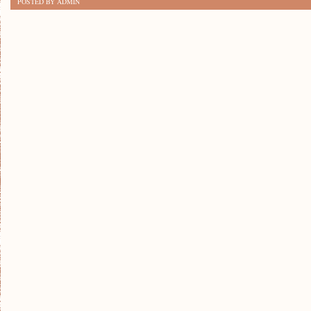
POSTED BY ADMIN
BUDOWY
DOMU:
JAK
OSZCZĘDZAĆ
NA
NOWYM
PROJEKCIE