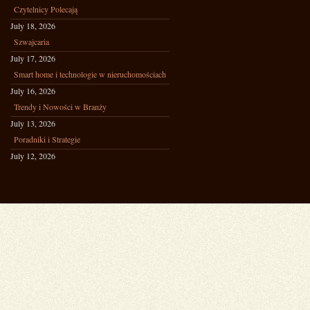
Czytelnicy Polecają
July 18, 2026
Szwajcaria
July 17, 2026
Smart home i technologie w nieruchomościach
July 16, 2026
Trendy i Nowości w Branży
July 13, 2026
Poradniki i Strategie
July 12, 2026