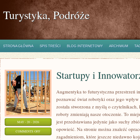
Turystyka, Podróże
STRONA GŁÓWNA
SPIS TREŚCI
BLOG INTERNETOWY
ARCHIWUM
TA
Startupy i Innowator
Augmentyka to futurystyczna przestrzeń in
poznawać świat robotyki oraz jego wpływ 
została stworzona z myślą o czytelnikach, k
roboty zmieniają nasze otoczenie. To miej
jest przedstawiana jedynie jako suchy zbió
MAY - 20 - 2026
opowieść. Na stronie można znaleźć opra
ON
COMMENTS OFF
zagadnieniom, które jeszcze niedawno koja
STARTUPY