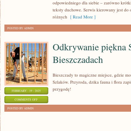
odpowiedniego dla siebie – zarówno krótki
teksty duchowe. Serwis kierowany jest do
różnych
[ Read More ]
POSTED BY ADMIN
Odkrywanie piękna 
Bieszczadach
Bieszczady to magiczne miejsce, gdzie m
Szlaków. Przyroda, dzika fauna i flora zap
przygodę!
FEBRUARY - 19 - 2025
ON
COMMENTS OFF
ODKRYWANIE
POSTED BY ADMIN
PIĘKNA
SZLAKÓW
W