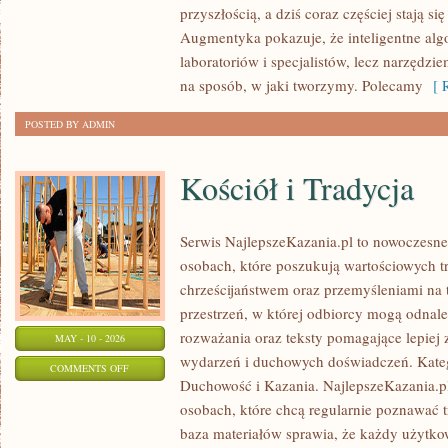
przyszłością, a dziś coraz częściej stają 
I
Augmentyka pokazuje, że inteligentne algo
INNOWATORZY
laboratoriów i specjalistów, lecz narzędzi
na sposób, w jaki tworzymy. Polecamy
[ R
POSTED BY ADMIN
Kościół i Tradycja
Serwis NajlepszeKazania.pl to nowoczesne
osobach, które poszukują wartościowych tr
chrześcijaństwem oraz przemyśleniami na 
przestrzeń, w której odbiorcy mogą odnal
rozważania oraz teksty pomagające lepiej
MAY - 10 - 2026
wydarzeń i duchowych doświadczeń. Katego
ON
COMMENTS OFF
Duchowość i Kazania. NajlepszeKazania.pl
KOŚCIÓŁ
osobach, które chcą regularnie poznawać t
I
baza materiałów sprawia, że każdy użytk
TRADYCJA