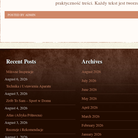
praktyczność treści. Każdy tekst jest tworz
HOLANDIA
POSTED BY ADMIN
Recent Posts
Archives
Miłosne Inspiracje
August 2026
August 6, 2026
July 2026
Technika i Ustawienia Aparatu
June 2026
August 5, 2026
May 2026
Zrób To Sam – Sport w Domu
April 2026
August 4, 2026
Atlas (Afryka Północna)
March 2026
August 3, 2026
February 2026
Recenzje i Rekomendacje
January 2026
August 1, 2026