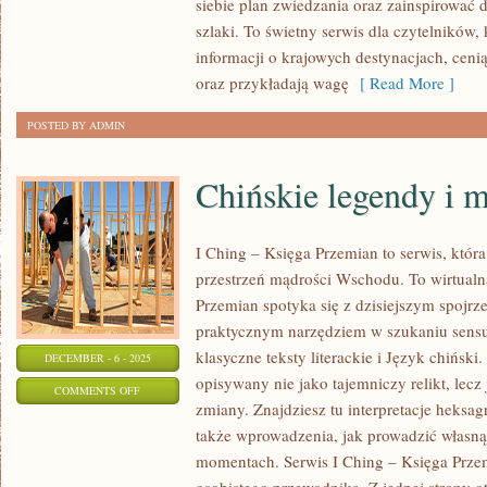
siebie plan zwiedzania oraz zainspirować 
I
szlaki. To świetny serwis dla czytelników
FESTIWALE
informacji o krajowych destynacjach, cen
oraz przykładają wagę
[ Read More ]
POSTED BY ADMIN
Chińskie legendy i m
I Ching – Księga Przemian to serwis, któr
przestrzeń mądrości Wschodu. To wirtualn
Przemian spotyka się z dzisiejszym spojrze
praktycznym narzędziem w szukaniu sensu
klasyczne teksty literackie i Język chiński. 
DECEMBER - 6 - 2025
opisywany nie jako tajemniczy relikt, lec
ON
COMMENTS OFF
zmiany. Znajdziesz tu interpretacje heksa
CHIŃSKIE
także wprowadzenia, jak prowadzić własną
LEGENDY
momentach. Serwis I Ching – Księga Przem
I