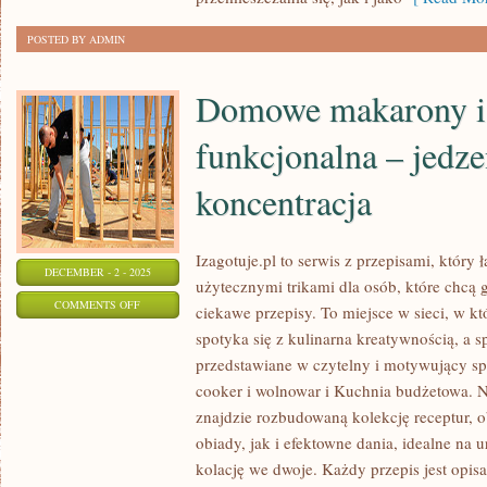
CIEKAWOSTKI
POSTED BY ADMIN
KULINARNE
Domowe makarony i
funkcjonalna – jedzen
koncentracja
Izagotuje.pl to serwis z przepisami, który 
DECEMBER - 2 - 2025
użytecznymi trikami dla osób, które chcą g
ON
COMMENTS OFF
ciekawe przepisy. To miejsce w sieci, w 
DOMOWE
spotyka się z kulinarna kreatywnością, a 
MAKARONY
przedstawiane w czytelny i motywujący sp
I
cooker i wolnowar i Kuchnia budżetowa. N
KUCHNIA
znajdzie rozbudowaną kolekcję receptur,
FUNKCJONALNA
obiady, jak i efektowne dania, idealne na u
kolację we dwoje. Każdy przepis jest opis
–