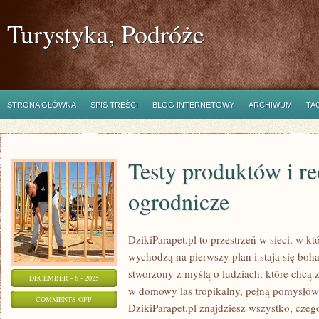
Turystyka, Podróże
STRONA GŁÓWNA
SPIS TREŚCI
BLOG INTERNETOWY
ARCHIWUM
TA
Testy produktów i re
ogrodnicze
DzikiParapet.pl to przestrzeń w sieci, w k
wychodzą na pierwszy plan i stają się bo
stworzony z myślą o ludziach, które chcą
DECEMBER - 6 - 2025
w domowy las tropikalny, pełną pomysłów
ON
COMMENTS OFF
DzikiParapet.pl znajdziesz wszystko, czeg
TESTY