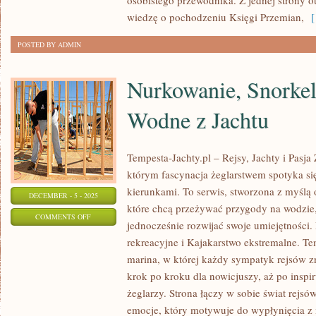
osobistego przewodnika. Z jednej strony 
MITY
wiedzę o pochodzeniu Księgi Przemian,
[ 
POSTED BY ADMIN
Nurkowanie, Snorkel
Wodne z Jachtu
Tempesta-Jachty.pl – Rejsy, Jachty i Pasja 
którym fascynacja żeglarstwem spotyka si
kierunkami. To serwis, stworzona z myślą
DECEMBER - 5 - 2025
które chcą przeżywać przygody na wodzie
ON
COMMENTS OFF
jednocześnie rozwijać swoje umiejętności.
NURKOWANIE,
rekreacyjne i Kajakarstwo ekstremalne. Te
SNORKELING
marina, w której każdy sympatyk rejsów zn
I
krok po kroku dla nowicjuszy, aż po inspi
SPORTY
żeglarzy. Strona łączy w sobie świat rejsów
WODNE
emocje, który motywuje do wypłynięcia z