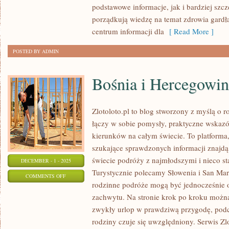
podstawowe informacje, jak i bardziej szcz
SNU
porządkują wiedzę na temat zdrowia gardła
centrum informacji dla
[ Read More ]
POSTED BY ADMIN
Bośnia i Hercegowin
Zlotoloto.pl to blog stworzony z myślą o 
łączy w sobie pomysły, praktyczne wskaz
kierunków na całym świecie. To platforma,
szukające sprawdzonych informacji znajdą 
świecie podróży z najmłodszymi i nieco s
DECEMBER - 1 - 2025
Turystycznie polecamy Słowenia i San Mari
ON
COMMENTS OFF
rodzinne podróże mogą być jednocześnie o
BOŚNIA
zachwytu. Na stronie krok po kroku możn
I
zwykły urlop w prawdziwą przygodę, podc
HERCEGOWINA
rodziny czuje się uwzględniony. Serwis Zlo
I