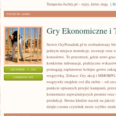
Z
Tempesta-Jachty.pl – rejsy, które stają
[ Re
JACHTU
POSTED BY ADMIN
Gry Ekonomiczne i 
Serwis GryPoradnik.pl to rozbudowany bl
jednym miejscu instrukcje, recenzje oraz z
konsolowe. To przestrzeń, gdzie nowi grac
konkretne informacje, praktyczne wskazówk
pomagają zaplanować kolejne growe zakupy
DECEMBER - 5 - 2025
rozgrywką. Zobacz: Gry akcji i MMORPG. N
ON
COMMENTS OFF
rozgrywki znajdzie coś dla siebie – od szc
GRY
punkcie opisanych przejść kampanii, przez
EKONOMICZNE
komentarze najważniejszych premier ora
I
produkcji. Strona kładzie nacisk na jakość 
TYCOON
dzięki czemu czytelnik może szybko znal