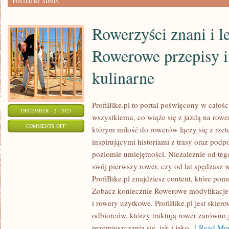
POSTED BY ADMIN
Rowerzyści znani i l
Rowerowe przepisy i
kulinarne
ProfiBike.pl to portal poświęcony w całoś
DECEMBER - 2 - 2025
wszystkiemu, co wiąże się z jazdą na rowe
ON
COMMENTS OFF
którym miłość do rowerów łączy się z rze
ROWERZYŚCI
inspirującymi historiami z trasy oraz pod
ZNANI
poziomie umiejętności. Niezależnie od teg
I
swój pierwszy rower, czy od lat spędzasz 
LEGENDARNI
ProfiBike.pl znajdziesz content, które po
I
Zobacz koniecznie Rowerowe modyfikacje i
i rowery użytkowe. ProfiBike.pl jest skier
ROWEROWE
odbiorców, którzy traktują rower zarówno 
PRZEPISY
przemieszczania się, jak i jako
[ Read Mor
I