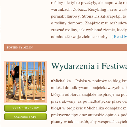
rośliny nie tylko przeżyły, ale naprawdę
PRODUKTÓW
warunkach. Zobacz: Recykling i zero wast
I
permakulturowy. Strona DzikiParapet.pl t
RECENZJE
o rośliny domowe. Znajdziesz tu rozbudowa
OGRODNICZE
zraszać rośliny, jak wybierać ziemię, kiedy
odmłodzić swoje zielone skarby.
[ Read M
POSTED BY ADMIN
Wydarzenia i Festiw
uMichalika – Polska w podróży to blog kr
miłości do odkrywania najciekawszych zak
którym odbiorca znajdzie inspiracje na pod
przez akweny, aż po nadbałtyckie plaże or
blogu w projekcie uMichalika odnajdziesz 
DECEMBER - 6 - 2025
praktyczne tipy oraz autorskie opinie z po
ON
COMMENTS OFF
pisany w taki sposób, aby wesprzeć czyte
WYDARZENIA