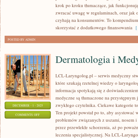
krok po kroku tłumaczące, jak funkcjonuj
WSZYSTKO
zwracać uwagę w regulaminach, oraz jak o
O
czyhają na konsumentów. To kompendium 
POŻYCZKACH
skorzystać z dodatkowego finansowania
[ 
POSTED BY ADMIN
Dermatologia i Med
LCL-Laryngolog.pl – serwis medyczny stw
które szukają rzetelnej wiedzy o laryngolo
informacja spotykają się z doświadczenie
medyczne są tłumaczone na przystępnym j
zwykłego czytelnika. Ciekawe kategorie t
DECEMBER - 1 - 2025
Ten projekt powstał po to, aby asystować
ON
COMMENTS OFF
problemów związanych z uszami, nosem i g
DERMATOLOGIA
przez przewlekłe schorzenia, aż po poważ
I
leczenia specjalistycznej. Na LCL-Laryngo
MEDYCYNA