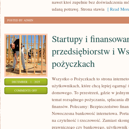
nawet ktoś zupełnie bez doświadczenia m
JEDZENIE
udaną potrawę. Strona stawia
[ Read More
A
ENERGIA
POSTED BY ADMIN
I
KONCENTRACJA
Startupy i finansowa
przedsiębiorstw i Ws
pożyczkach
Wszystko o Pożyczkach to strona interneto
DECEMBER - 1 - 2025
użytkownikach, które chcą lepiej ogarnąć 
ON
COMMENTS OFF
domowego. To przestrzeń, gdzie w jednym 
STARTUPY
temat rozsądnego pożyczania, spłacania d
I
finansów. Polecamy: Bezpieczeństwo finan
FINANSOWANIE
Nowoczesna bankowość internetowa. Porta
PRZEDSIĘBIORSTW
na czytelność i rzeczowość. Zamiast skom
I
prawniczego czy bankowego, użytkownik o