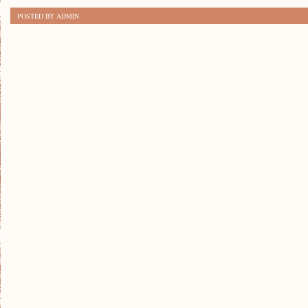
10
POSTED BY ADMIN
NAJLEPSZE
APLIKACJE
EDUKACYJNE
–
BLOG
EDUKACYJNY