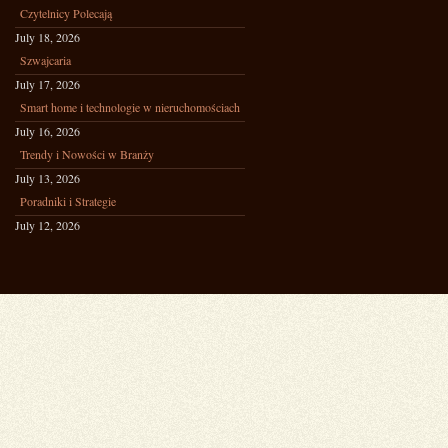
Czytelnicy Polecają
July 18, 2026
Szwajcaria
July 17, 2026
Smart home i technologie w nieruchomościach
July 16, 2026
Trendy i Nowości w Branży
July 13, 2026
Poradniki i Strategie
July 12, 2026