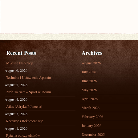
Recent Posts
Archives
Miłosne Inspiracje
August 2026
August 6, 2026
July 2026
Technika i Ustawienia Aparatu
June 2026
August 5, 2026
May 2026
Zrób To Sam – Sport w Domu
April 2026
August 4, 2026
Atlas (Afryka Północna)
March 2026
August 3, 2026
February 2026
Recenzje i Rekomendacje
January 2026
August 1, 2026
December 2025
Pytania od czytelników