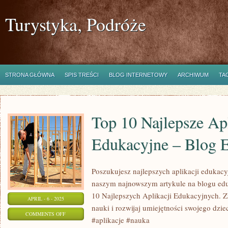
Turystyka, Podróże
STRONA GŁÓWNA
SPIS TREŚCI
BLOG INTERNETOWY
ARCHIWUM
TA
Top 10 Najlepsze Ap
Edukacyjne – Blog 
Poszukujesz najlepszych aplikacji edukac
naszym najnowszym artykule na blogu ed
10 Najlepszych Aplikacji Edukacyjnych. Z
APRIL - 6 - 2025
nauki i rozwijaj umiejętności swojego dzie
ON
COMMENTS OFF
#aplikacje #nauka
TOP