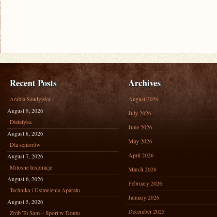
Recent Posts
Archives
Arabia Saudyjska
August 2026
August 9, 2026
July 2026
Dietetyka
June 2026
August 8, 2026
May 2026
Dla seniorów
April 2026
August 7, 2026
Miłosne Inspiracje
March 2026
August 6, 2026
February 2026
Technika i Ustawienia Aparatu
January 2026
August 5, 2026
December 2025
Zrób To Sam – Sport w Domu