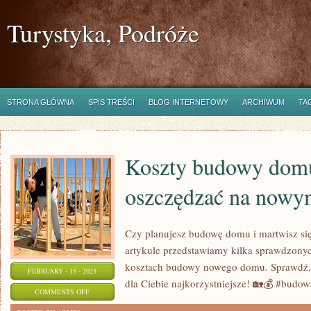
Turystyka, Podróże
STRONA GŁÓWNA
SPIS TREŚCI
BLOG INTERNETOWY
ARCHIWUM
TA
Koszty budowy domu
oszczędzać na nowy
Czy planujesz budowę domu i martwisz s
artykule przedstawiamy kilka sprawdzony
kosztach budowy nowego domu. Sprawdź, 
FEBRUARY - 15 - 2025
dla Ciebie najkorzystniejsze! 🏡💰 #bud
ON
COMMENTS OFF
KOSZTY