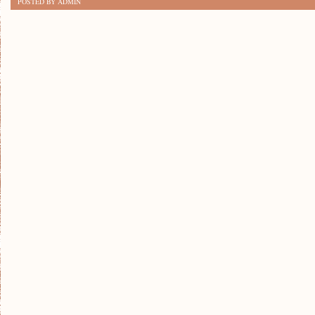
POSTED BY ADMIN
BUDOWY
DOMU:
JAK
OSZCZĘDZAĆ
NA
NOWYM
PROJEKCIE