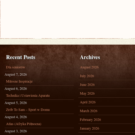
Recent Posts
Archives
Dla seniorów
August 2026
August 7, 2026
July 2026
Miłosne Inspiracje
June 2026
August 6, 2026
May 2026
Technika i Ustawienia Aparatu
April 2026
August 5, 2026
Zrób To Sam – Sport w Domu
March 2026
August 4, 2026
February 2026
Atlas (Afryka Północna)
January 2026
August 3, 2026