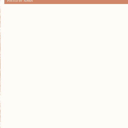
POSTED BY ADMIN
RZECZY,
KTÓRE
MUSISZ
WIEDZIEĆ
O
TESTACH
OPON