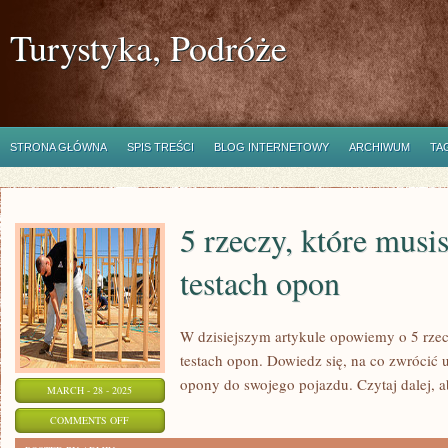
Turystyka, Podróże
STRONA GŁÓWNA
SPIS TREŚCI
BLOG INTERNETOWY
ARCHIWUM
TA
5 rzeczy, które musi
testach opon
W dzisiejszym artykule opowiemy o 5 rzec
testach opon. Dowiedz się, na co zwrócić
opony do swojego pojazdu. Czytaj dalej, a
MARCH - 28 - 2025
ON
COMMENTS OFF
5