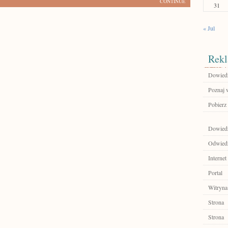
CONTINUE
31
« Jul
Rekl
Dowiedz 
Poznaj 
Pobierz 
Dowiedz
Odwiedź
Internet
Portal
Witryna
Strona
Strona