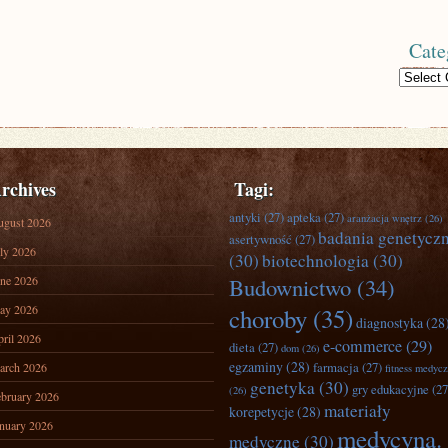
Cate
Categories
rchives
Tagi:
antyki
(27)
apteka
(27)
aranżacja wnętrz
(26)
ugust 2026
badania genetycz
asertywność
(27)
ly 2026
(30)
biotechnologia
(30)
ne 2026
Budownictwo
(34)
ay 2026
choroby
(35)
diagnostyka
(28
ril 2026
e-commerce
(29)
dieta
(27)
dom
(26)
egzaminy
(28)
farmacja
(27)
arch 2026
fitness medyc
genetyka
(30)
gry edukacyjne
(27
(26)
bruary 2026
materiały
korepetycje
(28)
nuary 2026
medycyna.
medyczne
(30)