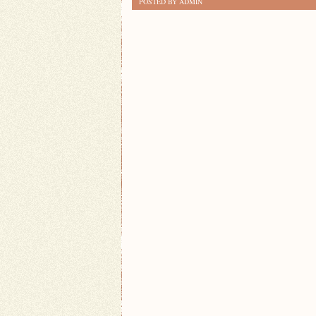
POSTED BY ADMIN
BUDOWAĆ
RELACJE
ZAWODOWE
W
MIEJSCU
PRACY