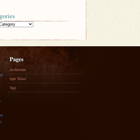
gories
Pages
Archiwum
ne
Spis Treści
Tagi
)
zny
)