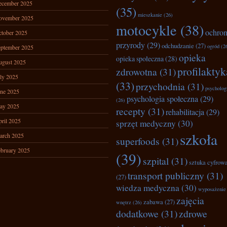
ecember 2025
(35)
mieszkanie
(26)
ovember 2025
motocykle
(38)
ochro
tober 2025
przyrody
(29)
odchudzanie
(27)
ogród
(2
ptember 2025
opieka
opieka społeczna
(28)
ugust 2025
profilaktyk
zdrowotna
(31)
ly 2025
(33)
przychodnia
(31)
psycholog
ne 2025
psychologia społeczna
(29)
(26)
ay 2025
recepty
(31)
rehabilitacja
(29)
ril 2025
sprzęt medyczny
(30)
szkoła
arch 2025
superfoods
(31)
bruary 2025
(39)
szpital
(31)
sztuka cyfrow
transport publiczny
(31)
(27)
wiedza medyczna
(30)
wyposażenie
zajęcia
zabawa
(27)
wnętrz
(26)
dodatkowe
(31)
zdrowe