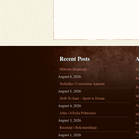
Recent Posts
A
Miłosne Inspiracje
A
August 6, 2026
Ju
Technika i Ustawienia Aparatu
Ju
August 5, 2026
M
Zrób To Sam – Sport w Domu
Ap
August 4, 2026
Atlas (Afryka Północna)
M
August 3, 2026
Fe
Recenzje i Rekomendacje
Ja
August 1, 2026