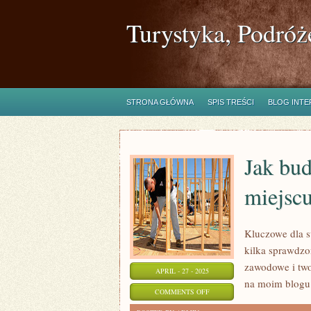
Turystyka, Podróż
STRONA GŁÓWNA
SPIS TREŚCI
BLOG INT
Jak bu
miejscu
Kluczowe dla s
kilka sprawdzo
zawodowe i two
APRIL - 27 - 2025
na moim blogu
ON
COMMENTS OFF
JAK