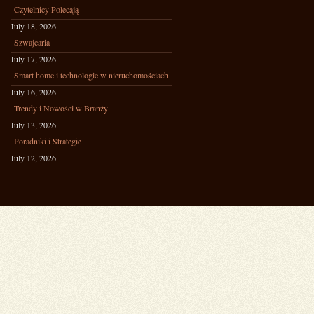
Czytelnicy Polecają
July 18, 2026
Szwajcaria
July 17, 2026
Smart home i technologie w nieruchomościach
July 16, 2026
Trendy i Nowości w Branży
July 13, 2026
Poradniki i Strategie
July 12, 2026