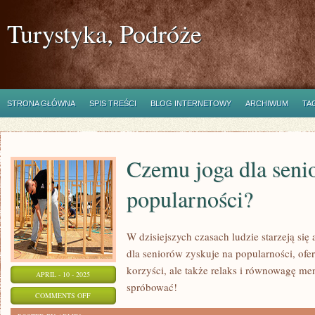
Turystyka, Podróże
STRONA GŁÓWNA
SPIS TREŚCI
BLOG INTERNETOWY
ARCHIWUM
TA
Czemu joga dla seni
popularności?
W dzisiejszych czasach ludzie starzeją się
dla seniorów zyskuje na popularności, ofer
korzyści, ale także relaks i równowagę me
APRIL - 10 - 2025
spróbować!
ON
COMMENTS OFF
CZEMU