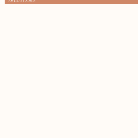
POSTED BY ADMIN
JOGA
DLA
SENIORÓW
ZYSKUJE
NA
POPULARNOŚCI?