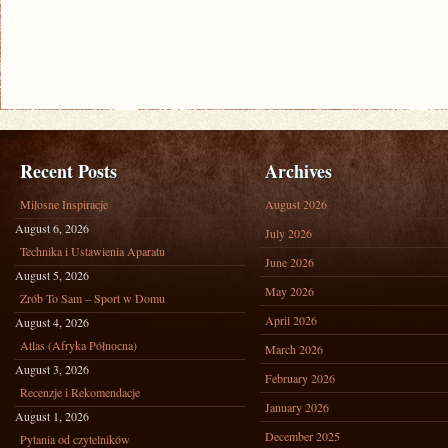
Recent Posts
Archives
Miłosne Inspiracje
August 2026
August 6, 2026
July 2026
Technika i Ustawienia Aparatu
June 2026
August 5, 2026
May 2026
Zrób To Sam – Sport w Domu
April 2026
August 4, 2026
Atlas (Afryka Północna)
March 2026
August 3, 2026
February 2026
Recenzje i Rekomendacje
January 2026
August 1, 2026
December 2025
Pytania od czytelników