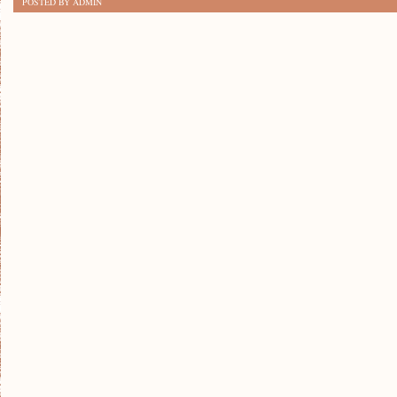
POSTED BY ADMIN
SKUTECZNIE
TRENOWAĆ
PSA:
PORADY
DLA
WŁAŚCICIELI