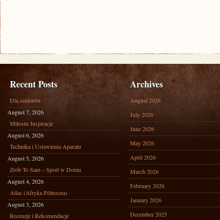
Recent Posts
Archives
Dla seniorów
August 2026
August 7, 2026
July 2026
Miłosne Inspiracje
June 2026
August 6, 2026
May 2026
Technika i Ustawienia Aparatu
April 2026
August 5, 2026
Zrób To Sam – Sport w Domu
March 2026
August 4, 2026
February 2026
Atlas (Afryka Północna)
January 2026
August 3, 2026
December 2025
Recenzje i Rekomendacje