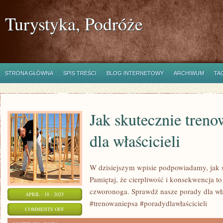
Turystyka, Podróże
STRONA GŁÓWNA
SPIS TREŚCI
BLOG INTERNETOWY
ARCHIWUM
TA
Jak skutecznie treno
dla właścicieli
W dzisiejszym wpisie podpowiadamy, jak s
Pamiętaj, że cierpliwość i konsekwencja t
czworonoga. Sprawdź nasze porady dla wła
APRIL - 18 - 2025
#trenowaniepsa #poradydlawłaścicieli
ON
COMMENTS OFF
JAK