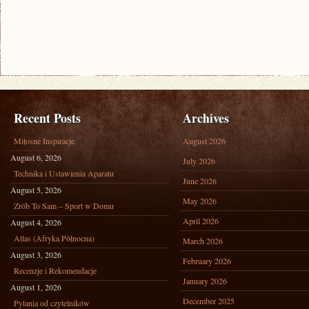
Recent Posts
Archives
Miłosne Inspiracje
August 2026
August 6, 2026
July 2026
Technika i Ustawienia Aparatu
June 2026
August 5, 2026
May 2026
Zrób To Sam – Sport w Domu
April 2026
August 4, 2026
Atlas (Afryka Północna)
March 2026
August 3, 2026
February 2026
Recenzje i Rekomendacje
January 2026
August 1, 2026
December 2025
Pytania od czytelników