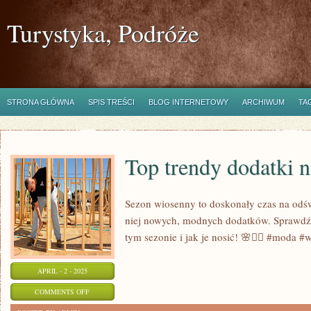
Turystyka, Podróże
STRONA GŁÓWNA
SPIS TREŚCI
BLOG INTERNETOWY
ARCHIWUM
TA
Top trendy dodatki 
Sezon wiosenny to doskonały czas na odśw
niej nowych, modnych dodatków. Sprawdź,
tym sezonie i jak je nosić! 🌸💁‍♀️ #moda #
APRIL - 2 - 2025
ON
COMMENTS OFF
TOP