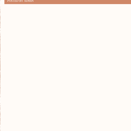
POSTED BY ADMIN
TRENDY
DODATKI
NA
WIOSNĘ!