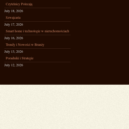
Czytelnicy Polecają
July 18, 2026
Szwajcaria
July 17, 2026
Smart home i technologie w nieruchomościach
July 16, 2026
Trendy i Nowości w Branży
July 13, 2026
Poradniki i Strategie
July 12, 2026