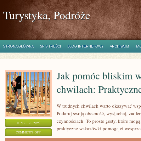
Turystyka, Podróże
STRONA GŁÓWNA
SPIS TREŚCI
BLOG INTERNETOWY
ARCHIWUM
TA
Jak pomóc bliskim w
chwilach: Praktyczn
W trudnych chwilach warto okazywać wspa
Podaruj swoją obecność, wysłuchaj, zaof
czynnościach. To proste gesty, które mogą
JUNE - 12 - 2025
praktyczne wskazówki pomogą ci wesprzeć
ON
COMMENTS OFF
JAK