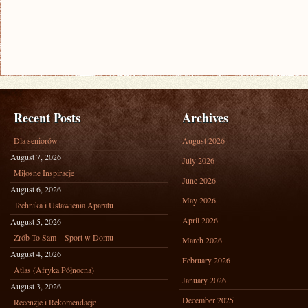
Recent Posts
Archives
Dla seniorów
August 2026
August 7, 2026
July 2026
Miłosne Inspiracje
June 2026
August 6, 2026
May 2026
Technika i Ustawienia Aparatu
April 2026
August 5, 2026
Zrób To Sam – Sport w Domu
March 2026
August 4, 2026
February 2026
Atlas (Afryka Północna)
January 2026
August 3, 2026
December 2025
Recenzje i Rekomendacje