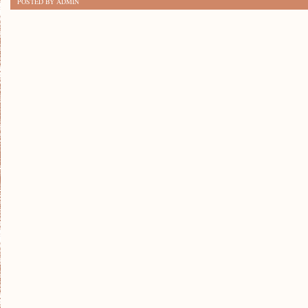
POSTED BY ADMIN
POMÓC
BLISKIM
W
TRUDNYCH
CHWILACH:
PRAKTYCZNE
WSKAZÓWKI