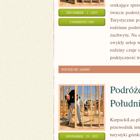
szukające spra
świecie podróż
DECEMBER - 1 - 2025
Turystycznie p
ON
COMMENTS OFF
rodzinne podró
BOŚNIA
zachwytu. Na s
I
zwykły urlop w
HERCEGOWINA
rodziny czuje s
I
praktyczność tr
HOLANDIA
POSTED BY ADMIN
Podróż
Połudn
KarpackiLas.pl 
przewodnik int
turystyki górsk
NOVEMBER - 29 - 2025