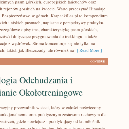
zimych pasm górskich, europejskich łańcuchów oraz
ch rejonów górskich na świecie. Warto przeczytać Himalaje
i Bezpieczeństwo w górach. KarpackiLas.pl to kompendium
ich i niskich pasmach, napisane z perspektywy praktyka.
szczegółowe opisy tras, charakterystykę pasm górskich,
zówki dotyczące przygotowania do trekkingu, a także
acje z wędrówek. Strona koncentruje się nie tylko na
h, takich jak Bieszczady, ale również na
[ Read More ]
CONTINUE
logia Odchudzania i
anie Okołotreningowe
wacyjny przewodnik w sieci, który w całości poświęcony
i funkcjonalnemu oraz praktycznym zestawom ruchowym dla
estrzeń, gdzie nowicjusz i praktykujący od lat miłośnik
prawdzone pomysły na trening, informacje oraz motywację