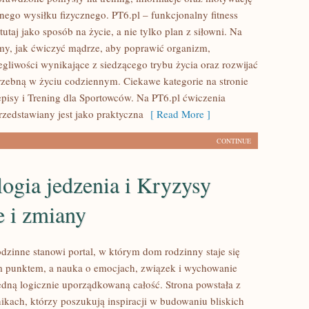
nego wysiłku fizycznego. PT6.pl – funkcjonalny fitness
tutaj jako sposób na życie, a nie tylko plan z siłowni. Na
emy, jak ćwiczyć mądrze, aby poprawić organizm,
egliwości wynikające z siedzącego trybu życia oraz rozwijać
zebną w życiu codziennym. Ciekawe kategorie na stronie
episy i Trening dla Sportowców. Na PT6.pl ćwiczenia
rzedstawiany jest jako praktyczna
[ Read More ]
CONTINUE
ogia jedzenia i Kryzysy
e i zmiany
dzinne stanowi portal, w którym dom rodzinny staje się
m punktem, a nauka o emocjach, związek i wychowanie
jedną logicznie uporządkowaną całość. Strona powstała z
nikach, którzy poszukują inspiracji w budowaniu bliskich