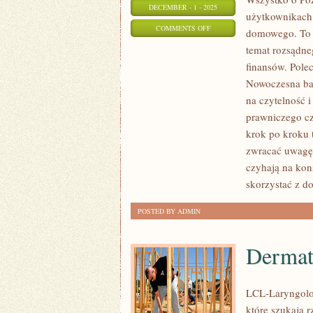
DECEMBER - 1 - 2025
użytkownikach,
ON
COMMENTS OFF
domowego. To p
STARTUPY
temat rozsądne
I
finansów. Pole
FINANSOWANIE
Nowoczesna ban
PRZEDSIĘBIORSTW
na czytelność 
I
prawniczego cz
krok po kroku 
WSZYSTKO
zwracać uwagę 
O
czyhają na ko
POŻYCZKACH
skorzystać z d
POSTED BY ADMIN
Dermat
LCL-Laryngolog
które szukają r