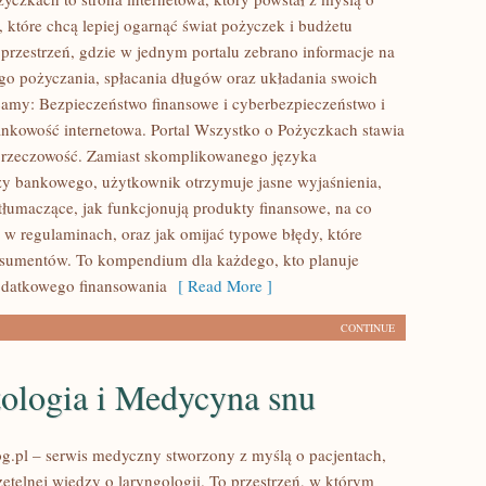
 które chcą lepiej ogarnąć świat pożyczek i budżetu
rzestrzeń, gdzie w jednym portalu zebrano informacje na
go pożyczania, spłacania długów oraz układania swoich
camy: Bezpieczeństwo finansowe i cyberbezpieczeństwo i
kowość internetowa. Portal Wszystko o Pożyczkach stawia
i rzeczowość. Zamiast skomplikowanego języka
y bankowego, użytkownik otrzymuje jasne wyjaśnienia,
tłumaczące, jak funkcjonują produkty finansowe, na co
w regulaminach, oraz jak omijać typowe błędy, które
nsumentów. To kompendium dla każdego, kto planuje
odatkowego finansowania
[ Read More ]
CONTINUE
ologia i Medycyna snu
.pl – serwis medyczny stworzony z myślą o pacjentach,
zetelnej wiedzy o laryngologii. To przestrzeń, w którym