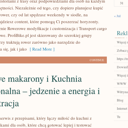
historiami z trasy oraz podpowiedziami dla osób na każdym
31
ętności. Niezależnie od tego, czy dopiero planujesz kupić
rower, czy od lat spędzasz weekendy w siodle, na
« Jul
najdziesz content, które pomogą Ci poszerzać horyzonty.
nie Rowerowe modyfikacje i customizacja i Transport cargo
Rekl
we. ProfiBike.pl jest skierowany do szerokiej grupy
rzy traktują rower zarówno jako narzędzie do
Więcej n
 się, jak i jako
[ Read More ]
Zobacz p
https://
CONTINUE
Dowiedz
 makarony i Kuchnia
Więcej 
WWW
nalna – jedzenie a energia i
Witryna
racja
Blog
Internet
Tu
 serwis z przepisami, który łączy miłość do kuchni z
kami dla osób, które chcą gotować lepiej i testować