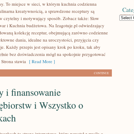
sy. To miejsce w sieci, w którym kuchnia codzienna
Cate
kulinarna kreatywnością, a sprawdzone receptury są
Categories
w czytelny i motywujący sposób. Zobacz także: Slow
war i Kuchnia budżetowa. Na Izagotuje.pl odwiedzający
dowaną kolekcję receptur, obejmującą zarówno codzienne
fektowne dania, idealne na uroczystości, przyjęcia czy
je. Każdy przepis jest opisany krok po kroku, tak aby
ełnie bez doświadczenia mógł na spokojnie przygotować
 Strona stawia
[ Read More ]
CONTINUE
y i finansowanie
ębiorstw i Wszystko o
kach
yczkach to strona internetowa, który powstał z myślą o