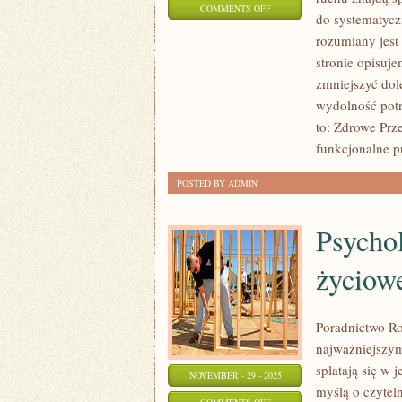
ON
COMMENTS OFF
do systematycz
PSYCHOLOGIA
rozumiany jest 
ODCHUDZANIA
stronie opisuj
I
zmniejszyć dol
ODŻYWIANIE
wydolność potr
OKOŁOTRENINGOWE
to: Zdrowe Prz
funkcjonalne p
POSTED BY ADMIN
Psychol
życiow
Poradnictwo Ro
najważniejszy
splatają się w 
NOVEMBER - 29 - 2025
myślą o czytel
ON