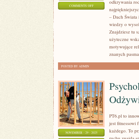
odkrywania rod
ON
COMMENTS OFF
najpiękniejszy
PODRÓŻE
– Dach Świata 
GÓRSKIE
wiedzy o wysok
PO
Znajdziesz tu 
AMERYCE
użyteczne wska
POŁUDNIOWEJ
motywujące rel
znanych pasmac
POSTED BY ADMIN
Psycho
Odżywi
PT6.pl to inno
jest fitnessow
każdego. To prz
NOVEMBER - 29 - 2025
ruchu znajdą s