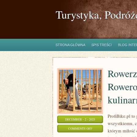
Turystyka, Podróż
STRONA GŁÓWNA
SPIS TREŚCI
BLOG INT
Rowerzy
Rowerow
kulinar
ProfiBike.pl t
DECEMBER - 2 - 2025
wszystkiemu, c
ON
COMMENTS OFF
którym miłość 
ROWERZYŚCI