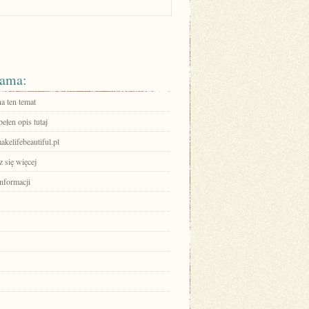
ama:
a ten temat
ełen opis tutaj
makelifebeautiful.pl
 się więcej
informacji