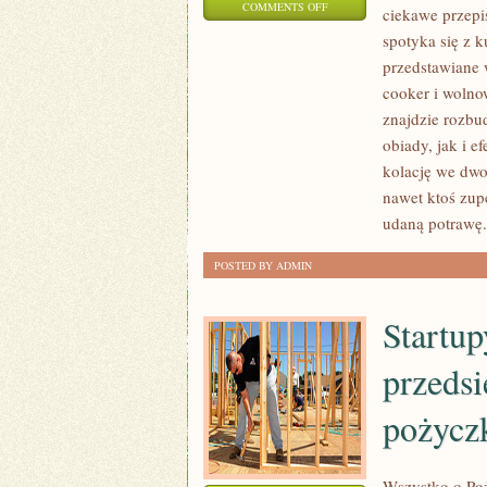
ON
COMMENTS OFF
ciekawe przepi
DOMOWE
spotyka się z 
MAKARONY
przedstawiane 
I
cooker i wolno
KUCHNIA
znajdzie rozbu
FUNKCJONALNA
obiady, jak i e
kolację we dwo
–
nawet ktoś zup
JEDZENIE
udaną potrawę.
A
ENERGIA
POSTED BY ADMIN
I
KONCENTRACJA
Startup
przedsi
pożycz
Wszystko o Poż