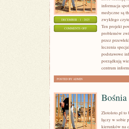
informacja spo
medyczne są t
zwykłego czyte
DECEMBER - 1 - 2025
Ten projekt po
ON
COMMENTS OFF
problemów zwią
DERMATOLOGIA
przez przewlek
I
leczenia specj
MEDYCYNA
podstawowe info
SNU
porządkują wie
centrum inform
POSTED BY ADMIN
Bośnia 
Zlotoloto.pl t
łączy w sobie 
kierunków na c