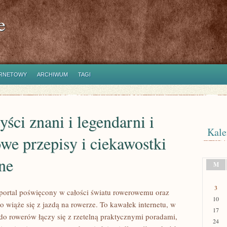
e
ERNETOWY
ARCHIWUM
TAGI
ści znani i legendarni i
Kale
e przepisy i ciekawostki
ne
M
3
o portal poświęcony w całości światu rowerowemu oraz
10
o wiąże się z jazdą na rowerze. To kawałek internetu, w
17
do rowerów łączy się z rzetelną praktycznymi poradami,
24