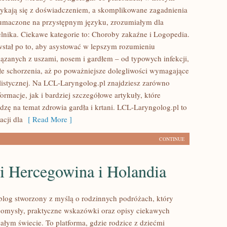
tykają się z doświadczeniem, a skomplikowane zagadnienia
łumaczone na przystępnym języku, zrozumiałym dla
lnika. Ciekawe kategorie to: Choroby zakaźne i Logopedia.
wstał po to, aby asystować w lepszym rozumieniu
zanych z uszami, nosem i gardłem – od typowych infekcji,
łe schorzenia, aż po poważniejsze dolegliwości wymagające
alistycznej. Na LCL-Laryngolog.pl znajdziesz zarówno
rmacje, jak i bardziej szczegółowe artykuły, które
dzę na temat zdrowia gardła i krtani. LCL-Laryngolog.pl to
acji dla
[ Read More ]
CONTINUE
i Hercegowina i Holandia
o blog stworzony z myślą o rodzinnych podróżach, który
pomysły, praktyczne wskazówki oraz opisy ciekawych
ałym świecie. To platforma, gdzie rodzice z dziećmi