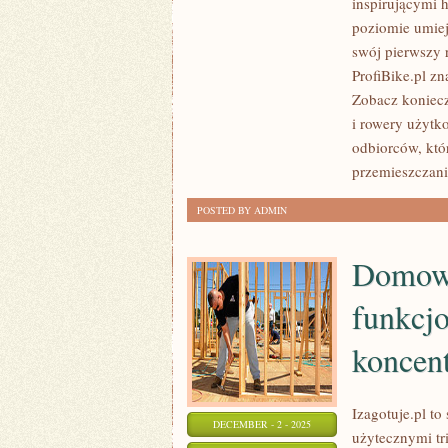
inspirującymi 
ZNANI
poziomie umiej
I
swój pierwszy 
LEGENDARNI
ProfiBike.pl z
I
Zobacz koniecz
i rowery użytko
ROWEROWE
odbiorców, któ
PRZEPISY
przemieszczania
I
CIEKAWOSTKI
POSTED BY ADMIN
KULINARNE
Domowe
funkcjo
koncent
Izagotuje.pl to
DECEMBER - 2 - 2025
użytecznymi tri