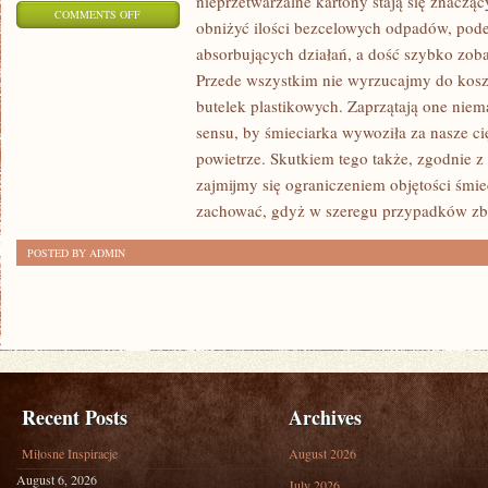
nieprzetwarzalne kartony stają się znaczą
ON
COMMENTS OFF
obniżyć ilości bezcelowych odpadów, pode
WSZELKI
absorbujących działań, a dość szybko zo
CZŁOWIEK,
Przede wszystkim nie wyrzucajmy do kosz
KTÓRY
butelek plastikowych. Zaprzątają one niem
TO
sensu, by śmieciarka wywoziła za nasze c
DOGLĄDA
powietrze. Skutkiem tego także, zgodnie z
I
zajmijmy się ograniczeniem objętości śmi
TROSZCZY
zachować, gdyż w szeregu przypadków zbi
SIĘ
POSTED BY ADMIN
O
WYGLĄD
MIESZKANIA
Recent Posts
Archives
Miłosne Inspiracje
August 2026
August 6, 2026
July 2026