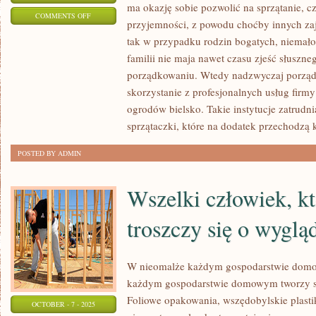
ma okazję sobie pozwolić na sprzątanie, c
ON
COMMENTS OFF
przyjemności, z powodu choćby innych zaję
DRZWI
tak w przypadku rodzin bogatych, niemało
SĄ
familii nie maja nawet czasu zjeść słuszne
PRZYMUSOWYM
porządkowaniu. Wtedy nadzwyczaj porząd
SZCZEGÓŁEM
skorzystanie z profesjonalnych usług firmy
JAKIEGOKOLWIEK
ogrodów bielsko. Takie instytucje zatrudn
BUDYNKU
sprzątaczki, które na dodatek przechodzą 
POSTED BY ADMIN
Wszelki człowiek, kt
troszczy się o wyglą
W nieomalże każdym gospodarstwie dom
każdym gospodarstwie domowym tworzy si
Foliowe opakowania, wszędobylskie plasti
OCTOBER - 7 - 2025