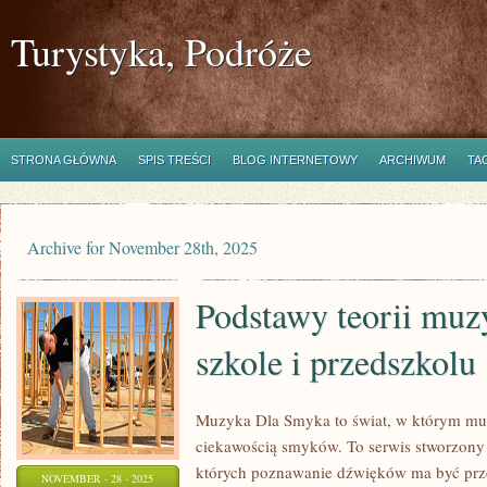
Turystyka, Podróże
STRONA GŁÓWNA
SPIS TREŚCI
BLOG INTERNETOWY
ARCHIWUM
TA
Archive for November 28th, 2025
Podstawy teorii muz
szkole i przedszkolu
Muzyka Dla Smyka to świat, w którym muz
ciekawością smyków. To serwis stworzony 
których poznawanie dźwięków ma być prz
NOVEMBER - 28 - 2025