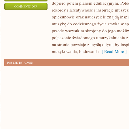
dopiero potem planem edukacyjnym. Pole
ON
COMMENTS OFF
rekordy i Kreatywność i inspiracje muzy
PODSTAWY
opiekunowie oraz nauczyciele znajdą inspi
TEORII
muzykę do codziennego życia smyka w sp
MUZYKI
przede wszystkim skrojony do jego możli
I
połączenie świadomego umuzykalniania z
MUZYKA
na stronie powstaje z myślą o tym, by ins
W
muzykowania, budowania
[ Read More ]
SZKOLE
POSTED BY ADMIN
I
PRZEDSZKOLU