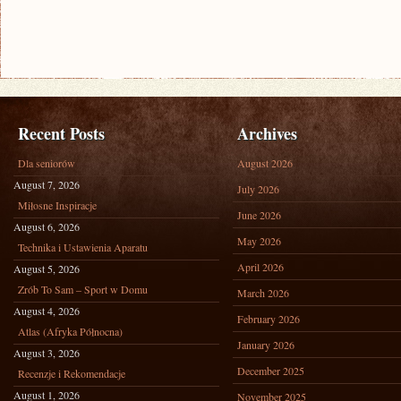
Recent Posts
Archives
Dla seniorów
August 2026
August 7, 2026
July 2026
Miłosne Inspiracje
June 2026
August 6, 2026
May 2026
Technika i Ustawienia Aparatu
April 2026
August 5, 2026
Zrób To Sam – Sport w Domu
March 2026
August 4, 2026
February 2026
Atlas (Afryka Północna)
January 2026
August 3, 2026
December 2025
Recenzje i Rekomendacje
August 1, 2026
November 2025