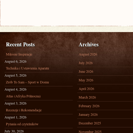
Recent Posts
Archives
Miłosne Inspiracje
August 2026
August 6, 2026
July 2026
Technika i Ustawienia Aparatu
June 2026
August 5, 2026
May 2026
Zrób To Sam – Sport w Domu
April 2026
August 4, 2026
Atlas (Afryka Północna)
March 2026
August 3, 2026
February 2026
Recenzje i Rekomendacje
January 2026
August 1, 2026
December 2025
Pytania od czytelników
July 30, 2026
November 2025