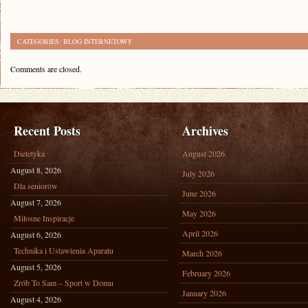
CATEGORIES:
BLOG INTERNETOWY
Comments are closed.
Recent Posts
Archives
Dietetyka
August 2026
August 8, 2026
July 2026
Dla seniorów
June 2026
August 7, 2026
May 2026
Miłosne Inspiracje
April 2026
August 6, 2026
Technika i Ustawienia Aparatu
March 2026
August 5, 2026
February 2026
Zrób To Sam – Sport w Domu
January 2026
August 4, 2026