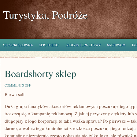
Turystyka, Podróże
STRONA GŁÓWNA
SPIS TREŚCI
BLOG INTERNETOWY
ARCHIWUM
TA
Boardshorty sklep
ON
COMMENTS OFF
BOARDSHORTY
Barwa sali
SKLEP
Duża grupa fanatyków akcesoriów reklamowych poszukuje tego typu 
troszczą się o kampanię reklamową. Z jakiej przyczyny etykiety l
długopisy z logo korporacji to taka ważka sprawa? Po pierwsze – tak
darmo, a wobec tego kontrahenci z rozkoszą poszukują tego rodzaju 
komunijny niezmiernie często pokazują nie tylko logo, ale również n