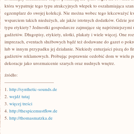
która wypatruje tego typu atrakcyjnych wlepek to oszałamiająca sza
egzemplarz do swojej kolekcji. Nie można wobec tego lekceważyć kw
wsparciem takich niedużych, ale jakże istotnych dodatków. Gdzie jes
typu etykiety? Jednostki gospodarcze zajmujące się najróżniejszymi
gadżetów. Długopisy, etykiety, ulotki, plakaty i wiele więcej. One r
imprezach, eventach służbowych bądź też dodawane do gazet o pokre
lub w innym przypadku jej działanie. Niekiedy entuzjaści piszą do fi
gadżetów reklamowych. Próbując poprawnie ozdobić dom w wielu 
dekoracje jako urozmaicenie szarych oraz nudnych wnętrz.
źródło:
———————————
1.
http://synthetic-sounds.de
2.
wejdź tutaj
3.
więcej treści
4.
http://thespicemustflow.de
5.
http://thomasmatzka.de