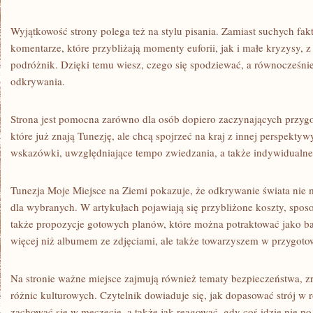
Wyjątkowość strony polega też na stylu pisania. Zamiast suchych fa
komentarze, które przybliżają momenty euforii, jak i małe kryzysy, 
podróżnik. Dzięki temu wiesz, czego się spodziewać, a równocześni
odkrywania.
Strona jest pomocna zarówno dla osób dopiero zaczynających przygod
które już znają Tunezję, ale chcą spojrzeć na kraj z innej perspekty
wskazówki, uwzględniające tempo zwiedzania, a także indywidualne
Tunezja Moje Miejsce na Ziemi pokazuje, że odkrywanie świata nie 
dla wybranych. W artykułach pojawiają się przybliżone koszty, spos
także propozycje gotowych planów, które można potraktować jako ba
więcej niż albumem ze zdjęciami, ale także towarzyszem w przygoto
Na stronie ważne miejsce zajmują również tematy bezpieczeństwa, z
różnic kulturowych. Czytelnik dowiaduje się, jak dopasować strój w 
zachować się w meczecie, a także jak reagować, gdy coś idzie nie po 