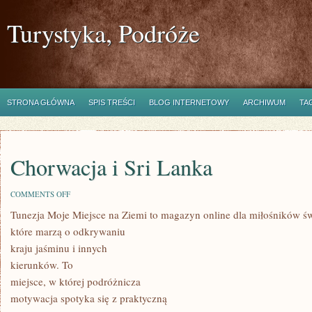
Turystyka, Podróże
STRONA GŁÓWNA
SPIS TREŚCI
BLOG INTERNETOWY
ARCHIWUM
TA
Chorwacja i Sri Lanka
ON
COMMENTS OFF
CHORWACJA
Tunezja Moje Miejsce na Ziemi to magazyn online dla miłośników św
I
SRI
które marzą o odkrywaniu
LANKA
kraju jaśminu i innych
kierunków. To
miejsce, w której podróżnicza
motywacja spotyka się z praktyczną