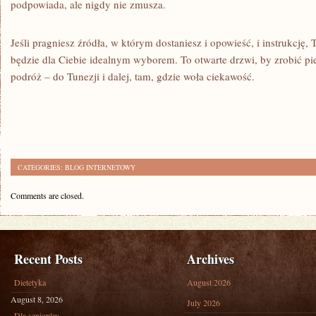
podpowiada, ale nigdy nie zmusza.
Jeśli pragniesz źródła, w którym dostaniesz i opowieść, i instrukcję
będzie dla Ciebie idealnym wyborem. To otwarte drzwi, by zrobić pi
podróż – do Tunezji i dalej, tam, gdzie woła ciekawość.
CATEGORIES:
BLOG INTERNETOWY
Comments are closed.
Recent Posts
Archives
Dietetyka
August 2026
August 8, 2026
July 2026
Dla seniorów