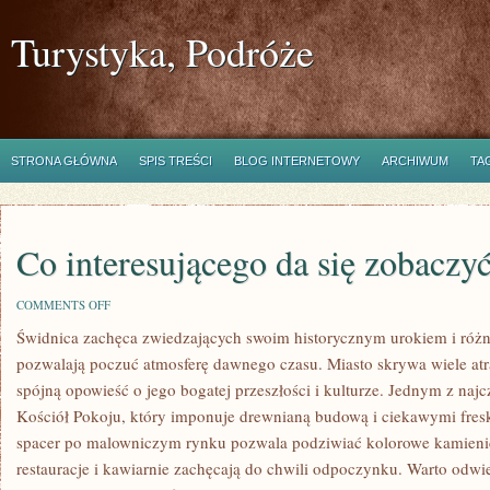
Turystyka, Podróże
STRONA GŁÓWNA
SPIS TREŚCI
BLOG INTERNETOWY
ARCHIWUM
TA
Co interesującego da się zobaczy
ON
COMMENTS OFF
CO
Świdnica zachęca zwiedzających swoim historycznym urokiem i różno
INTERESUJĄCEGO
DA
pozwalają poczuć atmosferę dawnego czasu. Miasto skrywa wiele atra
SIĘ
ZOBACZYĆ
spójną opowieść o jego bogatej przeszłości i kulturze. Jednym z najc
W
Kościół Pokoju, który imponuje drewnianą budową i ciekawymi fre
ŚWIDNICY
spacer po malowniczym rynku pozwala podziwiać kolorowe kamienice
restauracje i kawiarnie zachęcają do chwili odpoczynku. Warto odwie