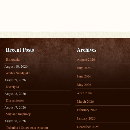
Recent Posts
Archives
Hiszpania
August 2026
August 10, 2026
July 2026
Arabia Saudyjska
June 2026
August 9, 2026
May 2026
Dietetyka
April 2026
August 8, 2026
Dla seniorów
March 2026
August 7, 2026
February 2026
Miłosne Inspiracje
January 2026
August 6, 2026
December 2025
Technika i Ustawienia Aparatu