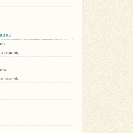
ama:
link
na stronę tutaj
teraz
aj więcej tutaj