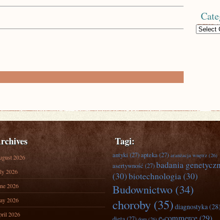
Cate
Categories
rchives
Tagi:
antyki
(27)
apteka
(27)
aranżacja wnętrz
(26)
ugust 2026
badania genetycz
asertywność
(27)
ly 2026
(30)
biotechnologia
(30)
ne 2026
Budownictwo
(34)
ay 2026
choroby
(35)
diagnostyka
(28
ril 2026
e-commerce
(29)
dieta
(27)
dom
(26)