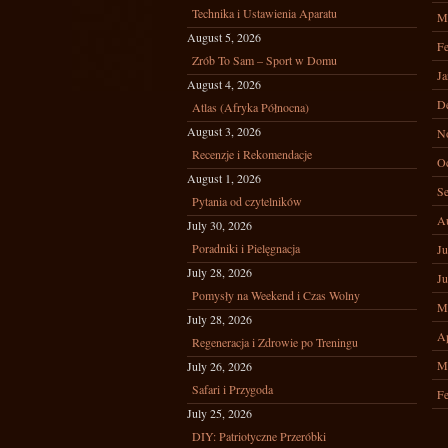
Technika i Ustawienia Aparatu
M
August 5, 2026
Fe
Zrób To Sam – Sport w Domu
Ja
August 4, 2026
D
Atlas (Afryka Północna)
August 3, 2026
N
Recenzje i Rekomendacje
Oc
August 1, 2026
Se
Pytania od czytelników
A
July 30, 2026
Poradniki i Pielęgnacja
Ju
July 28, 2026
Ju
Pomysły na Weekend i Czas Wolny
M
July 28, 2026
Ap
Regeneracja i Zdrowie po Treningu
M
July 26, 2026
Safari i Przygoda
Fe
July 25, 2026
DIY: Patriotyczne Przeróbki