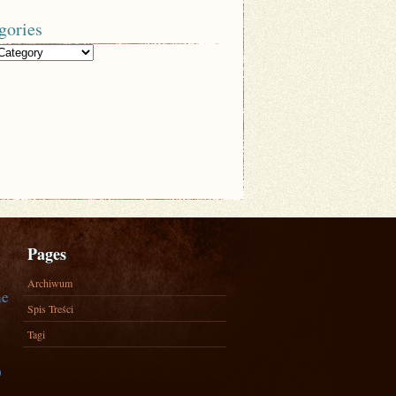
gories
Pages
Archiwum
ne
Spis Treści
Tagi
)