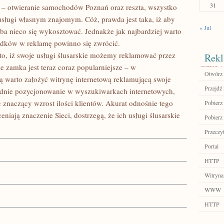
31
ług – otwieranie samochodów Poznań oraz reszta, wszystko
usługi własnym znajomym. Cóż, prawda jest taka, iż aby
« Jul
zeba nieco się wykosztować. Jednakże jak najbardziej warto
dków w reklamę powinno się zwrócić.
to, iż swoje usługi ślusarskie możemy reklamować przez
Rekl
e zamka jest teraz coraz popularniejsze – w
Otwórz 
 warto założyć witrynę internetową reklamującą swoje
Przejdź 
iednie pozycjonowanie w wyszukiwarkach internetowych,
 znaczący wzrost ilości klientów. Akurat odnośnie tego
Pobierz
niają znaczenie Sieci, dostrzegą, że ich usługi ślusarskie
Pobierz 
Przeczyt
Portal
HTTP
Witryna
WWW
HTTP