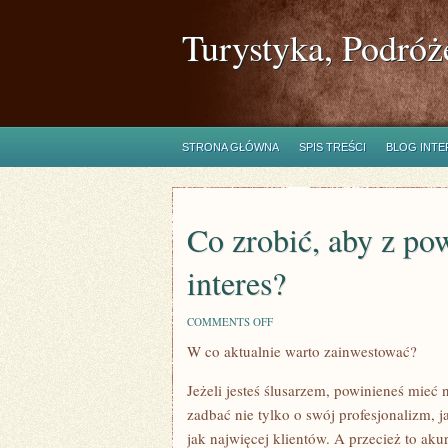
Turystyka, Podróż
STRONA GŁÓWNA
SPIS TREŚCI
BLOG INT
Co zrobić, aby z p
interes?
ON
COMMENTS OFF
CO
W co aktualnie warto zainwestować?
ZROBIĆ,
ABY
Z
Jeżeli jesteś ślusarzem, powinieneś mieć
POWODZENIEM
PROWADZIĆ
zadbać nie tylko o swój profesjonalizm, 
WŁASNY
jak najwięcej klientów. A przecież to aku
INTERES?