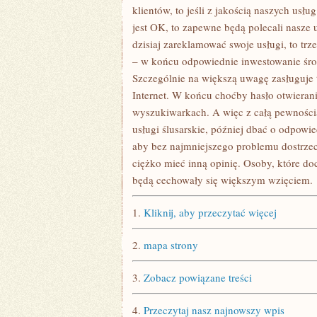
klientów, to jeśli z jakością naszych us
jest OK, to zapewne będą polecali nasze 
dzisiaj zareklamować swoje usługi, to tr
– w końcu odpowiednie inwestowanie śro
Szczególnie na większą uwagę zasługuje 
Internet. W końcu choćby hasło otwierani
wyszukiwarkach. A więc z całą pewnością
usługi ślusarskie, później dbać o odpow
aby bez najmniejszego problemu dostrzec
ciężko mieć inną opinię. Osoby, które doce
będą cechowały się większym wzięciem.
1.
Kliknij, aby przeczytać więcej
2.
mapa strony
3.
Zobacz powiązane treści
4.
Przeczytaj nasz najnowszy wpis