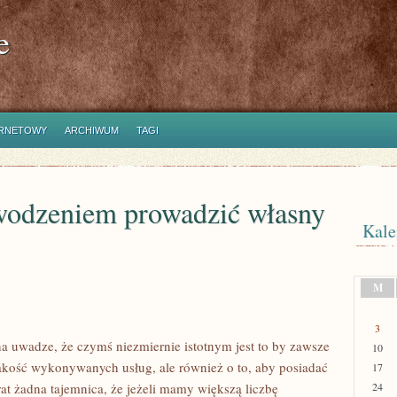
e
ERNETOWY
ARCHIWUM
TAGI
owodzeniem prowadzić własny
Kale
M
3
 na uwadze, że czymś niezmiernie istotnym jest to by zawsze
10
jakość wykonywanych usług, ale również o to, aby posiadać
17
rat żadna tajemnica, że jeżeli mamy większą liczbę
24