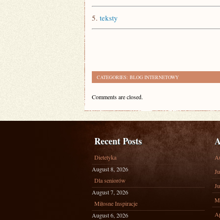
5.
teksty
CATEGORIES:
BLOG INTERNETOWY
Comments are closed.
Recent Posts
A
Dietetyka
A
August 8, 2026
Ju
Dla seniorów
Ju
August 7, 2026
M
Miłosne Inspiracje
Ap
August 6, 2026