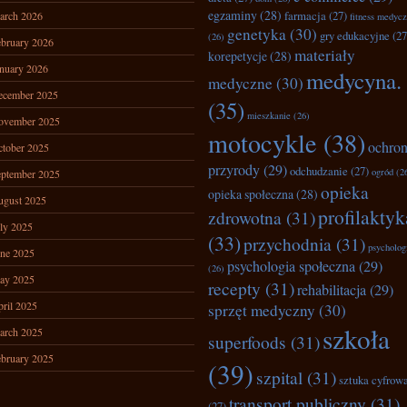
egzaminy
(28)
farmacja
(27)
arch 2026
fitness medyc
genetyka
(30)
gry edukacyjne
(27
(26)
bruary 2026
materiały
korepetycje
(28)
nuary 2026
medycyna.
medyczne
(30)
ecember 2025
(35)
mieszkanie
(26)
ovember 2025
motocykle
(38)
ochro
tober 2025
przyrody
(29)
odchudzanie
(27)
ogród
(2
ptember 2025
opieka
opieka społeczna
(28)
ugust 2025
profilaktyk
zdrowotna
(31)
ly 2025
(33)
przychodnia
(31)
psycholog
ne 2025
psychologia społeczna
(29)
(26)
ay 2025
recepty
(31)
rehabilitacja
(29)
ril 2025
sprzęt medyczny
(30)
szkoła
arch 2025
superfoods
(31)
bruary 2025
(39)
szpital
(31)
sztuka cyfrow
transport publiczny
(31)
(27)