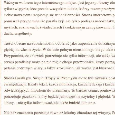
Ważnym walorem tego internetowego miejsca jest jego społeczny chara
tylko świątynia, lecz przede wszystkim ludzie, którzy razem przeżyw
siebie nawzajem i wspierają się w codzienności. Strona internetowa 
ponieważ przypomina, że parafia żyje nie tylko podczas nabożeństw
myślach, rozmowach, świadectwach i codziennym zaangażowaniu. To
ducha wspólnoty.
Treści obecne na stronie można odbierać jako zaproszenie do zatrzym
głębiej na własne życie. W świecie pełnym nieustannego biegu takie
Przypomina, że człowiek potrzebuje nie tylko informacji, ale także
serwis parafialny może pełnić rolę cichego przewodnika, który pom
pytania dotyczące wiary, a także zrozumieć, jak ważna jest bliskość 
Strona Parafii pw. Świętej Trójcy w Przemyślu może być również pos
ewangelizacji. Każdy tekst, każda publikacja, każda refleksja i każd
odwiedzających impulsem do przemiany. To bardzo cenne, ponieważ
potrzebuje przekazu, który będzie jednocześnie czytelny i głęboki. W
strony – nie tylko informować, ale także budzić sumienie.
Nie bez znaczenia pozostaje również lokalny charakter tej witryny. P