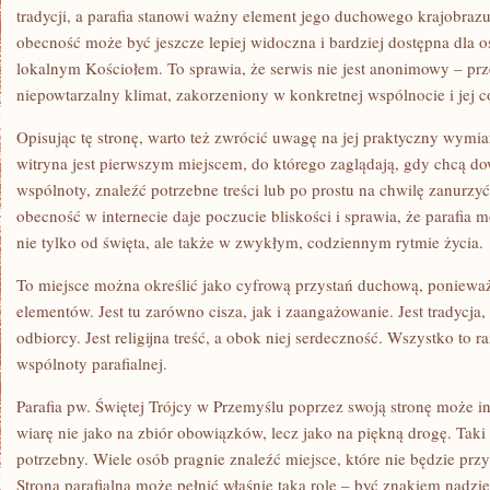
tradycji, a parafia stanowi ważny element jego duchowego krajobrazu.
obecność może być jeszcze lepiej widoczna i bardziej dostępna dla o
lokalnym Kościołem. To sprawia, że serwis nie jest anonimowy – pr
niepowtarzalny klimat, zakorzeniony w konkretnej wspólnocie i jej 
Opisując tę stronę, warto też zwrócić uwagę na jej praktyczny wymiar
witryna jest pierwszym miejscem, do którego zaglądają, gdy chcą dow
wspólnoty, znaleźć potrzebne treści lub po prostu na chwilę zanurzyć
obecność w internecie daje poczucie bliskości i sprawia, że parafia
nie tylko od święta, ale także w zwykłym, codziennym rytmie życia.
To miejsce można określić jako cyfrową przystań duchową, poniewa
elementów. Jest tu zarówno cisza, jak i zaangażowanie. Jest tradycja,
odbiorcy. Jest religijna treść, a obok niej serdeczność. Wszystko to 
wspólnoty parafialnej.
Parafia pw. Świętej Trójcy w Przemyślu poprzez swoją stronę może in
wiarę nie jako na zbiór obowiązków, lecz jako na piękną drogę. Taki 
potrzebny. Wiele osób pragnie znaleźć miejsce, które nie będzie prz
Strona parafialna może pełnić właśnie taką rolę – być znakiem nadzie