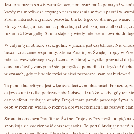
Jest to zarazem serwis wartościowy, ponieważ może pomagać w cod
każdy ma możliwość częstego uczestniczenia w życiu parafii w wymia
stronie internetowej może pozostać blisko tego, co dla niego ważne. 
którzy szukają umocnienia, potrzebują chwili skupienia albo chcą zna
rozumieć Ewangelię. Strona staje się wtedy miejscem powrotu do tego
W całym tym obrazie szczególnie wyraźna jest czytelność. Nie chodzi
treści i znaczenie wspólnoty. Strona Parafii pw. Świętej Trójcy w Pr
miejsce wewnętrznego wyciszenia, w której wszystko prowadzi do j
choć na chwilę zatrzymać się, pomyśleć, pomodlić i odzyskać duch
w czasach, gdy tak wiele treści w sieci rozprasza, zamiast budować.
Ta parafialna witryna jest więc świadectwem obecności. Pokazuje, że
człowieka nie tylko podczas nabożeństw, ale także wtedy, gdy ten s
czy telefonu, szukając otuchy. Dzięki temu parafia pozostaje żywa, a
osób w różnym wieku, o różnych doświadczeniach i na różnych eta
Strona internetowa Parafii pw. Świętej Trójcy w Przemyślu to piękna
spotykają się codzienność chrześcijańska. To portal budujący więź, 
jak ważne są modlitwa. Dla jednych będzie to praktyczny punkt odnie