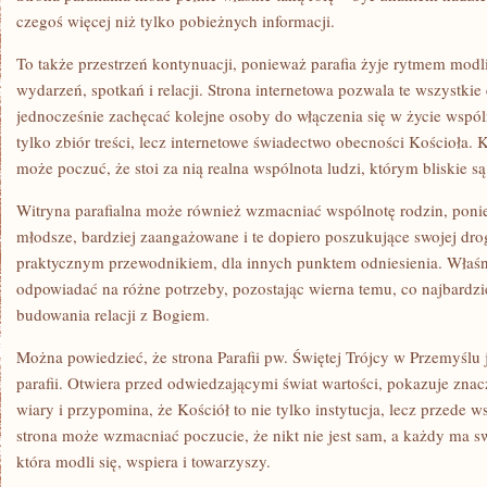
czegoś więcej niż tylko pobieżnych informacji.
To także przestrzeń kontynuacji, ponieważ parafia żyje rytmem modl
wydarzeń, spotkań i relacji. Strona internetowa pozwala te wszystki
jednocześnie zachęcać kolejne osoby do włączenia się w życie wspóln
tylko zbiór treści, lecz internetowe świadectwo obecności Kościoła. 
może poczuć, że stoi za nią realna wspólnota ludzi, którym bliskie s
Witryna parafialna może również wzmacniać wspólnotę rodzin, ponie
młodsze, bardziej zaangażowane i te dopiero poszukujące swojej dro
praktycznym przewodnikiem, dla innych punktem odniesienia. Właśnie 
odpowiadać na różne potrzeby, pozostając wierna temu, co najbardzie
budowania relacji z Bogiem.
Można powiedzieć, że strona Parafii pw. Świętej Trójcy w Przemyślu
parafii. Otwiera przed odwiedzającymi świat wartości, pokazuje zn
wiary i przypomina, że Kościół to nie tylko instytucja, lecz przede 
strona może wzmacniać poczucie, że nikt nie jest sam, a każdy ma s
która modli się, wspiera i towarzyszy.