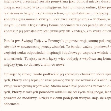
internetowa przestrzeń została pomyślana jako pomost między duszpa
chcą uczestniczyć w życiu religijnym. Jest to miejsce online, który
codziennym biegu, przypomina o tym, co najistotniejsze, i pokazuje, 
kończy się na murach świątyni, lecz trwa każdego dnia – w domu, w p
innymi ludźmi. Dzięki takiej formie obecności w sieci parafia staje się
kontakt z jej przesłaniem jest łatwiejszy dla każdego, kto szuka otuch
Parafia pw. Świętej Trójcy w Przemyślu poprzez swoją stronę pokazu
również w nowoczesnej rzeczywistości. To bardzo ważne, ponieważ 
częściej szuka odpowiedzi, inspiracji i duchowego wsparcia właśnie 
w internecie. Tutejszy serwis łączy więc tradycję z współczesną fo
między tym, co dawne, a tym, co nowe.
Opisując tę stronę, warto podkreślić jej spokojny charakter, która spr
tych, którzy chcą lepiej poznać prawdę wiary, ale również dla osób,
swoją wewnętrzną wędrówkę. Strona może być pomocna zarówno dla g
tych, którzy z różnych powodów oddalili się od życia religijnego, le
powrotu do modlitwy. Dzięki takiemu podejściu witryna staje się z
obecności.