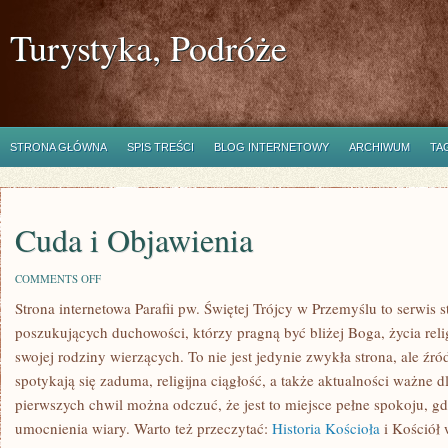
Turystyka, Podróże
STRONA GŁÓWNA
SPIS TREŚCI
BLOG INTERNETOWY
ARCHIWUM
TA
Cuda i Objawienia
ON
COMMENTS OFF
CUDA
Strona internetowa Parafii pw. Świętej Trójcy w Przemyślu to serwis
I
OBJAWIENIA
poszukujących duchowości, którzy pragną być bliżej Boga, życia rel
swojej rodziny wierzących. To nie jest jedynie zwykła strona, ale źró
spotykają się zaduma, religijna ciągłość, a także aktualności ważne d
pierwszych chwil można odczuć, że jest to miejsce pełne spokoju, g
umocnienia wiary. Warto też przeczytać:
Historia Kościoła
i Kościół 