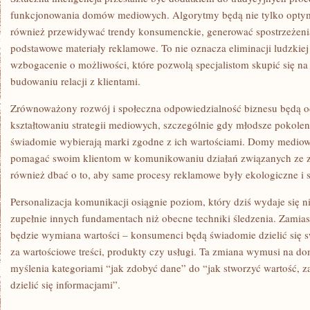
funkcjonowania domów mediowych. Algorytmy będą nie tylko optym
również przewidywać trendy konsumenckie, generować spostrzeżenia 
podstawowe materiały reklamowe. To nie oznacza eliminacji ludzkiej k
wzbogacenie o możliwości, które pozwolą specjalistom skupić się na
budowaniu relacji z klientami.
Zrównoważony rozwój i społeczna odpowiedzialność biznesu będą o
kształtowaniu strategii mediowych, szczególnie gdy młodsze pokole
świadomie wybierają marki zgodne z ich wartościami. Domy mediowe
pomagać swoim klientom w komunikowaniu działań związanych ze
również dbać o to, aby same procesy reklamowe były ekologiczne i 
Personalizacja komunikacji osiągnie poziom, który dziś wydaje się n
zupełnie innych fundamentach niż obecne techniki śledzenia. Zamiast
będzie wymiana wartości – konsumenci będą świadomie dzielić się 
za wartościowe treści, produkty czy usługi. Ta zmiana wymusi na d
myślenia kategoriami “jak zdobyć dane” do “jak stworzyć wartość, 
dzielić się informacjami”.