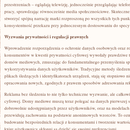
przestrzeniach – oglądają telewizję, jednocześnie przeglądając telefo
pracy, sprawdzając równocześnie media społecznościowe. Skuteczn
stworzyć spójną narrację marki rozproszoną po wszystkich tych punk
konsystentność przekazu przy jednoczesnym dostosowaniu do specy
Wyzwania prywatności i regulacji prawnych
Wprowadzenie rozporządzenia o ochronie danych osobowych oraz r
konsumentów w kwestii prywatności cyfrowej wywołały prawdziwe tr
domów mediowych, zmuszając do fundamentalnego przemyślenia spo
wykorzystywania danych użytkowników. Tradycyjne metody śledzen
plikach śledzących i identyfikatorach urządzeń, stają się stopniowo
opracowania nowych, zgodnych z prawem sposobów adresowania re
Reklama bez śledzenia to nie tylko techniczne wyzwanie, ale całkowi
cyfrowej. Domy mediowe muszą teraz polegać na danych pierwszej st
dobrowolnie udostępnianych przez użytkowników, oraz na modelach
przewidują zachowania na podstawie anonimowych wzorców. To ozn
budowanie bezpośrednich relacji z konsumentami i tworzenie wartośc
które użytkownicy skłonni są dzielić się swoimi preferencjami.