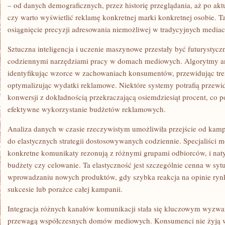
– od danych demograficznych, przez historię przeglądania, aż po aktu
czy warto wyświetlić reklamę konkretnej marki konkretnej osobie. T
osiągnięcie precyzji adresowania niemożliwej w tradycyjnych mediac
Sztuczna inteligencja i uczenie maszynowe przestały być futurystycz
codziennymi narzędziami pracy w domach mediowych. Algorytmy ana
identyfikując wzorce w zachowaniach konsumentów, przewidując tre
optymalizując wydatki reklamowe. Niektóre systemy potrafią przew
konwersji z dokładnością przekraczającą osiemdziesiąt procent, co p
efektywne wykorzystanie budżetów reklamowych.
Analiza danych w czasie rzeczywistym umożliwiła przejście od kam
do elastycznych strategii dostosowywanych codziennie. Specjaliści 
konkretne komunikaty rezonują z różnymi grupami odbiorców, i nat
budżety czy celowanie. Ta elastyczność jest szczególnie cenna w sy
wprowadzaniu nowych produktów, gdy szybka reakcja na opinie r
sukcesie lub porażce całej kampanii.
Integracja różnych kanałów komunikacji stała się kluczowym wyzwa
przewagą współczesnych domów mediowych. Konsumenci nie żyją 