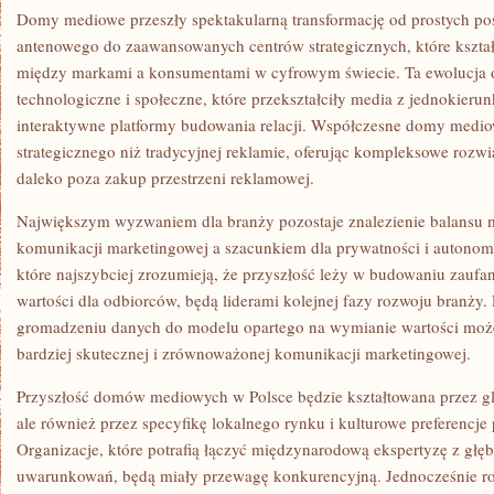
Domy mediowe przeszły spektakularną transformację od prostych p
antenowego do zaawansowanych centrów strategicznych, które kszta
między markami a konsumentami w cyfrowym świecie. Ta ewolucja o
technologiczne i społeczne, które przekształciły media z jednokie
interaktywne platformy budowania relacji. Współczesne domy mediow
strategicznego niż tradycyjnej reklamie, oferując kompleksowe rozw
daleko poza zakup przestrzeni reklamowej.
Największym wyzwaniem dla branży pozostaje znalezienie balansu 
komunikacji marketingowej a szacunkiem dla prywatności i autonom
które najszybciej zrozumieją, że przyszłość leży w budowaniu zaufan
wartości dla odbiorców, będą liderami kolejnej fazy rozwoju branży.
gromadzeniu danych do modelu opartego na wymianie wartości może
bardziej skutecznej i zrównoważonej komunikacji marketingowej.
Przyszłość domów mediowych w Polsce będzie kształtowana przez gl
ale również przez specyfikę lokalnego rynku i kulturowe preferencj
Organizacje, które potrafią łączyć międzynarodową ekspertyzę z gł
uwarunkowań, będą miały przewagę konkurencyjną. Jednocześnie ros