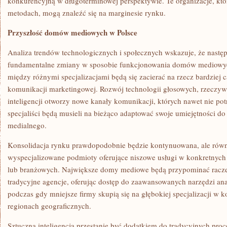
konkurencyjną w długoterminowej perspektywie. Te organizacje, któ
metodach, mogą znaleźć się na marginesie rynku.
Przyszłość domów mediowych w Polsce
Analiza trendów technologicznych i społecznych wskazuje, że następ
fundamentalne zmiany w sposobie funkcjonowania domów mediowych
między różnymi specjalizacjami będą się zacierać na rzecz bardziej 
komunikacji marketingowej. Rozwój technologii głosowych, rzeczywis
inteligencji otworzy nowe kanały komunikacji, których nawet nie pot
specjaliści będą musieli na bieżąco adaptować swoje umiejętności do
medialnego.
Konsolidacja rynku prawdopodobnie będzie kontynuowana, ale równ
wyspecjalizowane podmioty oferujące niszowe usługi w konkretnych
lub branżowych. Największe domy mediowe będą przypominać raczej
tradycyjne agencje, oferując dostęp do zaawansowanych narzędzi anal
podczas gdy mniejsze firmy skupią się na głębokiej specjalizacji w 
regionach geograficznych.
Sztuczna inteligencja przestanie być dodatkiem do tradycyjnych proc