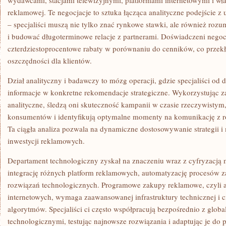
wydawcami, stacjami telewizyjnymi, platformami internetowymi i właś
reklamowej. Te negocjacje to sztuka łącząca analityczne podejście 
– specjaliści muszą nie tylko znać rynkowe stawki, ale również ro
i budować długoterminowe relacje z partnerami. Doświadczeni negoc
czterdziestoprocentowe rabaty w porównaniu do cenników, co przekł
oszczędności dla klientów.
Dział analityczny i badawczy to mózg operacji, gdzie specjaliści od 
informacje w konkretne rekomendacje strategiczne. Wykorzystując 
analityczne, śledzą oni skuteczność kampanii w czasie rzeczywistym
konsumentów i identyfikują optymalne momenty na komunikację z 
Ta ciągła analiza pozwala na dynamiczne dostosowywanie strategii i
inwestycji reklamowych.
Departament technologiczny zyskał na znaczeniu wraz z cyfryzacją
integrację różnych platform reklamowych, automatyzację procesów z
rozwiązań technologicznych. Programowe zakupy reklamowe, czyli 
internetowych, wymaga zaawansowanej infrastruktury technicznej i 
algorytmów. Specjaliści ci często współpracują bezpośrednio z glob
technologicznymi, testując najnowsze rozwiązania i adaptując je do 