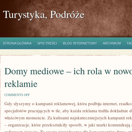
Turystyka, Podróże
STRONA GŁÓWNA
SPIS TREŚCI
BLOG INTERNETOWY
ARCHIWUM
TA
Domy mediowe – ich rola w nowo
reklamie
ON
COMMENTS OFF
DOMY
Gdy słyszymy o kampanii reklamowej, która podbija internet, rzadk
MEDIOWE
–
specjalistów pracujących w tle, aby każda reklama trafiła dokładnie
ICH
ROLA
właściwym momencie. Za kulisami najskuteczniejszych kampanii r
W
– organizacje, które przekształciły sposób, w jaki marki komunikują 
NOWOCZESNEJ
REKLAMIE
cyfrowym świecie. Te często niewidoczne dla konsumentów firmy st