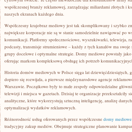
współczesnej branży reklamowej, zarządzając miliardami złotych i ks
naszych ekranach każdego dnia.
Współczesny krajobraz mediowy jest tak skomplikowany i szybko zmi
największe korporacje nie są w stanie samodzielnie nawigować po w
komunikacji. Platformy społecznościowe, wyszukiwarki, telewizja, ra
podcasty, transmisje strumieniowe – każdy z tych kanałów ma swoje 
grupy docelowe i optymalne strategie. Domy mediowe powstały jako
oferując markom kompleksową obsługę ich potrzeb komunikacyjnyc
Historia domów mediowych w Polsce sięga lat dziewięćdziesiątych,
dopiero się rozwijała, a pierwsze międzynarodowe agencje reklamow
Warszawie. Początkowo były to małe zespoły odpowiedzialne główn
telewizji i miejsca w gazetach. Dzisiaj te organizacje przekształciły
analityczne, które wykorzystują sztuczną inteligencję, analizę dany
optymalizacji wydatków reklamowych.
Różnorodność usług oferowanych przez współczesne
domy mediowe
tradycyjny zakup mediów. Obejmuje strategiczne planowanie kampan