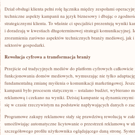
Dział obsługi klienta pełni rolę łącznika między zespołami operacy
techniczne aspekty kampanii na język biznesowy i dbając o zgodność
strategicznymi klienta. To właśnie ci specjaliści prezentują wyniki 
i doradzają w kwestiach długoterminowej strategii komunikacyjnej.
zrozumienia zarówno aspektów technicznych branży mediowej, jak i 
sektorów gospodarki.
Rewolucja cyfrowa a transformacja branży
Przejście od tradycyjnych mediów do platform cyfrowych całkowicie
funkcjonowania domów mediowych, wymuszając nie tylko adaptację 
fundamentalną zmianę myślenia o komunikacji marketingowej. Jesz
kampanii było procesem statycznym – ustalano budżet, wybierano m
reklamową i czekano na wyniki. Dzisiaj kampanie są dynamicznymi 
się w czasie rzeczywistym na podstawie napływających danych o z
Programowe zakupy reklamowe stały się prawdziwą rewolucją w zak
umożliwiając automatyczne licytowanie o przestrzeń reklamową w 
szczegółowego profilu użytkownika oglądającego daną stronę. System