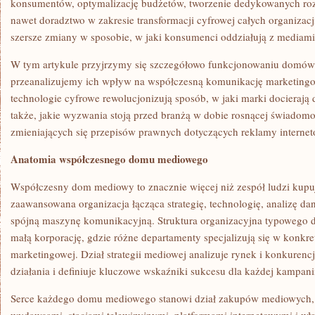
konsumentów, optymalizację budżetów, tworzenie dedykowanych roz
nawet doradztwo w zakresie transformacji cyfrowej całych organizacj
szersze zmiany w sposobie, w jaki konsumenci oddziałują z mediami
W tym artykule przyjrzymy się szczegółowo funkcjonowaniu domów
przeanalizujemy ich wpływ na współczesną komunikację marketingo
technologie cyfrowe rewolucjonizują sposób, w jaki marki docierają
także, jakie wyzwania stoją przed branżą w dobie rosnącej świadom
zmieniających się przepisów prawnych dotyczących reklamy internet
Anatomia współczesnego domu mediowego
Współczesny dom mediowy to znacznie więcej niż zespół ludzi kupu
zaawansowana organizacja łącząca strategię, technologię, analizę da
spójną maszynę komunikacyjną. Struktura organizacyjna typoweg
małą korporację, gdzie różne departamenty specjalizują się w konkr
marketingowej. Dział strategii mediowej analizuje rynek i konkurenc
działania i definiuje kluczowe wskaźniki sukcesu dla każdej kampani
Serce każdego domu mediowego stanowi dział zakupów mediowych, 