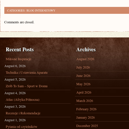
CATEGORIES:
BLOG INTERNETOWY
Comments are closed.
Recent Posts
Archives
Miłosne Inspiracje
August 2026
August 6, 2026
July 2026
Technika i Ustawienia Aparatu
June 2026
August 5, 2026
May 2026
Zrób To Sam – Sport w Domu
April 2026
August 4, 2026
Atlas (Afryka Północna)
March 2026
August 3, 2026
February 2026
Recenzje i Rekomendacje
January 2026
August 1, 2026
December 2025
Pytania od czytelników