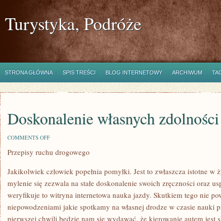
Turystyka, Podróże
STRONA GŁÓWNA
SPIS TREŚCI
BLOG INTERNETOWY
ARCHIWUM
TA
Doskonalenie własnych zdolności
ON
COMMENTS OFF
DOSKONALENIE
Przepisy ruchu drogowego
WŁASNYCH
ZDOLNOŚCI
Jakikolwiek człowiek popełnia pomyłki. Jest to zwłaszcza istotne w
mylenie się zezwala na stałe doskonalenie swoich zręczności oraz us
weryfikuje to witryna internetowa nauka jazdy. Skutkiem tego nie po
niepowodzeniami jakie spotkamy na własnej drodze w czasie nauki
pierwszej chwili będzie nam się wydawać, że kierowanie autem jest 