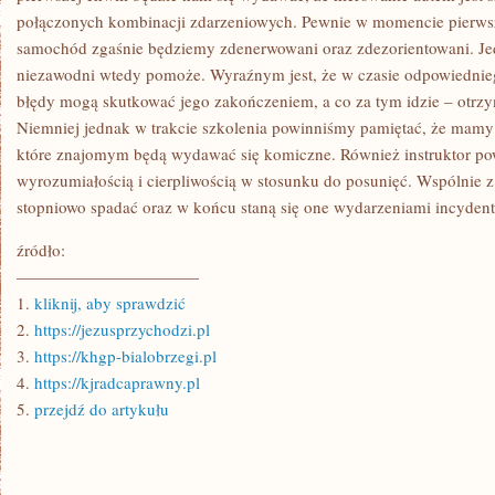
połączonych kombinacji zdarzeniowych. Pewnie w momencie pierwsze
samochód zgaśnie będziemy zdenerwowani oraz zdezorientowani. Je
niezawodni wtedy pomoże. Wyraźnym jest, że w czasie odpowiednie
błędy mogą skutkować jego zakończeniem, a co za tym idzie – otr
Niemniej jednak w trakcie szkolenia powinniśmy pamiętać, że mamy
które znajomym będą wydawać się komiczne. Również instruktor p
wyrozumiałością i cierpliwością w stosunku do posunięć. Wspólnie z
stopniowo spadać oraz w końcu staną się one wydarzeniami incyden
źródło:
———————————
1.
kliknij, aby sprawdzić
2.
https://jezusprzychodzi.pl
3.
https://khgp-bialobrzegi.pl
4.
https://kjradcaprawny.pl
5.
przejdź do artykułu