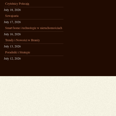
Czytelnicy Polecają
July 18, 2026
Szwajcaria
July 17, 2026
Smart home i technologie w nieruchomościach
July 16, 2026
Trendy i Nowości w Branży
July 13, 2026
Poradniki i Strategie
July 12, 2026