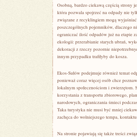
Osobną, bardzo ciekawą częścią strony j
która pozwala spojrzeć na odpady nie tyl
związane z recyklingiem mogą wyjaśniać,
poszczególnych pojemników, dlaczego niek
ograniczać ilość odpadów już na etapie z
ekologii: przerabianie starych ubrań, wy
dekoracji z rzeczy pozornie niepotrzebn
innym przypadku trafiłyby do kosza.
Ekos-Sułów podejmuje również temat odpo
ponieważ coraz więcej osób chce poznawać
lokalnym społecznościom i zwierzętom. S
korzystania z transportu zbiorowego, pl
narodowych, ograniczania śmieci podczas 
Taka turystyka nie musi być mniej ciekaw
zachęca do wolniejszego tempa, kontaktu 
Na stronie pojawiają się także treści zwi