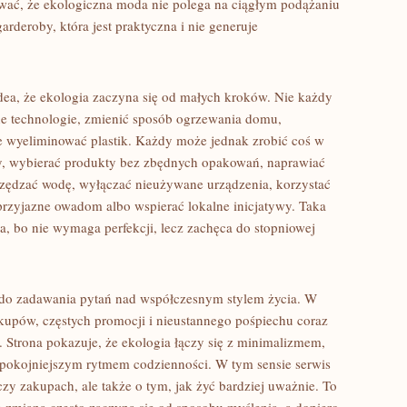
wać, że ekologiczna moda nie polega na ciągłym podążaniu
rderoby, która jest praktyczna i nie generuje
dea, że ekologia zaczyna się od małych kroków. Nie każdy
e technologie, zmienić sposób ogrzewania domu,
 wyeliminować plastik. Każdy może jednak zrobić coś w
upy, wybierać produkty bez zbędnych opakowań, naprawiać
czędzać wodę, wyłączać nieużywane urządzenia, korzystać
 przyjazne owadom albo wspierać lokalne inicjatywy. Taka
czna, bo nie wymaga perfekcji, lecz zachęca do stopniowej
 do zadawania pytań nad współczesnym stylem życia. W
akupów, częstych promocji i nieustannego pośpiechu coraz
. Strona pokazuje, że ekologia łączy się z minimalizmem,
 spokojniejszym rytmem codzienności. W tym sensie serwis
zy zakupach, ale także o tym, jak żyć bardziej uważnie. To