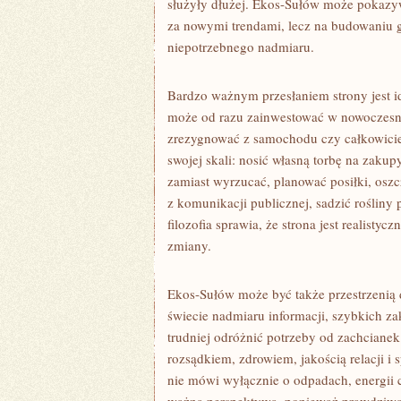
służyły dłużej. Ekos-Sułów może pokazy
za nowymi trendami, lecz na budowaniu ga
niepotrzebnego nadmiaru.
Bardzo ważnym przesłaniem strony jest i
może od razu zainwestować w nowoczesn
zrezygnować z samochodu czy całkowicie
swojej skali: nosić własną torbę na zak
zamiast wyrzucać, planować posiłki, osz
z komunikacji publicznej, sadzić rośliny
filozofia sprawia, że strona jest realisty
zmiany.
Ekos-Sułów może być także przestrzenią
świecie nadmiaru informacji, szybkich z
trudniej odróżnić potrzeby od zachcianek
rozsądkiem, zdrowiem, jakością relacji i
nie mówi wyłącznie o odpadach, energii c