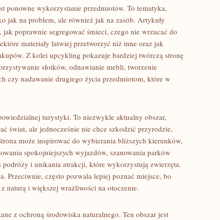
est ponowne wykorzystanie przedmiotów. To tematyka,
ko jak na problem, ale również jak na zasób. Artykuły
 jak poprawnie segregować śmieci, czego nie wrzucać do
tóre materiały łatwiej przetworzyć niż inne oraz jak
akupów. Z kolei upcykling pokazuje bardziej twórczą stronę
korzystywanie słoików, odnawianie mebli, tworzenie
ych czy nadawanie drugiego życia przedmiotom, które w
wiedzialnej turystyki. To niezwykle aktualny obszar,
 świat, ale jednocześnie nie chce szkodzić przyrodzie,
trona może inspirować do wybierania bliższych kierunków,
anowania spokojniejszych wyjazdów, szanowania parków
podróży i unikania atrakcji, które wykorzystują zwierzęta.
a. Przeciwnie, często pozwala lepiej poznać miejsce, bo
z naturą i większej wrażliwości na otoczenie.
ązane z ochroną środowiska naturalnego. Ten obszar jest