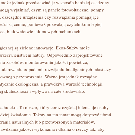
 może jednak przedstawiać je w sposób bardziej osadzony
mogą wyjaśniać, czym są panele fotowoltaiczne, pompy
, oszczędne urządzenia czy rozwiązania pomagające
reści są cenne, ponieważ pozwalają czytelnikom lepiej
ce, budownictwie i domowych rachunkach.
icznej są zielone innowacje. Ekos-Sułów może
 przeciwieństwem natury. Odpowiednio zaprojektowane
u zasobów, monitorowaniu jakości powietrza,
odarowaniu odpadami, rozwijaniu inteligentnych miast czy
nownego przetworzenia. Ważne jest jednak rozsądne
atycznie ekologiczna, a prawdziwa wartość technologii
lnej skuteczności i wpływu na całe środowisko.
chu eko. To obszar, który coraz częściej interesuje osoby
dziej świadomie. Teksty na ten temat mogą dotyczyć ubrań
ierania naturalnych lub przetworzonych materiałów,
wdzania jakości wykonania i dbania o rzeczy tak, aby