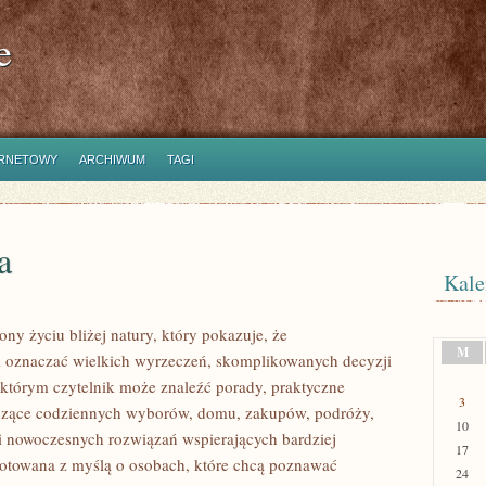
e
ERNETOWY
ARCHIWUM
TAGI
a
Kale
y życiu bliżej natury, który pokazuje, że
M
i oznaczać wielkich wyrzeczeń, skomplikowanych decyzji
 którym czytelnik może znaleźć porady, praktyczne
3
yczące codziennych wyborów, domu, zakupów, podróży,
10
 i nowoczesnych rozwiązań wspierających bardziej
17
ygotowana z myślą o osobach, które chcą poznawać
24