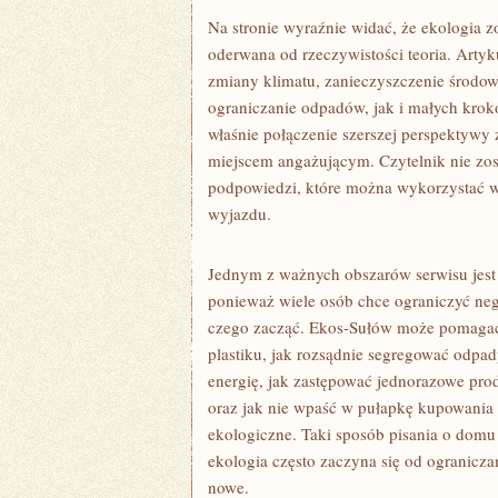
Na stronie wyraźnie widać, że ekologia zo
oderwana od rzeczywistości teoria. Arty
zmiany klimatu, zanieczyszczenie środow
ograniczanie odpadów, jak i małych kr
właśnie połączenie szerszej perspektywy
miejscem angażującym. Czytelnik nie zos
podpowiedzi, które można wykorzystać w 
wyjazdu.
Jednym z ważnych obszarów serwisu jest
ponieważ wiele osób chce ograniczyć ne
czego zacząć. Ekos-Sułów może pomagać 
plastiku, jak rozsądnie segregować odpad
energię, jak zastępować jednorazowe pro
oraz jak nie wpaść w pułapkę kupowania k
ekologiczne. Taki sposób pisania o dom
ekologia często zaczyna się od ogranicz
nowe.