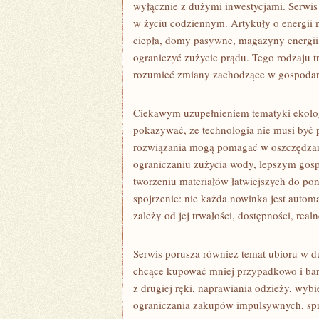
wyłącznie z dużymi inwestycjami. Serwis
w życiu codziennym. Artykuły o energii 
ciepła, domy pasywne, magazyny energii
ograniczyć zużycie prądu. Tego rodzaju t
rozumieć zmiany zachodzące w gospodar
Ciekawym uzupełnieniem tematyki ekolog
pokazywać, że technologia nie musi być
rozwiązania mogą pomagać w oszczędzani
ograniczaniu zużycia wody, lepszym gosp
tworzeniu materiałów łatwiejszych do po
spojrzenie: nie każda nowinka jest autom
zależy od jej trwałości, dostępności, rea
Serwis porusza również temat ubioru w du
chcące kupować mniej przypadkowo i bar
z drugiej ręki, naprawiania odzieży, wyb
ograniczania zakupów impulsywnych, spra