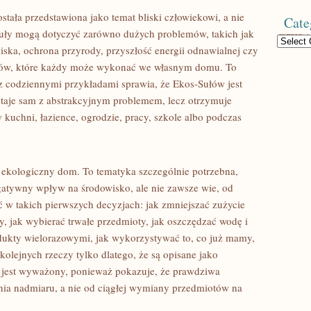
stała przedstawiona jako temat bliski człowiekowi, a nie
Cate
kuły mogą dotyczyć zarówno dużych problemów, takich jak
Categories
iska, ochrona przyrody, przyszłość energii odnawialnej czy
oków, które każdy może wykonać we własnym domu. To
 z codziennymi przykładami sprawia, że Ekos-Sułów jest
taje sam z abstrakcyjnym problemem, lecz otrzymuje
kuchni, łazience, ogrodzie, pracy, szkole albo podczas
 ekologiczny dom. To tematyka szczególnie potrzebna,
gatywny wpływ na środowisko, ale nie zawsze wie, od
w takich pierwszych decyzjach: jak zmniejszać zużycie
y, jak wybierać trwałe przedmioty, jak oszczędzać wodę i
dukty wielorazowymi, jak wykorzystywać to, co już mamy,
olejnych rzeczy tylko dlatego, że są opisane jako
u jest wyważony, ponieważ pokazuje, że prawdziwa
ania nadmiaru, a nie od ciągłej wymiany przedmiotów na