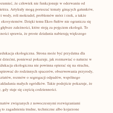
ozumieć, że człowiek nie funkcjonuje w oderwaniu od
owietrza. Artykuły mogą poruszać tematy ginących gatunków,
i wody, roli mokradeł, problemów mórz i rzek, a także
 ekosystemów. Dzięki temu Ekos-Sułów nie ogranicza się
łębsze zależności, które stoją za pojęciem ekologii. To
ności sprawia, że proste działania nabierają większego
 edukacja ekologiczna. Strona może być przydatna dla
 z dziećmi, ponieważ pokazuje, jak rozmawiać o naturze w
dukacja ekologiczna nie powinna opierać się na strachu,
spirować do rodzinnych spacerów, obserwowania przyrody,
ztatów, rozmów o segregacji odpadów, wspólnego
akładania małych ogródków. Takie podejście pokazuje, że
, gdy staje się częścią codzienności.
ematów związanych z nowoczesnymi rozwiązaniami
 to zagadnienia trudne, techniczne albo kojarzone