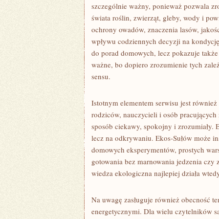
szczególnie ważny, ponieważ pozwala zr
świata roślin, zwierząt, gleby, wody i p
ochrony owadów, znaczenia lasów, jakośc
wpływu codziennych decyzji na kondycję
do porad domowych, lecz pokazuje także g
ważne, bo dopiero zrozumienie tych zależ
sensu.
Istotnym elementem serwisu jest również
rodziców, nauczycieli i osób pracujących
sposób ciekawy, spokojny i zrozumiały. E
lecz na odkrywaniu. Ekos-Sułów może in
domowych eksperymentów, prostych wars
gotowania bez marnowania jedzenia czy z
wiedza ekologiczna najlepiej działa wtedy
Na uwagę zasługuje również obecność t
energetycznymi. Dla wielu czytelników są