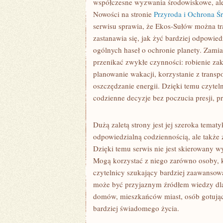
współczesne wyzwania środowiskowe, ale 
Nowości na stronie
Przyroda i Ochrona Ś
serwisu sprawia, że Ekos-Sułów można tr
zastanawia się, jak żyć bardziej odpowiedz
ogólnych haseł o ochronie planety. Zami
przenikać zwykłe czynności: robienie za
planowanie wakacji, korzystanie z transpo
oszczędzanie energii. Dzięki temu czytel
codzienne decyzje bez poczucia presji, p
Dużą zaletą strony jest jej szeroka tema
odpowiedzialną codziennością, ale także
Dzięki temu serwis nie jest skierowany 
Mogą korzystać z niego zarówno osoby, kt
czytelnicy szukający bardziej zaawansow
może być przyjaznym źródłem wiedzy dla 
domów, mieszkańców miast, osób gotujący
bardziej świadomego życia.