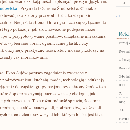
jednocześnie szukają treści napisanych prostym językiem.
31
rodowiska
i Przyroda i Ochrona Środowiska. Charakter
aktować jako zielony przewodnik dla każdego, kto
« Jul
ialnie. Nie jest to strona, która ogranicza się wyłącznie do
ast tego pokazuje, jak zrównoważone podejście może
Rekl
kupów, przygotowywanie posiłków, urządzanie mieszkania,
rtu, wybieranie ubrań, ograniczanie plastiku czy
Poznaj 
nik otrzymuje praktyczne treści, które można przełożyć na
Dowiedz 
rzesady czy moralizowania.
Zobacz p
Dowiedz 
tyka. Ekos-Sułów porusza zagadnienia związane z
Odwiedź
 z podróżowaniem, kuchnią, modą, technologią i edukacją.
HTTP
wyłącznie do wąskiej grupy pasjonatów ochrony środowiska.
óre dopiero zaczynają interesować się ekologią, jak i
Tu
anych rozwiązań. Taka różnorodność sprawia, że strona
Blog
rodzin, uczniów, nauczycieli, podróżników, właścicieli
Tutaj
ch na co dzień oraz wszystkich, którym bliska jest idea
Internet