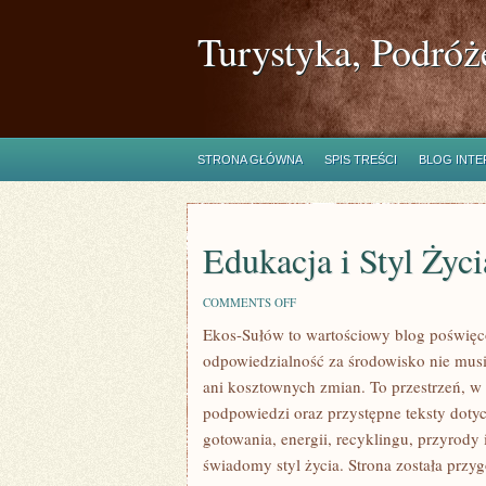
Turystyka, Podróż
STRONA GŁÓWNA
SPIS TREŚCI
BLOG INT
Edukacja i Styl Życi
ON
COMMENTS OFF
EDUKACJA
Ekos-Sułów to wartościowy blog poświęcon
I
STYL
odpowiedzialność za środowisko nie mus
ŻYCIA
ani kosztownych zmian. To przestrzeń, w
podpowiedzi oraz przystępne teksty dot
gotowania, energii, recyklingu, przyrody
świadomy styl życia. Strona została prz