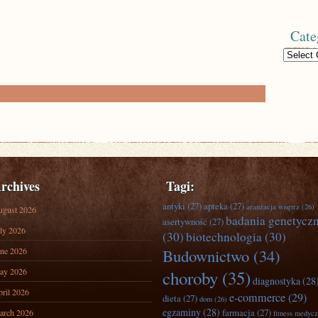
Cate
Categories
rchives
Tagi:
antyki
(27)
apteka
(27)
aranżacja wnętrz
(26)
ugust 2026
badania genetycz
asertywność
(27)
ly 2026
(30)
biotechnologia
(30)
ne 2026
Budownictwo
(34)
ay 2026
choroby
(35)
diagnostyka
(28
ril 2026
e-commerce
(29)
dieta
(27)
dom
(26)
egzaminy
(28)
farmacja
(27)
arch 2026
fitness medyc