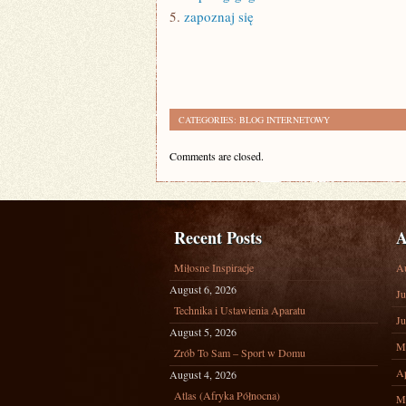
5.
zapoznaj się
CATEGORIES:
BLOG INTERNETOWY
Comments are closed.
Recent Posts
A
Miłosne Inspiracje
A
August 6, 2026
Ju
Technika i Ustawienia Aparatu
Ju
August 5, 2026
M
Zrób To Sam – Sport w Domu
Ap
August 4, 2026
Atlas (Afryka Północna)
M