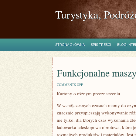
Turystyka, Podróż
STRONA GŁÓWNA
SPIS TREŚCI
BLOG INT
Funkcjonalne masz
ON
COMMENTS OFF
FUNKCJONALNE
Kartony o różnym przeznaczeniu
MASZYNY
W współczesnych czasach mamy do czynie
znacznie przyspieszają wykonywanie różn
nie tylko, dla których czas wykonania zle
ładowarka teleskopowa obrotowa, która j
rozmaitych produktów i materiałów. Jest