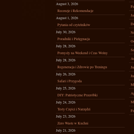
August 3, 2026
Fe
Recenzje i Rekomendacje
Ja
August 1, 2026
D
Pytania od czytelników
July 30, 2026
N
Poradniki i Pielęgnacja
Oc
July 28, 2026
Se
Pomysły na Weekend i Czas Wolny
A
July 28, 2026
Regeneracja i Zdrowie po Treningu
Ju
July 26, 2026
Ju
Safari i Przygoda
M
July 25, 2026
Ap
DIY: Patriotyczne Przeróbki
M
July 24, 2026
Testy Części i Narzędzi
Fe
July 23, 2026
Zero Waste w Kuchni
July 21, 2026