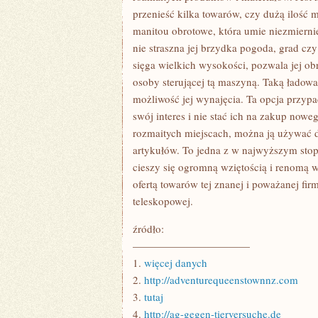
przenieść kilka towarów, czy dużą ilość ma
manitou obrotowe, która umie niezmiernie
nie straszna jej brzydka pogoda, grad czy 
sięga wielkich wysokości, pozwala jej ob
osoby sterującej tą maszyną. Taką ładowar
możliwość jej wynajęcia. Ta opcja przyp
swój interes i nie stać ich na zakup now
rozmaitych miejscach, można ją używać 
artykułów. To jedna z w najwyższym sto
cieszy się ogromną wziętością i renomą 
ofertą towarów tej znanej i poważanej fir
teleskopowej.
źródło:
———————————
1.
więcej danych
2.
http://adventurequeenstownnz.com
3.
tutaj
4.
http://ag-gegen-tierversuche.de