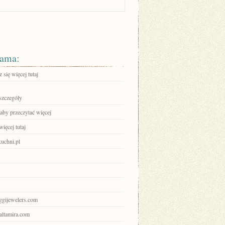
ama:
się więcej tutaj
szczegóły
 aby przeczytać więcej
ięcej tutaj
uchni.pl
oggijewelers.com
ualtamira.com