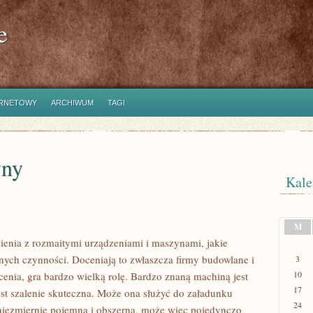
e
ERNETOWY
ARCHIWUM
TAGI
yny
Kale
M
nia z rozmaitymi urządzeniami i maszynami, jakie
ych czynności. Doceniają to zwłaszcza firmy budowlane i
3
10
cenia, gra bardzo wielką rolę. Bardzo znaną machiną jest
17
est szalenie skuteczna. Może ona służyć do załadunku
24
 niezmiernie pojemna i obszerna, może więc pojedynczo