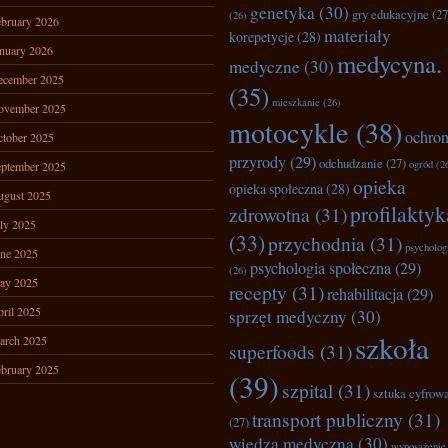
genetyka
(30)
gry edukacyjne
(27
(26)
bruary 2026
materiały
korepetycje
(28)
nuary 2026
medycyna.
medyczne
(30)
ecember 2025
(35)
mieszkanie
(26)
ovember 2025
motocykle
(38)
ochro
tober 2025
przyrody
(29)
odchudzanie
(27)
ogród
(2
ptember 2025
opieka
opieka społeczna
(28)
ugust 2025
profilaktyk
zdrowotna
(31)
ly 2025
(33)
przychodnia
(31)
psycholog
ne 2025
psychologia społeczna
(29)
(26)
ay 2025
recepty
(31)
rehabilitacja
(29)
ril 2025
sprzęt medyczny
(30)
szkoła
arch 2025
superfoods
(31)
bruary 2025
(39)
szpital
(31)
sztuka cyfrow
transport publiczny
(31)
(27)
wiedza medyczna
(30)
wyposażenie