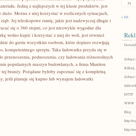
31
teriału. Jedną z najlepszych w tej klasie produktów, jest
 dużo. Można z niej korzystać w rozlicznych sytuacjach,
« Jul
ziąb. Jej teleskopowe ramię, jakie jest nadzwyczaj długie i
racać się o 360 stopni, co jest niezwykle wygodne dla
Rekl
kę wolno kupić i korzystać z niej do woli, jest również
adnie do gustu wszystkim osobom, które dopiero rozwijają
Dowiedz 
ego, kompetentnego sprzętu. Taka ładowarka przyda się w
do przenoszenia, podnoszenia, czy ładowania różnorodnych
Zobacz 
pniu popularnych maszyn budowlanych, a firma Manitou
Kliknij,
w tej branży. Pożądane byłoby zapoznać się z kompletną
Zobacz w
my, jeśli planuje się kupno lub wynajem ładowarki
lekkowk
HTTP
WWW
Blog
http://r
http://e