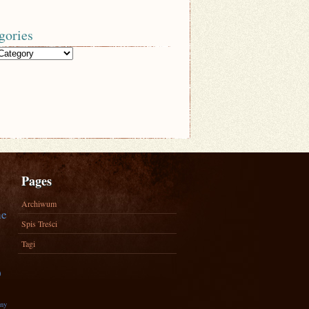
gories
Pages
Archiwum
ne
Spis Treści
Tagi
)
zny